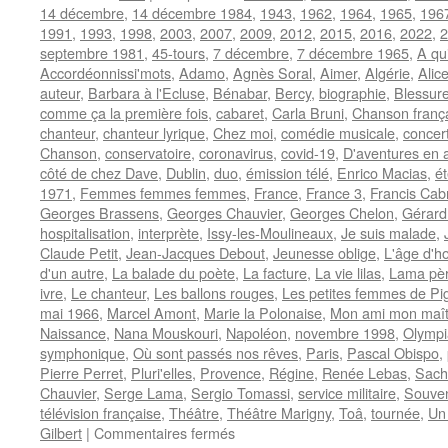
14 décembre
,
14 décembre 1984
,
1943
,
1962
,
1964
,
1965
,
196
1991
,
1993
,
1998
,
2003
,
2007
,
2009
,
2012
,
2015
,
2016
,
2022
,
2
septembre 1981
,
45-tours
,
7 décembre
,
7 décembre 1965
,
A qu
Accordéonnissi'mots
,
Adamo
,
Agnès Soral
,
Aimer
,
Algérie
,
Alic
auteur
,
Barbara à l'Ecluse
,
Bénabar
,
Bercy
,
biographie
,
Blessur
comme ça la première fois
,
cabaret
,
Carla Bruni
,
Chanson franç
chanteur
,
chanteur lyrique
,
Chez moi
,
comédie musicale
,
concer
Chanson
,
conservatoire
,
coronavirus
,
covid-19
,
D'aventures en 
côté de chez Dave
,
Dublin
,
duo
,
émission télé
,
Enrico Macias
,
é
1971
,
Femmes femmes femmes
,
France
,
France 3
,
Francis Cab
Georges Brassens
,
Georges Chauvier
,
Georges Chelon
,
Gérard
hospitalisation
,
interprète
,
Issy-les-Moulineaux
,
Je suis malade
,
Claude Petit
,
Jean-Jacques Debout
,
Jeunesse oblige
,
L'âge d'h
d'un autre
,
La balade du poète
,
La facture
,
La vie lilas
,
Lama père
ivre
,
Le chanteur
,
Les ballons rouges
,
Les petites femmes de Pig
mai 1966
,
Marcel Amont
,
Marie la Polonaise
,
Mon ami mon maît
Naissance
,
Nana Mouskouri
,
Napoléon
,
novembre 1998
,
Olympi
symphonique
,
Où sont passés nos rêves
,
Paris
,
Pascal Obispo
,
Pierre Perret
,
Pluri'elles
,
Provence
,
Régine
,
Renée Lebas
,
Sach
Chauvier
,
Serge Lama
,
Sergio Tomassi
,
service militaire
,
Souven
télévision française
,
Théâtre
,
Théâtre Marigny
,
Toâ
,
tournée
,
Un 
sur
Gilbert
|
Commentaires fermés