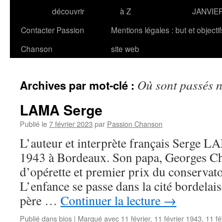
découvrir
à Z
JANVIE
Contacter Passion
Mentions légales : but et objecti
Chanson
site web
Où sont passés n
Archives par mot-clé :
LAMA Serge
Publié le
7 février 2023
par
Passion Chanson
L’auteur et interprète français Serge LA
1943 à Bordeaux. Son papa, Georges Cha
d’opérette et premier prix du conservat
L’enfance se passe dans la cité bordelais
père …
Continuer la lecture
→
Publié dans
bios
|
Marqué avec
11 février
,
11 février 1943
,
11 fé