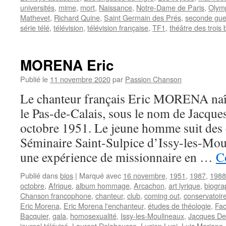
universités
,
mime
,
mort
,
Naissance
,
Notre-Dame de Paris
,
Olym
Mathevet
,
Richard Quine
,
Saint Germain des Prés
,
seconde gue
série télé
,
télévision
,
télévision française
,
TF1
,
théâtre des trois
MORENA Eric
Publié le
11 novembre 2020
par
Passion Chanson
Le chanteur français Eric MORENA naît
le Pas-de-Calais, sous le nom de Jacque
octobre 1951. Le jeune homme suit des 
Séminaire Saint-Sulpice d’Issy-les-Moul
une expérience de missionnaire en …
C
Publié dans
bios
|
Marqué avec
16 novembre
,
1951
,
1987
,
1988
octobre
,
Afrique
,
album hommage
,
Arcachon
,
art lyrique
,
biogra
Chanson francophone
,
chanteur
,
club
,
coming out
,
conservatoir
Eric Morena
,
Eric Morena l'enchanteur
,
études de théologie
,
Fa
Bacquier
,
gala
,
homosexualité
,
Issy-les-Moulineaux
,
Jacques De
journal télévisé
,
Laurent Delahousse
,
Lucien Lupi
,
Luis Mariano