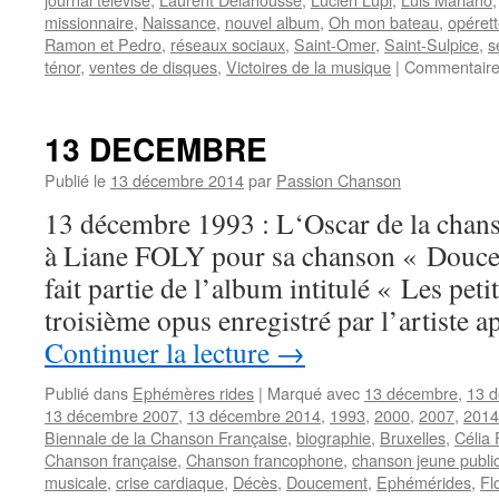
missionnaire
,
Naissance
,
nouvel album
,
Oh mon bateau
,
opéret
Ramon et Pedro
,
réseaux sociaux
,
Saint-Omer
,
Saint-Sulpice
,
s
ténor
,
ventes de disques
,
Victoires de la musique
|
Commentaire
13 DECEMBRE
Publié le
13 décembre 2014
par
Passion Chanson
13 décembre 1993 : L‘Oscar de la chans
à Liane FOLY pour sa chanson « Douce
fait partie de l’album intitulé « Les petit
troisième opus enregistré par l’artiste
Continuer la lecture
→
Publié dans
Ephémères rides
|
Marqué avec
13 décembre
,
13 
13 décembre 2007
,
13 décembre 2014
,
1993
,
2000
,
2007
,
2014
Biennale de la Chanson Française
,
biographie
,
Bruxelles
,
Célia
Chanson française
,
Chanson francophone
,
chanson jeune publi
musicale
,
crise cardiaque
,
Décès
,
Doucement
,
Ephémérides
,
Fl