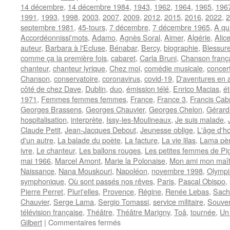
14 décembre
,
14 décembre 1984
,
1943
,
1962
,
1964
,
1965
,
196
1991
,
1993
,
1998
,
2003
,
2007
,
2009
,
2012
,
2015
,
2016
,
2022
,
2
septembre 1981
,
45-tours
,
7 décembre
,
7 décembre 1965
,
A qu
Accordéonnissi'mots
,
Adamo
,
Agnès Soral
,
Aimer
,
Algérie
,
Alic
auteur
,
Barbara à l'Ecluse
,
Bénabar
,
Bercy
,
biographie
,
Blessur
comme ça la première fois
,
cabaret
,
Carla Bruni
,
Chanson franç
chanteur
,
chanteur lyrique
,
Chez moi
,
comédie musicale
,
concer
Chanson
,
conservatoire
,
coronavirus
,
covid-19
,
D'aventures en 
côté de chez Dave
,
Dublin
,
duo
,
émission télé
,
Enrico Macias
,
é
1971
,
Femmes femmes femmes
,
France
,
France 3
,
Francis Cab
Georges Brassens
,
Georges Chauvier
,
Georges Chelon
,
Gérard
hospitalisation
,
interprète
,
Issy-les-Moulineaux
,
Je suis malade
,
Claude Petit
,
Jean-Jacques Debout
,
Jeunesse oblige
,
L'âge d'h
d'un autre
,
La balade du poète
,
La facture
,
La vie lilas
,
Lama père
ivre
,
Le chanteur
,
Les ballons rouges
,
Les petites femmes de Pig
mai 1966
,
Marcel Amont
,
Marie la Polonaise
,
Mon ami mon maît
Naissance
,
Nana Mouskouri
,
Napoléon
,
novembre 1998
,
Olympi
symphonique
,
Où sont passés nos rêves
,
Paris
,
Pascal Obispo
,
Pierre Perret
,
Pluri'elles
,
Provence
,
Régine
,
Renée Lebas
,
Sach
Chauvier
,
Serge Lama
,
Sergio Tomassi
,
service militaire
,
Souven
télévision française
,
Théâtre
,
Théâtre Marigny
,
Toâ
,
tournée
,
Un 
sur
Gilbert
|
Commentaires fermés