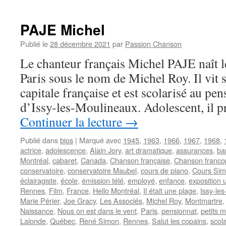
LAMA
Serge
PAJE Michel
Publié le
28 décembre 2021
par
Passion Chanson
Le chanteur français Michel PAJE naît l
Paris sous le nom de Michel Roy. Il vit 
capitale française et est scolarisé au pe
d’Issy-les-Moulineaux. Adolescent, il 
Continuer la lecture
→
Publié dans
bios
|
Marqué avec
1945
,
1963
,
1966
,
1967
,
1968
,
actrice
,
adolescence
,
Alain Jory
,
art dramatique
,
assurances
,
ba
Montréal
,
cabaret
,
Canada
,
Chanson française
,
Chanson franc
conservatoire
,
conservatoire Maubel
,
cours de piano
,
Cours Si
éclairagiste
,
école
,
émission télé
,
employé
,
enfance
,
exposition 
Rennes
,
Film
,
France
,
Hello Montréal
,
Il était une plage
,
Issy-le
Marie Périer
,
Joe Gracy
,
Les Associés
,
Michel Roy
,
Montmartre
Naissance
,
Nous on est dans le vent
,
Paris
,
pensionnat
,
petits m
Lalonde
,
Québec
,
René Simon
,
Rennes
,
Salut les copains
,
scola