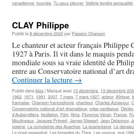
canadienne
,
tournée
,
Tu peux pleurer
,
Valérie tendre sensualité
CLAY Philippe
Publié le
8 décembre 2020
par
Passion Chanson
Le chanteur et acteur français Philippe
1927 à Paris. Il vit dans le maquis pend
mondiale sous sa vraie identité de Phili
entre au Conservatoire national d’art d
Continuer la lecture
→
Publié dans
bios
|
Marqué avec
13 décembre
,
13 décembre 20
1962
,
1971
,
1991
,
2007
,
7 mars
,
7 mars 1927
,
acteur
,
Afrique
,
b
française
,
Chanson francophone
,
chanteur
,
Charles Aznavour
,
C
Conservatoire national d'art dramatique
,
crise cardiaque
,
Décès
d'Aubervilliers
,
feuilleton
,
Film
,
films
,
Florence Véran
,
France
,
Fr
Moulineaux
,
Jacques Prévert
,
James Stewart
,
Jean Delannoy
,
J
voisine
,
La complainte des Apaches
,
La quarantaine
,
Le danseur
Le noyé assassiné
,
Les brigades du Tigre
,
Les voyous
,
mai 196