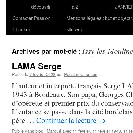
découvrir
à Z
JANVIE
Contacter Passion
Mentions légales : but et objecti
Chanson
site web
Issy-les-Moulin
Archives par mot-clé :
LAMA Serge
Publié le
7 février 2023
par
Passion Chanson
L’auteur et interprète français Serge LA
1943 à Bordeaux. Son papa, Georges Cha
d’opérette et premier prix du conservat
L’enfance se passe dans la cité bordelais
père …
Continuer la lecture
→
Publié dans
bios
|
Marqué avec
11 février
,
11 février 1943
,
11 fé