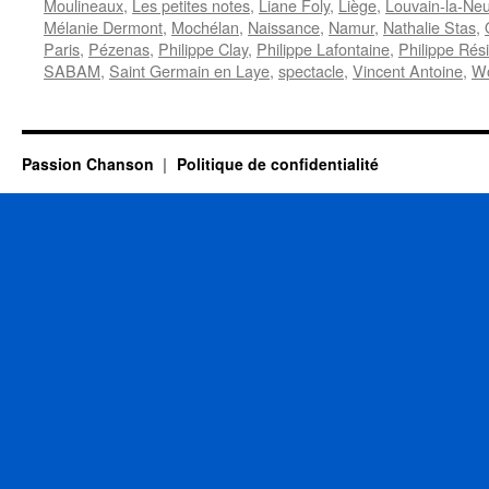
Moulineaux
,
Les petites notes
,
Liane Foly
,
Liège
,
Louvain-la-Ne
Mélanie Dermont
,
Mochélan
,
Naissance
,
Namur
,
Nathalie Stas
,
Paris
,
Pézenas
,
Philippe Clay
,
Philippe Lafontaine
,
Philippe Rés
SABAM
,
Saint Germain en Laye
,
spectacle
,
Vincent Antoine
,
Wo
Passion Chanson
Politique de confidentialité