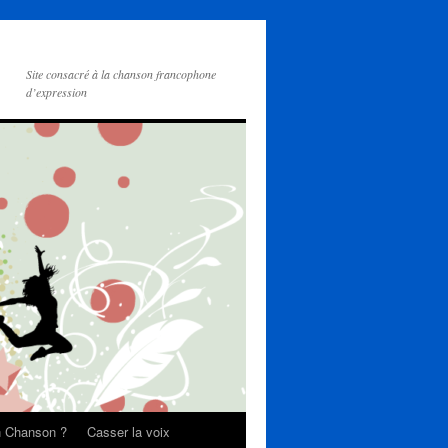
Site consacré à la chanson francophone
d’expression
on Chanson ?
Casser la voix