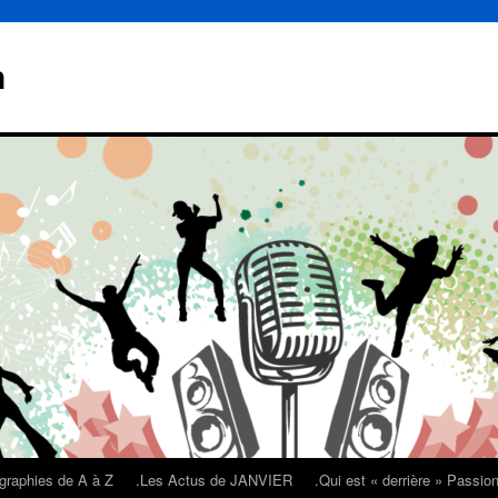
n
graphies de A à Z
.Les Actus de JANVIER
.Qui est « derrière » Passi