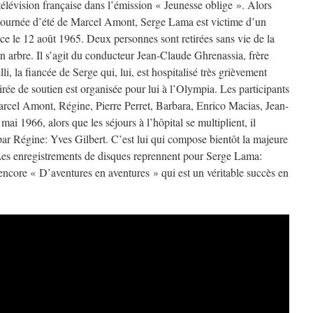
 télévision française dans l’émission « Jeunesse oblige ». Alors
la tournée d’été de Marcel Amont, Serge Lama est victime d’un
ce le 12 août 1965. Deux personnes sont retirées sans vie de la
n arbre. Il s’agit du conducteur Jean-Claude Ghrenassia, frère
i, la fiancée de Serge qui, lui, est hospitalisé très grièvement
ée de soutien est organisée pour lui à l’Olympia. Les participants
cel Amont, Régine, Pierre Perret, Barbara, Enrico Macias, Jean-
i 1966, alors que les séjours à l’hôpital se multiplient, il
par Régine: Yves Gilbert. C’est lui qui compose bientôt la majeure
Les enregistrements de disques reprennent pour Serge Lama:
ncore « D’aventures en aventures » qui est un véritable succès en