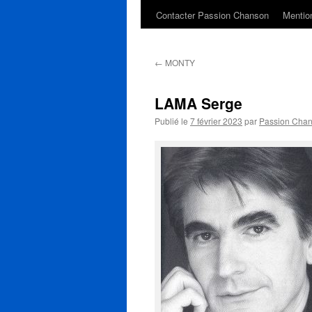
Contacter Passion Chanson
Mention
←
MONTY
LAMA Serge
Publié le
7 février 2023
par
Passion Cha