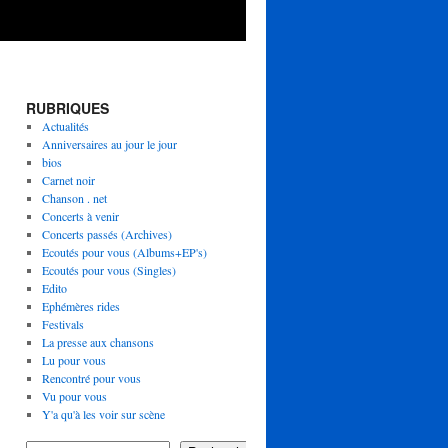
RUBRIQUES
Actualités
Anniversaires au jour le jour
bios
Carnet noir
Chanson . net
Concerts à venir
Concerts passés (Archives)
Ecoutés pour vous (Albums+EP's)
Ecoutés pour vous (Singles)
Edito
Ephémères rides
Festivals
La presse aux chansons
Lu pour vous
Rencontré pour vous
Vu pour vous
Y'a qu'à les voir sur scène