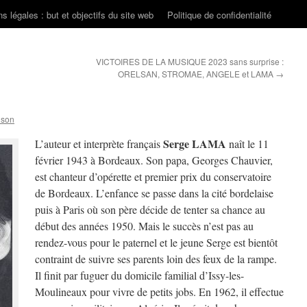
s légales : but et objectifs du site web
Politique de confidentialité
VICTOIRES DE LA MUSIQUE 2023 sans surprise :
ORELSAN, STROMAE, ANGELE et LAMA
→
nson
Serge LAMA
L’auteur et interprète français
naît le 11
février 1943 à Bordeaux. Son papa, Georges Chauvier,
est chanteur d’opérette et premier prix du conservatoire
de Bordeaux. L’enfance se passe dans la cité bordelaise
puis à Paris où son père décide de tenter sa chance au
début des années 1950. Mais le succès n’est pas au
rendez-vous pour le paternel et le jeune Serge est bientôt
contraint de suivre ses parents loin des feux de la rampe.
Il finit par fuguer du domicile familial d’Issy-les-
Moulineaux pour vivre de petits jobs. En 1962, il effectue