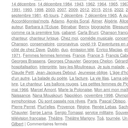
14 décembre
,
14 décembre 1984
,
1943
,
1962
,
1964
,
1965
,
196
1991
,
1993
,
1998
,
2003
,
2007
,
2009
,
2012
,
2015
,
2016
,
2022
,
2
septembre 1981
,
45-tours
,
7 décembre
,
7 décembre 1965
,
A qu
Accordéonnissi'mots
,
Adamo
,
Agnès Soral
,
Aimer
,
Algérie
,
Alic
auteur
,
Barbara à l'Ecluse
,
Bénabar
,
Bercy
,
biographie
,
Blessur
comme ça la première fois
,
cabaret
,
Carla Bruni
,
Chanson franç
chanteur
,
chanteur lyrique
,
Chez moi
,
comédie musicale
,
concer
Chanson
,
conservatoire
,
coronavirus
,
covid-19
,
D'aventures en 
côté de chez Dave
,
Dublin
,
duo
,
émission télé
,
Enrico Macias
,
é
1971
,
Femmes femmes femmes
,
France
,
France 3
,
Francis Cab
Georges Brassens
,
Georges Chauvier
,
Georges Chelon
,
Gérard
hospitalisation
,
interprète
,
Issy-les-Moulineaux
,
Je suis malade
,
Claude Petit
,
Jean-Jacques Debout
,
Jeunesse oblige
,
L'âge d'h
d'un autre
,
La balade du poète
,
La facture
,
La vie lilas
,
Lama père
ivre
,
Le chanteur
,
Les ballons rouges
,
Les petites femmes de Pig
mai 1966
,
Marcel Amont
,
Marie la Polonaise
,
Mon ami mon maît
Naissance
,
Nana Mouskouri
,
Napoléon
,
novembre 1998
,
Olympi
symphonique
,
Où sont passés nos rêves
,
Paris
,
Pascal Obispo
,
Pierre Perret
,
Pluri'elles
,
Provence
,
Régine
,
Renée Lebas
,
Sach
Chauvier
,
Serge Lama
,
Sergio Tomassi
,
service militaire
,
Souven
télévision française
,
Théâtre
,
Théâtre Marigny
,
Toâ
,
tournée
,
Un 
sur
Gilbert
|
Commentaires fermés