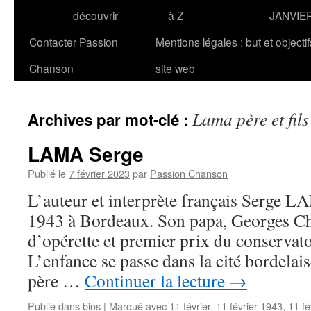
découvrir
à Z
JANVIE
Contacter Passion
Mentions légales : but et objecti
Chanson
site web
Lama père et fils
Archives par mot-clé :
LAMA Serge
Publié le
7 février 2023
par
Passion Chanson
L’auteur et interprète français Serge LA
1943 à Bordeaux. Son papa, Georges Cha
d’opérette et premier prix du conservat
L’enfance se passe dans la cité bordelais
père …
Continuer la lecture
→
Publié dans
bios
|
Marqué avec
11 février
,
11 février 1943
,
11 fé