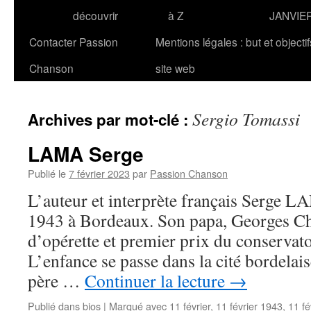
découvrir
à Z
JANVIE
Contacter Passion
Mentions légales : but et objecti
Chanson
site web
Sergio Tomassi
Archives par mot-clé :
LAMA Serge
Publié le
7 février 2023
par
Passion Chanson
L’auteur et interprète français Serge LA
1943 à Bordeaux. Son papa, Georges Cha
d’opérette et premier prix du conservat
L’enfance se passe dans la cité bordelais
père …
Continuer la lecture
→
Publié dans
bios
|
Marqué avec
11 février
,
11 février 1943
,
11 fé