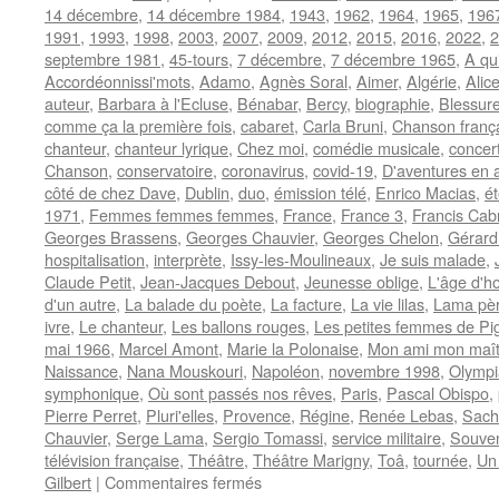
14 décembre
,
14 décembre 1984
,
1943
,
1962
,
1964
,
1965
,
196
1991
,
1993
,
1998
,
2003
,
2007
,
2009
,
2012
,
2015
,
2016
,
2022
,
2
septembre 1981
,
45-tours
,
7 décembre
,
7 décembre 1965
,
A qu
Accordéonnissi'mots
,
Adamo
,
Agnès Soral
,
Aimer
,
Algérie
,
Alic
auteur
,
Barbara à l'Ecluse
,
Bénabar
,
Bercy
,
biographie
,
Blessur
comme ça la première fois
,
cabaret
,
Carla Bruni
,
Chanson franç
chanteur
,
chanteur lyrique
,
Chez moi
,
comédie musicale
,
concer
Chanson
,
conservatoire
,
coronavirus
,
covid-19
,
D'aventures en 
côté de chez Dave
,
Dublin
,
duo
,
émission télé
,
Enrico Macias
,
é
1971
,
Femmes femmes femmes
,
France
,
France 3
,
Francis Cab
Georges Brassens
,
Georges Chauvier
,
Georges Chelon
,
Gérard
hospitalisation
,
interprète
,
Issy-les-Moulineaux
,
Je suis malade
,
Claude Petit
,
Jean-Jacques Debout
,
Jeunesse oblige
,
L'âge d'h
d'un autre
,
La balade du poète
,
La facture
,
La vie lilas
,
Lama père
ivre
,
Le chanteur
,
Les ballons rouges
,
Les petites femmes de Pig
mai 1966
,
Marcel Amont
,
Marie la Polonaise
,
Mon ami mon maît
Naissance
,
Nana Mouskouri
,
Napoléon
,
novembre 1998
,
Olympi
symphonique
,
Où sont passés nos rêves
,
Paris
,
Pascal Obispo
,
Pierre Perret
,
Pluri'elles
,
Provence
,
Régine
,
Renée Lebas
,
Sach
Chauvier
,
Serge Lama
,
Sergio Tomassi
,
service militaire
,
Souven
télévision française
,
Théâtre
,
Théâtre Marigny
,
Toâ
,
tournée
,
Un 
sur
Gilbert
|
Commentaires fermés