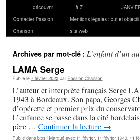
découvrir
à Z
JANVIE
Contacter Passion
Mentions légales : but et objecti
Chanson
site web
L’enfant d’un au
Archives par mot-clé :
LAMA Serge
Publié le
7 février 2023
par
Passion Chanson
L’auteur et interprète français Serge LA
1943 à Bordeaux. Son papa, Georges Cha
d’opérette et premier prix du conservat
L’enfance se passe dans la cité bordelais
père …
Continuer la lecture
→
Publié dans
bios
|
Marqué avec
11 février
,
11 février 1943
,
11 fé