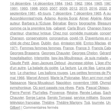
14 décembre
,
14 décembre 1984
,
1943
,
1962
,
1964
,
1965
,
196
1991
,
1993
,
1998
,
2003
,
2007
,
2009
,
2012
,
2015
,
2016
,
2022
,
2
septembre 1981
,
45-tours
,
7 décembre
,
7 décembre 1965
,
A qu
Accordéonnissi'mots
,
Adamo
,
Agnès Soral
,
Aimer
,
Algérie
,
Alic
auteur
,
Barbara à l'Ecluse
,
Bénabar
,
Bercy
,
biographie
,
Blessur
comme ça la première fois
,
cabaret
,
Carla Bruni
,
Chanson franç
chanteur
,
chanteur lyrique
,
Chez moi
,
comédie musicale
,
concer
Chanson
,
conservatoire
,
coronavirus
,
covid-19
,
D'aventures en 
côté de chez Dave
,
Dublin
,
duo
,
émission télé
,
Enrico Macias
,
é
1971
,
Femmes femmes femmes
,
France
,
France 3
,
Francis Cab
Georges Brassens
,
Georges Chauvier
,
Georges Chelon
,
Gérard
hospitalisation
,
interprète
,
Issy-les-Moulineaux
,
Je suis malade
,
Claude Petit
,
Jean-Jacques Debout
,
Jeunesse oblige
,
L'âge d'h
d'un autre
,
La balade du poète
,
La facture
,
La vie lilas
,
Lama père
ivre
,
Le chanteur
,
Les ballons rouges
,
Les petites femmes de Pig
mai 1966
,
Marcel Amont
,
Marie la Polonaise
,
Mon ami mon maît
Naissance
,
Nana Mouskouri
,
Napoléon
,
novembre 1998
,
Olympi
symphonique
,
Où sont passés nos rêves
,
Paris
,
Pascal Obispo
,
Pierre Perret
,
Pluri'elles
,
Provence
,
Régine
,
Renée Lebas
,
Sach
Chauvier
,
Serge Lama
,
Sergio Tomassi
,
service militaire
,
Souven
télévision française
,
Théâtre
,
Théâtre Marigny
,
Toâ
,
tournée
,
Un 
sur
Gilbert
|
Commentaires fermés