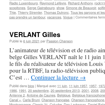
Radio Luxembourg
,
Raymond Lefèvre
,
Richard Anthony
,
rock'n'r
scopitones
,
Serge Gainsbourg
,
show
,
Simone de Beauvoir
,
solf
Thie
,
Thierry Stremler
,
Thomas Dutronc
,
Tous les garçons et les 
pas prendre un tambour
,
vacances
,
Vogue
|
Commentaires fer
VERLANT Gilles
Publié le
6 juin 2021
par
Passion Chanson
L’animateur de télévision et de radio ain
belge Gilles VERLANT naît le 11 juin 19
le fils du réalisateur de télévision Louis 
pour la RTBF, la radio-télévision publi
C’est …
Continuer la lecture
→
Publié dans
bios
|
Marqué avec
11 juin
,
11 juin 1957
,
1957
,
197
1986
,
1991
,
20 septembre
,
20 septembre 2013
,
2001
,
2008
,
20
Antenne 2
,
Antoine de Caunes
,
Belgique
,
Belgique francophone
Canal +
,
Carla Bruni
,
Chanson française
,
Chanson francophone
Montparnasse
,
Classic 21
,
Coluche
,
Dan Lacksman
,
Daniel Bal