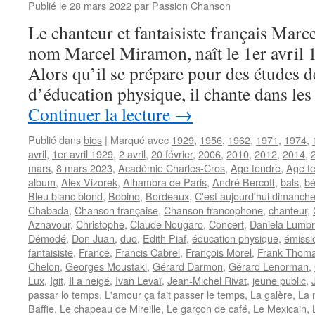
Publié le
28 mars 2022
par
Passion Chanson
Le chanteur et fantaisiste français Ma
nom Marcel Miramon, naît le 1er avril 
Alors qu’il se prépare pour des études d
d’éducation physique, il chante dans les
Continuer la lecture
→
Publié dans
bios
|
Marqué avec
1929
,
1956
,
1962
,
1971
,
1974
,
avril
,
1er avril 1929
,
2 avril
,
20 février
,
2006
,
2010
,
2012
,
2014
,
mars
,
8 mars 2023
,
Académie Charles-Cros
,
Age tendre
,
Age te
album
,
Alex Vizorek
,
Alhambra de Paris
,
André Bercoff
,
bals
,
bé
Bleu blanc blond
,
Bobino
,
Bordeaux
,
C'est aujourd'hui dimanch
Chabada
,
Chanson française
,
Chanson francophone
,
chanteur
,
Aznavour
,
Christophe
,
Claude Nougaro
,
Concert
,
Daniela Lumb
Démodé
,
Don Juan
,
duo
,
Edith Piaf
,
éducation physique
,
émissi
fantaisiste
,
France
,
Francis Cabrel
,
François Morel
,
Frank Thom
Chelon
,
Georges Moustaki
,
Gérard Darmon
,
Gérard Lenorman
,
Lux
,
Igit
,
Il a neigé
,
Ivan Levaï
,
Jean-Michel Rivat
,
jeune public
,
passar lo temps
,
L'amour ça fait passer le temps
,
La galère
,
La 
Baffie
,
Le chapeau de Mireille
,
Le garçon de café
,
Le Mexicain
,