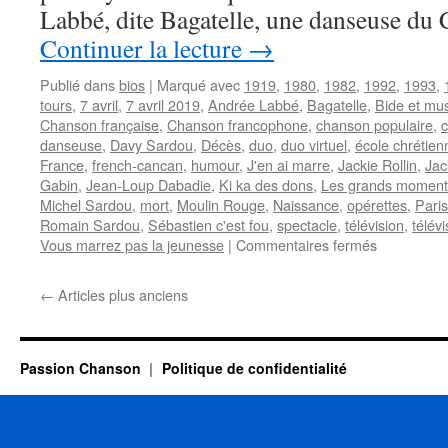
(vidéo)
Labbé, dite Bagatelle, une danseuse du
Continuer la lecture
→
Publié dans
bios
|
Marqué avec
1919
,
1980
,
1982
,
1992
,
1993
,
tours
,
7 avril
,
7 avril 2019
,
Andrée Labbé
,
Bagatelle
,
Bide et mu
Chanson française
,
Chanson francophone
,
chanson populaire
,
danseuse
,
Davy Sardou
,
Décès
,
duo
,
duo virtuel
,
école chrétien
France
,
french-cancan
,
humour
,
J'en ai marre
,
Jackie Rollin
,
Jac
Gabin
,
Jean-Loup Dabadie
,
Ki ka des dons
,
Les grands moment
Michel Sardou
,
mort
,
Moulin Rouge
,
Naissance
,
opérettes
,
Paris
Romain Sardou
,
Sébastien c'est fou
,
spectacle
,
télévision
,
télév
sur
Vous marrez pas la jeunesse
|
Commentaires fermés
SARDOU
Jackie
←
Articles plus anciens
(Jackie
Rollin)
Passion Chanson
Politique de confidentialité