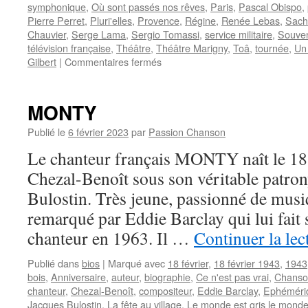
symphonique
,
Où sont passés nos rêves
,
Paris
,
Pascal Obispo
,
Pierre Perret
,
Pluri'elles
,
Provence
,
Régine
,
Renée Lebas
,
Sach
Chauvier
,
Serge Lama
,
Sergio Tomassi
,
service militaire
,
Souven
télévision française
,
Théâtre
,
Théâtre Marigny
,
Toâ
,
tournée
,
Un 
sur
Gilbert
|
Commentaires fermés
LAMA
Serge
MONTY
Publié le
6 février 2023
par
Passion Chanson
Le chanteur français MONTY naît le 18
Chezal-Benoît sous son véritable patro
Bulostin. Très jeune, passionné de musiq
remarqué par Eddie Barclay qui lui fait 
chanteur en 1963. Il …
Continuer la le
Publié dans
bios
|
Marqué avec
18 février
,
18 février 1943
,
1943
bois
,
Anniversaire
,
auteur
,
biographie
,
Ce n'est pas vrai
,
Chanson
chanteur
,
Chezal-Benoît
,
compositeur
,
Eddie Barclay
,
Ephéméri
Jacques Bulostin
,
La fête au village
,
Le monde est gris le monde