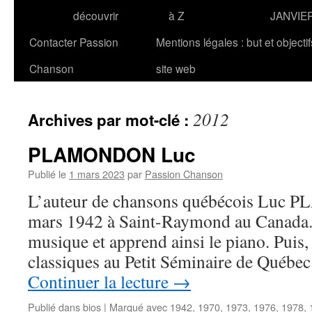
découvrir
à Z
JANVIE
Contacter Passion
Mentions légales : but et objecti
Chanson
site web
2012
Archives par mot-clé :
PLAMONDON Luc
Publié le
1 mars 2023
par
Passion Chanson
L’auteur de chansons québécois Luc 
mars 1942 à Saint-Raymond au Canada. Il
musique et apprend ainsi le piano. Puis, 
classiques au Petit Séminaire de Québec
Continuer la lecture
→
Publié dans
bios
|
Marqué avec
1942
,
1970
,
1973
,
1976
,
1978
,