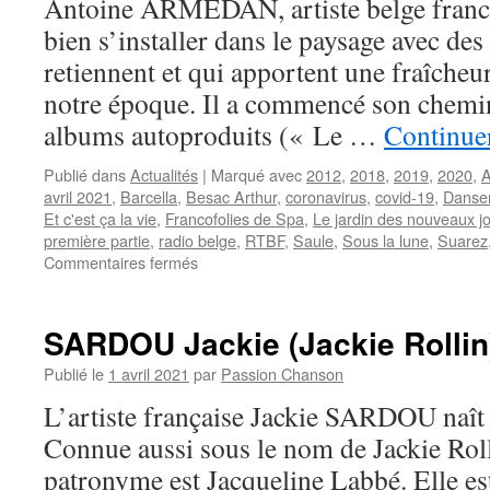
Antoine ARMEDAN, artiste belge franc
bien s’installer dans le paysage avec de
retiennent et qui apportent une fraîcheu
notre époque. Il a commencé son chemin
albums autoproduits (« Le …
Continuer
Publié dans
Actualités
|
Marqué avec
2012
,
2018
,
2019
,
2020
,
A
avril 2021
,
Barcella
,
Besac Arthur
,
coronavirus
,
covid-19
,
Danser
Et c'est ça la vie
,
Francofolies de Spa
,
Le jardin des nouveaux j
première partie
,
radio belge
,
RTBF
,
Saule
,
Sous la lune
,
Suarez
sur
Commentaires fermés
Et
c’est
ça
SARDOU Jackie (Jackie Rollin
la
vie
Publié le
1 avril 2021
par
Passion Chanson
!
L’artiste française Jackie SARDOU naît l
Nouveau
titre
Connue aussi sous le nom de Jackie Roll
d’Antoine
patronyme est Jacqueline Labbé. Elle est
Armedan