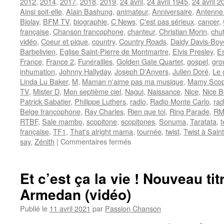
2012
,
2014
,
2017
,
2018
,
2019
,
24 avril
,
24 avril 1945
,
24 avril 2
Ainsi soit-elle
,
Alain Bashung
,
animateur
,
Anniversaire
,
Antenne
Biolay
,
BFM TV
,
biographie
,
C News
,
C'est pas sérieux
,
cancer
,
française
,
Chanson francophone
,
chanteur
,
Christian Morin
,
chu
vidéo
,
Coeur et pique
,
country
,
Country Roads
,
Daidy Davis-Boy
Barbelivien
,
Eglise Saint-Pierre de Montmartre
,
Elvis Presley
,
Es
France
,
France 2
,
Funérailles
,
Golden Gate Quartet
,
gospel
,
gro
inhumation
,
Johnny Hallyday
,
Joseph D'Anvers
,
Julien Doré
,
Le 
Linda Lu Baker
,
M
,
Maman n'aime pas ma musique
,
Mamy Scop
TV
,
Mister D
,
Mon septième ciel
,
Nagui
,
Naissance
,
Nice
,
Nice B
Patrick Sabatier
,
Philippe Luthers
,
radio
,
Radio Monte Carlo
,
rad
Belge francophone
,
Ray Charles
,
Rien que toi
,
Ring Parade
,
R
RTBF
,
Sale mambo
,
scopitone
,
scopitones
,
Sonuma
,
Taratata
,
t
française
,
TF1
,
That's alright mama
,
tournée
,
twist
,
Twist à Sain
sur
say
,
Zénith
|
Commentaires fermés
RIVERS
Dick
Et c’est ça la vie ! Nouveau tit
Armedan (vidéo)
Publié le
11 avril 2021
par
Passion Chanson