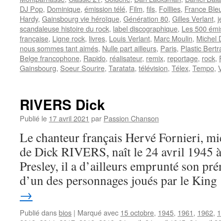
DJ Pop
,
Dominique
,
émission télé
,
Film
,
fils
,
Folllies
,
France Ble
Hardy
,
Gainsbourg vie héroïque
,
Génération 80
,
Gilles Verlant
,
scandaleuse histoire du rock
,
label discographique
,
Les 500 émis
française
,
Ligne rock
,
livres
,
Louis Verlant
,
Marc Moulin
,
Michel 
nous sommes tant aimés
,
Nulle part ailleurs
,
Paris
,
Plastic Bert
Belge francophone
,
Rapido
,
réalisateur
,
remix
,
reportage
,
rock
,
Gainsbourg
,
Soeur Sourire
,
Taratata
,
télévision
,
Télex
,
Tempo
,
RIVERS Dick
Publié le
17 avril 2021
par
Passion Chanson
Le chanteur français Hervé Fornieri, m
de Dick RIVERS, naît le 24 avril 1945 à
Presley, il a d’ailleurs emprunté son p
d’un des personnages joués par le Kin
→
Publié dans
bios
|
Marqué avec
15 octobre
,
1945
,
1961
,
1962
,
1