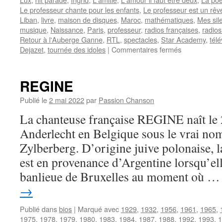
Le professeur chante pour les enfants
,
Le professeur est un rêv
Liban
,
livre
,
maison de disques
,
Maroc
,
mathématiques
,
Mes sil
musique
,
Naissance
,
Paris
,
professeur
,
radios françaises
,
radios
Retour à l'Auberge Ganne
,
RTL
,
spectacles
,
Star Academy
,
télé
sur
Dejazet
,
tournée des idoles
|
Commentaires fermés
SAUVAT
Bernard
REGINE
Publié le
2 mai 2022
par
Passion Chanson
La chanteuse française REGINE naît le
Anderlecht en Belgique sous le vrai no
Zylberberg. D’origine juive polonaise, l
est en provenance d’Argentine lorsqu’ell
banlieue de Bruxelles au moment où 
→
Publié dans
bios
|
Marqué avec
1929
,
1932
,
1956
,
1961
,
1965
,
1975
,
1978
,
1979
,
1980
,
1983
,
1984
,
1987
,
1988
,
1992
,
1993
,
1