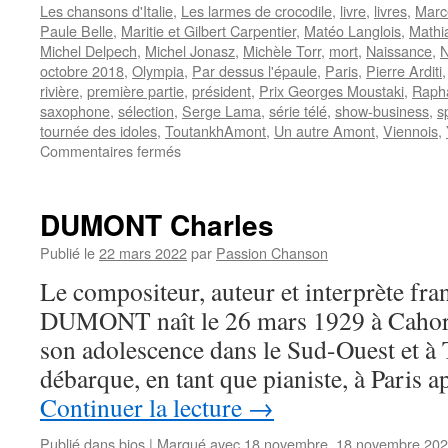
Les chansons d'Italie
,
Les larmes de crocodile
,
livre
,
livres
,
Marc
Paule Belle
,
Maritie et Gilbert Carpentier
,
Matéo Langlois
,
Mathi
Michel Delpech
,
Michel Jonasz
,
Michèle Torr
,
mort
,
Naissance
,
N
octobre 2018
,
Olympia
,
Par dessus l'épaule
,
Paris
,
Pierre Arditi
rivière
,
première partie
,
président
,
Prix Georges Moustaki
,
Rapha
saxophone
,
sélection
,
Serge Lama
,
série télé
,
show-business
,
s
tournée des idoles
,
ToutankhAmont
,
Un autre Amont
,
Viennois
,
sur
Commentaires fermés
AMONT
Marcel
DUMONT Charles
Publié le
22 mars 2022
par
Passion Chanson
Le compositeur, auteur et interprète fra
DUMONT naît le 26 mars 1929 à Cahors. 
son adolescence dans le Sud-Ouest et à 
débarque, en tant que pianiste, à Paris 
Continuer la lecture
→
Publié dans
bios
|
Marqué avec
18 novembre
,
18 novembre 20