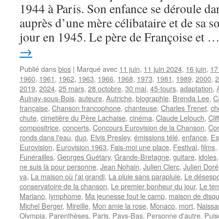
1944 à Paris. Son enfance se déroule dan
auprès d’une mère célibataire et de sa s
jour en 1945. Le père de Françoise et 
→
Publié dans
bios
|
Marqué avec
11 juin
,
11 juin 2024
,
16 juin
,
17
1960
,
1961
,
1962
,
1963
,
1966
,
1968
,
1973
,
1981
,
1989
,
2000
,
2
2019
,
2024
,
25 mars
,
28 octobre
,
30 mai
,
45-tours
,
adaptation
,
Aulnay-sous-Bois
,
auteure
,
Autriche
,
biographie
,
Brenda Lee
,
C
française
,
Chanson francophone
,
chanteuse
,
Charles Trenet
,
ch
chute
,
cimetière du Père Lachaise
,
cinéma
,
Claude Lelouch
,
Cli
compositrice
,
concerts
,
Concours Eurovision de la Chanson
,
Co
ronds dans l'eau
,
duo
,
Elvis Presley
,
émissions télé
,
enfance
,
Es
Eurovision
,
Eurovision 1963
,
Fais-moi une place
,
Festival
,
films
,
Funérailles
,
Georges Guétary
,
Grande-Bretagne
,
guitare
,
idoles
ne suis là pour personne
,
Jean Nohain
,
Julien Clerc
,
Julien Doré
va
,
La maison où j'ai grandi
,
La pluie sans parapluie
,
Le désespo
conservatoire de la chanson
,
Le premier bonheur du jour
,
Le te
Mariano
,
lymphome
,
Ma jeunesse fout le camp
,
maison de disq
Michel Berger
,
Mireille
,
Mon amie la rose
,
Monaco
,
mort
,
Naissa
Olympia
,
Parenthèses
,
Paris
,
Pays-Bas
,
Personne d'autre
,
Puis