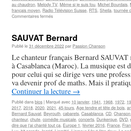
au chaudron
,
Melody TV
,
Même si je suis fou
,
Michel Bourdais
,
français moyen
,
Radio Télévision Suisse
,
RTS
,
Sheila
,
tournée d
sur
Commentaires fermés
MONTY
SAUVAT Bernard
Publié le
31 décembre 2022
par
Passion Chanson
Le chanteur français Bernard SAUVAT na
à Casablanca (Maroc). La musique est 
pour celui qui se dirige vers une profes
va devenir prof de maths. Mais il prati
Continuer la lecture
→
Publié dans
bios
|
Marqué avec
10 janvier
,
1941
,
1968
,
1972
,
1
2017
,
2018
,
2020
,
2021
,
45-tours
,
Age tendre et tête de bois
,
an
Bernard Sauvat
,
Beyrouth
,
cabarets
,
Casablanca
,
CD
,
Chanson 
chanteur
,
chute
,
comédie musicale
,
concerts
,
Dunkerque
,
DVD
,
dire que j'ai chanté tout ça
,
Europe 1
,
février 2016
,
France
,
Fra
Lux
,
hit parade
,
Ingrid
,
L'amitié
,
L'amour il faut être deux
,
La poé