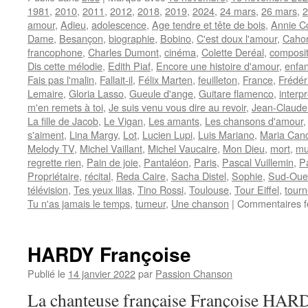
1981
,
2010
,
2011
,
2012
,
2018
,
2019
,
2024
,
24 mars
,
26 mars
,
2
amour
,
Adieu
,
adolescence
,
Age tendre et tête de bois
,
Annie C
Dame
,
Besançon
,
biographie
,
Bobino
,
C'est doux l'amour
,
Caho
francophone
,
Charles Dumont
,
cinéma
,
Colette Deréal
,
composit
Dis cette mélodie
,
Edith Piaf
,
Encore une histoire d'amour
,
enfa
Fais pas l'malin
,
Fallait-il
,
Félix Marten
,
feuilleton
,
France
,
Frédéri
Lemaire
,
Gloria Lasso
,
Gueule d'ange
,
Guitare flamenco
,
interp
m'en remets à toi
,
Je suis venu vous dire au revoir
,
Jean-Claude
La fille de Jacob
,
Le Vigan
,
Les amants
,
Les chansons d'amour
s'aiment
,
Lina Margy
,
Lot
,
Lucien Lupi
,
Luis Mariano
,
Maria Can
Melody TV
,
Michel Vaillant
,
Michel Vaucaire
,
Mon Dieu
,
mort
,
mu
regrette rien
,
Pain de joie
,
Pantaléon
,
Paris
,
Pascal Vuillemin
,
P
Propriétaire
,
récital
,
Reda Caire
,
Sacha Distel
,
Sophie
,
Sud-Oue
télévision
,
Tes yeux lilas
,
Tino Rossi
,
Toulouse
,
Tour Eiffel
,
tourn
Tu n'as jamais le temps
,
tumeur
,
Une chanson
|
Commentaires 
HARDY Françoise
Publié le
14 janvier 2022
par
Passion Chanson
La chanteuse française Françoise HARDY