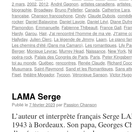
2 mars
,
2002
,
2012
,
André Gagnon
,
artistes canadiens
,
artiste
biographie
,
Broadway
,
Bruno Pelletier
,
Canada
,
Catherine Lara
française
,
Chanson francophone
,
Cindy
,
Claude Dubois
,
comédi
rocker
,
Daniel Balavoine
,
Daniel Lavoie
,
Daniel Lévi
,
Diane Dufr
Plamondon
,
Emmanuelle
,
Fabienne Thibeault
,
France Gall
,
Fran
Hardy
,
Garou
,
Hair
,
J'ai rencontré l'homme de ma vie
,
J't'aime 
Hallyday
,
Julien Clerc
,
La légende de Jimmy
,
Laam
,
Le piano fa
Les chemins d'été (Dans ma Camaro)
,
Les romantiques
,
Lily Pa
Berger
,
Monique Leyrac
,
Murrey Head
,
Naissance
,
New York
,
Ni
opéra-rock
,
Palais des Congrès de Paris
,
Paris
,
Peter Kingsberr
toi au monde
,
Québec
,
rencontres
,
Renée Claude
,
Richard Cocc
Musumara
,
Saint-Raymond
,
Sand et les Romantiques
,
Sans att
Fiset
,
théâtre Mogador
,
Tycoon
,
Véronique Sanson
,
Victor Hugo
LAMA Serge
Publié le
7 février 2023
par
Passion Chanson
L’auteur et interprète français Serge LA
1943 à Bordeaux. Son papa, Georges Cha