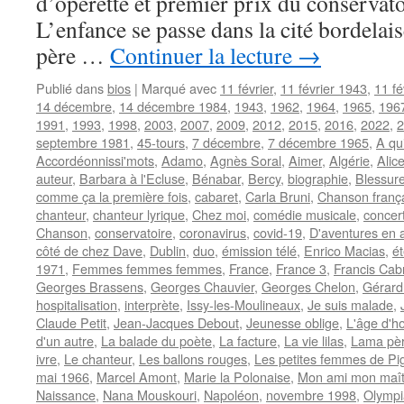
d’opérette et premier prix du conservat
L’enfance se passe dans la cité bordelais
père …
Continuer la lecture
→
Publié dans
bios
|
Marqué avec
11 février
,
11 février 1943
,
11 fé
14 décembre
,
14 décembre 1984
,
1943
,
1962
,
1964
,
1965
,
196
1991
,
1993
,
1998
,
2003
,
2007
,
2009
,
2012
,
2015
,
2016
,
2022
,
2
septembre 1981
,
45-tours
,
7 décembre
,
7 décembre 1965
,
A qu
Accordéonnissi'mots
,
Adamo
,
Agnès Soral
,
Aimer
,
Algérie
,
Alic
auteur
,
Barbara à l'Ecluse
,
Bénabar
,
Bercy
,
biographie
,
Blessur
comme ça la première fois
,
cabaret
,
Carla Bruni
,
Chanson franç
chanteur
,
chanteur lyrique
,
Chez moi
,
comédie musicale
,
concer
Chanson
,
conservatoire
,
coronavirus
,
covid-19
,
D'aventures en 
côté de chez Dave
,
Dublin
,
duo
,
émission télé
,
Enrico Macias
,
é
1971
,
Femmes femmes femmes
,
France
,
France 3
,
Francis Cab
Georges Brassens
,
Georges Chauvier
,
Georges Chelon
,
Gérard
hospitalisation
,
interprète
,
Issy-les-Moulineaux
,
Je suis malade
,
Claude Petit
,
Jean-Jacques Debout
,
Jeunesse oblige
,
L'âge d'h
d'un autre
,
La balade du poète
,
La facture
,
La vie lilas
,
Lama père
ivre
,
Le chanteur
,
Les ballons rouges
,
Les petites femmes de Pig
mai 1966
,
Marcel Amont
,
Marie la Polonaise
,
Mon ami mon maît
Naissance
,
Nana Mouskouri
,
Napoléon
,
novembre 1998
,
Olympi