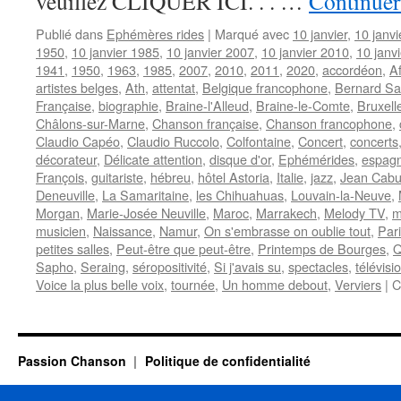
veuillez CLIQUER ICI. . . …
Continuer
Publié dans
Ephémères rides
|
Marqué avec
10 janvier
,
10 janv
1950
,
10 janvier 1985
,
10 janvier 2007
,
10 janvier 2010
,
10 janv
1941
,
1950
,
1963
,
1985
,
2007
,
2010
,
2011
,
2020
,
accordéon
,
A
artistes belges
,
Ath
,
attentat
,
Belgique francophone
,
Bernard Sa
Française
,
biographie
,
Braine-l'Alleud
,
Braine-le-Comte
,
Bruxell
Châlons-sur-Marne
,
Chanson française
,
Chanson francophone
,
Claudio Capéo
,
Claudio Ruccolo
,
Colfontaine
,
Concert
,
concerts
décorateur
,
Délicate attention
,
disque d'or
,
Ephémérides
,
espagn
François
,
guitariste
,
hébreu
,
hôtel Astoria
,
Italie
,
jazz
,
Jean Cabu
Deneuville
,
La Samaritaine
,
les Chihuahuas
,
Louvain-la-Neuve
,
Morgan
,
Marie-Josée Neuville
,
Maroc
,
Marrakech
,
Melody TV
,
m
musicien
,
Naissance
,
Namur
,
On s'embrasse on oublie tout
,
Par
petites salles
,
Peut-être que peut-être
,
Printemps de Bourges
,
Q
Sapho
,
Seraing
,
séropositivité
,
Si j'avais su
,
spectacles
,
télévisi
Voice la plus belle voix
,
tournée
,
Un homme debout
,
Verviers
|
C
Passion Chanson
Politique de confidentialité