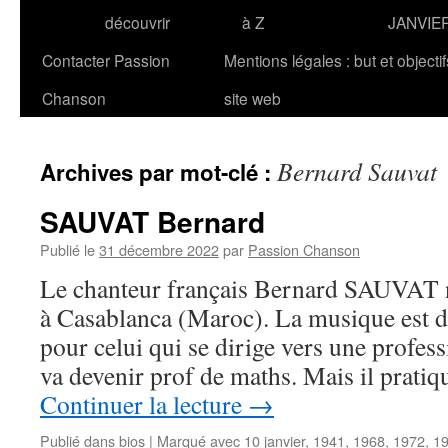
découvrir
à Z
JANVIE
Contacter Passion
Mentions légales : but et objecti
Chanson
site web
Bernard Sauvat
Archives par mot-clé :
SAUVAT Bernard
Publié le
31 décembre 2022
par
Passion Chanson
Le chanteur français Bernard SAUVAT na
à Casablanca (Maroc). La musique est 
pour celui qui se dirige vers une profes
va devenir prof de maths. Mais il prati
Continuer la lecture
→
Publié dans
bios
|
Marqué avec
10 janvier
,
1941
,
1968
,
1972
,
1