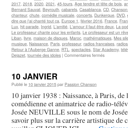
2017
,
2018
,
2020
,
2021
,
45-tours
,
Age tendre et tête de bois
,
an
Bernard Sauvat
,
Beyrouth
,
cabarets
,
Casablanca
,
CD
,
Chanson 
chanteur
,
chute
,
comédie musicale
,
concerts
,
Dunkerque
,
DVD
,
dire que j'ai chanté tout ça
,
Europe 1
,
février 2016
,
France
,
Fra
Lux
,
hit parade
,
Ingrid
,
L'amitié
,
L'amour il faut être deux
,
La poé
Le professeur chante pour les enfants
,
Le professeur est un rêv
Liban
,
livre
,
maison de disques
,
Maroc
,
mathématiques
,
Mes sil
musique
,
Naissance
,
Paris
,
professeur
,
radios françaises
,
radios
Retour à l'Auberge Ganne
,
RTL
,
spectacles
,
Star Academy
,
télé
sur
Dejazet
,
tournée des idoles
|
Commentaires fermés
SAUVAT
Bernard
10 JANVIER
Publié le
10 janvier 2015
par
Passion Chanson
10 janvier 1938 : Naissance, à Paris, de 
comédienne et animatrice de radio-télév
Josée NEUVILLE sous le nom de Josée 
savoir plus sur la carrière artistique de 