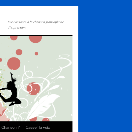
Site consacré à la chanson francophone
d’expression
on Chanson ?
Casser la voix