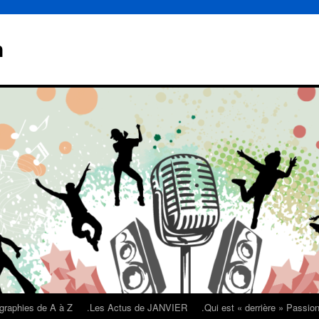
n
graphies de A à Z
.Les Actus de JANVIER
.Qui est « derrière » Passi