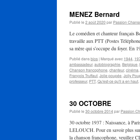
MENEZ Bernard
Publié le
2 août 2020
par
Passion Chans
Le comédien et chanteur français B
travaille aux PTT (Postes Téléphone 
sa mère qui s’occupe du foyer. En
Publié dans
bios
|
Marqué avec
1944
,
19
ambassadeur
,
autobiographie
,
Belgique
,
Chanson francophone
,
chanteur
,
cinéma
François Truffaut
,
Jolie poupée
,
Jolly Po
professeur
,
PTT
,
Qu'est-ce qu'il a en haut
,
30 OCTOBRE
Publié le
30 octobre 2014
par
Passion C
30 octobre 1937 : Naissance, à Paris
LELOUCH. Pour en savoir plus sur le
la chanson francophone, veuillez 