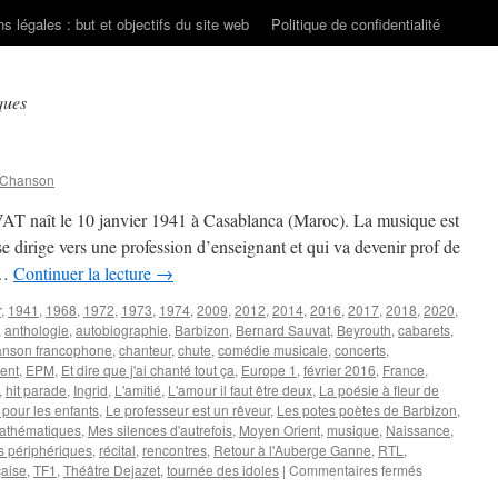
s légales : but et objectifs du site web
Politique de confidentialité
ques
 Chanson
AT naît le 10 janvier 1941 à Casablanca (Maroc). La musique est
e dirige vers une profession d’enseignant et qui va devenir prof de
 …
Continuer la lecture
→
r
,
1941
,
1968
,
1972
,
1973
,
1974
,
2009
,
2012
,
2014
,
2016
,
2017
,
2018
,
2020
,
,
anthologie
,
autobiographie
,
Barbizon
,
Bernard Sauvat
,
Beyrouth
,
cabarets
,
nson francophone
,
chanteur
,
chute
,
comédie musicale
,
concerts
,
ent
,
EPM
,
Et dire que j'ai chanté tout ça
,
Europe 1
,
février 2016
,
France
,
,
hit parade
,
Ingrid
,
L'amitié
,
L'amour il faut être deux
,
La poésie à fleur de
 pour les enfants
,
Le professeur est un rêveur
,
Les potes poètes de Barbizon
,
athématiques
,
Mes silences d'autrefois
,
Moyen Orient
,
musique
,
Naissance
,
s périphériques
,
récital
,
rencontres
,
Retour à l'Auberge Ganne
,
RTL
,
sur
çaise
,
TF1
,
Théâtre Dejazet
,
tournée des idoles
|
Commentaires fermés
SAUVAT