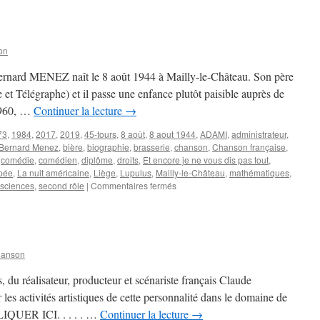
Bernard
on
ernard MENEZ naît le 8 août 1944 à Mailly-le-Château. Son père
et Télégraphe) et il passe une enfance plutôt paisible auprès de
 1960, …
Continuer la lecture
→
73
,
1984
,
2017
,
2019
,
45-tours
,
8 août
,
8 aout 1944
,
ADAMI
,
administrateur
,
Bernard Menez
,
bière
,
biographie
,
brasserie
,
chanson
,
Chanson française
,
,
comédie
,
comédien
,
diplôme
,
droits
,
Et encore je ne vous dis pas tout
,
upée
,
La nuit américaine
,
Liège
,
Lupulus
,
Mailly-le-Château
,
mathématiques
,
sur
sciences
,
second rôle
|
Commentaires fermés
MENEZ
Bernard
hanson
, du réalisateur, producteur et scénariste français Claude
s activités artistiques de cette personnalité dans le domaine de
CLIQUER ICI. . . . . …
Continuer la lecture
→