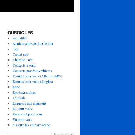
RUBRIQUES
Actualités
Anniversaires au jour le jour
bios
Carnet noir
Chanson . net
Concerts à venir
Concerts passés (Archives)
Ecoutés pour vous (Albums+EP's)
Ecoutés pour vous (Singles)
Edito
Ephémères rides
Festivals
La presse aux chansons
Lu pour vous
Rencontré pour vous
Vu pour vous
Y'a qu'à les voir sur scène