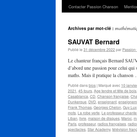
Contacter Passion Chanson
Mention
mathémati
Archives par mot-clé :
SAUVAT Bernard
Publié le
31 décembre 2022
par
Passion
Le chanteur français Bernard SAUV
d’abord une passion pour celui qui s
maths. Mais il pratique la chanson
Publié dans
bios
|
Marqué avec
10 janvie
2021
,
45-tours
,
Age tendre et tête de bois
Casablanca
,
CD
,
Chanson française
,
Cha
Dunkerque
,
DVD
,
enseignant
,
enseignem
Frank Thomas
,
Georges Chelon
,
Guy Lux
mots
,
La robe verte
,
Le professeur chante
Liban
,
livre
,
maison de disques
,
Maroc
,
m
Paris
,
professeur
,
radios françaises
,
radio
spectacles
,
Star Academy
,
télévision fran