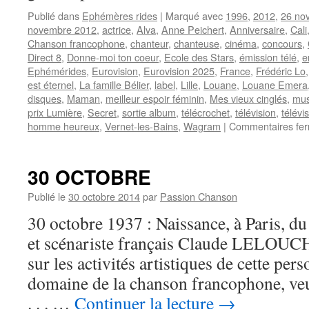
Publié dans
Ephémères rides
|
Marqué avec
1996
,
2012
,
26 no
novembre 2012
,
actrice
,
Alva
,
Anne Peichert
,
Anniversaire
,
Cali
Chanson francophone
,
chanteur
,
chanteuse
,
cinéma
,
concours
,
Direct 8
,
Donne-moi ton coeur
,
Ecole des Stars
,
émission télé
,
e
Ephémérides
,
Eurovision
,
Eurovision 2025
,
France
,
Frédéric Lo
est éternel
,
La famille Bélier
,
label
,
Lille
,
Louane
,
Louane Emera
disques
,
Maman
,
meilleur espoir féminin
,
Mes vieux cinglés
,
mus
prix Lumière
,
Secret
,
sortie album
,
télécrochet
,
télévision
,
télévi
homme heureux
,
Vernet-les-Bains
,
Wagram
|
Commentaires fe
30 OCTOBRE
Publié le
30 octobre 2014
par
Passion Chanson
30 octobre 1937 : Naissance, à Paris, du
et scénariste français Claude LELOUCH.
sur les activités artistiques de cette pers
domaine de la chanson francophone, ve
. . . …
Continuer la lecture
→