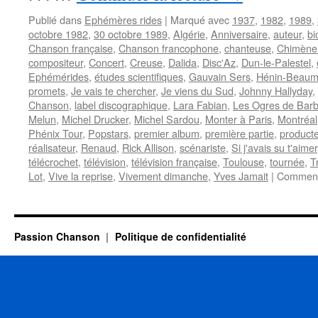
Publié dans
Ephémères rides
|
Marqué avec
1937
,
1982
,
1989
,
octobre 1982
,
30 octobre 1989
,
Algérie
,
Anniversaire
,
auteur
,
bi
Chanson française
,
Chanson francophone
,
chanteuse
,
Chimène
compositeur
,
Concert
,
Creuse
,
Dalida
,
Disc'Az
,
Dun-le-Palestel
,
Ephémérides
,
études scientifiques
,
Gauvain Sers
,
Hénin-Beaum
promets
,
Je vais te chercher
,
Je viens du Sud
,
Johnny Hallyday
,
Chanson
,
label discographique
,
Lara Fabian
,
Les Ogres de Bar
Melun
,
Michel Drucker
,
Michel Sardou
,
Monter à Paris
,
Montréal
Phénix Tour
,
Popstars
,
premier album
,
première partie
,
product
réalisateur
,
Renaud
,
Rick Allison
,
scénariste
,
Si j'avais su t'aimer
télécrochet
,
télévision
,
télévision française
,
Toulouse
,
tournée
,
T
Lot
,
Vive la reprise
,
Vivement dimanche
,
Yves Jamait
|
Comment
Passion Chanson
Politique de confidentialité