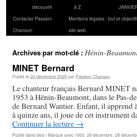
découvrir
à Z
JANVIE
Contacter Passion
Mentions légales : but et objecti
Chanson
site web
Hénin-Beaumon
Archives par mot-clé :
MINET Bernard
Publié le
20 décembre 2025
par
Passion Chanson
Le chanteur français Bernard MINET na
1953 à Hénin-Beaumont, dans le Pas-de
de Bernard Wantier. Enfant, il apprend à 
à quinze ans, il joue de cet instrument 
Continuer la lecture
→
Publié dans
bios
|
Marqué avec
1953
,
28 décembre
,
28 décemb