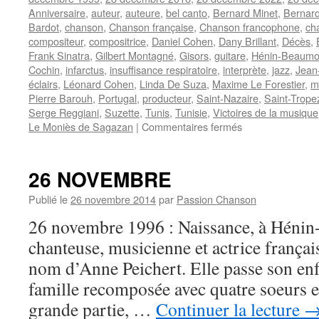
Anniversaire
,
auteur
,
auteure
,
bel canto
,
Bernard Minet
,
Bernard
Bardot
,
chanson
,
Chanson française
,
Chanson francophone
,
ch
compositeur
,
compositrice
,
Daniel Cohen
,
Dany Brillant
,
Décès
,
Frank Sinatra
,
Gilbert Montagné
,
Gisors
,
guitare
,
Hénin-Beaumo
Cochin
,
infarctus
,
insuffisance respiratoire
,
interprète
,
jazz
,
Jean
éclairs
,
Léonard Cohen
,
Linda De Suza
,
Maxime Le Forestier
,
m
Pierre Barouh
,
Portugal
,
producteur
,
Saint-Nazaire
,
Saint-Trope
Serge Reggiani
,
Suzette
,
Tunis
,
Tunisie
,
Victoires de la musique
sur
Le Moniès de Sagazan
|
Commentaires fermés
28
DECEMBRE
26 NOVEMBRE
Publié le
26 novembre 2014
par
Passion Chanson
26 novembre 1996 : Naissance, à Hénin
chanteuse, musicienne et actrice franç
nom d’Anne Peichert. Elle passe son en
famille recomposée avec quatre soeurs et 
grande partie, …
Continuer la lecture