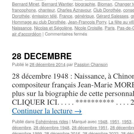
Bernard Minet
,
Bernard Wantier
,
biographie
,
Bioman
,
Changer t
francophone
,
chanteur
,
Charles Aznavour
,
Club Dorothée
,
conse
Dorothée
,
émission télé
,
France
,
générique
,
Gérard Salesses
,
g
Hommage au club Dorothée
,
Jean-François Porry
,
La fête au vil
Naissance
,
Nicolas et Ségolène
,
Nicole Croisille
,
Paris
,
Pas-de-C
sur
air d'accordéon
|
Commentaires fermés
MINET
Bernard
28 DECEMBRE
Publié le
28 décembre 2014
par
Passion Chanson
28 décembre 1948 : Naissance, à Chinon,
compositeur français Jean-Marie MORE
plus sur la biographie de cette personnal
CLIQUER ICI. . . . . ********** . . . 
Continuer la lecture
→
Publié dans
Ephémères rides
|
Marqué avec
1948
,
1951
,
1953
,
décembre
,
28 décembre 1948
,
28 décembre 1951
,
28 décembr
décembre 1999
,
28 décembre 2016
,
28 décembre 2022
,
28 dé