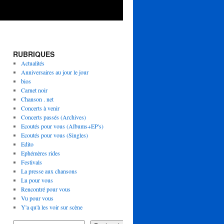
RUBRIQUES
Actualités
Anniversaires au jour le jour
bios
Carnet noir
Chanson . net
Concerts à venir
Concerts passés (Archives)
Ecoutés pour vous (Albums+EP's)
Ecoutés pour vous (Singles)
Edito
Ephémères rides
Festivals
La presse aux chansons
Lu pour vous
Rencontré pour vous
Vu pour vous
Y'a qu'à les voir sur scène