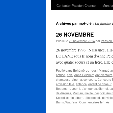
Contacter Passion Chanson
Mention
La famille 
Archives par mot-clé :
26 NOVEMBRE
Publié le
26 novembre 2014
par
Passion
26 novembre 1996 : Naissance, à Hé
LOUANE sous le nom d’Anne Peicher
avec quatre soeurs et un frère. Elle
Publié dans
Ephémères rides
|
Marqué a
actrice
,
Alva
,
Anne Peichert
,
Anniversaire
chanteuse
,
cinéma
,
concours
,
Concours E
émission télé
,
enfance
,
enfant de choeur
,
Beaumont
,
Jour 1
,
L'amour est éternel
,
La
de disques
,
Maman
,
meilleur espoir fémi
Secret
,
sortie album
,
télécrochet
,
télévisi
su
Bains
,
Wagram
|
Commentaires fermés
26
N