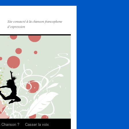
Site consacré à la chanson francophone
d’expression
on Chanson ?
Casser la voix