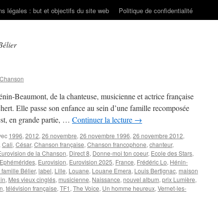
s légales : but et objectifs du site web
Politique de confidentialité
Bélier
 Chanson
nin-Beaumont, de la chanteuse, musicienne et actrice française
t. Elle passe son enfance au sein d’une famille recomposée
 est, en grande partie, …
Continuer la lecture
→
vec
1996
,
2012
,
26 novembre
,
26 novembre 1996
,
26 novembre 2012
,
,
Cali
,
César
,
Chanson française
,
Chanson francophone
,
chanteur
,
urovision de la Chanson
,
Direct 8
,
Donne-moi ton coeur
,
Ecole des Stars
,
Ephémérides
,
Eurovision
,
Eurovision 2025
,
France
,
Frédéric Lo
,
Hénin-
 famille Bélier
,
label
,
Lille
,
Louane
,
Louane Emera
,
Louis Bertignac
,
maison
nin
,
Mes vieux cinglés
,
musicienne
,
Naissance
,
nouvel album
,
prix Lumière
,
on
,
télévision française
,
TF1
,
The Voice
,
Un homme heureux
,
Vernet-les-
r
OVEMBRE