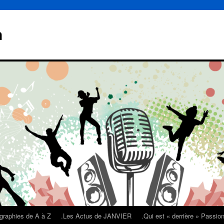
n
graphies de A à Z
.Les Actus de JANVIER
.Qui est « derrière » Passi