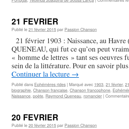
21 FEVRIER
Publié le
21 février 2015
par
Passion Chanson
21 février 1903 : Naissance, au Havre
QUENEAU, qui fut ce qu’on peut vraim
« homme de lettres » tant ses oeuvres fu
sein de la littérature. Pour en savoir plu
Continuer la lecture
→
Publié dans
Ephémères rides
|
Marqué avec
1903
,
21 février
,
21
biographie
,
Chanson française
,
Chanson francophone
,
Ephémér
Naissance
,
poète
,
Raymond Queneau
,
romancier
|
Commentaire
20 FEVRIER
Publié le
20 février 2015
par
Passion Chanson