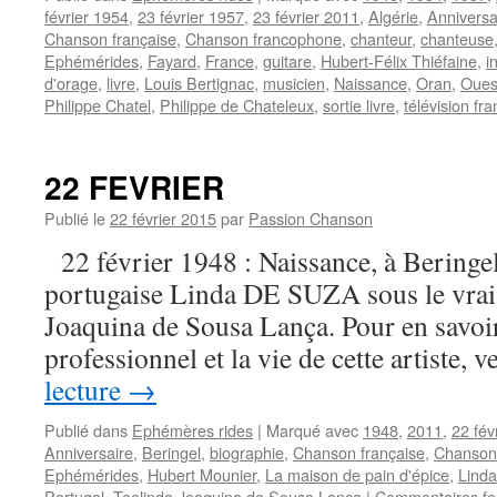
février 1954
,
23 février 1957
,
23 février 2011
,
Algérie
,
Anniversa
Chanson française
,
Chanson francophone
,
chanteur
,
chanteuse
Ephémérides
,
Fayard
,
France
,
guitare
,
Hubert-Félix Thiéfaine
,
i
d'orage
,
livre
,
Louis Bertignac
,
musicien
,
Naissance
,
Oran
,
Oues
Philippe Chatel
,
Philippe de Chateleux
,
sortie livre
,
télévision fr
22 FEVRIER
Publié le
22 février 2015
par
Passion Chanson
22 février 1948 : Naissance, à Beringel
portugaise Linda DE SUZA sous le vrai
Joaquina de Sousa Lança. Pour en savoir
professionnel et la vie de cette artiste, 
lecture
→
Publié dans
Ephémères rides
|
Marqué avec
1948
,
2011
,
22 fév
Anniversaire
,
Beringel
,
biographie
,
Chanson française
,
Chanson
Ephémérides
,
Hubert Mounier
,
La maison de pain d'épice
,
Lind
Portugal
,
Teolinda Joaquina de Sousa Lança
|
Commentaires f