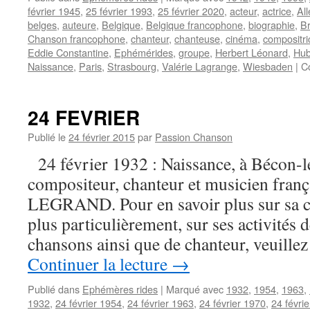
février 1945
,
25 février 1993
,
25 février 2020
,
acteur
,
actrice
,
Al
belges
,
auteure
,
Belgique
,
Belgique francophone
,
biographie
,
Br
Chanson francophone
,
chanteur
,
chanteuse
,
cinéma
,
compositri
Eddie Constantine
,
Ephémérides
,
groupe
,
Herbert Léonard
,
Hub
Naissance
,
Paris
,
Strasbourg
,
Valérie Lagrange
,
Wiesbaden
|
C
24 FEVRIER
Publié le
24 février 2015
par
Passion Chanson
24 février 1932 : Naissance, à Bécon-l
compositeur, chanteur et musicien fran
LEGRAND. Pour en savoir plus sur sa car
plus particulièrement, sur ses activités
chansons ainsi que de chanteur, veui
Continuer la lecture
→
Publié dans
Ephémères rides
|
Marqué avec
1932
,
1954
,
1963
,
1932
,
24 février 1954
,
24 février 1963
,
24 février 1970
,
24 févri