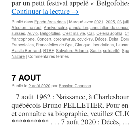
par un petit festival appelé « Belgofolie
Continuer la lecture
→
Publié dans
Ephémères rides
|
Marqué avec
2021
,
2025
,
26 juil
Alice on the roof
,
Anniversaire
,
annulation
,
annulation de concer
suisses
,
Auvio
,
Belgofolies
,
C'est ma vie
,
Cali
,
CélénaSophia
,
Ch
francophone
,
Concert
,
coronavirus
,
covid-19
,
Décès
,
Delta
,
Dori
Francofolies
,
Francofolies de Spa
,
Glauque
,
inondations
,
Lausa
Plastic Bertrand
,
RTBF
,
Salvatore Adamo
,
Saule
,
solidarité
,
Sp
sur
Nazaré
|
Commentaires fermés
26
JUILLET
7 AOUT
Publié le
2 août 2020
par
Passion Chanson
7 août 1962 : Naissance, à Charlesbour
québécois Bruno PELLETIER. Pour en sa
et connaître sa biographie, veuillez CLIQ
********** . . . 7 août 2020 : Décès, 