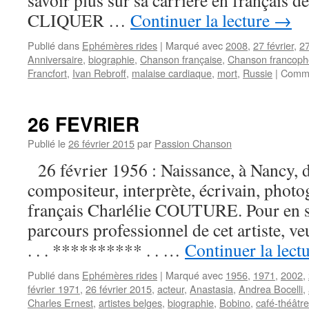
savoir plus sur sa carrière en français de
CLIQUER …
Continuer la lecture
→
Publié dans
Ephémères rides
|
Marqué avec
2008
,
27 février
,
27
Anniversaire
,
biographie
,
Chanson française
,
Chanson francop
Francfort
,
Ivan Rebroff
,
malaise cardiaque
,
mort
,
Russie
|
Comme
26 FEVRIER
Publié le
26 février 2015
par
Passion Chanson
26 février 1956 : Naissance, à Nancy, d
compositeur, interprète, écrivain, photo
français Charlélie COUTURE. Pour en sa
parcours professionnel de cet artiste, 
. . . ********** . . …
Continuer la lect
Publié dans
Ephémères rides
|
Marqué avec
1956
,
1971
,
2002
,
février 1971
,
26 février 2015
,
acteur
,
Anastasia
,
Andrea Bocelli
,
Charles Ernest
,
artistes belges
,
biographie
,
Bobino
,
café-théâtre