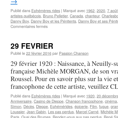
→
Publié dans
Ephémères rides
|
Marqué avec
1962
,
2020
,
7 août
artistes québécois
,
Bruno Pelletier
,
Canada
,
chanteur
,
Charlesb
Danny Boy
,
Danny Boy et les Pénitents
,
Danny Boy et ses Pénit
sur
Commentaires fermés
7
AOUT
29 FEVRIER
Publié le
22 février 2016
par
Passion Chanson
29 février 1920 : Naissance, à Neuilly-su
française Michèle MORGAN, de son vr
Roussel. Pour en savoir plus sur la vie e
francophone de cette artiste, veuillez C
Publié dans
Ephémères rides
|
Marqué avec
1920
,
20 décembr
Anniversaire
,
Casino de Dieppe
,
Chanson francophone
,
cinéma
Simon
,
Décès
,
Dieppe
,
Ephémérides
,
épicerie
,
Film
,
fugue
,
gran
Loussier
,
Jean Gabin
,
Les pas perdus
,
Marcel Carné
,
Michèle M
Paris
,
Quai des Brumes
,
Rendez-vous aux pas perdus
,
René S