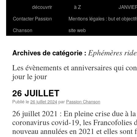
découvrir
à Z
JANVIE
Contacter Passion
Mentions légales : but et objecti
Chanson
site web
Ephémères ride
Archives de catégorie :
Les évènements et anniversaires qui co
jour le jour
26 JUILLET
Publié le
26 juillet 2024
par
Passion Chanson
26 juillet 2021 : En pleine crise due à 
coronavirus covid-19, les Francofolies 
nouveau annulées en 2021 et elles sont 