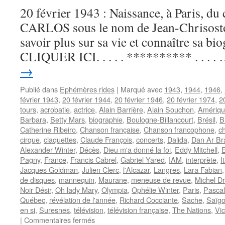
20 février 1943 : Naissance, à Paris, du
CARLOS sous le nom de Jean-Chrisost
savoir plus sur sa vie et connaître sa bio
CLIQUER ICI. . . . . ********** . . . .
→
Publié dans
Ephémères rides
|
Marqué avec
1943
,
1944
,
1946
,
février 1943
,
20 février 1944
,
20 février 1946
,
20 février 1974
,
2
tours
,
acrobatie
,
actrice
,
Alain Barrière
,
Alain Souchon
,
Amérique
Barbara
,
Betty Mars
,
biographie
,
Boulogne-Billancourt
,
Brésil
,
B
Catherine Ribeiro
,
Chanson française
,
Chanson francophone
,
c
cirque
,
claquettes
,
Claude François
,
concerts
,
Dalida
,
Dan Ar Br
Alexander Winter
,
Décès
,
Dieu m'a donné la foi
,
Eddy Mitchell
,
Pagny
,
France
,
Francis Cabrel
,
Gabriel Yared
,
IAM
,
interprète
,
I
Jacques Goldman
,
Julien Clerc
,
l'Alcazar
,
Langres
,
Lara Fabian
de disques
,
mannequin
,
Maurane
,
meneuse de revue
,
Michel D
Noir Désir
,
Oh lady Mary
,
Olympia
,
Ophélie Winter
,
Paris
,
Pascal
Québec
,
révélation de l'année
,
Richard Cocciante
,
Sache
,
Saïg
en si
,
Suresnes
,
télévision
,
télévision française
,
The Nations
,
Vic
sur
|
Commentaires fermés