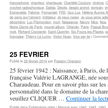
francophone
,
chanteur
,
chanteuse
,
Charlélie Couture
,
cinéma
,
C
crochet radiophonique
,
Dalida
,
Décès
,
dessin animé
,
écrivain
,
ém
Esmeralda
,
Fabrice
,
Fernandel
,
FR3
,
Guy Lux
,
Hélène Aurore Al
de gens qui t'aiment
,
imitateur
,
Je veux nager
,
Je vous aime adi
décembre
,
Luc Plamondon
,
mort
,
Naissance
,
Nancy
,
Nice
,
Noa
,
Notre-Dame de Paris
,
nouvel album
,
Orlando
,
Paris
,
Pascal Bru
rock
,
Richard Cocciante
,
Saint-Quentin
,
Six-Fours-les-Plages
,
s
française
,
Thierry Le Luron
,
Victor Hugo
,
Vivo per lei
|
Commenta
25 FEVRIER
Publié le
25 février 2015
par
Passion Chanson
25 février 1942 : Naissance, à Paris, de 
française Valérie LAGRANGE, née sous
Charaudeau. Pour en savoir plus sur les a
personnalité dans le domaine de la cha
veuillez CLIQUER …
Continuer la lec
Publié dans
Ephémères rides
|
Marqué avec
1942
,
1945
,
1993
,