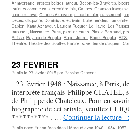
Anniversaire
,
artistes belges
,
auteur
,
Bécon-les-Bruyères
,
biogr
toujours comme ça la première fois
,
Cannes
,
Chanson française
chantier naval
,
Charles Aznavour
,
chaudronnier
,
classement
,
co
Décès
,
disquaire
,
Dominique
,
écrivain
,
Ephémérides
,
humoriste
Sablon
,
Katia Aznavour
,
Laurent Ruquier
,
Le Havre
,
Les Parisi
musicien
,
Naissance
,
Paris
,
parolier
,
piano
,
Plastic Bertrand
,
pro
Suisse
,
Raymonde Ruquier
,
Roger Jouret
,
Roger Ruquier
,
RTS
Théâtre
,
Théâtre des Bouffes Parisiens
,
ventes de disques
|
Co
23 FEVRIER
Publié le
23 février 2015
par
Passion Chanson
23 février 1948 : Naissance, à Paris, d
interprète français Philippe CHATEL, s
de Philippe de Chateleux. Pour en savoir 
biographie de cet artiste, veuillez CLIQU
********** . …
Continuer la lecture
Publié dans
Ephémères rides
|
Marqué avec
1948
,
1954
,
1957
,