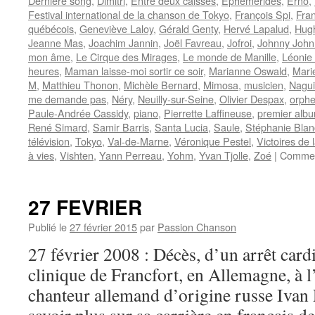
Dernière song
,
Dimitri
,
Entre deux caisses
,
Ephémérides
,
Erno
,
Festival international de la chanson de Tokyo
,
François Spi
,
Fra
québécois
,
Geneviève Laloy
,
Gérald Genty
,
Hervé Lapalud
,
Hug
Jeanne Mas
,
Joachim Jannin
,
Joël Favreau
,
Jofroi
,
Johnny John
mon âme
,
Le Cirque des Mirages
,
Le monde de Manille
,
Léonie
heures
,
Maman laisse-moi sortir ce soir
,
Marianne Oswald
,
Mari
M
,
Matthieu Thonon
,
Michèle Bernard
,
Mimosa
,
musicien
,
Nagui
me demande pas
,
Néry
,
Neuilly-sur-Seine
,
Olivier Despax
,
orphe
Paule-Andrée Cassidy
,
piano
,
Pierrette Laffineuse
,
premier alb
René Simard
,
Samir Barris
,
Santa Lucia
,
Saule
,
Stéphanie Bla
télévision
,
Tokyo
,
Val-de-Marne
,
Véronique Pestel
,
Victoires de
à vies
,
Vishten
,
Yann Perreau
,
Yohm
,
Yvan Tjolle
,
Zoé
|
Commen
27 FEVRIER
Publié le
27 février 2015
par
Passion Chanson
27 février 2008 : Décès, d’un arrêt car
clinique de Francfort, en Allemagne, à l
chanteur allemand d’origine russe Iva