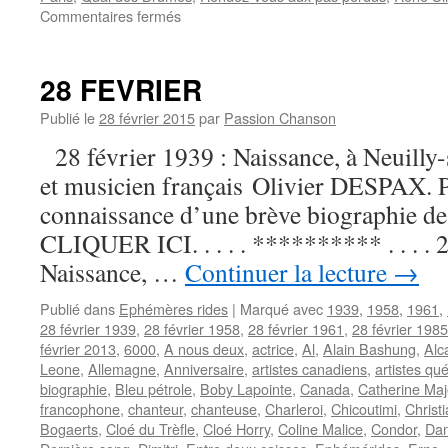
sur
Commentaires fermés
29
FEVRIER
28 FEVRIER
Publié le
28 février 2015
par
Passion Chanson
28 février 1939 : Naissance, à Neuilly-
et musicien français Olivier DESPAX. 
connaissance d’une brève biographie de c
CLIQUER ICI. . . . . ********** . . . . 
Naissance, …
Continuer la lecture
→
Publié dans
Ephémères rides
|
Marqué avec
1939
,
1958
,
1961
,
28 février 1939
,
28 février 1958
,
28 février 1961
,
28 février 1985
février 2013
,
6000
,
A nous deux
,
actrice
,
Al
,
Alain Bashung
,
Alc
Leone
,
Allemagne
,
Anniversaire
,
artistes canadiens
,
artistes qu
biographie
,
Bleu pétrole
,
Boby Lapointe
,
Canada
,
Catherine Maj
francophone
,
chanteur
,
chanteuse
,
Charleroi
,
Chicoutimi
,
Christ
Bogaerts
,
Cloé du Trèfle
,
Cloé Horry
,
Coline Malice
,
Condor
,
Dan