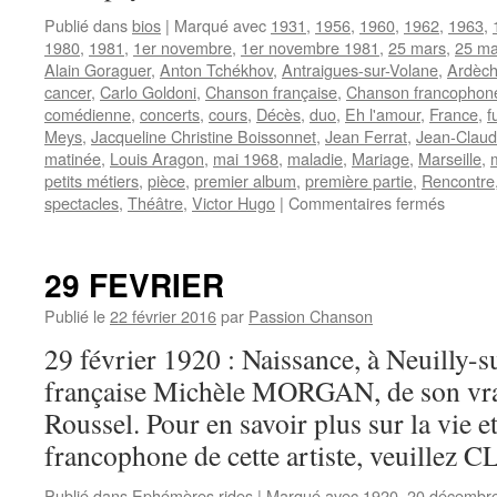
Publié dans
bios
|
Marqué avec
1931
,
1956
,
1960
,
1962
,
1963
,
1980
,
1981
,
1er novembre
,
1er novembre 1981
,
25 mars
,
25 ma
Alain Goraguer
,
Anton Tchékhov
,
Antraigues-sur-Volane
,
Ardèc
cancer
,
Carlo Goldoni
,
Chanson française
,
Chanson francophon
comédienne
,
concerts
,
cours
,
Décès
,
duo
,
Eh l'amour
,
France
,
f
Meys
,
Jacqueline Christine Boissonnet
,
Jean Ferrat
,
Jean-Claud
matinée
,
Louis Aragon
,
mai 1968
,
maladie
,
Mariage
,
Marseille
,
petits métiers
,
pièce
,
premier album
,
première partie
,
Rencontre
sur
spectacles
,
Théâtre
,
Victor Hugo
|
Commentaires fermés
SEVR
Christi
29 FEVRIER
Publié le
22 février 2016
par
Passion Chanson
29 février 1920 : Naissance, à Neuilly-su
française Michèle MORGAN, de son vr
Roussel. Pour en savoir plus sur la vie e
francophone de cette artiste, veuillez C
Publié dans
Ephémères rides
|
Marqué avec
1920
,
20 décembr