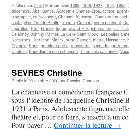
Publié dans
bios
|
Marqué avec
1889
,
1908
,
1927
,
1954
,
1956
,
décembre
,
Abel Gance
,
Académie Charles-Cros
,
actrice
,
agent 
biographie
,
café-concert
,
Chanson française
,
Chanson francoph
chute
,
cimetière de Pantin
,
cinéma
,
Concert
,
cours de chant
,
Da
figuration
,
Film
,
France
,
fugue
,
Grand-Prix
,
inhumation
,
J'ai l'ca
Delannoy
,
Johnny Palmer
,
La Celle-Saint-Cloud
,
Les belles ann
Nocturnes
,
libération
,
Marie-Louise Damien
,
métro
,
Naissance
,
Olympia
,
Paris
,
première partie
,
rencontres
,
seconde guerre mo
Châtelet
,
tragédienne de la chanson
,
Tu ne sais pas aimer
,
Vos
SEVRES Christine
Publié le
29 octobre 2020
par
Passion Chanson
La chanteuse et comédienne française 
sous l’identité de Jacqueline Christine 
1931 à Paris. Adolescente fugueuse, elle
théâtre et, pour ce faire, s’inscrit à un 
Pour payer …
Continuer la lecture
→