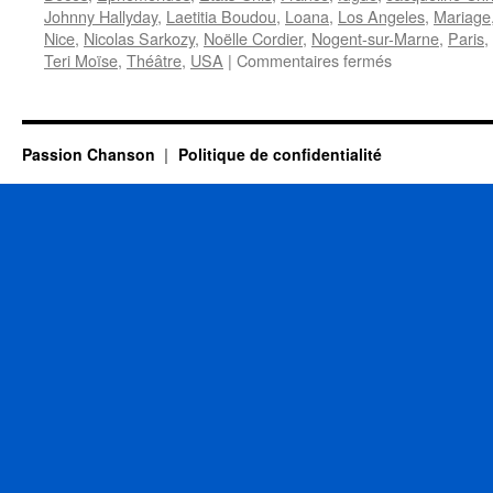
Johnny Hallyday
,
Laetitia Boudou
,
Loana
,
Los Angeles
,
Mariage
Nice
,
Nicolas Sarkozy
,
Noëlle Cordier
,
Nogent-sur-Marne
,
Paris
,
sur
Teri Moïse
,
Théâtre
,
USA
|
Commentaires fermés
25
MARS
Passion Chanson
Politique de confidentialité