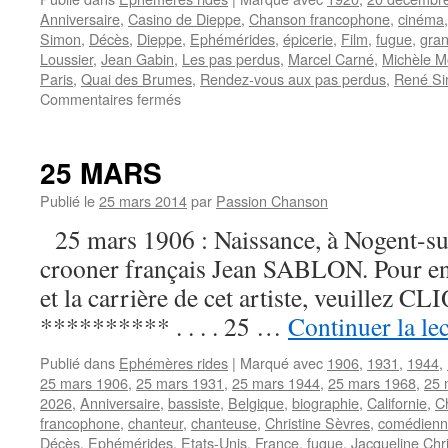
Anniversaire
,
Casino de Dieppe
,
Chanson francophone
,
cinéma
Simon
,
Décès
,
Dieppe
,
Ephémérides
,
épicerie
,
Film
,
fugue
,
gran
Loussier
,
Jean Gabin
,
Les pas perdus
,
Marcel Carné
,
Michèle M
Paris
,
Quai des Brumes
,
Rendez-vous aux pas perdus
,
René S
sur
Commentaires fermés
29
FEVRIER
25 MARS
Publié le
25 mars 2014
par
Passion Chanson
25 mars 1906 : Naissance, à Nogent-su
crooner français Jean SABLON. Pour en s
et la carrière de cet artiste, veuillez CLI
********** . . . . 25 …
Continuer la le
Publié dans
Ephémères rides
|
Marqué avec
1906
,
1931
,
1944
,
25 mars 1906
,
25 mars 1931
,
25 mars 1944
,
25 mars 1968
,
25 
2026
,
Anniversaire
,
bassiste
,
Belgique
,
biographie
,
Californie
,
C
francophone
,
chanteur
,
chanteuse
,
Christine Sèvres
,
comédien
Décès
,
Ephémérides
,
Etats-Unis
,
France
,
fugue
,
Jacqueline Chr