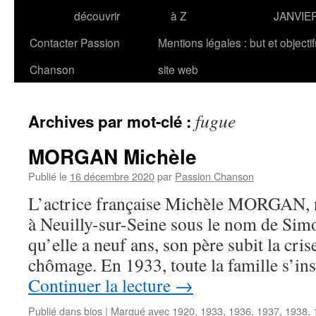
découvrir
à Z
JANVIE
Contacter Passion
Mentions légales : but et objecti
Chanson
site web
fugue
Archives par mot-clé :
MORGAN Michèle
Publié le
16 décembre 2020
par
Passion Chanson
L’actrice française Michèle MORGAN, na
à Neuilly-sur-Seine sous le nom de Sim
qu’elle a neuf ans, son père subit la crise
chômage. En 1933, toute la famille s’in
Continuer la lecture
→
Publié dans
bios
|
Marqué avec
1920
,
1933
,
1936
,
1937
,
1938
,