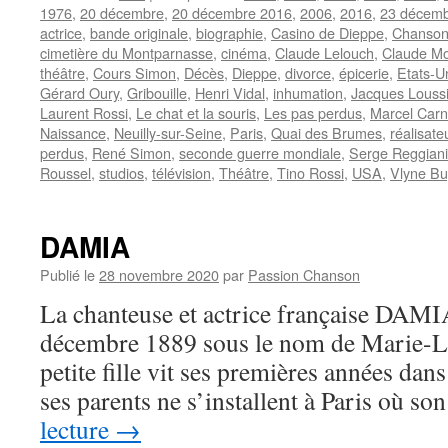
1976
,
20 décembre
,
20 décembre 2016
,
2006
,
2016
,
23 décem
actrice
,
bande originale
,
biographie
,
Casino de Dieppe
,
Chanson 
cimetière du Montparnasse
,
cinéma
,
Claude Lelouch
,
Claude M
théâtre
,
Cours Simon
,
Décès
,
Dieppe
,
divorce
,
épicerie
,
Etats-U
Gérard Oury
,
Gribouille
,
Henri Vidal
,
inhumation
,
Jacques Loussi
Laurent Rossi
,
Le chat et la souris
,
Les pas perdus
,
Marcel Car
Naissance
,
Neuilly-sur-Seine
,
Paris
,
Quai des Brumes
,
réalisate
perdus
,
René Simon
,
seconde guerre mondiale
,
Serge Reggiani
Roussel
,
studios
,
télévision
,
Théâtre
,
Tino Rossi
,
USA
,
Vlyne B
DAMIA
Publié le
28 novembre 2020
par
Passion Chanson
La chanteuse et actrice française DAMIA 
décembre 1889 sous le nom de Marie-L
petite fille vit ses premières années dan
ses parents ne s’installent à Paris où s
lecture
→