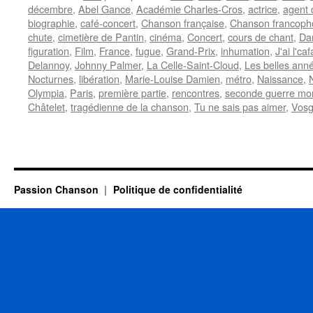
décembre
,
Abel Gance
,
Académie Charles-Cros
,
actrice
,
agent 
biographie
,
café-concert
,
Chanson française
,
Chanson francoph
chute
,
cimetière de Pantin
,
cinéma
,
Concert
,
cours de chant
,
Da
figuration
,
Film
,
France
,
fugue
,
Grand-Prix
,
inhumation
,
J'ai l'ca
Delannoy
,
Johnny Palmer
,
La Celle-Saint-Cloud
,
Les belles ann
Nocturnes
,
libération
,
Marie-Louise Damien
,
métro
,
Naissance
,
Olympia
,
Paris
,
première partie
,
rencontres
,
seconde guerre mo
Châtelet
,
tragédienne de la chanson
,
Tu ne sais pas aimer
,
Vos
Passion Chanson
Politique de confidentialité