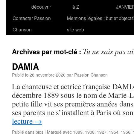
découvrir
à Z
JANVIE
Contacter Passion
Mentions légales : but et objecti
Chanson
site web
Tu ne sais pas a
Archives par mot-clé :
DAMIA
Publié le
28 novembre 2020
par
Passion Chanson
La chanteuse et actrice française DAMIA 
décembre 1889 sous le nom de Marie-L
petite fille vit ses premières années dan
ses parents ne s’installent à Paris où s
lecture
→
Publié dans
bios
|
Marqué avec
1889
,
1908
,
1927
,
1954
,
1956
,