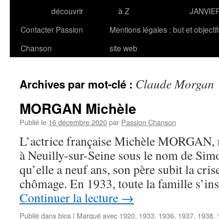
découvrir
à Z
JANVIE
Contacter Passion
Mentions légales : but et objecti
Chanson
site web
Claude Morgan
Archives par mot-clé :
MORGAN Michèle
Publié le
16 décembre 2020
par
Passion Chanson
L’actrice française Michèle MORGAN, na
à Neuilly-sur-Seine sous le nom de Sim
qu’elle a neuf ans, son père subit la crise
chômage. En 1933, toute la famille s’in
Continuer la lecture
→
Publié dans
bios
|
Marqué avec
1920
,
1933
,
1936
,
1937
,
1938
,