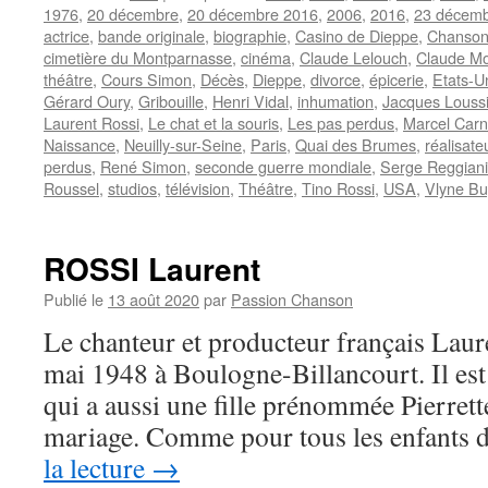
1976
,
20 décembre
,
20 décembre 2016
,
2006
,
2016
,
23 décem
actrice
,
bande originale
,
biographie
,
Casino de Dieppe
,
Chanson 
cimetière du Montparnasse
,
cinéma
,
Claude Lelouch
,
Claude M
théâtre
,
Cours Simon
,
Décès
,
Dieppe
,
divorce
,
épicerie
,
Etats-U
Gérard Oury
,
Gribouille
,
Henri Vidal
,
inhumation
,
Jacques Loussi
Laurent Rossi
,
Le chat et la souris
,
Les pas perdus
,
Marcel Car
Naissance
,
Neuilly-sur-Seine
,
Paris
,
Quai des Brumes
,
réalisate
perdus
,
René Simon
,
seconde guerre mondiale
,
Serge Reggiani
Roussel
,
studios
,
télévision
,
Théâtre
,
Tino Rossi
,
USA
,
Vlyne B
ROSSI Laurent
Publié le
13 août 2020
par
Passion Chanson
Le chanteur et producteur français Laur
mai 1948 à Boulogne-Billancourt. Il est 
qui a aussi une fille prénommée Pierrett
mariage. Comme pour tous les enfants 
la lecture
→