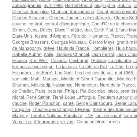
autobiographie
,
avril 1960
,
Bertolt Brecht
,
biographie
,
Bobino
,
c
Chanson française
,
Chanson francophone
,
Chant public devant 
Charles Aznavour
,
Charles Dumont
,
chimiothérapie
,
Claude Séri
couche
,
contrat
,
contrat discographique
,
Coq d'Or de la chanson
Simon
,
Cuba
,
Décès
,
Disco Théâtre
,
duo
,
Edith Piaf
,
Eliane Mar
Etats-Unis
,
festival d'Avignon
,
Fête de l'Humanité
,
France
,
Franc
Georges Brassens
,
Georges Moustaki
,
Gérard Meys
,
grand-mè
de Mahagonny
,
grève
,
Hauts de France
,
Homblières
,
Hula hoop
Isabelle Aubret
,
Italie
,
Jacques Chancel
,
Jean Ferrat
,
Jean-Claud
Rousse
,
Kurt Weill
,
L'acacia
,
L'écharpe
,
l'Ecluse
,
La colombe
,
L
kermesse écologique
,
La jalousie
,
La tête de l'art
,
Le Che
,
Le gr
Escudero
,
Léo Ferré
,
Léo Noël
,
Les flonflons du bal
,
mai 1968
,
son valet Matti
,
Mariage
,
Maritie et Gilbert Carpentier
,
Maurice 
Shuman
,
Mouloudji
,
Naissance
,
Nonancourt
,
Nord de la France
de Chaillot
,
Paris
,
petit rat
,
Philips
,
Pia Colombo
,
pièce
,
première
récital
,
René Simon
,
René-Louis Lafforgue
,
Requiem autour d'u
gauche
,
Roger Planchon
,
santé
,
Serge Gainsbourg
,
Serge Lam
française
,
Théâtre des Champs-Elysées
,
théâtre des trois baud
Marigny
,
Théâtre National Populaire
,
TNP
,
tour de chant
,
tourné
sur
Versailles
,
Villeurbanne
,
yé-yés
|
Commentaires fermés
COLOM
Pia