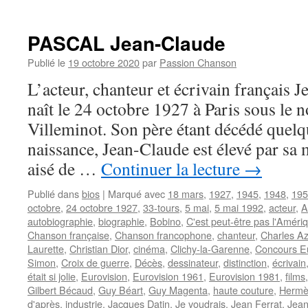
CASSEL
Jean-
Pierre
PASCAL Jean-Claude
Publié le
19 octobre 2020
par
Passion Chanson
L’acteur, chanteur et écrivain françai
naît le 24 octobre 1927 à Paris sous le
Villeminot. Son père étant décédé quelq
naissance, Jean-Claude est élevé par sa 
aisé de …
Continuer la lecture
→
Publié dans
bios
|
Marqué avec
18 mars
,
1927
,
1945
,
1948
,
195
octobre
,
24 octobre 1927
,
33-tours
,
5 mai
,
5 mai 1992
,
acteur
,
A
autobiographie
,
biographie
,
Bobino
,
C'est peut-être pas l'Améri
Chanson française
,
Chanson francophone
,
chanteur
,
Charles A
Laurette
,
Christian Dior
,
cinéma
,
Clichy-la-Garenne
,
Concours Eu
Simon
,
Croix de guerre
,
Décès
,
dessinateur
,
distinction
,
écrivain
était si jolie
,
Eurovision
,
Eurovision 1961
,
Eurovision 1981
,
films
Gilbert Bécaud
,
Guy Béart
,
Guy Magenta
,
haute couture
,
Hermè
d'après
,
industrie
,
Jacques Datin
,
Je voudrais
,
Jean Ferrat
,
Jean