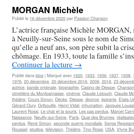
MORGAN Michèle
Publié le
16 décembre 2020
par
Passion Chanson
L’actrice française Michèle MORGAN, na
à Neuilly-sur-Seine sous le nom de Sim
qu’elle a neuf ans, son père subit la crise
chômage. En 1933, toute la famille s’in
Continuer la lecture
→
Publié dans
bios
|
Marqué avec
1920
,
1933
,
1936
,
1937
,
1938
,
1976
,
20 décembre
,
20 décembre 2016
,
2006
,
2016
,
23 décem
actrice
,
bande originale
,
biographie
,
Casino de Dieppe
,
Chanson 
cimetière du Montparnasse
,
cinéma
,
Claude Lelouch
,
Claude M
théâtre
,
Cours Simon
,
Décès
,
Dieppe
,
divorce
,
épicerie
,
Etats-U
Gérard Oury
,
Gribouille
,
Henri Vidal
,
inhumation
,
Jacques Loussi
Laurent Rossi
,
Le chat et la souris
,
Les pas perdus
,
Marcel Car
Naissance
,
Neuilly-sur-Seine
,
Paris
,
Quai des Brumes
,
réalisate
perdus
,
René Simon
,
seconde guerre mondiale
,
Serge Reggiani
Roussel
,
studios
,
télévision
,
Théâtre
,
Tino Rossi
,
USA
,
Vlyne B