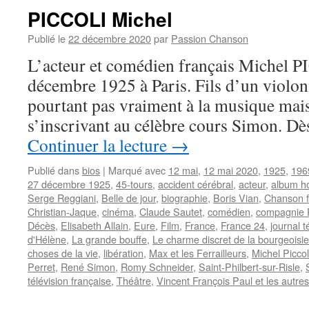
PICCOLI Michel
Publié le
22 décembre 2020
par
Passion Chanson
L’acteur et comédien français Michel P
décembre 1925 à Paris. Fils d’un violonis
pourtant pas vraiment à la musique mais
s’inscrivant au célèbre cours Simon. Dès
Continuer la lecture
→
Publié dans
bios
|
Marqué avec
12 mai
,
12 mai 2020
,
1925
,
196
27 décembre 1925
,
45-tours
,
accident cérébral
,
acteur
,
album 
Serge Reggiani
,
Belle de jour
,
biographie
,
Boris Vian
,
Chanson f
Christian-Jaque
,
cinéma
,
Claude Sautet
,
comédien
,
compagnie 
Décès
,
Elisabeth Allain
,
Eure
,
Film
,
France
,
France 24
,
journal t
d'Hélène
,
La grande bouffe
,
Le charme discret de la bourgeoisie
choses de la vie
,
libération
,
Max et les Ferrailleurs
,
Michel Piccol
Perret
,
René Simon
,
Romy Schneider
,
Saint-Philbert-sur-Risle
,
télévision française
,
Théâtre
,
Vincent François Paul et les autres