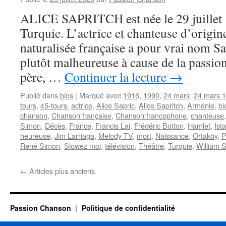
ALICE SAPRITCH est née le 29 juillet 
Turquie. L’actrice et chanteuse d’origi
naturalisée française a pour vrai nom Sa
plutôt malheureuse à cause de la passion
père, …
Continuer la lecture
→
Publié dans
bios
|
Marqué avec
1916
,
1990
,
24 mars
,
24 mars 
tours
,
45-tours
,
actrice
,
Alice Sapric
,
Alice Sapritch
,
Arménie
,
bi
chanson
,
Chanson française
,
Chanson francophone
,
chanteuse
Simon
,
Décès
,
France
,
Francis Lai
,
Frédéric Botton
,
Hamlet
,
Ist
heureuse
,
Jim Larriaga
,
Melody TV
,
mort
,
Naissance
,
Ortaköy
,
P
René Simon
,
Slowez moi
,
télévision
,
Théâtre
,
Turquie
,
William 
←
Articles plus anciens
Passion Chanson
Politique de confidentialité