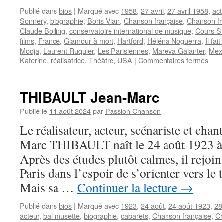
Publié dans
bios
|
Marqué avec
1958
,
27 avril
,
27 avril 1958
,
act
Sonnery
,
biographie
,
Boris Vian
,
Chanson française
,
Chanson f
Claude Bolling
,
conservatoire international de musique
,
Cours S
films
,
France
,
Glamour à mort
,
Hartford
,
Héléna Noguerra
,
Il fai
Modja
,
Laurent Ruquier
,
Les Parisiennes
,
Mareva Galanter
,
Mex
sur
Katerine
,
réalisatrice
,
Théâtre
,
USA
|
Commentaires fermés
DO
Ariel
THIBAULT Jean-Marc
Publié le
11 août 2024
par
Passion Chanson
Le réalisateur, acteur, scénariste et chan
Marc THIBAULT naît le 24 août 1923 à 
Après des études plutôt calmes, il rejoi
Paris dans l’espoir de s’orienter vers le 
Mais sa …
Continuer la lecture
→
Publié dans
bios
|
Marqué avec
1923
,
24 août
,
24 août 1923
,
28
acteur
,
bal musette
,
biographie
,
cabarets
,
Chanson française
,
C