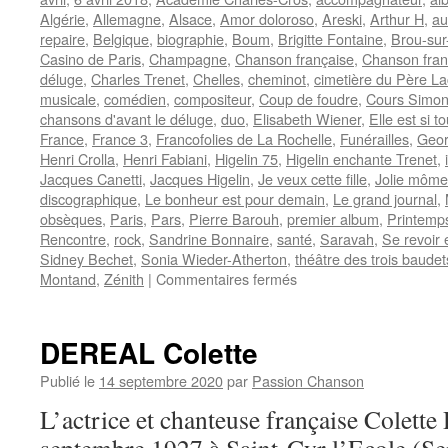
Algérie
,
Allemagne
,
Alsace
,
Amor doloroso
,
Areski
,
Arthur H
,
au
repaire
,
Belgique
,
biographie
,
Boum
,
Brigitte Fontaine
,
Brou-sur
Casino de Paris
,
Champagne
,
Chanson française
,
Chanson fra
déluge
,
Charles Trenet
,
Chelles
,
cheminot
,
cimetière du Père La
musicale
,
comédien
,
compositeur
,
Coup de foudre
,
Cours Simo
chansons d'avant le déluge
,
duo
,
Elisabeth Wiener
,
Elle est si 
France
,
France 3
,
Francofolies de La Rochelle
,
Funérailles
,
Geor
Henri Crolla
,
Henri Fabiani
,
Higelin 75
,
Higelin enchante Trenet
,
Jacques Canetti
,
Jacques Higelin
,
Je veux cette fille
,
Jolie môme
discographique
,
Le bonheur est pour demain
,
Le grand journal
,
obsèques
,
Paris
,
Pars
,
Pierre Barouh
,
premier album
,
Printemp
Rencontre
,
rock
,
Sandrine Bonnaire
,
santé
,
Saravah
,
Se revoir 
Sidney Bechet
,
Sonia Wieder-Atherton
,
théâtre des trois baudet
sur
Montand
,
Zénith
|
Commentaires fermés
HIGELIN
Jacques
DEREAL Colette
Publié le
14 septembre 2020
par
Passion Chanson
L’actrice et chanteuse française Colett