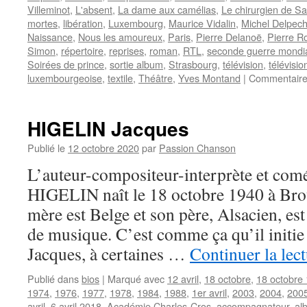
Villeminot
,
L'absent
,
La dame aux camélias
,
Le chirurgien de S
mortes
,
libération
,
Luxembourg
,
Maurice Vidalin
,
Michel Delpec
Naissance
,
Nous les amoureux
,
Paris
,
Pierre Delanoë
,
Pierre R
Simon
,
répertoire
,
reprises
,
roman
,
RTL
,
seconde guerre mondi
Soirées de prince
,
sortie album
,
Strasbourg
,
télévision
,
télévisio
luxembourgeoise
,
textile
,
Théâtre
,
Yves Montand
|
Commentaire
HIGELIN Jacques
Publié le
12 octobre 2020
par
Passion Chanson
L’auteur-compositeur-interprète et com
HIGELIN naît le 18 octobre 1940 à Bro
mère est Belge et son père, Alsacien, es
de musique. C’est comme ça qu’il initie s
Jacques, à certaines …
Continuer la lec
Publié dans
bios
|
Marqué avec
12 avril
,
18 octobre
,
18 octobre
1974
,
1976
,
1977
,
1978
,
1984
,
1988
,
1er avril
,
2003
,
2004
,
200
avril
,
6 avril 2018
,
Académie Charles-Cros
,
accompagnateur
,
al