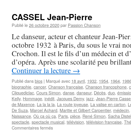
CASSEL Jean-Pierre
Publié le
26 octobre 2020
par
Passion Chanson
Le danseur, acteur et chanteur Jean-Pie
octobre 1932 à Paris, du sous le vrai n
Crochon. Il est le fils d’un médecin et 
d’opéra. Après une scolarité peu brillan
Continuer la lecture
→
Publié dans
bios
|
Marqué avec
18 avril
,
1932
,
1954
,
1964
,
198
biographie
,
cancer
,
Chanson française
,
Chanson francophone
,
c
Cliquediclac
,
Cours Simon
,
danse
,
danseur
,
Décès
,
duo
,
émissio
Kelly
,
Hommage
,
inédit
,
Jacques Demy
,
jazz
,
Jean-Pierre Casse
de Maxence
,
La la la la
,
La route joyeuse
,
La valise en carton
,
L
De Suza
,
Marcel Achard
,
Maritie et Gilbert Carpentier
,
médecin
Naissance
,
Où ça où ça
,
Paris
,
pièce
,
René Simon
,
Sacha Diste
spectacle
,
spectacle musical
,
télévision
,
télévision française
,
Thé
sur
Commentaires fermés