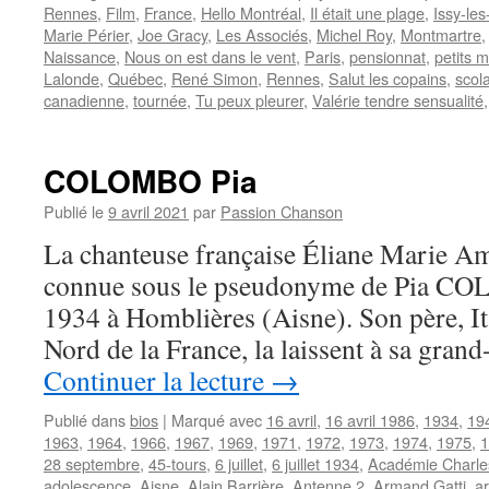
Rennes
,
Film
,
France
,
Hello Montréal
,
Il était une plage
,
Issy-le
Marie Périer
,
Joe Gracy
,
Les Associés
,
Michel Roy
,
Montmartre
Naissance
,
Nous on est dans le vent
,
Paris
,
pensionnat
,
petits m
Lalonde
,
Québec
,
René Simon
,
Rennes
,
Salut les copains
,
scola
canadienne
,
tournée
,
Tu peux pleurer
,
Valérie tendre sensualité
COLOMBO Pia
Publié le
9 avril 2021
par
Passion Chanson
La chanteuse française Éliane Marie 
connue sous le pseudonyme de Pia COLO
1934 à Homblières (Aisne). Son père, Ita
Nord de la France, la laissent à sa gra
Continuer la lecture
→
Publié dans
bios
|
Marqué avec
16 avril
,
16 avril 1986
,
1934
,
19
1963
,
1964
,
1966
,
1967
,
1969
,
1971
,
1972
,
1973
,
1974
,
1975
,
1
28 septembre
,
45-tours
,
6 juillet
,
6 juillet 1934
,
Académie Charle
adolescence
,
Aisne
,
Alain Barrière
,
Antenne 2
,
Armand Gatti
,
a