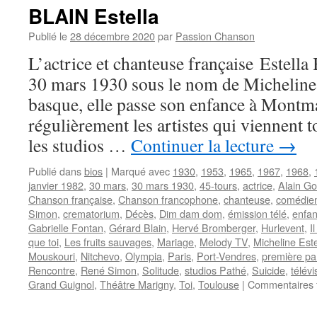
BLAIN Estella
Publié le
28 décembre 2020
par
Passion Chanson
L’actrice et chanteuse française Estella 
30 mars 1930 sous le nom de Micheline 
basque, elle passe son enfance à Montmar
régulièrement les artistes qui viennent 
les studios …
Continuer la lecture
→
Publié dans
bios
|
Marqué avec
1930
,
1953
,
1965
,
1967
,
1968
,
janvier 1982
,
30 mars
,
30 mars 1930
,
45-tours
,
actrice
,
Alain Go
Chanson française
,
Chanson francophone
,
chanteuse
,
comédie
Simon
,
crematorium
,
Décès
,
Dim dam dom
,
émission télé
,
enfa
Gabrielle Fontan
,
Gérard Blain
,
Hervé Bromberger
,
Hurlevent
,
I
que toi
,
Les fruits sauvages
,
Mariage
,
Melody TV
,
Micheline Este
Mouskouri
,
Nitchevo
,
Olympia
,
Paris
,
Port-Vendres
,
première par
Rencontre
,
René Simon
,
Solitude
,
studios Pathé
,
Suicide
,
télévi
Grand Guignol
,
Théâtre Marigny
,
Toi
,
Toulouse
|
Commentaires 