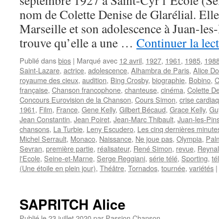
septembre 1927 à Saint-Cyr l’Ecole (Se
nom de Colette Denise de Glarélial. Elle
Marseille et son adolescence à Juan-les
trouve qu’elle a une …
Continuer la lec
Publié dans
bios
|
Marqué avec
12 avril
,
1927
,
1961
,
1985
,
198
Saint-Lazare
,
actrice
,
adolescence
,
Alhambra de Paris
,
Alice D
royaume des cieux
,
audition
,
Bing Crosby
,
biographie
,
Bobino
,
C
française
,
Chanson francophone
,
chanteuse
,
cinéma
,
Colette De
Concours Eurovision de la Chanson
,
Cours Simon
,
crise cardia
1961
,
Film
,
France
,
Gene Kelly
,
Gilbert Bécaud
,
Grace Kelly
,
Gu
Jean Constantin
,
Jean Poiret
,
Jean-Marc Thibault
,
Juan-les-Pin
chansons
,
La Turbie
,
Leny Escudero
,
Les cinq dernières minute
Michel Serrault
,
Monaco
,
Naissance
,
Ne joue pas
,
Olympia
,
Pal
Sevran
,
première partie
,
réalisateur
,
René Simon
,
revue
,
Reyna
l'Ecole
,
Seine-et-Marne
,
Serge Reggiani
,
série télé
,
Sporting
,
té
(Une étoile en plein jour)
,
Théâtre
,
Tornados
,
tournée
,
variétés
|
SAPRITCH Alice
Publié le
23 juillet 2020
par
Passion Chanson