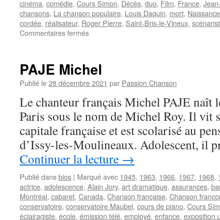
cinéma
,
comédie
,
Cours Simon
,
Décès
,
duo
,
Film
,
France
,
Jean
chansons
,
La chanson populaire
,
Louis Daquin
,
mort
,
Naissance
cordée
,
réalisateur
,
Roger Pierre
,
Saint-Bris-le-Vineux
,
scénaris
sur
Commentaires fermés
THIBAULT
Jean-
Marc
PAJE Michel
Publié le
28 décembre 2021
par
Passion Chanson
Le chanteur français Michel PAJE naît l
Paris sous le nom de Michel Roy. Il vit 
capitale française et est scolarisé au pe
d’Issy-les-Moulineaux. Adolescent, il 
Continuer la lecture
→
Publié dans
bios
|
Marqué avec
1945
,
1963
,
1966
,
1967
,
1968
,
actrice
,
adolescence
,
Alain Jory
,
art dramatique
,
assurances
,
ba
Montréal
,
cabaret
,
Canada
,
Chanson française
,
Chanson franc
conservatoire
,
conservatoire Maubel
,
cours de piano
,
Cours Si
éclairagiste
,
école
,
émission télé
,
employé
,
enfance
,
exposition 