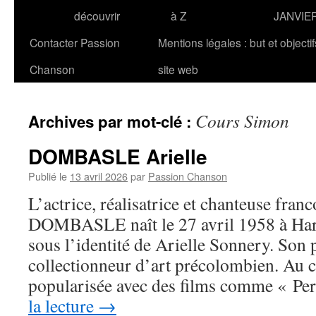
découvrir
à Z
JANVIE
Contacter Passion
Mentions légales : but et objecti
Chanson
site web
Cours Simon
Archives par mot-clé :
DOMBASLE Arielle
Publié le
13 avril 2026
par
Passion Chanson
L’actrice, réalisatrice et chanteuse fran
DOMBASLE naît le 27 avril 1958 à Har
sous l’identité de Arielle Sonnery. Son 
collectionneur d’art précolombien. Au ci
popularisée avec des films comme « Pe
la lecture
→