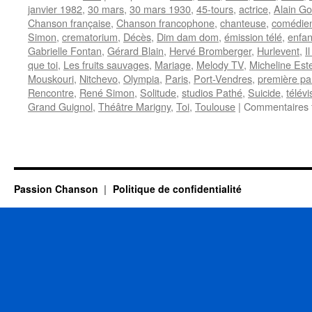
janvier 1982
,
30 mars
,
30 mars 1930
,
45-tours
,
actrice
,
Alain Go
Chanson française
,
Chanson francophone
,
chanteuse
,
comédie
Simon
,
crematorium
,
Décès
,
Dim dam dom
,
émission télé
,
enfa
Gabrielle Fontan
,
Gérard Blain
,
Hervé Bromberger
,
Hurlevent
,
I
que toi
,
Les fruits sauvages
,
Mariage
,
Melody TV
,
Micheline Este
Mouskouri
,
Nitchevo
,
Olympia
,
Paris
,
Port-Vendres
,
première par
Rencontre
,
René Simon
,
Solitude
,
studios Pathé
,
Suicide
,
télévi
Grand Guignol
,
Théâtre Marigny
,
Toi
,
Toulouse
|
Commentaires 
Passion Chanson
Politique de confidentialité