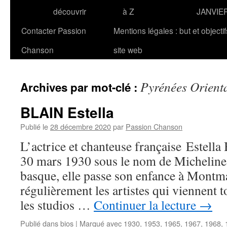
découvrir
à Z
JANVIE
Contacter Passion
Mentions légales : but et objecti
Chanson
site web
Pyrénées Orient
Archives par mot-clé :
BLAIN Estella
Publié le
28 décembre 2020
par
Passion Chanson
L’actrice et chanteuse française Estella 
30 mars 1930 sous le nom de Micheline 
basque, elle passe son enfance à Montmar
régulièrement les artistes qui viennent 
les studios …
Continuer la lecture
→
Publié dans
bios
|
Marqué avec
1930
,
1953
,
1965
,
1967
,
1968
,