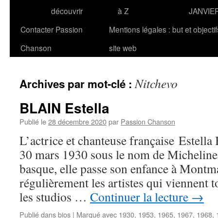
découvrir
à Z
JANVIE
Contacter Passion
Mentions légales : but et objecti
Chanson
site web
Nitchevo
Archives par mot-clé :
BLAIN Estella
Publié le
28 décembre 2020
par
Passion Chanson
L’actrice et chanteuse française Estella 
30 mars 1930 sous le nom de Micheline 
basque, elle passe son enfance à Montmar
régulièrement les artistes qui viennent 
les studios …
Continuer la lecture
→
Publié dans
bios
|
Marqué avec
1930
,
1953
,
1965
,
1967
,
1968
,