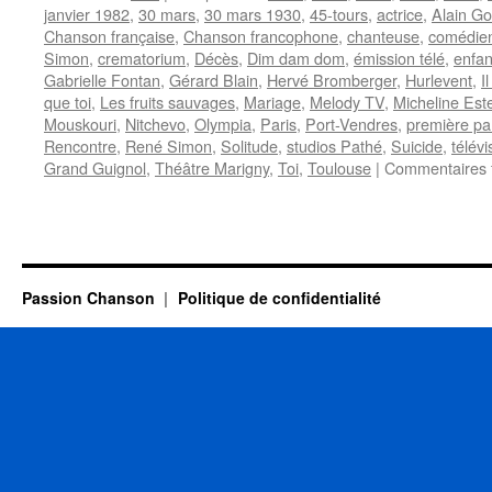
janvier 1982
,
30 mars
,
30 mars 1930
,
45-tours
,
actrice
,
Alain Go
Chanson française
,
Chanson francophone
,
chanteuse
,
comédie
Simon
,
crematorium
,
Décès
,
Dim dam dom
,
émission télé
,
enfa
Gabrielle Fontan
,
Gérard Blain
,
Hervé Bromberger
,
Hurlevent
,
I
que toi
,
Les fruits sauvages
,
Mariage
,
Melody TV
,
Micheline Este
Mouskouri
,
Nitchevo
,
Olympia
,
Paris
,
Port-Vendres
,
première par
Rencontre
,
René Simon
,
Solitude
,
studios Pathé
,
Suicide
,
télévi
Grand Guignol
,
Théâtre Marigny
,
Toi
,
Toulouse
|
Commentaires 
Passion Chanson
Politique de confidentialité