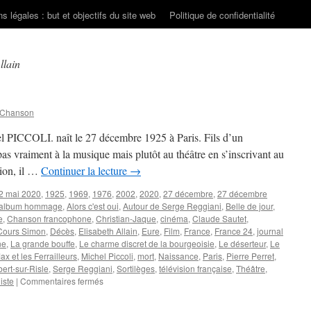
s légales : but et objectifs du site web
Politique de confidentialité
llain
 Chanson
el PICCOLI. naît le 27 décembre 1925 à Paris. Fils d’un
 pas vraiment à la musique mais plutôt au théâtre en s’inscrivant au
tion, il …
Continuer la lecture
→
2 mai 2020
,
1925
,
1969
,
1976
,
2002
,
2020
,
27 décembre
,
27 décembre
album hommage
,
Alors c'est oui
,
Autour de Serge Reggiani
,
Belle de jour
,
e
,
Chanson francophone
,
Christian-Jaque
,
cinéma
,
Claude Sautet
,
Cours Simon
,
Décès
,
Elisabeth Allain
,
Eure
,
Film
,
France
,
France 24
,
journal
ne
,
La grande bouffe
,
Le charme discret de la bourgeoisie
,
Le déserteur
,
Le
ax et les Ferrailleurs
,
Michel Piccoli
,
mort
,
Naissance
,
Paris
,
Pierre Perret
,
bert-sur-Risle
,
Serge Reggiani
,
Sortilèges
,
télévision française
,
Théâtre
,
sur
iste
|
Commentaires fermés
PICCOLI
Michel