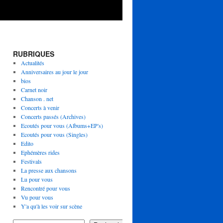
RUBRIQUES
Actualités
Anniversaires au jour le jour
bios
Carnet noir
Chanson . net
Concerts à venir
Concerts passés (Archives)
Ecoutés pour vous (Albums+EP's)
Ecoutés pour vous (Singles)
Edito
Ephémères rides
Festivals
La presse aux chansons
Lu pour vous
Rencontré pour vous
Vu pour vous
Y'a qu'à les voir sur scène