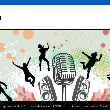
n
graphies de A à Z
.Les Actus de JANVIER
.Qui est « derrière » Passi