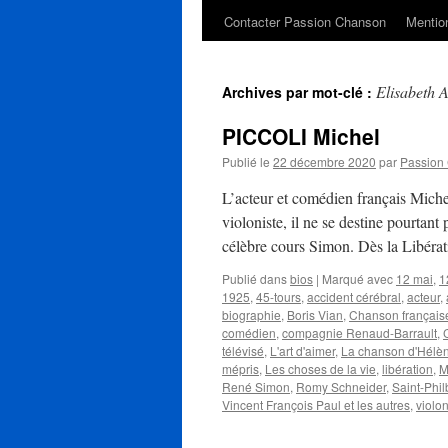
Contacter Passion Chanson
Mention
Elisabeth A
Archives par mot-clé :
PICCOLI Michel
Publié le
22 décembre 2020
par
Passion
L’acteur et comédien français Mich
violoniste, il ne se destine pourtant
célèbre cours Simon. Dès la Libéra
Publié dans
bios
|
Marqué avec
12 mai
,
1
1925
,
45-tours
,
accident cérébral
,
acteur
,
biographie
,
Boris Vian
,
Chanson français
comédien
,
compagnie Renaud-Barrault
,
télévisé
,
L'art d'aimer
,
La chanson d'Hélè
mépris
,
Les choses de la vie
,
libération
,
M
René Simon
,
Romy Schneider
,
Saint-Phil
Vincent François Paul et les autres
,
violon