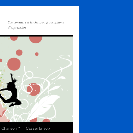
Site consacré à la chanson francophone
d’expression
on Chanson ?
Casser la voix