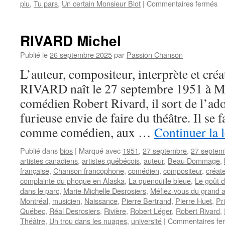
su
plu
,
Tu pars
,
Un certain Monsieur Blot
|
Commentaires fermés
P
Da
RIVARD Michel
Publié le
26 septembre 2025
par
Passion Chanson
L’auteur, compositeur, interprète et cré
RIVARD naît le 27 septembre 1951 à Mo
comédien Robert Rivard, il sort de l’ad
furieuse envie de faire du théâtre. Il se f
comme comédien, aux …
Continuer la 
Publié dans
bios
|
Marqué avec
1951
,
27 septembre
,
27 septem
artistes canadiens
,
artistes québécois
,
auteur
,
Beau Dommage
,
française
,
Chanson francophone
,
comédien
,
compositeur
,
créat
complainte du phoque en Alaska
,
La quenouille bleue
,
Le goût d
dans le parc
,
Marie-Michelle Desrosiers
,
Méfiez-vous du grand 
Montréal
,
musicien
,
Naissance
,
Pierre Bertrand
,
Pierre Huet
,
Pr
Québec
,
Réal Desrosiers
,
Rivière
,
Robert Léger
,
Robert Rivard
,
Théâtre
,
Un trou dans les nuages
,
université
|
Commentaires fe