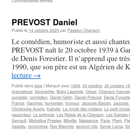
sur
Commentaires fermés
LUCHINI
Fabrice
PREVOST Daniel
Publié le
14 octobre 2025
par
Passion Chanson
Le comédien, humoriste et aussi chanteu
PREVOST naît le 20 octobre 1939 à Gar
de Denis Forestier. Il n’apprend que très
1990, que son père est un Algérien de
lecture
→
Publié dans
bios
|
Marqué avec
1939
,
20 octobre
,
20 octobre 1
dramatique
,
biographie
,
Boby Lapointe
,
César
,
Chanson françai
comédie
,
comédien
,
Daniel Gélin
,
Daniel Prévost
,
Denis Forestie
France
,
Garches
,
humoriste
,
humour
,
Jacques Balutin
,
Jacques 
Christophe Averty
,
Kabylie
,
La ronde des métiers
,
Le petit cons
rapporteur
,
Le schtrock
,
Les Relais de la Chanson
,
Les Saintes 
Serrault
,
Micheline Presles
,
Mireille
,
Naissance
,
Paris
,
Piem
,
Pi
Vassiliu
,
rencontres
,
Rue Blanche
,
second rôle
,
Serge Lama
,
St