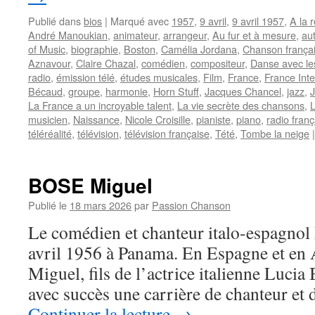
Publié dans
bios
|
Marqué avec
1957
,
9 avril
,
9 avril 1957
,
A la 
André Manoukian
,
animateur
,
arrangeur
,
Au fur et à mesure
,
au
of Music
,
biographie
,
Boston
,
Camélia Jordana
,
Chanson frança
Aznavour
,
Claire Chazal
,
comédien
,
compositeur
,
Danse avec le
radio
,
émission télé
,
études musicales
,
Film
,
France
,
France Inte
Bécaud
,
groupe
,
harmonie
,
Horn Stuff
,
Jacques Chancel
,
jazz
,
J
La France a un incroyable talent
,
La vie secrète des chansons
,
L
musicien
,
Naissance
,
Nicole Croisille
,
pianiste
,
piano
,
radio franç
téléréalité
,
télévision
,
télévision française
,
Tété
,
Tombe la neige
|
BOSE Miguel
Publié le
18 mars 2026
par
Passion Chanson
Le comédien et chanteur italo-espagnol
avril 1956 à Panama. En Espagne et en 
Miguel, fils de l’actrice italienne Lucia
avec succès une carrière de chanteur et 
Continuer la lecture
→