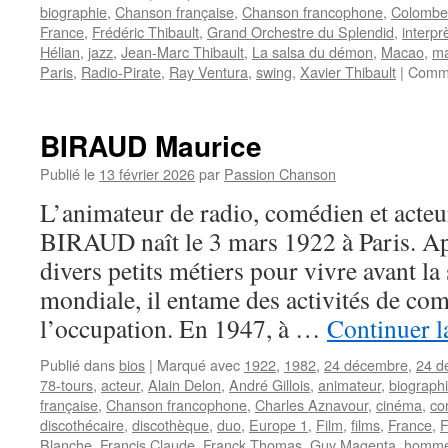
biographie
,
Chanson française
,
Chanson francophone
,
Colombe
France
,
Frédéric Thibault
,
Grand Orchestre du Splendid
,
interpr
Hélian
,
jazz
,
Jean-Marc Thibault
,
La salsa du démon
,
Macao
,
ma
Paris
,
Radio-Pirate
,
Ray Ventura
,
swing
,
Xavier Thibault
|
Comme
BIRAUD Maurice
Publié le
13 février 2026
par
Passion Chanson
L’animateur de radio, comédien et acteu
BIRAUD naît le 3 mars 1922 à Paris. Apr
divers petits métiers pour vivre avant l
mondiale, il entame des activités de co
l’occupation. En 1947, à …
Continuer l
Publié dans
bios
|
Marqué avec
1922
,
1982
,
24 décembre
,
24 d
78-tours
,
acteur
,
Alain Delon
,
André Gillois
,
animateur
,
biograph
française
,
Chanson francophone
,
Charles Aznavour
,
cinéma
,
co
discothécaire
,
discothèque
,
duo
,
Europe 1
,
Film
,
films
,
France
,
F
Blanche
,
Francis Claude
,
Franck Thomas
,
Guy Magenta
,
homme