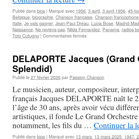
Publié dans
bios
|
Marqué avec
1956
,
3 avril
,
3 avril 1956
,
45-to
Belgique
,
biographie
,
Chanson française
,
Chanson francophone
Italie
,
Je vais gagner
,
Jean-Paul Dréau
,
Lucia Bose
,
Madrid Mad
Naissance
,
Ne reviens pas
,
Nilda Fernandez
,
Panama
,
radios b
sur
Toto Cutugno
|
Commentaires fermés
BOSE
Miguel
DELAPORTE Jacques (Grand O
Splendid)
Publié le
27 février 2026
par
Passion Chanson
Le musicien, auteur, compositeur, inter
français Jacques DELAPORTE naît le 22
l’âge de 30 ans, après avoir vécu différe
artistiques, il fonde Le Grand Orchestre
notamment, les fils du …
Continuer la l
Publié dans
bios
|
Marqué avec
13 mars
,
13 mars 2025
,
1947
,
2