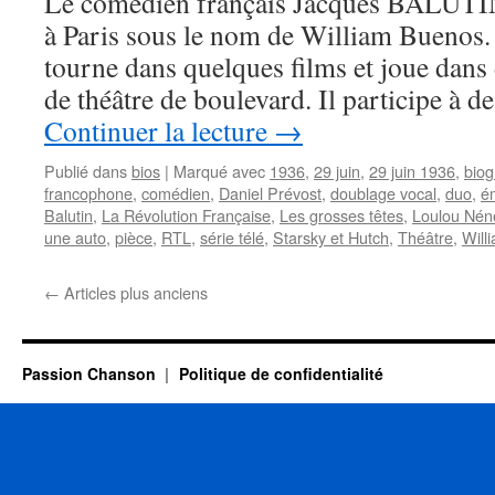
Le comédien français Jacques BALUTIN 
à Paris sous le nom de William Buenos. 
tourne dans quelques films et joue dan
de théâtre de boulevard. Il participe à 
Continuer la lecture
→
Publié dans
bios
|
Marqué avec
1936
,
29 juin
,
29 juin 1936
,
biog
francophone
,
comédien
,
Daniel Prévost
,
doublage vocal
,
duo
,
é
Balutin
,
La Révolution Française
,
Les grosses têtes
,
Loulou Nén
une auto
,
pièce
,
RTL
,
série télé
,
Starsky et Hutch
,
Théâtre
,
Will
←
Articles plus anciens
Passion Chanson
Politique de confidentialité