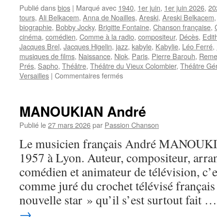
Publié dans
bios
|
Marqué avec
1940
,
1er juin
,
1er juin 2026
,
20
tours
,
Ali Belkacem
,
Anna de Noailles
,
Areski
,
Areski Belkacem
biographie
,
Bobby Jocky
,
Brigitte Fontaine
,
Chanson française
,
cinéma
,
comédien
,
Comme à la radio
,
compositeur
,
Décès
,
Edit
Jacques Brel
,
Jacques Higelin
,
jazz
,
kabyle
,
Kabylie
,
Léo Ferré
,
musiques de films
,
Naissance
,
Niok
,
Paris
,
Pierre Barouh
,
Reme
Prés
,
Sapho
,
Théâtre
,
Théâtre du Vieux Colombier
,
Théâtre Gér
sur
Versailles
|
Commentaires fermés
ARESKI
(BELKACEM)
MANOUKIAN André
Publié le
27 mars 2026
par
Passion Chanson
Le musicien français André MANOUKIAN
1957 à Lyon. Auteur, compositeur, arran
comédien et animateur de télévision, c’
comme juré du crochet télévisé français
nouvelle star » qu’il s’est surtout fait 
→