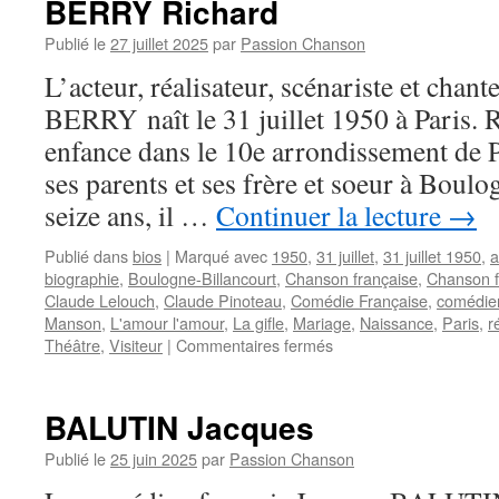
BERRY Richard
Publié le
27 juillet 2025
par
Passion Chanson
L’acteur, réalisateur, scénariste et chan
BERRY naît le 31 juillet 1950 à Paris. 
enfance dans le 10e arrondissement de Par
ses parents et ses frère et soeur à Boul
seize ans, il …
Continuer la lecture
→
Publié dans
bios
|
Marqué avec
1950
,
31 juillet
,
31 juillet 1950
,
a
biographie
,
Boulogne-Billancourt
,
Chanson française
,
Chanson 
Claude Lelouch
,
Claude Pinoteau
,
Comédie Française
,
comédie
Manson
,
L'amour l'amour
,
La gifle
,
Mariage
,
Naissance
,
Paris
,
r
sur
Théâtre
,
Visiteur
|
Commentaires fermés
BERRY
Richard
BALUTIN Jacques
Publié le
25 juin 2025
par
Passion Chanson