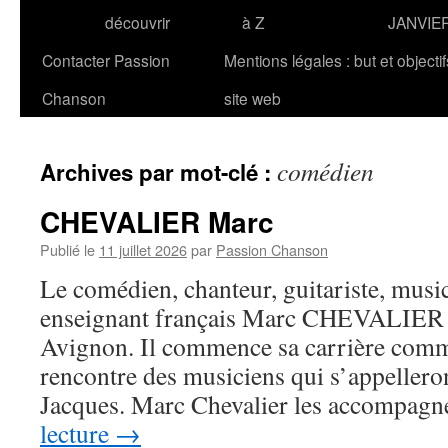
découvrir
à Z
JANVIE
Contacter Passion
Mentions légales : but et objecti
Chanson
site web
comédien
Archives par mot-clé :
CHEVALIER Marc
Publié le
11 juillet 2026
par
Passion Chanson
Le comédien, chanteur, guitariste, musi
enseignant français Marc CHEVALIER n
Avignon. Il commence sa carrière comm
rencontre des musiciens qui s’appelleron
Jacques. Marc Chevalier les accompag
lecture
→