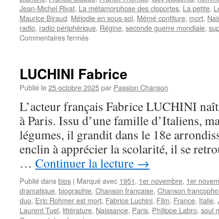
Jean-Michel Rivat
,
La métamorphose des cloportes
,
La petite
,
L
Maurice Biraud
,
Mélodie en sous-sol
,
Mémé confiture
,
mort
,
Nai
radio
,
radio périphérique
,
Régine
,
seconde guerre mondiale
,
sup
sur
Commentaires fermés
BIRAUD
Maurice
LUCHINI Fabrice
Publié le
25 octobre 2025
par
Passion Chanson
L’acteur français Fabrice LUCHINI naî
à Paris. Issu d’une famille d’Italiens, m
légumes, il grandit dans le 18e arrondis
enclin à apprécier la scolarité, il se retr
…
Continuer la lecture
→
Publié dans
bios
|
Marqué avec
1951
,
1er novembre
,
1er novem
dramatique
,
biographie
,
Chanson française
,
Chanson francoph
duo
,
Eric Rohmer est mort
,
Fabrice Luchini
,
Film
,
France
,
Italie
,
Laurent Tuel
,
littérature
,
Naissance
,
Paris
,
Philippe Labro
,
soul 