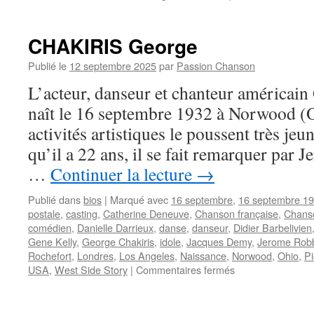
CHAKIRIS George
Publié le
12 septembre 2025
par
Passion Chanson
L’acteur, danseur et chanteur américa
naît le 16 septembre 1932 à Norwood (O
activités artistiques le poussent très jeu
qu’il a 22 ans, il se fait remarquer par 
…
Continuer la lecture
→
Publié dans
bios
|
Marqué avec
16 septembre
,
16 septembre 1
postale
,
casting
,
Catherine Deneuve
,
Chanson française
,
Chans
comédien
,
Danielle Darrieux
,
danse
,
danseur
,
Didier Barbelivien
Gene Kelly
,
George Chakiris
,
idole
,
Jacques Demy
,
Jerome Rob
Rochefort
,
Londres
,
Los Angeles
,
Naissance
,
Norwood
,
Ohio
,
Pi
sur
USA
,
West Side Story
|
Commentaires fermés
CHAKIRIS
George