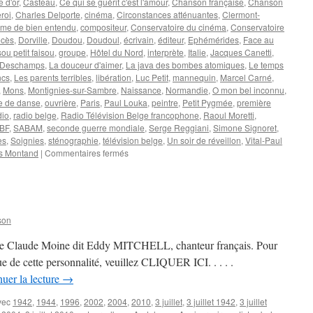
 d'or
,
Casteau
,
Ce qui se guérit c'est l'amour
,
Chanson française
,
Chanson
roi
,
Charles Delporte
,
cinéma
,
Circonstances atténuantes
,
Clermont-
e de bien entendu
,
compositeur
,
Conservatoire du cinéma
,
Conservatoire
cès
,
Dorville
,
Doudou
,
Doudoul
,
écrivain
,
éditeur
,
Ephémérides
,
Face au
ou petit faisou
,
groupe
,
Hôtel du Nord
,
interprète
,
Italie
,
Jacques Canetti
,
e Deschamps
,
La douceur d'aimer
,
La java des bombes atomiques
,
Le temps
ncs
,
Les parents terribles
,
libération
,
Luc Petit
,
mannequin
,
Marcel Carné
,
,
Mons
,
Montignies-sur-Sambre
,
Naissance
,
Normandie
,
O mon bel inconnu
,
e de danse
,
ouvrière
,
Paris
,
Paul Louka
,
peintre
,
Petit Pygmée
,
première
dio
,
radio belge
,
Radio Télévision Belge francophone
,
Raoul Moretti
,
BF
,
SABAM
,
seconde guerre mondiale
,
Serge Reggiani
,
Simone Signoret
,
es
,
Soignies
,
sténographie
,
télévision belge
,
Un soir de réveillon
,
Vital-Paul
sur
s Montand
|
Commentaires fermés
23
JUILLET
son
s, de Claude Moine dit Eddy MITCHELL, chanteur français. Pour
ique de cette personnalité, veuillez CLIQUER ICI. . . . .
uer la lecture
→
vec
1942
,
1944
,
1996
,
2002
,
2004
,
2010
,
3 juillet
,
3 juillet 1942
,
3 juillet