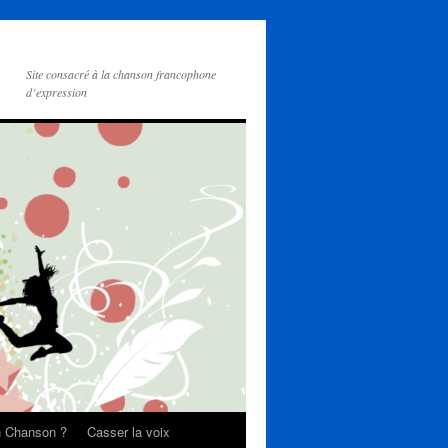
Site consacré à la chanson francophone
d’expression
on Chanson ?
Casser la voix