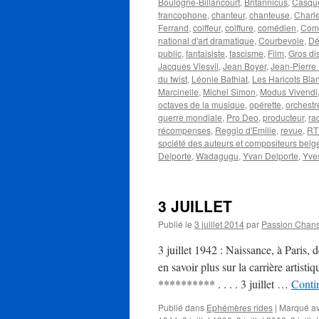
Boulogne-Billancourt
,
Britannicus
,
Casque
francophone
,
chanteur
,
chanteuse
,
Charle
Ferrand
,
coiffeur
,
coiffure
,
comédien
,
Comm
national d'art dramatique
,
Courbevoie
,
Dé
public
,
fantaisiste
,
fascisme
,
Film
,
Gros dis
Jacques Viesvil
,
Jean Boyer
,
Jean-Pierr
du twist
,
Léonie Bathiat
,
Les Haricots Bla
Marcinelle
,
Michel Simon
,
Modus Vivendi
octaves de la musique
,
opérette
,
orchestr
guerre mondiale
,
Pro Deo
,
producteur
,
ra
récompenses
,
Reggio d'Emilie
,
revue
,
RT
société des auteurs et compositeurs belg
Delporte
,
Wadagugu
,
Yvan Delporte
,
Yve
3 JUILLET
Publié le
3 juillet 2014
par
Passion Chan
3 juillet 1942 : Naissance, à Pari
en savoir plus sur la carrière artist
********** . . . . 3 juillet …
Contin
Publié dans
Ephémères rides
|
Marqué a