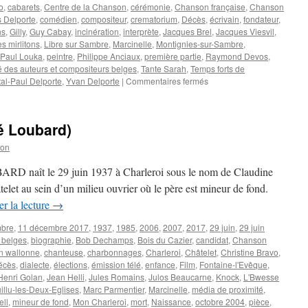
o
,
cabarets
,
Centre de la Chanson
,
cérémonie
,
Chanson française
,
Chanson
 Delporte
,
comédien
,
compositeur
,
crematorium
,
Décès
,
écrivain
,
fondateur
,
ns
,
Gilly
,
Guy Cabay
,
incinération
,
interprète
,
Jacques Brel
,
Jacques Viesvil
,
s mirlitons
,
Libre sur Sambre
,
Marcinelle
,
Montignies-sur-Sambre
,
Paul Louka
,
peintre
,
Philippe Anciaux
,
première partie
,
Raymond Devos
,
é des auteurs et compositeurs belges
,
Tante Sarah
,
Temps forts de
sur
tal-Paul Delporte
,
Yvan Delporte
|
Commentaires fermés
LOUKA
Paul
 Loubard)
son
D naît le 29 juin 1937 à Charleroi sous le nom de Claudine
elet au sein d’un milieu ouvrier où le père est mineur de fond.
r la lecture
→
mbre
,
11 décembre 2017
,
1937
,
1985
,
2006
,
2007
,
2017
,
29 juin
,
29 juin
s belges
,
biographie
,
Bob Dechamps
,
Bois du Cazier
,
candidat
,
Chanson
n wallonne
,
chanteuse
,
charbonnages
,
Charleroi
,
Châtelet
,
Christine Bravo
,
écès
,
dialecte
,
élections
,
émission télé
,
enfance
,
Film
,
Fontaine-l'Evêque
,
Henri Golan
,
Jean Helli
,
Jules Romains
,
Julos Beaucarne
,
Knock
,
L'Bwesse
illu-les-Deux-Eglises
,
Marc Parmentier
,
Marcinelle
,
média de proximité
,
ll
,
mineur de fond
,
Mon Charleroi
,
mort
,
Naissance
,
octobre 2004
,
pièce
,