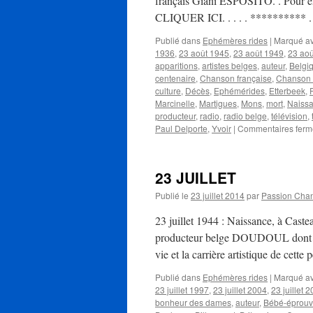
français Giani ESPOSITO. . Pour en sa
CLIQUER ICI. . . . . ********** 
Publié dans
Ephémères rides
|
Marqué a
1936
,
23 août 1945
,
23 août 1949
,
23 aoû
apparitions
,
artistes belges
,
auteur
,
Belgi
centenaire
,
Chanson française
,
Chanson 
culture
,
Décès
,
Ephémérides
,
Etterbeek
,
Marcinelle
,
Martigues
,
Mons
,
mort
,
Naiss
producteur
,
radio
,
radio belge
,
télévision
,
Paul Delporte
,
Yvoir
|
Commentaires ferm
23 JUILLET
Publié le
23 juillet 2014
par
Passion Cha
23 juillet 1944 : Naissance, à Castea
producteur belge DOUDOUL dont le 
vie et la carrière artistique de cette
Publié dans
Ephémères rides
|
Marqué a
23 juillet 1997
,
23 juillet 2004
,
23 juillet 
bonheur des dames
,
auteur
,
Bébé-éprouv