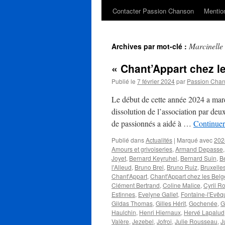
Contacter Passion Chanson
Mention
Marcinelle
Archives par mot-clé :
« Chant’Appart chez les
Publié le
7 février 2024
par
Passion Cha
Le début de cette année 2024 a marq
dissolution de l’association par deu
de passionnés a aidé à …
Continuer
Publié dans
Actualités
|
Marqué avec
202
Amours et grivoiseries
,
Armand Depasse
Joyet
,
Bernard Keyruhel
,
Bernard Suin
,
B
l'Alleud
,
Bruno Brel
,
Bruno Ruiz
,
Bruxelle
Chant'Appart
,
Chant'Appart chez les Belg
Clément Bertrand
,
Coline Malice
,
Cyril R
Estinnes
,
Evelyne Gallet
,
Fontaine-l'Evêq
Gildas Thomas
,
Gilles Hérit
,
Gochenée
,
G
Haulchin
,
Henri Hiernaux
,
Hervé Lapalud
Valère
,
Jezebel
,
Jofroi
,
Julie Rousseau
,
J