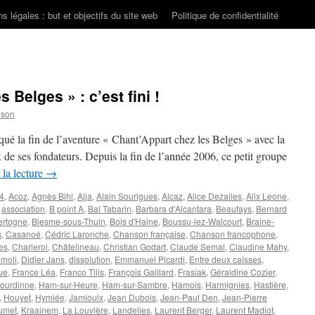
s légales : but et objectifs du site web
Politique de confidentialité
 Belges » : c’est fini !
nson
ué la fin de l’aventure « Chant’Appart chez les Belges » avec la
x de ses fondateurs. Depuis la fin de l’année 2006, ce petit groupe
 la lecture
→
4
,
Acoz
,
Agnès Bihl
,
Ajja
,
Alain Sourigues
,
Alcaz
,
Alice Dezailes
,
Alix Leone
,
,
association
,
B point A
,
Bal Tabarin
,
Barbara d'Alcantara
,
Beaufays
,
Bernard
ertogne
,
Biesme-sous-Thuin
,
Bois d'Haine
,
Boussu-lez-Walcourt
,
Braine-
s
,
Casanoé
,
Cédric Laronche
,
Chanson française
,
Chanson francophone
,
es
,
Charleroi
,
Châtelineau
,
Christian Godart
,
Claude Semal
,
Claudine Mahy
,
omoli
,
Didier Jans
,
dissolution
,
Emmanuel Picardi
,
Entre deux caisses
,
ue
,
France Léa
,
Franco Tills
,
François Gaillard
,
Frasiak
,
Géraldine Cozier
,
ourdinne
,
Ham-sur-Heure
,
Ham-sur-Sambre
,
Hamois
,
Harmignies
,
Hastière
,
,
Houyet
,
Hymiée
,
Jamioulx
,
Jean Dubois
,
Jean-Paul Den
,
Jean-Pierre
umet
,
Kraainem
,
La Louvière
,
Landelies
,
Laurent Berger
,
Laurent Madiot
,