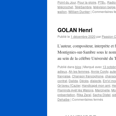
Point du Jour
,
Pour la gloire
,
PTB+
,
Radio
télécrochet
,
TéléSambre
,
télévision belge
wallon
,
William Dunker
|
Commentaires f
GOLAN Henri
Publié le
1 décembre 2020
par
Passion 
L’auteur, compositeur, interprète e
Montignies-sur-Sambre sous le nom d
au sein de la célèbre Université du 
Publié dans
bios
|
Marqué avec
13 octob
adieux
,
Ah les femmes
,
Annie Cordy
,
aute
française
,
Chanson francophone
,
chanso
contrat
,
Dalida
,
Décès
,
dialecte
,
Em'vî mo
Gn'aveu l'Cazier
,
Handicapé mon ami
,
He
Flaminds èyèt lès Walons
,
Marcinelle
,
Mo
présentation
,
Rika Zaraï
,
Sacha Distel
,
si
sur
Dehaibe
|
Commentaires fermés
GOLAN
Henri