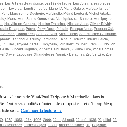
es
,
Les Artistes d'eau douce
,
Les Fils de l'autre
,
Les trois chaises bleues
,
ouphi
,
Loverval
,
Lundi 7 heures
,
Mahel'M
,
Manu Galure
,
Marbaix-la-Tour
,
-Pont
,
Marchienne-Docherie
,
Marcinelle
,
Mémé Loubard
,
Michel Arbatz
,
aloy
,
Mons
,
Mont-Sainte-Geneviève
,
Montignies-sur-Sambre
,
Montigny-le-
te
,
Neuville-en-Condroz
,
Nicolas Fraissinet
,
Nicolas Jules
,
Olivier Trévidy
,
scale Delagnes
,
Pécrot
,
Perry Rose
,
Piétrain
,
Presque Nous
,
Presque Oui
,
d Bourbon
,
Ronquières
,
Saint-Servais
,
Samir Barris
,
Sart-Messire-Guillaume
,
éphanie Blanchoud
,
Strivay
,
Tarcienne
,
Thibaud Defever
,
Thierry Garcia
,
,
Thuillies
,
Thy-le-Château
,
Tonycello
,
Tout doux Philibert
,
Tram 33
,
Trio Job
,
Pestel
,
Vincent Baguian
,
Vincent Delbushaye
,
Viviane Pyre
,
Vocal Cordes
,
ker
,
Xavier Lacouture
,
Xhandelesse
,
Yannick Delaunay
,
Zedrus
,
Ziré
,
Zoé
|
nson
sous le nom de Vital-Paul Delporte à Marcinelle, dans la
36. Outre ses qualités d’auteur, de compositeur et d’interprète qui
artiste se …
Continuer la lecture
→
59
,
1962
,
1963
,
1964
,
1996
,
2009
,
2011
,
23 août
,
23 août 1936
,
23 juillet
,
23
rt Delchambre
,
artistes belges
,
auteur
,
bande dessinée
,
BD
,
Belgique
,