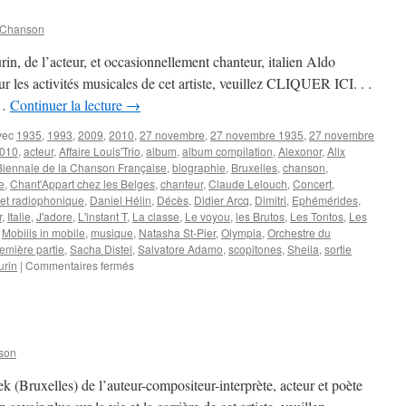
 Chanson
n, de l’acteur, et occasionnellement chanteur, italien Aldo
es activités musicales de cet artiste, veuillez CLIQUER ICI. . .
 …
Continuer la lecture
→
vec
1935
,
1993
,
2009
,
2010
,
27 novembre
,
27 novembre 1935
,
27 novembre
2010
,
acteur
,
Affaire Louis'Trio
,
album
,
album compilation
,
Alexonor
,
Alix
Biennale de la Chanson Française
,
biographie
,
Bruxelles
,
chanson
,
e
,
Chant'Appart chez les Belges
,
chanteur
,
Claude Lelouch
,
Concert
,
et radiophonique
,
Daniel Hélin
,
Décès
,
Didier Arcq
,
Dimitri
,
Ephémérides
,
r
,
Italie
,
J'adore
,
L'instant T
,
La classe
,
Le voyou
,
les Brutos
,
Les Tontos
,
Les
,
Mobilis in mobile
,
musique
,
Natasha St-Pier
,
Olympia
,
Orchestre du
emière partie
,
Sacha Distel
,
Salvatore Adamo
,
scopitones
,
Sheila
,
sortie
sur
urin
|
Commentaires fermés
27
NOVEMBRE
son
k (Bruxelles) de l’auteur-compositeur-interprète, acteur et poète