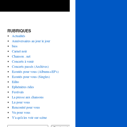
RUBRIQUES
Actualités
Anniversaires au jour le jour
bios
Carnet noir
Chanson . net
Concerts à venir
Concerts passés (Archives)
Ecoutés pour vous (Albums+EP's)
Ecoutés pour vous (Singles)
Edito
Ephémères rides
Festivals
La presse aux chansons
Lu pour vous
Rencontré pour vous
Vu pour vous
Y'a qu'à les voir sur scène