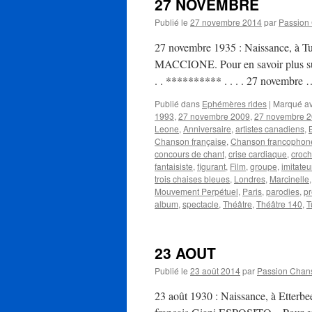
27 NOVEMBRE
Publié le
27 novembre 2014
par
Passion
27 novembre 1935 : Naissance, à Turi
MACCIONE. Pour en savoir plus sur l
. . ********** . . . . 27 novembre
Publié dans
Ephémères rides
|
Marqué a
1993
,
27 novembre 2009
,
27 novembre 
Leone
,
Anniversaire
,
artistes canadiens
,
Chanson française
,
Chanson francophon
concours de chant
,
crise cardiaque
,
croch
fantaisiste
,
figurant
,
Film
,
groupe
,
imitateu
trois chaises bleues
,
Londres
,
Marcinelle
Mouvement Perpétuel
,
Paris
,
parodies
,
pr
album
,
spectacle
,
Théâtre
,
Théâtre 140
,
T
23 AOUT
Publié le
23 août 2014
par
Passion Chan
23 août 1930 : Naissance, à Etterbee