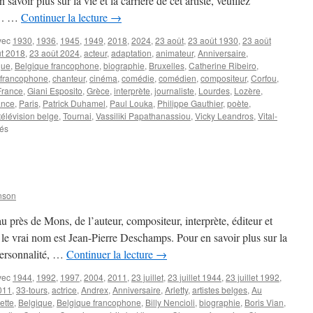
voir plus sur la vie et la carrière de cet artiste, veuillez
. . …
Continuer la lecture
→
vec
1930
,
1936
,
1945
,
1949
,
2018
,
2024
,
23 août
,
23 août 1930
,
23 août
t 2018
,
23 août 2024
,
acteur
,
adaptation
,
animateur
,
Anniversaire
,
que
,
Belgique francophone
,
biographie
,
Bruxelles
,
Catherine Ribeiro
,
francophone
,
chanteur
,
cinéma
,
comédie
,
comédien
,
compositeur
,
Corfou
,
France
,
Giani Esposito
,
Grèce
,
interprète
,
journaliste
,
Lourdes
,
Lozère
,
ance
,
Paris
,
Patrick Duhamel
,
Paul Louka
,
Philippe Gauthier
,
poète
,
télévision belge
,
Tournai
,
Vassiliki Papathanassiou
,
Vicky Leandros
,
Vital-
sur
és
23
AOUT
nson
u près de Mons, de l’auteur, compositeur, interprète, éditeur et
vrai nom est Jean-Pierre Deschamps. Pour en savoir plus sur la
 personnalité, …
Continuer la lecture
→
vec
1944
,
1992
,
1997
,
2004
,
2011
,
23 juillet
,
23 juillet 1944
,
23 juillet 1992
,
2011
,
33-tours
,
actrice
,
Andrex
,
Anniversaire
,
Arletty
,
artistes belges
,
Au
ette
,
Belgique
,
Belgique francophone
,
Billy Nencioli
,
biographie
,
Boris Vian
,