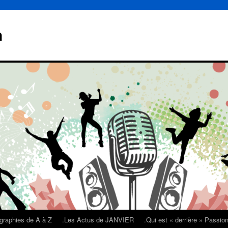
n
graphies de A à Z
.Les Actus de JANVIER
.Qui est « derrière » Passi