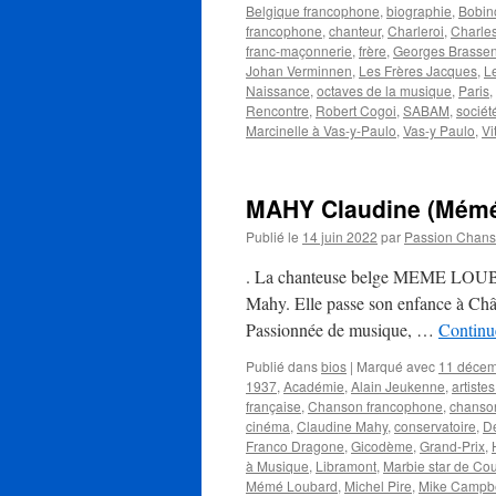
Belgique francophone
,
biographie
,
Bobin
francophone
,
chanteur
,
Charleroi
,
Charles
franc-maçonnerie
,
frère
,
Georges Brasse
Johan Verminnen
,
Les Frères Jacques
,
Le
Naissance
,
octaves de la musique
,
Paris
,
Rencontre
,
Robert Cogoi
,
SABAM
,
sociét
Marcinelle à Vas-y-Paulo
,
Vas-y Paulo
,
Vi
MAHY Claudine (Mémé
Publié le
14 juin 2022
par
Passion Chan
. La chanteuse belge MEME LOUBAR
Mahy. Elle passe son enfance à Chât
Passionnée de musique, …
Continue
Publié dans
bios
|
Marqué avec
11 déce
1937
,
Académie
,
Alain Jeukenne
,
artiste
française
,
Chanson francophone
,
chanso
cinéma
,
Claudine Mahy
,
conservatoire
,
D
Franco Dragone
,
Gicodème
,
Grand-Prix
,
à Musique
,
Libramont
,
Marbie star de Cou
Mémé Loubard
,
Michel Pire
,
Mike Campbe