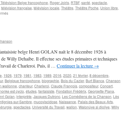
 Télévision Belge francophone
,
Roger Joiris
,
RTBF
,
santé
,
spectacle
,
,
télévision française
,
télévision locale
,
Théâtre
,
Théâtre Poche
,
Union libre
,
sur
ermés
MAHY
Claudine
(Mémé
Loubard)
Chanson
t fantaisiste belge Henri GOLAN naît le 8 décembre 1926 à
e Willy Dehaibe. Il effectue ses études primaires et techniques
Travail de Charleroi. Puis, il …
Continuer la lecture
→
re
,
1926
,
1979
,
1981
,
1983
,
1989
,
2016
,
2020
,
21 février
,
8 décembre
,
ur
,
Belgique francophone
,
biographie
,
Bois du Cazier
,
Burt Blanca
,
Chanson
n wallonne
,
chanteur
,
Charleroi
,
Claude François
,
compositeur
,
Concert
,
nonke est cyclo
,
études
,
fantaisiste
,
Fondation Frédérix
,
Georgette Plana
,
nri Golan
,
interprète
,
Jacques Dutronc
,
Les Comédiens de la Chanson
,
Lès
ntignies-sur-Sambre
,
mucoviscidose
,
Naissance
,
Palais des Beaux-Arts
,
dérurgie
,
spectacles
,
Université du Travail
,
wallon
,
Walonûye si djolîye
,
Willy