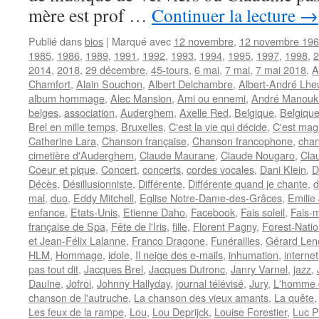
mère est prof …
Continuer la lecture
→
Publié dans
bios
|
Marqué avec
12 novembre
,
12 novembre 19
1985
,
1986
,
1989
,
1991
,
1992
,
1993
,
1994
,
1995
,
1997
,
1998
,
2
2014
,
2018
,
29 décembre
,
45-tours
,
6 mai
,
7 mai
,
7 mai 2018
,
A
Chamfort
,
Alain Souchon
,
Albert Delchambre
,
Albert-André Lhe
album hommage
,
Alec Mansion
,
Ami ou ennemi
,
André Manouk
belges
,
association
,
Auderghem
,
Axelle Red
,
Belgique
,
Belgiqu
Brel en mille temps
,
Bruxelles
,
C'est la vie qui décide
,
C'est mag
Catherine Lara
,
Chanson française
,
Chanson francophone
,
cha
cimetière d'Auderghem
,
Claude Maurane
,
Claude Nougaro
,
Cla
Coeur et pique
,
Concert
,
concerts
,
cordes vocales
,
Dani Klein
,
D
Décès
,
Désillusionniste
,
Différente
,
Différente quand je chante
,
d
mal
,
duo
,
Eddy Mitchell
,
Eglise Notre-Dame-des-Grâces
,
Emilie 
enfance
,
Etats-Unis
,
Etienne Daho
,
Facebook
,
Fais soleil
,
Fais-m
française de Spa
,
Fête de l'Iris
,
fille
,
Florent Pagny
,
Forest-Natio
et Jean-Félix Lalanne
,
Franco Dragone
,
Funérailles
,
Gérard Le
HLM
,
Hommage
,
idole
,
Il neige des e-mails
,
inhumation
,
internet
pas tout dit
,
Jacques Brel
,
Jacques Dutronc
,
Janry Varnel
,
jazz
,
Daulne
,
Jofroi
,
Johnny Hallyday
,
journal télévisé
,
Jury
,
L'homme 
chanson de l'autruche
,
La chanson des vieux amants
,
La quête
Les feux de la rampe
,
Lou
,
Lou Deprijck
,
Louise Forestier
,
Luc 