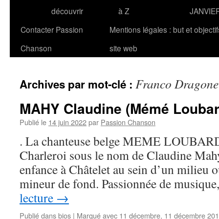
découvrir
à Z
JANVIE
Contacter Passion
Mentions légales : but et objecti
Chanson
site web
Franco Dragone
Archives par mot-clé :
MAHY Claudine (Mémé Loubar
Publié le
14 juin 2022
par
Passion Chanson
. La chanteuse belge MEME LOUBARD n
Charleroi sous le nom de Claudine Mahy
enfance à Châtelet au sein d’un milieu o
mineur de fond. Passionnée de musiqu
lecture
→
Publié dans
bios
|
Marqué avec
11 décembre
,
11 décembre 20