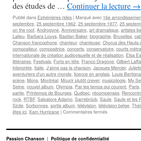
des études de …
Continuer la lecture
→
Publié dans
Ephémères rides
|
Marqué avec
16e arrondissemen
septembre
,
25 septembre 1962
,
25 septembre 1977
,
25 septem
on the roof
,
Androgyne
,
Anniversaire
,
art dramatique
,
artistes b
Lalieu
,
Barbara Louys
,
Bastian Baker
,
biographie
,
Bruxelles
,
cab
Chanson francophone
,
chanteur
,
chanteuse
,
Chorus des Hauts-
compositeur
,
compositrice
,
concerts
,
conservatoire
,
courts métr
internationale de création audiovisuelle et de réalisation
,
Elsa Es
littéraires
,
Festivals
,
Forts en tête
,
Franco Dragone
,
Gilbert Laffa
interprète
,
Italie
,
J'aime pas la chanson
,
Jacques Mercier
,
Juliett
aventuriers d'un autre monde
,
licence en anglais
,
Louis Bertign
scène
,
Mons
,
Montréal
,
Mourir plutôt crever
,
musicologie
,
My Se
Seine
,
nouvel album
,
Olympia
,
Par les temps qui courent
,
Paris
partie
,
Printemps de Bourges
,
Québec
,
récompenses
,
Rencontr
rock
,
RTBF
,
Salvatore Adamo
,
Sarrebrück
,
Saule
,
Saule et les 
Sicile
,
Sorbonnes
,
sortie album
,
télévision
,
télévision belge
,
Théâ
sur
êtes ici
,
Xam Hurricane
|
Commentaires fermés
25
SEPTEMBRE
Passion Chanson
Politique de confidentialité