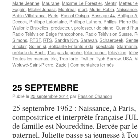
Marie-Jeanne
,
Maurane
,
Maxime Le Forestier
,
Mentir
,
Metteur 
Fugain
,
Michel Jonasz
,
Montréal
,
mort
,
Muriel Robin
,
Naissance
Pablo Villafranca
,
Paris
,
Pascal Obispo
,
Passage 44
,
Philippe A
Decock
,
Philippe Lafontaine
,
Philippe Luthers
,
Philips
,
Pierre B
Wallonie Bruxelles
,
producteur
,
professeur de piano
,
Quand l'hu
Radio Télévision Belge francophone
,
Radio Télévision Suisse
,
R
Simons
,
RTBF
,
RTS
,
Sandra Kim
,
Saravah
,
Schaerbeek
,
Sentie
Sinclair
,
Sol en si
,
Solidarité Enfants Sida
,
spectacle
,
Starmania
prélude de Bach
,
T'as pas la pêche
,
télécrochet
,
télévision
,
télé
Toutes les mamas
,
trio
,
Trop forte
,
Twitter
,
Typh Barrow
,
USA
,
V
sur
Woluwé-Saint-Pierre
,
Zazie
|
Commentaires fermés
MAURANE
25 SEPTEMBRE
Publié le
25 septembre 2014
par
Passion Chanson
25 septembre 1962 : Naissance, à Paris, 
compositrice et interprète française J
de famille est Noureddine. Bercée par l
paternel, Juliette passe sa jeunesse à To