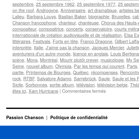
septembre
,
25 septembre 1962
,
25 septembre 1977
,
25 septem
on the roof
,
Androgyne
,
Anniversaire
,
art dramatique
,
artistes b
Lalieu
,
Barbara Louys
,
Bastian Baker
,
biographie
,
Bruxelles
,
cab
Chanson francophone
,
chanteur
,
chanteuse
,
Chorus des Hauts-
compositeur
,
compositrice
,
concerts
,
conservatoire
,
courts métr
internationale de création audiovisuelle et de réalisation
,
Elsa Es
littéraires
,
Festivals
,
Forts en tête
,
Franco Dragone
,
Gilbert Laffa
interprète
,
Italie
,
J'aime pas la chanson
,
Jacques Mercier
,
Juliett
aventuriers d'un autre monde
,
licence en anglais
,
Louis Bertign
scène
,
Mons
,
Montréal
,
Mourir plutôt crever
,
musicologie
,
My Se
Seine
,
nouvel album
,
Olympia
,
Par les temps qui courent
,
Paris
partie
,
Printemps de Bourges
,
Québec
,
récompenses
,
Rencontr
rock
,
RTBF
,
Salvatore Adamo
,
Sarrebrück
,
Saule
,
Saule et les 
Sicile
,
Sorbonnes
,
sortie album
,
télévision
,
télévision belge
,
Théâ
sur
êtes ici
,
Xam Hurricane
|
Commentaires fermés
25
SEPTEMBRE
Passion Chanson
Politique de confidentialité