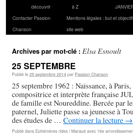
découvrir
à Z
JANVIE
Contacter Passion
Mentions légales : but et objecti
Chanson
site web
Elsa Esnoult
Archives par mot-clé :
25 SEPTEMBRE
Publié le
25 septembre 2014
par
Passion Chanson
25 septembre 1962 : Naissance, à Paris, 
compositrice et interprète française J
de famille est Noureddine. Bercée par l
paternel, Juliette passe sa jeunesse à To
des études de …
Continuer la lecture
→
Publié dans
Ephémères rides
|
Marqué avec
16e arrondissemen