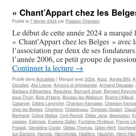
Gigi
« Chant’Appart chez les Belges 
Publié le
7 février 2024
par
Passion Chanson
Le début de cette année 2024 a marqué la
« Chant’Appart chez les Belges » avec l
l’association par deux de ses fondateurs.
l’année 2006, ce petit groupe de passio
Continuer la lecture
→
Publié dans
Actualités
|
Marqué avec
2024
,
Acoz
,
Agnès Bihl
,
A
Dezailes
,
Alix Leone
,
Amours et grivoiseries
,
Armand Depasse
,
Barbara d'Alcantara
,
Beaufays
,
Bernard Joyet
,
Bernard Keyruhe
sous-Thuin
,
Bois d'Haine
,
Boussu-lez-Walcourt
,
Braine-l'Alleud
,
Casanoé
,
Cédric Laronche
,
Chanson française
,
Chanson franc
chez les Belges
,
Charleroi
,
Châtelineau
,
Christian Godart
,
Claud
Bertrand
,
Coline Malice
,
Cyril Romoli
,
Didier Jans
,
dissolution
,
E
caisses
,
Estinnes
,
Evelyne Gallet
,
Fontaine-l'Evêque
,
France Lé
Frasiak
,
Géraldine Cozier
,
Gildas Thomas
,
Gilles Hérit
,
Gochené
sur-Sambre
,
Hamois
,
Harmignies
,
Hastière
,
Haulchin
,
Henri Hie