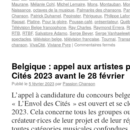
Maurane
,
Mélanie Cohl
,
Michel Lemaire
,
Mons
,
Montauban
,
Mon
Naissance
,
octaves de la musique
,
Palmarès des chansons
,
Par
Chanson
,
Patrick Duhamel
,
Pepinster
,
Périgueux
,
Philippe Lafo
Rapsat
,
Platine
,
Pour la gloire
,
Pousse-café
,
présentateur
,
Québ
Télévision Belge francophone
,
Ray Charles
,
Raymond Errera
,
R
RTB
,
RTBF
,
Salvatore Adamo
,
Serge Beyer
,
Serge Vanhaelewij
spectacles
,
télévision belge
,
télévision française
,
Tournai
,
Transa
sur
chanson
,
VivaCité
,
Viviane Pyre
|
Commentaires fermés
BARBI
Daniel
Belgique : appel aux artistes 
Cités 2023 avant le 28 février
Publié le
5 février 2023
par
Passion Chanson
L’appel à candidature du concours belg
« L’Envol des Cités » est ouvert et se cl
2023. Cela concerne tous les groupes ou 
créateur·rices de leur projet et de leur 
toutes catégories musicales confondue