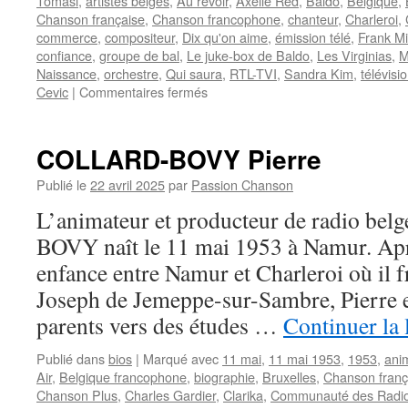
Tomasi
,
artistes belges
,
Au revoir
,
Axelle Red
,
Baldo
,
Belgique
,
Chanson française
,
Chanson francophone
,
chanteur
,
Charleroi
,
commerce
,
compositeur
,
Dix qu'on aime
,
émission télé
,
Frank Mi
confiance
,
groupe de bal
,
Le juke-box de Baldo
,
Les Virginias
,
M
Naissance
,
orchestre
,
Qui saura
,
RTL-TVI
,
Sandra Kim
,
télévisi
sur
Cevic
|
Commentaires fermés
DES
Alain
COLLARD-BOVY Pierre
Publié le
22 avril 2025
par
Passion Chanson
L’animateur et producteur de radio b
BOVY naît le 11 mai 1953 à Namur. Apr
enfance entre Namur et Charleroi où il f
Joseph de Jemeppe-sur-Sambre, Pierre es
parents vers des études …
Continuer la 
Publié dans
bios
|
Marqué avec
11 mai
,
11 mai 1953
,
1953
,
ani
Air
,
Belgique francophone
,
biographie
,
Bruxelles
,
Chanson franç
Chanson Plus
,
Charles Gardier
,
Clarika
,
Communauté des Radios