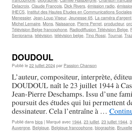
Delacroix
,
Claude François
,
Dick Rivers
,
émission radio
,
émissio
IHECS
,
Institut des Hautes Etudes en Communications Sociales
Menessier
,
Jean-Loup Viseur
,
Jeunesse 65
,
La caméra d'argent
Michel Lemaire
,
Mons
,
Naissance
,
Pierre Perret
,
producteur
,
pr
Télévision Belge francophone
,
Radiodiffusion Télévision Belge
,
Seniorama
,
télévision
,
télévision belge
,
Tino Rossi
,
Tournai
,
Tra
DOUDOUL
Publié le
22 juillet 2024
par
Passion Chanson
L’auteur, compositeur, interprète, édite
DOUDOUL naît le 23 juillet 1944 à Cas
Jean-Pierre Deschamps. Issu d’une famill
poursuit des études qui lui permettent d
dessinateur. Cela l’entraîne à …
Continu
Publié dans
bios
|
Marqué avec
1944
,
23 juillet
,
23 juillet 1944
,
3
Auvergne
,
Belgique
,
Belgique francophone
,
biographie
,
Bruxell