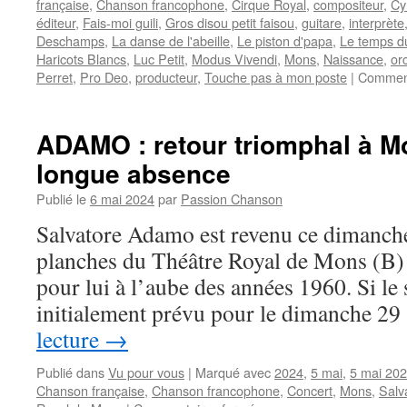
française
,
Chanson francophone
,
Cirque Royal
,
compositeur
,
Cy
éditeur
,
Fais-moi guili
,
Gros disou petit faisou
,
guitare
,
interprète
Deschamps
,
La danse de l'abeille
,
Le piston d'papa
,
Le temps du
Haricots Blancs
,
Luc Petit
,
Modus Vivendi
,
Mons
,
Naissance
,
or
Perret
,
Pro Deo
,
producteur
,
Touche pas à mon poste
|
Comment
ADAMO : retour triomphal à M
longue absence
Publié le
6 mai 2024
par
Passion Chanson
Salvatore Adamo est revenu ce dimanche
planches du Théâtre Royal de Mons (B)
pour lui à l’aube des années 1960. Si le 
initialement prévu pour le dimanche 2
lecture
→
Publié dans
Vu pour vous
|
Marqué avec
2024
,
5 mai
,
5 mai 20
Chanson française
,
Chanson francophone
,
Concert
,
Mons
,
Salv