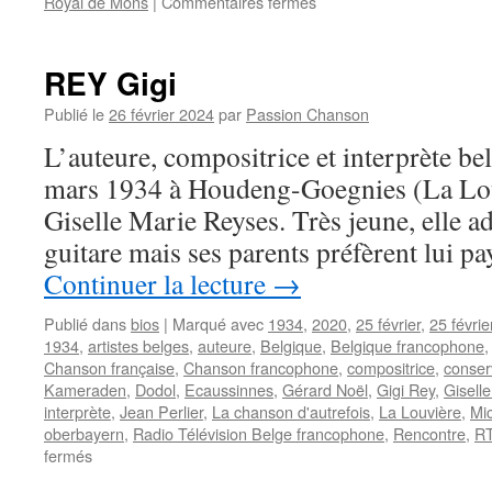
sur
Royal de Mons
|
Commentaires fermés
ADAMO
:
retour
REY Gigi
triomphal
à
Publié le
26 février 2024
par
Passion Chanson
Mons
L’auteure, compositrice et interprète be
(B)
après
mars 1934 à Houdeng-Goegnies (La Lou
une
Giselle Marie Reyses. Très jeune, elle a
longue
absence
guitare mais ses parents préfèrent lui p
Continuer la lecture
→
Publié dans
bios
|
Marqué avec
1934
,
2020
,
25 février
,
25 févri
1934
,
artistes belges
,
auteure
,
Belgique
,
Belgique francophone
Chanson française
,
Chanson francophone
,
compositrice
,
conser
Kameraden
,
Dodol
,
Ecaussinnes
,
Gérard Noël
,
Gigi Rey
,
Gisell
interprète
,
Jean Perlier
,
La chanson d'autrefois
,
La Louvière
,
Mi
oberbayern
,
Radio Télévision Belge francophone
,
Rencontre
,
R
sur
fermés
REY