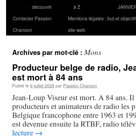
découvrir
à Z
JANVIE
Contacter Passion
Mentions légales : but et objecti
Chanson
site web
Mons
Archives par mot-clé :
Producteur belge de radio, J
est mort à 84 ans
Publié le
9 juillet 2026
par
Passion Chanson
Jean-Loup Viseur est mort. A 84 ans. Il 
producteurs et animateurs de radio les pl
Belgique francophone entre 1963 et 199
est devenue ensuite la RTBF, radio tél
lecture
→