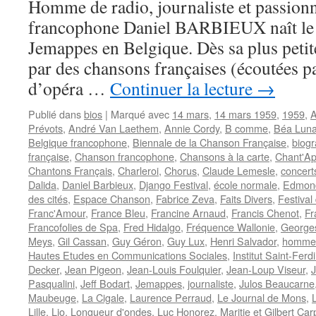
Homme de radio, journaliste et passion
francophone Daniel BARBIEUX naît le
Jemappes en Belgique. Dès sa plus petite
par des chansons françaises (écoutées pa
d’opéra …
Continuer la lecture
→
Publié dans
bios
|
Marqué avec
14 mars
,
14 mars 1959
,
1959
,
A
Prévots
,
André Van Laethem
,
Annie Cordy
,
B comme
,
Béa Lun
Belgique francophone
,
Biennale de la Chanson Française
,
biogr
française
,
Chanson francophone
,
Chansons à la carte
,
Chant'Ap
Chantons Français
,
Charleroi
,
Chorus
,
Claude Lemesle
,
concert
Dalida
,
Daniel Barbieux
,
Django Festival
,
école normale
,
Edmond
des cités
,
Espace Chanson
,
Fabrice Zeva
,
Faits Divers
,
Festival
Franc'Amour
,
France Bleu
,
Francine Arnaud
,
Francis Chenot
,
Fr
Francofolies de Spa
,
Fred Hidalgo
,
Fréquence Wallonie
,
George
Meys
,
Gil Cassan
,
Guy Géron
,
Guy Lux
,
Henri Salvador
,
homme 
Hautes Etudes en Communications Sociales
,
Institut Saint-Ferd
Decker
,
Jean Pigeon
,
Jean-Louis Foulquier
,
Jean-Loup Viseur
,
J
Pasqualini
,
Jeff Bodart
,
Jemappes
,
journaliste
,
Julos Beaucarne
Maubeuge
,
La Cigale
,
Laurence Perraud
,
Le Journal de Mons
,
Lille
,
Lio
,
Longueur d'ondes
,
Luc Honorez
,
Maritie et Gilbert Car