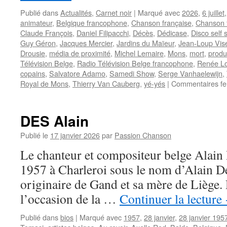
Publié dans
Actualités
,
Carnet noir
|
Marqué avec
2026
,
6 juillet
animateur
,
Belgique francophone
,
Chanson française
,
Chanson 
Claude François
,
Daniel Filipacchi
,
Décès
,
Dédicase
,
Disco self 
Guy Géron
,
Jacques Mercier
,
Jardins du Maïeur
,
Jean-Loup Vis
Drousie
,
média de proximité
,
Michel Lemaire
,
Mons
,
mort
,
produ
Télévision Belge
,
Radio Télévision Belge francophone
,
Renée Lo
copains
,
Salvatore Adamo
,
Samedi Show
,
Serge Vanhaelewijn
,
Royal de Mons
,
Thierry Van Cauberg
,
yé-yés
|
Commentaires f
DES Alain
Publié le
17 janvier 2026
par
Passion Chanson
Le chanteur et compositeur belge Alain 
1957 à Charleroi sous le nom d’Alain De
originaire de Gand et sa mère de Liège. 
l’occasion de la …
Continuer la lecture
Publié dans
bios
|
Marqué avec
1957
,
28 janvier
,
28 janvier 195