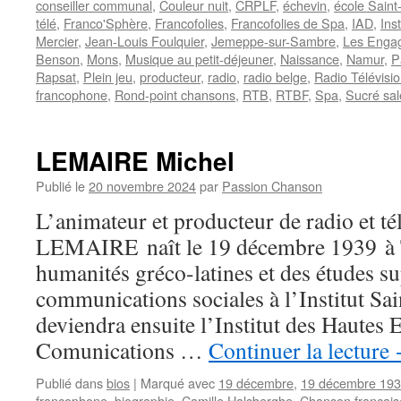
conseiller communal
,
Couleur nuit
,
CRPLF
,
échevin
,
école Saint
télé
,
Franco'Sphère
,
Francofolies
,
Francofolies de Spa
,
IAD
,
Ins
Mercier
,
Jean-Louis Foulquier
,
Jemeppe-sur-Sambre
,
Les Enga
Benson
,
Mons
,
Musique au petit-déjeuner
,
Naissance
,
Namur
,
P
Rapsat
,
Plein jeu
,
producteur
,
radio
,
radio belge
,
Radio Télévisi
francophone
,
Rond-point chansons
,
RTB
,
RTBF
,
Spa
,
Sucré sal
LEMAIRE Michel
Publié le
20 novembre 2024
par
Passion Chanson
L’animateur et producteur de radio et té
LEMAIRE naît le 19 décembre 1939 à T
humanités gréco-latines et des études s
communications sociales à l’Institut Sa
deviendra ensuite l’Institut des Hautes 
Comunications …
Continuer la lecture
Publié dans
bios
|
Marqué avec
19 décembre
,
19 décembre 19
francophone
,
biographie
,
Camille Halsberghe
,
Chanson français