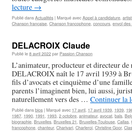
lecture
→
Publié dans
Actualités
|
Marqué avec
Appel à candidature
,
artis
Chanson française
,
Chanson francophone
,
concours
,
envol des 
DELACROIX Claude
Publié le
8 avril 2022
par
Passion Chanson
L’animateur, producteur et directeur de
DELACROIX naît le 17 avril 1939 à Bruxe
fils d’avocats et cinquième d’une famille
parents l’imaginent bien, lui aussi, jurist
naturellement vers des …
Continuer la 
Publié dans
bios
|
Marqué avec
17 avril
,
17 avril 1939
,
1939
,
19
1987
,
1990
,
1991
,
1993
,
2 octobre
,
animateur
,
avocat
,
bals
,
Bel
biographie
,
Bruxelles
,
Bruxelles 21
,
Bruxelles-Toulouse
,
Callas
,
francophone
,
chanteur
,
Charivari
,
Charleroi
,
Christine Goor
,
Clas