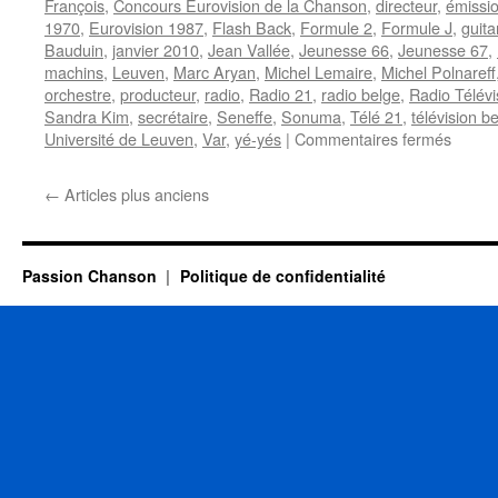
François
,
Concours Eurovision de la Chanson
,
directeur
,
émissio
1970
,
Eurovision 1987
,
Flash Back
,
Formule 2
,
Formule J
,
guita
Bauduin
,
janvier 2010
,
Jean Vallée
,
Jeunesse 66
,
Jeunesse 67
,
machins
,
Leuven
,
Marc Aryan
,
Michel Lemaire
,
Michel Polnareff
orchestre
,
producteur
,
radio
,
Radio 21
,
radio belge
,
Radio Télévi
Sandra Kim
,
secrétaire
,
Seneffe
,
Sonuma
,
Télé 21
,
télévision b
sur
Université de Leuven
,
Var
,
yé-yés
|
Commentaires fermés
DELA
Claud
←
Articles plus anciens
Passion Chanson
Politique de confidentialité