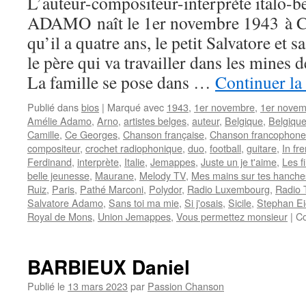
L’auteur-compositeur-interprète italo-b
fini
!
ADAMO naît le 1er novembre 1943 à Co
qu’il a quatre ans, le petit Salvatore e
le père qui va travailler dans les mines
La famille se pose dans …
Continuer la
Publié dans
bios
|
Marqué avec
1943
,
1er novembre
,
1er novem
Amélie Adamo
,
Arno
,
artistes belges
,
auteur
,
Belgique
,
Belgiqu
Camille
,
Ce Georges
,
Chanson française
,
Chanson francophone
compositeur
,
crochet radiophonique
,
duo
,
football
,
guitare
,
In fr
Ferdinand
,
interprète
,
Italie
,
Jemappes
,
Juste un je t'aime
,
Les f
belle jeunesse
,
Maurane
,
Melody TV
,
Mes mains sur tes hanche
Ruiz
,
Paris
,
Pathé Marconi
,
Polydor
,
Radio Luxembourg
,
Radio 
Salvatore Adamo
,
Sans toi ma mie
,
Si j'osais
,
Sicile
,
Stephan Ei
Royal de Mons
,
Union Jemappes
,
Vous permettez monsieur
|
Co
BARBIEUX Daniel
Publié le
13 mars 2023
par
Passion Chanson