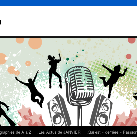
n
graphies de A à Z
.Les Actus de JANVIER
.Qui est « derrière » Passi