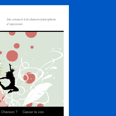
Site consacré à la chanson francophone
d’expression
on Chanson ?
Casser la voix