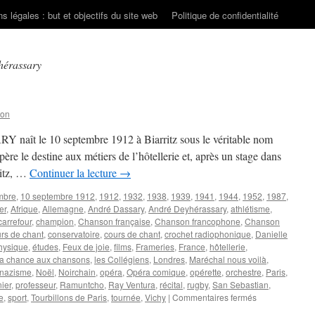
s légales : but et objectifs du site web
Politique de confidentialité
hérassary
son
 naît le 10 septembre 1912 à Biarritz sous le véritable nom
ère le destine aux métiers de l’hôtellerie et, après un stage dans
rritz, …
Continuer la lecture
→
mbre
,
10 septembre 1912
,
1912
,
1932
,
1938
,
1939
,
1941
,
1944
,
1952
,
1987
,
er
,
Afrique
,
Allemagne
,
André Dassary
,
André Deyhérassary
,
athlétisme
,
carrefour
,
champion
,
Chanson française
,
Chanson francophone
,
Chanson
rs de chant
,
conservatoire
,
cours de chant
,
crochet radiophonique
,
Danielle
hysique
,
études
,
Feux de joie
,
films
,
Frameries
,
France
,
hôtellerie
,
a chance aux chansons
,
les Collégiens
,
Londres
,
Maréchal nous voilà
,
nazisme
,
Noël
,
Noirchain
,
opéra
,
Opéra comique
,
opérette
,
orchestre
,
Paris
,
ier
,
professeur
,
Ramuntcho
,
Ray Ventura
,
récital
,
rugby
,
San Sebastian
,
sur
e
,
sport
,
Tourbillons de Paris
,
tournée
,
Vichy
|
Commentaires fermés
DASSARY