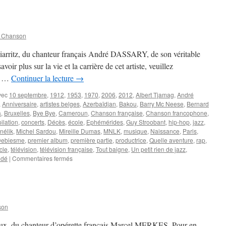
André
n Chanson
iarritz, du chanteur français André DASSARY, de son véritable
r plus sur la vie et la carrière de cet artiste, veuillez
 . …
Continuer la lecture
→
vec
10 septembre
,
1912
,
1953
,
1970
,
2006
,
2012
,
Albert Tjamag
,
André
,
Anniversaire
,
artistes belges
,
Azerbaïdjan
,
Bakou
,
Barry Mc Neese
,
Bernard
à
,
Bruxelles
,
Bye Bye
,
Cameroun
,
Chanson française
,
Chanson francophone
,
ilation
,
concerts
,
Décès
,
école
,
Ephémérides
,
Guy Stroobant
,
hip-hop
,
jazz
,
nélik
,
Michel Sardou
,
Mireille Dumas
,
MNLK
,
musique
,
Naissance
,
Paris
,
 Debiesme
,
premier album
,
première partie
,
productrice
,
Quelle aventure
,
rap
,
cle
,
télévision
,
télévision française
,
Tout baigne
,
Un petit rien de jazz
,
sur
ndé
|
Commentaires fermés
10
SEPTEMBRE
son
eaux, du chanteur d’opérette français Marcel MERKES. Pour en