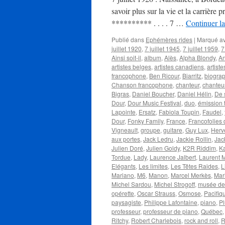
savoir plus sur la vie et la carrière 
********** . . . . 7 …
Continuer la
Publié dans
Ephémères rides
|
Marqué a
juillet 1920
,
7 juillet 1945
,
7 juillet 1959
,
7
Ainsi soit-il
,
album
,
Alès
,
Alpha Blondy
,
An
artistes belges
,
artistes canadiens
,
artist
francophone
,
Ben Ricour
,
Biarritz
,
biogra
Chanson francophone
,
chanteur
,
chanteu
Bigras
,
Daniel Boucher
,
Daniel Hélin
,
De 
Dour
,
Dour Music Festival
,
duo
,
émission 
Lapointe
,
Ersatz
,
Fabiola Toupin
,
Faudel
,
Dour
,
Fonky Family
,
France
,
Francofolies
Vigneault
,
groupe
,
guitare
,
Guy Lux
,
Herv
aux portes
,
Jack Ledru
,
Jackie Rollin
,
Jac
Julien Doré
,
Julien Goldy
,
K2R Riddim
,
K
Tordue
,
Lady
,
Laurence Jalbert
,
Laurent 
Elégants
,
Les limites
,
Les Têtes Raides
,
L
Mariano
,
M6
,
Manon
,
Marcel Merkès
,
Mar
Michel Sardou
,
Michel Strogoff
,
musée de 
opérette
,
Oscar Strauss
,
Osmose
,
Pacifiq
paysagiste
,
Philippe Lafontaine
,
piano
,
Pl
professeur
,
professeur de piano
,
Québec
Ritchy
,
Robert Charlebois
,
rock and roll
,
R