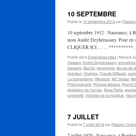
10 SEPTEMBRE
Publié le
10 septembre 2014
par
Passio
10 septembre 1912 : Naissance, à B
nom André Deyhérassary. Pour en savoi
CLIQUER ICI. . . . . **********
Publié dans
Ephémères rides
|
Marqué a
Dassary
,
André Deyhérassary
,
animatrice
Degavre
,
Biarritz
,
biographie
,
Bouge de l
chanteur
,
Chartres
,
Claude M'Barali
,
comp
La Samaritaine
,
littérature
,
MC Solaar
,
Mé
Phénoménélik
,
Philippe Mobers
,
Pierrot
révélation de l'année
,
Rosa Parks
,
specta
université
,
Victoires de la musique
,
Yaou
7 JUILLET
Publié le
7 juillet 2014
par
Passion Chan
7 juillet 1920 : Naissance, à Bord