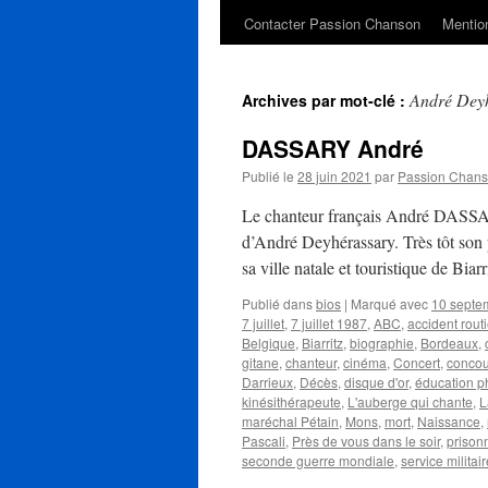
Contacter Passion Chanson
Mention
André Dey
Archives par mot-clé :
DASSARY André
Publié le
28 juin 2021
par
Passion Chan
Le chanteur français André DASSARY
d’André Deyhérassary. Très tôt son p
sa ville natale et touristique de Bia
Publié dans
bios
|
Marqué avec
10 septe
7 juillet
,
7 juillet 1987
,
ABC
,
accident routi
Belgique
,
Biarritz
,
biographie
,
Bordeaux
,
gitane
,
chanteur
,
cinéma
,
Concert
,
concou
Darrieux
,
Décès
,
disque d'or
,
éducation p
kinésithérapeute
,
L'auberge qui chante
,
L
maréchal Pétain
,
Mons
,
mort
,
Naissance
,
Pascali
,
Près de vous dans le soir
,
prisonn
seconde guerre mondiale
,
service militair