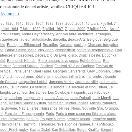
professionnelle de cet artiste, veuillez CLIQUER ICI. . . . .
 lecture
→
vec
1920
,
1945
,
1959
,
1964
,
1982
,
1987
,
2000
,
2001
,
45-tours
,
7 juillet
,
7
 juillet 1964
,
7 juillet 1982
,
7 juillet 1987
,
7 juillet 2000
,
7 juillet 2001
,
Acte 2
,
dré Dassary
,
André Deyhérassary
,
Anniversaire
,
architecte
,
arrangeur
,
es québécois
,
auteur
,
autodidacte
,
Barcella
,
Beaux-Arts
,
Belgique
,
Belgique
phie
,
Boulogne-Billancourt
,
Bruxelles
,
Canada
,
casting
,
Chanson française
,
se
,
Chloé Sainte-Marie
,
clip vidéo
,
compositeur
,
contrat discographique
,
Dan
silences en bascules
,
Décès
,
Dig Up Elvis
,
disco
,
Disiz la peste
,
Douchka
,
télé
,
Emmerich Kálmán
,
Entre amours et voyages
,
Ephémérides
,
Eric
fermier
,
Fernand Sardou
,
Festival
,
Festival d'été de Québec
,
Festival de
 de Spa
,
Franz Lehar
,
Gaël Faure
,
Georges Garvarentz
,
Géry Lippman
,
Gilles
é Vilard
,
hippodrome
,
hôtellerie
,
Imposteur
,
infirmière
,
interprète
,
J'écoute
kie Sardou
,
Jacqueline Labbé
,
Jacques Martin
,
Jardin de ville
,
Jo Lemaire
,
assav
,
La Chicane
,
La serrure
,
La sonora
,
La sorcière et l'inquisiteur
,
La
Manghi
,
Le surfeur des étoiles
,
Les Cowboys Fringants
,
Les Fabuleux
iège
,
Londres
,
Longchamp
,
Louise Attaque
,
Luce Dufault
,
Luck Mervil
,
Luis
iage
,
Massilia Sound System
,
Matmatah
,
Michel Jonasz
,
Michel Polnareff
,
la Boverie
,
Nadia Farès
,
Naissance
,
Nîmes
,
Nous
,
Nouvelle Star
,
Olympia
,
ue
,
Parc de la Francophonie
,
Paris
,
Parle à mon coeur ma tête est malade
,
ume Latraverse
,
podium
,
Poupée sucrée
,
premier album
,
première partie
,
,
Rachid Taha
,
Rap'n'roll
,
Renoncer
,
révélation de l'année
,
Rita Mitsouko
,
udolf Friml
,
rugby
,
Sacha Distel
,
San Sebastian
,
Serge Khalifa
,
Sergent