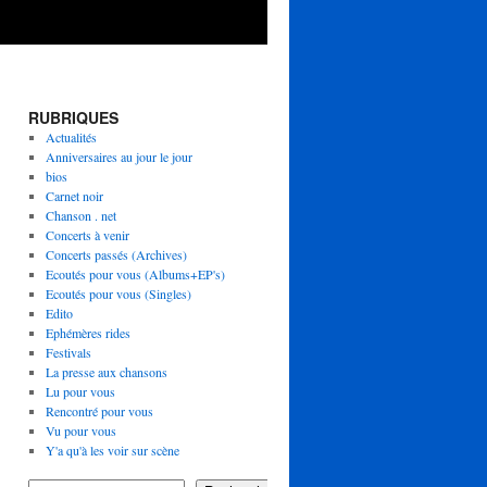
RUBRIQUES
Actualités
Anniversaires au jour le jour
bios
Carnet noir
Chanson . net
Concerts à venir
Concerts passés (Archives)
Ecoutés pour vous (Albums+EP's)
Ecoutés pour vous (Singles)
Edito
Ephémères rides
Festivals
La presse aux chansons
Lu pour vous
Rencontré pour vous
Vu pour vous
Y'a qu'à les voir sur scène