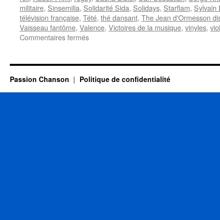
militaire
,
Sinsemilia
,
Solidarité Sida
,
Solidays
,
Starflam
,
Sylvain 
télévision française
,
Tété
,
thé dansant
,
The Jean d'Ormesson dis
Vaisseau fantôme
,
Valence
,
Victoires de la musique
,
vinyles
,
vio
sur
Commentaires fermés
7
JUILLET
Passion Chanson
Politique de confidentialité