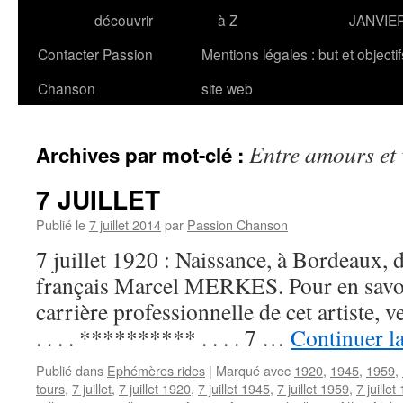
découvrir
à Z
JANVIE
Contacter Passion
Mentions légales : but et objecti
Chanson
site web
Entre amours et
Archives par mot-clé :
7 JUILLET
Publié le
7 juillet 2014
par
Passion Chanson
7 juillet 1920 : Naissance, à Bordeaux, 
français Marcel MERKES. Pour en savoir 
carrière professionnelle de cet artiste,
. . . . ********** . . . . 7 …
Continuer la
Publié dans
Ephémères rides
|
Marqué avec
1920
,
1945
,
1959
,
tours
,
7 juillet
,
7 juillet 1920
,
7 juillet 1945
,
7 juillet 1959
,
7 juillet