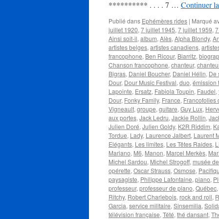
********** . . . . 7 …
Continuer la
Publié dans
Ephémères rides
|
Marqué a
juillet 1920
,
7 juillet 1945
,
7 juillet 1959
,
7
Ainsi soit-il
,
album
,
Alès
,
Alpha Blondy
,
An
artistes belges
,
artistes canadiens
,
artist
francophone
,
Ben Ricour
,
Biarritz
,
biogra
Chanson francophone
,
chanteur
,
chanteu
Bigras
,
Daniel Boucher
,
Daniel Hélin
,
De 
Dour
,
Dour Music Festival
,
duo
,
émission 
Lapointe
,
Ersatz
,
Fabiola Toupin
,
Faudel
,
Dour
,
Fonky Family
,
France
,
Francofolies
Vigneault
,
groupe
,
guitare
,
Guy Lux
,
Herv
aux portes
,
Jack Ledru
,
Jackie Rollin
,
Jac
Julien Doré
,
Julien Goldy
,
K2R Riddim
,
K
Tordue
,
Lady
,
Laurence Jalbert
,
Laurent 
Elégants
,
Les limites
,
Les Têtes Raides
,
L
Mariano
,
M6
,
Manon
,
Marcel Merkès
,
Mar
Michel Sardou
,
Michel Strogoff
,
musée de 
opérette
,
Oscar Strauss
,
Osmose
,
Pacifiq
paysagiste
,
Philippe Lafontaine
,
piano
,
Pl
professeur
,
professeur de piano
,
Québec
Ritchy
,
Robert Charlebois
,
rock and roll
,
R
Garcia
,
service militaire
,
Sinsemilia
,
Solid
télévision française
,
Tété
,
thé dansant
,
Th