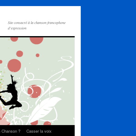
Site consacré à la chanson francophone
d’expression
on Chanson ?
Casser la voix