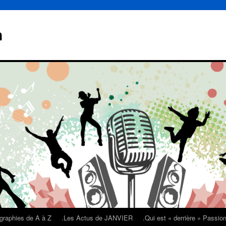
n
graphies de A à Z
.Les Actus de JANVIER
.Qui est « derrière » Passi