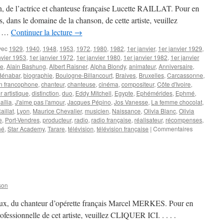
n, de l’actrice et chanteuse française Lucette RAILLAT. Pour en
es, dans le domaine de la chanson, de cette artiste, veuillez
 . …
Continuer la lecture
→
vec
1929
,
1940
,
1948
,
1953
,
1972
,
1980
,
1982
,
1er janvier
,
1er janvier 1929
,
nvier 1953
,
1er janvier 1972
,
1er janvier 1980
,
1er janvier 1982
,
1er janvier
ce
,
Alain Bashung
,
Albert Raisner
,
Alpha Blondy
,
animateur
,
Anniversaire
,
Bénabar
,
biographie
,
Boulogne-Billancourt
,
Braives
,
Bruxelles
,
Carcassonne
,
 francophone
,
chanteur
,
chanteuse
,
cinéma
,
compositeur
,
Côte d'Ivoire
,
r artistique
,
distinction
,
duo
,
Eddy Mitchell
,
Egypte
,
Ephémérides
,
Ephmé
,
aïlia
,
J'aime pas l'amour
,
Jacques Pépino
,
Jos Vanesse
,
La femme chocolat
,
aillat
,
Lyon
,
Maurice Chevalier
,
musicien
,
Naissance
,
Olivia Blanc
,
Olivia
e
,
Port-Vendres
,
producteur
,
radio
,
radio française
,
réalisateur
,
récompenses
,
né
,
Star Academy
,
Tarare
,
télévision
,
télévision française
|
Commentaires
son
eaux, du chanteur d’opérette français Marcel MERKES. Pour en
professionnelle de cet artiste, veuillez CLIQUER ICI. . . . .