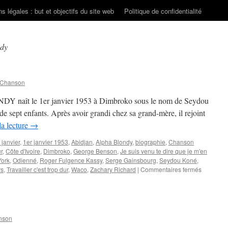
s légales : but et objectifs du site web
Politique de confidentialité
ndy
 Chanson
Y naît le 1er janvier 1953 à Dimbroko sous le nom de Seydou
 de sept enfants. Après avoir grandi chez sa grand-mère, il rejoint
la lecture
→
 janvier
,
1er janvier 1953
,
Abidjan
,
Alpha Blondy
,
biographie
,
Chanson
r
,
Côte d'Ivoire
,
Dimbroko
,
George Benson
,
Je suis venu te dire que je m'en
ork
,
Odienné
,
Roger Fulgence Kassy
,
Serge Gainsbourg
,
Seydou Koné
,
sur
rs
,
Travailler c'est trop dur
,
Waco
,
Zachary Richard
|
Commentaires fermés
ALPHA
BLONDY
nson