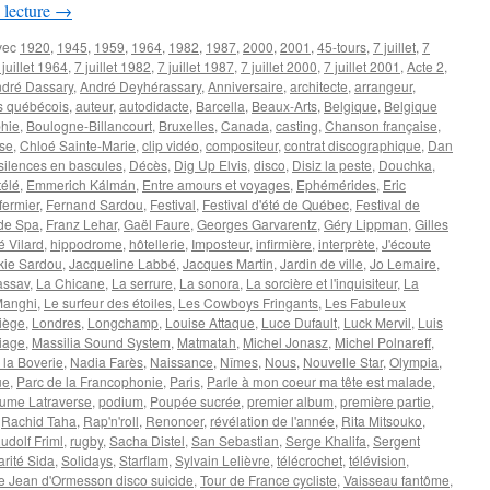
 lecture
→
vec
1920
,
1945
,
1959
,
1964
,
1982
,
1987
,
2000
,
2001
,
45-tours
,
7 juillet
,
7
 juillet 1964
,
7 juillet 1982
,
7 juillet 1987
,
7 juillet 2000
,
7 juillet 2001
,
Acte 2
,
dré Dassary
,
André Deyhérassary
,
Anniversaire
,
architecte
,
arrangeur
,
es québécois
,
auteur
,
autodidacte
,
Barcella
,
Beaux-Arts
,
Belgique
,
Belgique
phie
,
Boulogne-Billancourt
,
Bruxelles
,
Canada
,
casting
,
Chanson française
,
se
,
Chloé Sainte-Marie
,
clip vidéo
,
compositeur
,
contrat discographique
,
Dan
silences en bascules
,
Décès
,
Dig Up Elvis
,
disco
,
Disiz la peste
,
Douchka
,
télé
,
Emmerich Kálmán
,
Entre amours et voyages
,
Ephémérides
,
Eric
fermier
,
Fernand Sardou
,
Festival
,
Festival d'été de Québec
,
Festival de
 de Spa
,
Franz Lehar
,
Gaël Faure
,
Georges Garvarentz
,
Géry Lippman
,
Gilles
é Vilard
,
hippodrome
,
hôtellerie
,
Imposteur
,
infirmière
,
interprète
,
J'écoute
kie Sardou
,
Jacqueline Labbé
,
Jacques Martin
,
Jardin de ville
,
Jo Lemaire
,
assav
,
La Chicane
,
La serrure
,
La sonora
,
La sorcière et l'inquisiteur
,
La
Manghi
,
Le surfeur des étoiles
,
Les Cowboys Fringants
,
Les Fabuleux
iège
,
Londres
,
Longchamp
,
Louise Attaque
,
Luce Dufault
,
Luck Mervil
,
Luis
iage
,
Massilia Sound System
,
Matmatah
,
Michel Jonasz
,
Michel Polnareff
,
la Boverie
,
Nadia Farès
,
Naissance
,
Nîmes
,
Nous
,
Nouvelle Star
,
Olympia
,
ue
,
Parc de la Francophonie
,
Paris
,
Parle à mon coeur ma tête est malade
,
ume Latraverse
,
podium
,
Poupée sucrée
,
premier album
,
première partie
,
,
Rachid Taha
,
Rap'n'roll
,
Renoncer
,
révélation de l'année
,
Rita Mitsouko
,
udolf Friml
,
rugby
,
Sacha Distel
,
San Sebastian
,
Serge Khalifa
,
Sergent
arité Sida
,
Solidays
,
Starflam
,
Sylvain Lelièvre
,
télécrochet
,
télévision
,
e Jean d'Ormesson disco suicide
,
Tour de France cycliste
,
Vaisseau fantôme
,