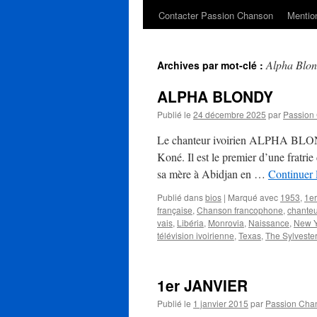
Contacter Passion Chanson
Mention
Alpha Blo
Archives par mot-clé :
ALPHA BLONDY
Publié le
24 décembre 2025
par
Passion
Le chanteur ivoirien ALPHA BLOND
Koné. Il est le premier d’une fratrie
sa mère à Abidjan en …
Continuer 
Publié dans
bios
|
Marqué avec
1953
,
1er
française
,
Chanson francophone
,
chanteu
vais
,
Libéria
,
Monrovia
,
Naissance
,
New Y
télévision ivoirienne
,
Texas
,
The Sylveste
1er JANVIER
Publié le
1 janvier 2015
par
Passion Cha