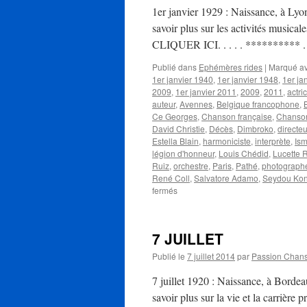
1er janvier 1929 : Naissance, à Lyo
savoir plus sur les activités musical
CLIQUER ICI. . . . . **********
Publié dans
Ephémères rides
|
Marqué a
1er janvier 1940
,
1er janvier 1948
,
1er ja
2009
,
1er janvier 2011
,
2009
,
2011
,
actri
auteur
,
Avennes
,
Belgique francophone
,
Ce Georges
,
Chanson française
,
Chanson
David Christie
,
Décès
,
Dimbroko
,
directeu
Estella Blain
,
harmoniciste
,
interprète
,
Ism
légion d'honneur
,
Louis Chédid
,
Lucette R
Ruiz
,
orchestre
,
Paris
,
Pathé
,
photograph
René Coll
,
Salvatore Adamo
,
Seydou Ko
sur
fermés
1er
JANVIER
7 JUILLET
Publié le
7 juillet 2014
par
Passion Chan
7 juillet 1920 : Naissance, à Bord
savoir plus sur la vie et la carrière 