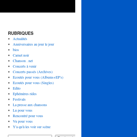
RUBRIQUES
Actualités
Anniversaires au jour le jour
bios
Carnet noir
Chanson . net
Concerts à venir
Concerts passés (Archives)
Ecoutés pour vous (Albums+EP's)
Ecoutés pour vous (Singles)
Edito
Ephémères rides
Festivals
La presse aux chansons
Lu pour vous
Rencontré pour vous
Vu pour vous
Y'a qu'à les voir sur scène