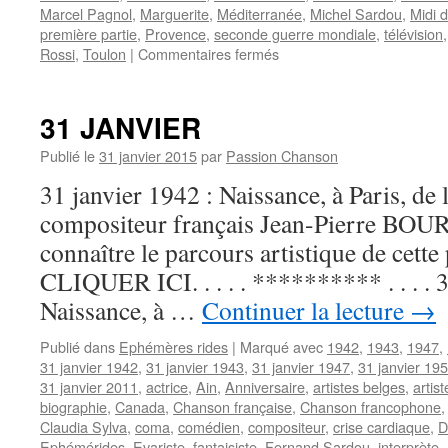
Marcel Pagnol
,
Marguerite
,
Méditerranée
,
Michel Sardou
,
Midi 
première partie
,
Provence
,
seconde guerre mondiale
,
télévision
sur
Rossi
,
Toulon
|
Commentaires fermés
SARDOU
Fernand
31 JANVIER
Publié le
31 janvier 2015
par
Passion Chanson
31 janvier 1942 : Naissance, à Paris, de l
compositeur français Jean-Pierre BO
connaître le parcours artistique de cette 
CLIQUER ICI. . . . . ********** . . . . 
Naissance, à …
Continuer la lecture
→
Publié dans
Ephémères rides
|
Marqué avec
1942
,
1943
,
1947
,
31 janvier 1942
,
31 janvier 1943
,
31 janvier 1947
,
31 janvier 19
31 janvier 2011
,
actrice
,
Ain
,
Anniversaire
,
artistes belges
,
artis
biographie
,
Canada
,
Chanson française
,
Chanson francophone
Claudia Sylva
,
coma
,
comédien
,
compositeur
,
crise cardiaque
,
D
Ephémérides
,
Evariste
,
fantaisiste
,
Fernand Sardou
,
interprète
,