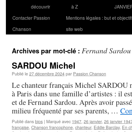
découvrir
à Z
JANVIE
Contacter Passion
Mentions légales : but et objecti
Chanson
site web
Fernand Sardou
Archives par mot-clé :
SARDOU Michel
Publié le
27 décembre 2024
par
Passion Chanson
Le chanteur français Michel SARDOU na
à Paris dans une famille d’artistes : il est
et de Fernand Sardou. Après avoir passé
milieu fréquenté par ses parents, …
Con
Publié dans
bios
|
Marqué avec
1947
,
26 janvier
,
26 janvier 194
française
,
Chanson francophone
,
chanteur
,
Eddie Barclay
,
En c