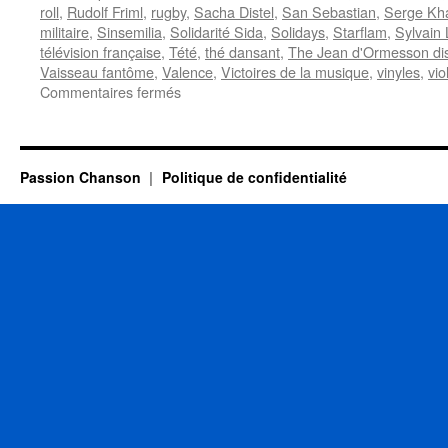
roll
,
Rudolf Friml
,
rugby
,
Sacha Distel
,
San Sebastian
,
Serge Kha
militaire
,
Sinsemilia
,
Solidarité Sida
,
Solidays
,
Starflam
,
Sylvain 
télévision française
,
Tété
,
thé dansant
,
The Jean d'Ormesson dis
Vaisseau fantôme
,
Valence
,
Victoires de la musique
,
vinyles
,
vio
sur
Commentaires fermés
7
JUILLET
Passion Chanson
Politique de confidentialité