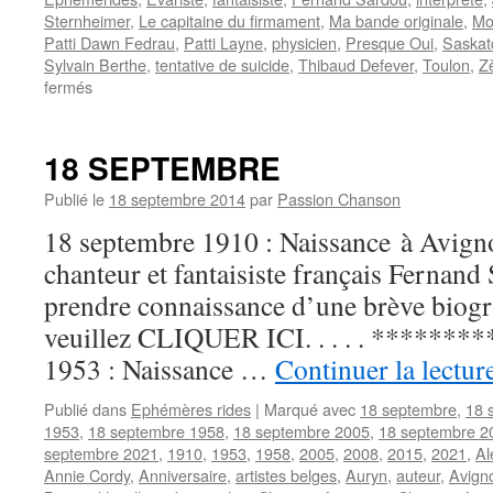
Sternheimer
,
Le capitaine du firmament
,
Ma bande originale
,
Mo
Patti Dawn Fedrau
,
Patti Layne
,
physicien
,
Presque Oui
,
Saska
Sylvain Berthe
,
tentative de suicide
,
Thibaud Defever
,
Toulon
,
Zè
sur
fermés
31
JANVIER
18 SEPTEMBRE
Publié le
18 septembre 2014
par
Passion Chanson
18 septembre 1910 : Naissance à Avign
chanteur et fantaisiste français Ferna
prendre connaissance d’une brève biogra
veuillez CLIQUER ICI. . . . . **********
1953 : Naissance …
Continuer la lectur
Publié dans
Ephémères rides
|
Marqué avec
18 septembre
,
18 
1953
,
18 septembre 1958
,
18 septembre 2005
,
18 septembre 2
septembre 2021
,
1910
,
1953
,
1958
,
2005
,
2008
,
2015
,
2021
,
Al
Annie Cordy
,
Anniversaire
,
artistes belges
,
Auryn
,
auteur
,
Avign