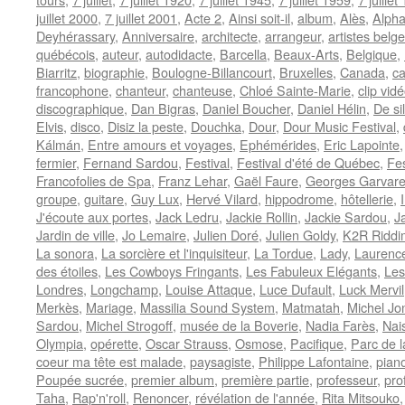
juillet 2000
,
7 juillet 2001
,
Acte 2
,
Ainsi soit-il
,
album
,
Alès
,
Alpha
Deyhérassary
,
Anniversaire
,
architecte
,
arrangeur
,
artistes belg
québécois
,
auteur
,
autodidacte
,
Barcella
,
Beaux-Arts
,
Belgique
,
Biarritz
,
biographie
,
Boulogne-Billancourt
,
Bruxelles
,
Canada
,
ca
francophone
,
chanteur
,
chanteuse
,
Chloé Sainte-Marie
,
clip vid
discographique
,
Dan Bigras
,
Daniel Boucher
,
Daniel Hélin
,
De si
Elvis
,
disco
,
Disiz la peste
,
Douchka
,
Dour
,
Dour Music Festival
,
Kálmán
,
Entre amours et voyages
,
Ephémérides
,
Eric Lapointe
fermier
,
Fernand Sardou
,
Festival
,
Festival d'été de Québec
,
Fes
Francofolies de Spa
,
Franz Lehar
,
Gaël Faure
,
Georges Garvare
groupe
,
guitare
,
Guy Lux
,
Hervé Vilard
,
hippodrome
,
hôtellerie
,
J'écoute aux portes
,
Jack Ledru
,
Jackie Rollin
,
Jackie Sardou
,
J
Jardin de ville
,
Jo Lemaire
,
Julien Doré
,
Julien Goldy
,
K2R Riddi
La sonora
,
La sorcière et l'inquisiteur
,
La Tordue
,
Lady
,
Laurence
des étoiles
,
Les Cowboys Fringants
,
Les Fabuleux Elégants
,
Les
Londres
,
Longchamp
,
Louise Attaque
,
Luce Dufault
,
Luck Mervil
Merkès
,
Mariage
,
Massilia Sound System
,
Matmatah
,
Michel Jo
Sardou
,
Michel Strogoff
,
musée de la Boverie
,
Nadia Farès
,
Nai
Olympia
,
opérette
,
Oscar Strauss
,
Osmose
,
Pacifique
,
Parc de 
coeur ma tête est malade
,
paysagiste
,
Philippe Lafontaine
,
pian
Poupée sucrée
,
premier album
,
première partie
,
professeur
,
pro
Taha
,
Rap'n'roll
,
Renoncer
,
révélation de l'année
,
Rita Mitsouko