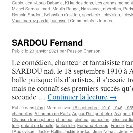
Gabin
,
Jean-Loup Dabadie
,
Ki ka des dons
,
Les grands moment
Michel Sardou
,
mort
,
Moulin Rouge
,
Naissance
,
opérettes
,
Paris
Romain Sardou
,
Sébastien c'est fou
,
spectacle
,
télévision
,
télév
sur
Vous marrez pas la jeunesse
|
Commentaires fermés
SARDOU
Jackie
(Jackie
SARDOU Fernand
Rollin)
Publié le
23 janvier 2021
par
Passion Chanson
Le comédien, chanteur et fantaisiste fr
SARDOU naît le 18 septembre 1910 à Av
balle puisque fils d’artistes, il s’essaie t
mais ne connaît ses premiers succès qu’
seconde …
Continuer la lecture
→
Publié dans
bios
|
Marqué avec
18 septembre
,
1910
,
1946
,
195
chandelles
,
Alhambra de Paris
,
Aujourd'hui peut-être
,
Avignon
,
Chanson francophone
,
chanteur
,
cinéma
,
comédien
,
crise cardi
télé
,
enfant de la balle
,
fantaisiste
,
Fernand Sardou
,
France
,
Fra
l'Audiovisuel
,
Jackie Rollin
,
Jackie Sardou
,
Jean Nohain
,
Jean R