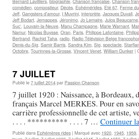
Bernard Lavilliers
,
biographie
,
Chanson française
,
Chanson fra
comédien
,
compositeur
,
Décès
,
Ephémérides
,
Eté 67
,
Ferme du
Jeff
,
Gangsters d'amour
,
I Muvrini
,
interprète
,
Jacques Duvall
,
J
Jeff Bodart
,
Jemappes
,
Jéronimo
,
Jo Lemaire
,
Julos Beaucarne
Suc'
,
Louvain-la-Neuve
,
Manu Champagne
,
Marie Warnant
,
Mar
Namur
,
Nicolas Buysse
,
Oran
,
Paris
,
Philippe Lafontaine
,
Philip
Bertrand
,
Rachid Taha
,
radio
,
Radio Télévision Belge francopho
Denis-du-Sig
,
Samir Barris
,
Sandra Kim
,
Sig
,
spectacle
,
Starfla
Octobre
,
Tourinnes-la-Grosse
,
Vincent Venet
,
William Dunker
|
7 JUILLET
Publié le
7 juillet 2014
par
Passion Chanson
7 juillet 1920 : Naissance, à Bordeaux, 
français Marcel MERKES. Pour en savoir 
carrière professionnelle de cet artiste,
. . . . ********** . . . . 7 …
Continuer la
Publié dans
Ephémères rides
|
Marqué avec
1920
,
1945
,
1959
,
tours
,
7 juillet
,
7 juillet 1920
,
7 juillet 1945
,
7 juillet 1959
,
7 juillet