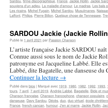
Sardou
,
firme discographique
,
France
,
Jackie Rollin
,
Jackie Sar
souviens d'un adieu
,
La maladie d'amour
,
Le madras
,
Les bals p
Les ricains
,
Michel Fugain
,
Michel Sardou
,
Musulmanes
,
Naissa
Laffont
,
Philips
,
Pierre Billon
,
Quelque chose de Tennessee
,
Tr
SARDOU Jackie (Jackie Rollin
Publié le
1 avril 2021
par
Passion Chanson
L’artiste française Jackie SARDOU naît l
Connue aussi sous le nom de Jackie Roll
patronyme est Jacqueline Labbé. Elle est
Labbé, dite Bagatelle, une danseuse du
Continuer la lecture
→
Publié dans
bios
|
Marqué avec
1919
,
1980
,
1982
,
1992
,
1993
,
tours
,
7 avril
,
7 avril 2019
,
Andrée Labbé
,
Bagatelle
,
Bide et mu
Chanson française
,
Chanson francophone
,
chanson populaire
,
danseuse
,
Davy Sardou
,
Décès
,
duo
,
duo virtuel
,
école chrétien
France
,
french-cancan
,
humour
,
J'en ai marre
,
Jackie Rollin
,
Jac