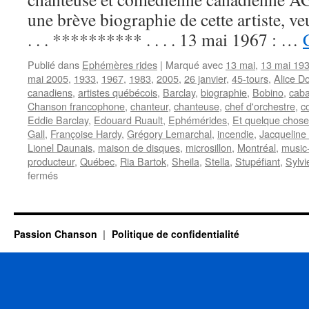
une brève biographie de cette artiste, 
. . . ********** . . . . 13 mai 1967 : …
Publié dans
Ephémères rides
|
Marqué avec
13 mai
,
13 mai 19
mai 2005
,
1933
,
1967
,
1983
,
2005
,
26 janvier
,
45-tours
,
Alice D
canadiens
,
artistes québécois
,
Barclay
,
biographie
,
Bobino
,
caba
Chanson francophone
,
chanteur
,
chanteuse
,
chef d'orchestre
,
c
Eddie Barclay
,
Edouard Ruault
,
Ephémérides
,
Et quelque chose
Gall
,
Françoise Hardy
,
Grégory Lemarchal
,
incendie
,
Jacqueline
Lionel Daunais
,
maison de disques
,
microsillon
,
Montréal
,
music-
producteur
,
Québec
,
Ria Bartok
,
Sheila
,
Stella
,
Stupéfiant
,
Sylvi
sur
fermés
13
MAI
Passion Chanson
Politique de confidentialité