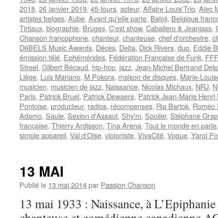
2018
,
26 janvier 2019
,
45-tours
,
acteur
,
Affaire Louis'Trio
,
Alec 
artistes belges
,
Aube
,
Avant qu'elle parte
,
Baloji
,
Belgique fran
Tirtiaux
,
biographie
,
Bruges
,
C'est show
,
Caballero & Jeanjass
,
Chanson francophone
,
chanteur
,
chanteuse
,
chef d'orchestre
,
cl
D6BELS Music Awards
,
Décès
,
Delta
,
Dick Rivers
,
duo
,
Eddie B
émission télé
,
Ephémérides
,
Fédération Française de Funk
,
FFF
Streel
,
Gilbert Bécaud
,
hip-hop
,
jazz
,
Jean-Michel Bertrand Del
Liège
,
Luis Mariano
,
M Pokora
,
maison de disques
,
Marie-Louis
musicien
,
musicien de jazz
,
Naissance
,
Nicolas Michaux
,
NRJ
,
N
Paris
,
Patrick Bruel
,
Patrick Dewaere
,
Patrick Jean-Marie Henri
Pontoise
,
producteur
,
radios
,
récompenses
,
Ria Bartok
,
Roméo E
Adamo
,
Saule
,
Sexion d'Assaut
,
Shy'm
,
Spoiler
,
Stéphane Grapp
française
,
Thierry Ardisson
,
Tina Arena
,
Tout le monde en parle
simple appareil
,
Val d'Oise
,
violoniste
,
VivaCité
,
Vogue
,
Yarol P
13 MAI
Publié le
13 mai 2014
par
Passion Chanson
13 mai 1933 : Naissance, à L’Epiphanie
chanteuse et comédienne canadienne A