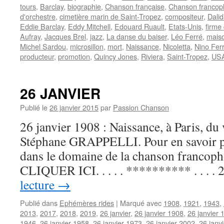
tours
,
Barclay
,
biographie
,
Chanson française
,
Chanson franco
d'orchestre
,
cimetière marin de Saint-Tropez
,
compositeur
,
Dali
Eddie Barclay
,
Eddy Mitchell
,
Edouard Ruault
,
Etats-Unis
,
firme
Aufray
,
Jacques Brel
,
jazz
,
La danse du baiser
,
Léo Ferré
,
maiso
Michel Sardou
,
microsillon
,
mort
,
Naissance
,
Nicoletta
,
Nino Ferr
producteur
,
promotion
,
Quincy Jones
,
Riviera
,
Saint-Tropez
,
US
26 JANVIER
Publié le
26 janvier 2015
par
Passion Chanson
26 janvier 1908 : Naissance, à Paris, du 
Stéphane GRAPPELLI. Pour en savoir plu
dans le domaine de la chanson francoph
CLIQUER ICI. . . . . ********** . . . .
lecture
→
Publié dans
Ephémères rides
|
Marqué avec
1908
,
1921
,
1943
,
2013
,
2017
,
2018
,
2019
,
26 janvier
,
26 janvier 1908
,
26 janvier 
1946
,
26 janvier 1958
,
26 janvier 1973
,
26 janvier 2002
,
26 janv