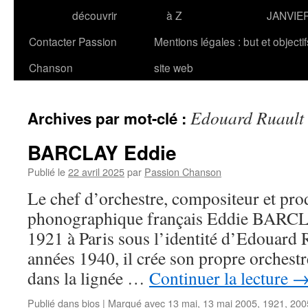
découvrir
à Z
JANVIE
Contacter Passion
Mentions légales : but et objecti
Chanson
site web
Edouard Ruault
Archives par mot-clé :
BARCLAY Eddie
Publié le
22 avril 2025
par
Passion Chanson
Le chef d’orchestre, compositeur et pro
phonographique français Eddie BARCLA
1921 à Paris sous l’identité d’Edouard R
années 1940, il crée son propre orchestr
dans la lignée …
Continuer la lecture
Publié dans
bios
|
Marqué avec
13 mai
,
13 mai 2005
,
1921
,
200