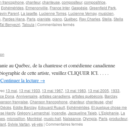
 francophone
,
chanteur
,
chanteuse
,
compositeur
,
compositrice
,
,
Ephémérides
,
Ermenonville
,
France Inter
,
Gaspésie
,
Greenfield Park
,
evin Parent
,
La jasette
,
Lucienne Torres
,
Lucienne Vernay
,
musicien
,
e
,
Pardes Hana
,
Paris
,
pianiste
,
piano
,
Québec
,
Ray Charles
,
Stella
,
Stella
sur
Tal Benyezri
,
Taloula
|
Commentaires fermés
12
DECEMBRE
son
anie au Québec, de la chanteuse et comédienne canadienne
graphie de cette artiste, veuillez CLIQUER ICI. . . . .
…
Continuer la lecture
→
vec
13 mai
,
13 mai 1933
,
13 mai 1967
,
13 mai 1983
,
13 mai 2005
,
1933
,
ice Dona
,
Anniversaire
,
artistes canadiens
,
artistes québécois
,
Barclay
,
anson française
,
Chanson francophone
,
chanteur
,
chanteuse
,
chef
,
Décès
,
Eddie Barclay
,
Edouard Ruault
,
Ephémérides
,
Et quelque chose me
ise Hardy
,
Grégory Lemarchal
,
incendie
,
Jacqueline Taieb
,
L'Epiphanie
,
La
ues
,
microsillon
,
Montréal
,
music-hall
,
Naissance
,
Olympia
,
Paris
,
producteur
,
sur
iant
,
Sylvie Vartan
,
yé-yés
|
Commentaires fermés
13
MAI