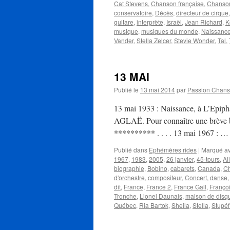
Cat Stevens
,
Chanson française
,
Chanson
conservatoire
,
Décès
,
directeur de cirque
guitare
,
interprète
,
Israël
,
Jean Richard
,
K
musique
,
musiques du monde
,
Naissanc
Vander
,
Stella Zelcer
,
Stevie Wonder
,
Tal
,
13 MAI
Publié le
13 mai 2014
par
Passion Chan
13 mai 1933 : Naissance, à L’Epiph
AGLAË. Pour connaître une brève bio
********** . . . . 13 mai 1967 : 
Publié dans
Ephémères rides
|
Marqué a
1967
,
1983
,
2005
,
26 janvier
,
45-tours
,
Al
biographie
,
Bobino
,
cabarets
,
Canada
,
Ch
d'orchestre
,
compositeur
,
Concert
,
danse
dit
,
France
,
France 2
,
France Gall
,
Franço
Tronche
,
Lionel Daunais
,
maison de disq
Québec
,
Ria Bartok
,
Sheila
,
Stella
,
Stupéf