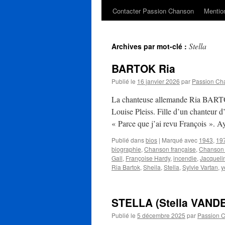
Contacter Passion Chanson
Mention
Stella
Archives par mot-clé :
BARTOK Ria
Publié le
16 janvier 2026
par
Passion Ch
La chanteuse allemande Ria BARTOK
Louise Pleiss. Fille d’un chanteur d
« Parce que j’ai revu François ».
Publié dans
bios
|
Marqué avec
1943
,
19
biographie
,
Chanson française
,
Chanson 
Gall
,
Françoise Hardy
,
incendie
,
Jacqueli
Ria Bartok
,
Sheila
,
Stella
,
Sylvie Vartan
,
y
STELLA (Stella VAND
Publié le
5 décembre 2025
par
Passion 