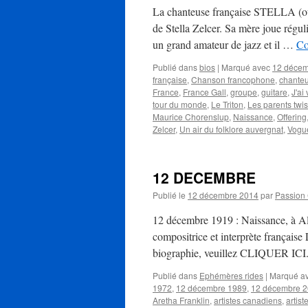
La chanteuse française STELLA (ou
de Stella Zelcer. Sa mère joue régul
un grand amateur de jazz et il …
Co
Publié dans
bios
|
Marqué avec
12 déce
française
,
Chanson francophone
,
chante
France
,
France Gall
,
groupe
,
guitare
,
J'ai 
tour du monde
,
Le Triton
,
Les parents twis
Maurice Chorenslup
,
Naissance
,
Offering
Zelcer
,
Un air du folklore auvergnat
,
Vogu
12 DECEMBRE
Publié le
12 décembre 2014
par
Passion
12 décembre 1919 : Naissance, à Alg
compositrice et interprète français
biographie, veuillez CLIQUER ICI. 
Publié dans
Ephémères rides
|
Marqué a
1972
,
12 décembre 1989
,
12 décembre 
Aretha Franklin
,
artistes canadiens
,
artis