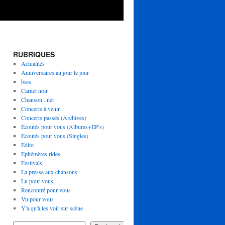
RUBRIQUES
Actualités
Anniversaires au jour le jour
bios
Carnet noir
Chanson . net
Concerts à venir
Concerts passés (Archives)
Ecoutés pour vous (Albums+EP's)
Ecoutés pour vous (Singles)
Edito
Ephémères rides
Festivals
La presse aux chansons
Lu pour vous
Rencontré pour vous
Vu pour vous
Y'a qu'à les voir sur scène