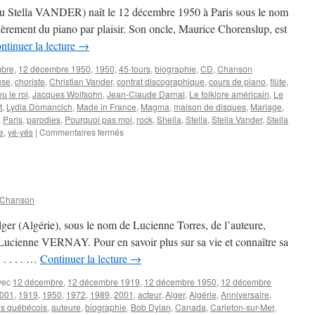
 Stella VANDER) naît le 12 décembre 1950 à Paris sous le nom
ièrement du piano par plaisir. Son oncle, Maurice Chorenslup, est
ntinuer la lecture
→
mbre
,
12 décembre 1950
,
1950
,
45-tours
,
biographie
,
CD
,
Chanson
use
,
choriste
,
Christian Vander
,
contrat discographique
,
cours de piano
,
flûte
,
vu le roi
,
Jacques Wolfsohn
,
Jean-Claude Darnal
,
Le folklore américain
,
Le
t
,
Lydia Domancich
,
Made in France
,
Magma
,
maison de disques
,
Mariage
,
,
Paris
,
parodies
,
Pourquoi pas moi
,
rock
,
Sheila
,
Stella
,
Stella Vander
,
Stella
sur
e
,
yé-yés
|
Commentaires fermés
STELLA
(Stella
VANDER)
 Chanson
er (Algérie), sous le nom de Lucienne Torres, de l’auteure,
e Lucienne VERNAY. Pour en savoir plus sur sa vie et connaître sa
. . . . …
Continuer la lecture
→
vec
12 décembre
,
12 décembre 1919
,
12 décembre 1950
,
12 décembre
2001
,
1919
,
1950
,
1972
,
1989
,
2001
,
acteur
,
Alger
,
Algérie
,
Anniversaire
,
tes québécois
,
auteure
,
biographie
,
Bob Dylan
,
Canada
,
Carleton-sur-Mer
,