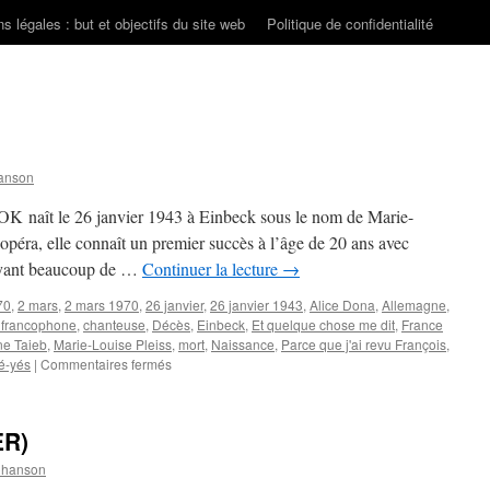
s légales : but et objectifs du site web
Politique de confidentialité
anson
 naît le 26 janvier 1943 à Einbeck sous le nom de Marie-
’opéra, elle connaît un premier succès à l’âge de 20 ans avec
 Ayant beaucoup de …
Continuer la lecture
→
70
,
2 mars
,
2 mars 1970
,
26 janvier
,
26 janvier 1943
,
Alice Dona
,
Allemagne
,
francophone
,
chanteuse
,
Décès
,
Einbeck
,
Et quelque chose me dit
,
France
ne Taieb
,
Marie-Louise Pleiss
,
mort
,
Naissance
,
Parce que j'ai revu François
,
sur
é-yés
|
Commentaires fermés
BARTOK
Ria
ER)
Chanson