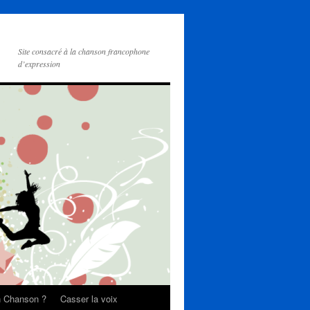
Site consacré à la chanson francophone
d’expression
on Chanson ?
Casser la voix