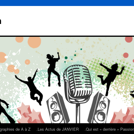
n
graphies de A à Z
.Les Actus de JANVIER
.Qui est « derrière » Passi