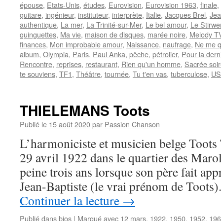
épouse
,
Etats-Unis
,
études
,
Eurovision
,
Eurovision 1963
,
finale
,
guitare
,
ingénieur
,
instituteur
,
interprète
,
Italie
,
Jacques Brel
,
Jea
authentique
,
La mer
,
La Trinité-sur-Mer
,
Le bel amour
,
Le Stirwe
guinguettes
,
Ma vie
,
maison de disques
,
marée noire
,
Melody T
finances
,
Mon improbable amour
,
Naissance
,
naufrage
,
Ne me q
album
,
Olympia
,
Paris
,
Paul Anka
,
pêche
,
pétrolier
,
Pour la derni
Rencontre
,
reprises
,
restaurant
,
Rien qu'un homme
,
Sacrée soi
te souviens
,
TF1
,
Théâtre
,
tournée
,
Tu t'en vas
,
tuberculose
,
US
THIELEMANS Toots
Publié le
15 août 2020
par
Passion Chanson
L’harmoniciste et musicien belge Too
29 avril 1922 dans le quartier des Maroll
peine trois ans lorsque son père fait ap
Jean-Baptiste (le vrai prénom de Toots)
Continuer la lecture
→
Publié dans
bios
|
Marqué avec
12 mars
,
1922
,
1950
,
1952
,
196