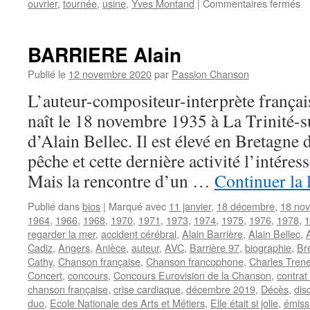
su
ouvrier
,
tournée
,
usine
,
Yves Montand
|
Commentaires fermés
L
Fr
BARRIERE Alain
Publié le
12 novembre 2020
par
Passion Chanson
L’auteur-compositeur-interprète fran
naît le 18 novembre 1935 à La Trinité-
d’Alain Bellec. Il est élevé en Bretagne 
pêche et cette dernière activité l’intéres
Mais la rencontre d’un …
Continuer la 
Publié dans
bios
|
Marqué avec
11 janvier
,
18 décembre
,
18 no
1964
,
1966
,
1968
,
1970
,
1971
,
1973
,
1974
,
1975
,
1976
,
1978
,
1
regarder la mer
,
accident cérébral
,
Alain Barrière
,
Alain Bellec
,
Cadiz
,
Angers
,
Anièce
,
auteur
,
AVC
,
Barrière 97
,
biographie
,
Br
Cathy
,
Chanson française
,
Chanson francophone
,
Charles Trene
Concert
,
concours
,
Concours Eurovision de la Chanson
,
contrat
chanson française
,
crise cardiaque
,
décembre 2019
,
Décès
,
dis
duo
,
Ecole Nationale des Arts et Métiers
,
Elle était si jolie
,
émiss