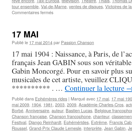
rêve encore
,
Taxi Europa
,
télévision
,
Théâtre
,
Thiais
,
Thomas D
tour ensemble
,
Val-de-Marne
,
ventes de disques
,
Victoires de l
sur
Commentaires fermés
16
JUIN
17 MAI
Publié le
17 mai 2014
par
Passion Chanson
17 mai 1904 : Naissance, à Paris, de l’ac
français Jean GABIN sous son véritabl
Gabin Moncorgé. Pour en savoir plus sur
musicales de cet artiste, veuillez CLIQUE
********** . …
Continuer la lecture
Publié dans
Ephémères rides
|
Marqué avec
17 mai
,
17 mai 19
mai 2009
,
1904
,
1981
,
2003
,
2009
,
Académie Charles-Cros
,
act
Borbé
,
Anniversaire
,
auteur
,
Bastien Lucas
,
Belgique francopho
Chanson française
,
Chanson francophone
,
chanteur
,
classemen
Festival
,
Django Reinhardt
,
Ephémérides
,
Extrême
,
Francis Cab
Roussel
,
Grand-Prix Claude Lemesle
,
interprète
,
Jean Gabin
,
J