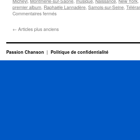
Micheyl
,
Montmerle-sur-Saône
,
musique
,
Naissance
,
New York
,
premier album
,
Raphaële Lannadère
,
Samois-sur-Seine
,
Télér
sur
Commentaires fermés
16
MAI
←
Articles plus anciens
Passion Chanson
Politique de confidentialité