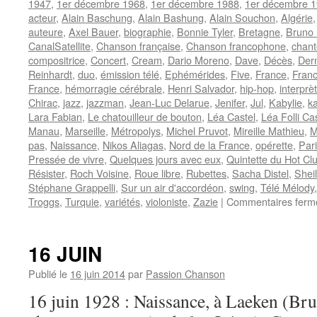
1947
,
1er décembre 1968
,
1er décembre 1988
,
1er décembre 
acteur
,
Alain Baschung
,
Alain Bashung
,
Alain Souchon
,
Algérie
auteure
,
Axel Bauer
,
biographie
,
Bonnie Tyler
,
Bretagne
,
Bruno 
CanalSatellite
,
Chanson française
,
Chanson francophone
,
chant
compositrice
,
Concert
,
Cream
,
Dario Moreno
,
Dave
,
Décès
,
Der
Reinhardt
,
duo
,
émission télé
,
Ephémérides
,
Five
,
France
,
Franc
France
,
hémorragie cérébrale
,
Henri Salvador
,
hip-hop
,
interprè
Chirac
,
jazz
,
jazzman
,
Jean-Luc Delarue
,
Jenifer
,
Jul
,
Kabylie
,
k
Lara Fabian
,
Le chatouilleur de bouton
,
Léa Castel
,
Léa Folli Cas
Manau
,
Marseille
,
Métropolys
,
Michel Pruvot
,
Mireille Mathieu
,
M
pas
,
Naissance
,
Nikos Aliagas
,
Nord de la France
,
opérette
,
Par
Pressée de vivre
,
Quelques jours avec eux
,
Quintette du Hot Cl
Résister
,
Roch Voisine
,
Roue libre
,
Rubettes
,
Sacha Distel
,
Shei
Stéphane Grappelli
,
Sur un air d'accordéon
,
swing
,
Télé Mélody
Troggs
,
Turquie
,
variétés
,
violoniste
,
Zazie
|
Commentaires ferm
16 JUIN
Publié le
16 juin 2014
par
Passion Chanson
16 juin 1928 : Naissance, à Laeken (Brux