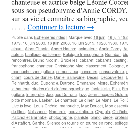
chanteuse et actrice belge Léonie Coo
sous son pseudonyme d’Annie CORDY. P
sur sa vie et connaître sa biographie, v
. . …
Continuer la lecture
→
Publié dans
Ephémères rides
|
Marqué avec
16 juin
,
16 juin 19
1979
,
16 juin 2003
,
16 juin 2008
,
16 juin 2019
,
1928
,
1969
,
197
album
,
Alors Chante
,
André Hancre
,
animateur
,
Annie Cordy
,
An
auteur
,
banlieue parisienne
,
Belgique francophone
,
Bénabar
,
bi
rencontres
,
Bruno Nicolini
,
Bruxelles
,
cabaret
,
cabarets
,
casting
francophone
,
chanteur
,
Christophe Mae
,
classement
,
Cologne
,
manouche sans guitare
,
compositeur
,
concours
,
conservatoire
,
chant
,
cours de danse
,
Daniel Balavoine
,
Décès
,
Découvertes
,
D
Reinhardt
,
duo
,
Dutronc & Dutronc
,
Emmanuel Moire
,
Ephéméri
la hauteur
,
études d'art cinématographique
,
fantaisiste
,
Film
,
Fra
guitare
,
interprète
,
Jacques Dutronc
,
jazz
,
Jean-Jacques Goldm
p'tite monnaie
,
Laeken
,
Le chanteur
,
Le dîner
,
Le Mans
,
Le Roi S
Live is love
,
Louis Chédid
,
manouche
,
Max Doucet
,
Mon essenti
de films
,
Naissance
,
Namurois
,
nouvel album
,
Olympia
,
On lâche 
Patchol et Barnabé
,
photographe
,
pianiste
,
piano
,
pièce
,
profes
d'Astaffort
,
Sarthe
,
Silence on tourne on tourne en rond
,
solfège