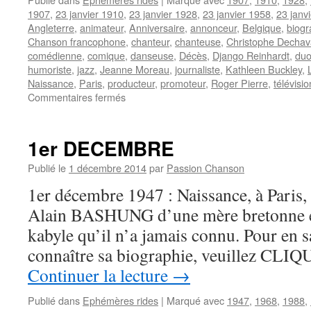
1907
,
23 janvier 1910
,
23 janvier 1928
,
23 janvier 1958
,
23 janv
Angleterre
,
animateur
,
Anniversaire
,
annonceur
,
Belgique
,
biogr
Chanson francophone
,
chanteur
,
chanteuse
,
Christophe Decha
comédienne
,
comique
,
danseuse
,
Décès
,
Django Reinhardt
,
du
humoriste
,
jazz
,
Jeanne Moreau
,
journaliste
,
Kathleen Buckley
,
Naissance
,
Paris
,
producteur
,
promoteur
,
Roger Pierre
,
télévisio
sur
Commentaires fermés
23
JANVIER
1er DECEMBRE
Publié le
1 décembre 2014
par
Passion Chanson
1er décembre 1947 : Naissance, à Paris,
Alain BASHUNG d’une mère bretonne et
kabyle qu’il n’a jamais connu. Pour en sa
connaître sa biographie, veuillez CLIQ
Continuer la lecture
→
Publié dans
Ephémères rides
|
Marqué avec
1947
,
1968
,
1988
,