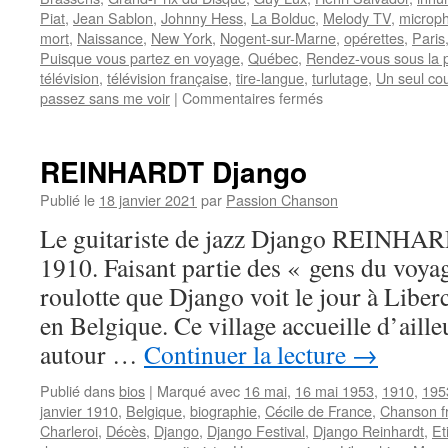
Piat
,
Jean Sablon
,
Johnny Hess
,
La Bolduc
,
Melody TV
,
microp
mort
,
Naissance
,
New York
,
Nogent-sur-Marne
,
opérettes
,
Paris
Puisque vous partez en voyage
,
Québec
,
Rendez-vous sous la p
télévision
,
télévision française
,
tire-langue
,
turlutage
,
Un seul co
sur
passez sans me voir
|
Commentaires fermés
SABLON
Jean
REINHARDT Django
Publié le
18 janvier 2021
par
Passion Chanson
Le guitariste de jazz Django REINHARD
1910. Faisant partie des « gens du voyag
roulotte que Django voit le jour à Liber
en Belgique. Ce village accueille d’aill
autour …
Continuer la lecture
→
Publié dans
bios
|
Marqué avec
16 mai
,
16 mai 1953
,
1910
,
195
janvier 1910
,
Belgique
,
biographie
,
Cécile de France
,
Chanson f
Charleroi
,
Décès
,
Django
,
Django Festival
,
Django Reinhardt
,
Et