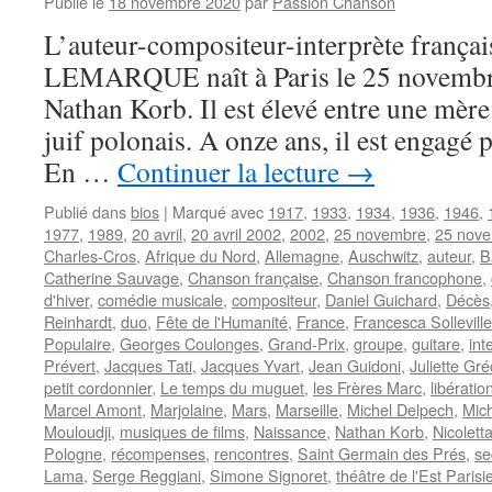
Publié le
18 novembre 2020
par
Passion Chanson
L’auteur-compositeur-interprète françai
LEMARQUE naît à Paris le 25 novembr
Nathan Korb. Il est élevé entre une mère
juif polonais. A onze ans, il est engagé p
En …
Continuer la lecture
→
Publié dans
bios
|
Marqué avec
1917
,
1933
,
1934
,
1936
,
1946
,
1977
,
1989
,
20 avril
,
20 avril 2002
,
2002
,
25 novembre
,
25 nov
Charles-Cros
,
Afrique du Nord
,
Allemagne
,
Auschwitz
,
auteur
,
B
Catherine Sauvage
,
Chanson française
,
Chanson francophone
,
d'hiver
,
comédie musicale
,
compositeur
,
Daniel Guichard
,
Décès
Reinhardt
,
duo
,
Fête de l'Humanité
,
France
,
Francesca Solleville
Populaire
,
Georges Coulonges
,
Grand-Prix
,
groupe
,
guitare
,
int
Prévert
,
Jacques Tati
,
Jacques Yvart
,
Jean Guidoni
,
Juliette Gr
petit cordonnier
,
Le temps du muguet
,
les Frères Marc
,
libératio
Marcel Amont
,
Marjolaine
,
Mars
,
Marseille
,
Michel Delpech
,
Mic
Mouloudji
,
musiques de films
,
Naissance
,
Nathan Korb
,
Nicolett
Pologne
,
récompenses
,
rencontres
,
Saint Germain des Prés
,
se
Lama
,
Serge Reggiani
,
Simone Signoret
,
théâtre de l'Est Parisi