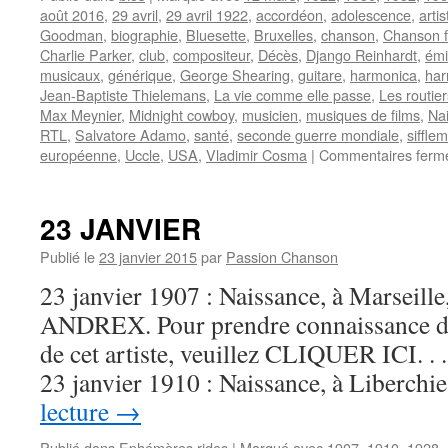
août 2016
,
29 avril
,
29 avril 1922
,
accordéon
,
adolescence
,
arti
Goodman
,
biographie
,
Bluesette
,
Bruxelles
,
chanson
,
Chanson f
Charlie Parker
,
club
,
compositeur
,
Décès
,
Django Reinhardt
,
émi
musicaux
,
générique
,
George Shearing
,
guitare
,
harmonica
,
har
Jean-Baptiste Thielemans
,
La vie comme elle passe
,
Les routie
Max Meynier
,
Midnight cowboy
,
musicien
,
musiques de films
,
Na
RTL
,
Salvatore Adamo
,
santé
,
seconde guerre mondiale
,
siffle
européenne
,
Uccle
,
USA
,
Vladimir Cosma
|
Commentaires ferm
23 JANVIER
Publié le
23 janvier 2015
par
Passion Chanson
23 janvier 1907 : Naissance, à Marseille
ANDREX. Pour prendre connaissance d’
de cet artiste, veuillez CLIQUER ICI. . . 
23 janvier 1910 : Naissance, à Liberch
lecture
→
Publié dans
Ephémères rides
|
Marqué avec
1907
,
1910
,
1928
,