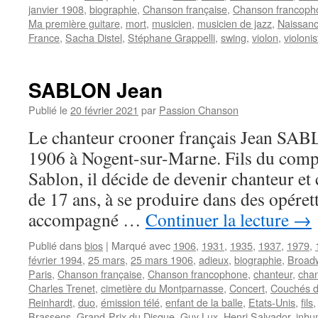
janvier 1908
,
biographie
,
Chanson française
,
Chanson francoph
Ma première guitare
,
mort
,
musicien
,
musicien de jazz
,
Naissan
France
,
Sacha Distel
,
Stéphane Grappelli
,
swing
,
violon
,
violonis
SABLON Jean
Publié le
20 février 2021
par
Passion Chanson
Le chanteur crooner français Jean SAB
1906 à Nogent-sur-Marne. Fils du comp
Sablon, il décide de devenir chanteur e
de 17 ans, à se produire dans des opérett
accompagné …
Continuer la lecture
→
Publié dans
bios
|
Marqué avec
1906
,
1931
,
1935
,
1937
,
1979
,
février 1994
,
25 mars
,
25 mars 1906
,
adieux
,
biographie
,
Broad
Paris
,
Chanson française
,
Chanson francophone
,
chanteur
,
cha
Charles Trenet
,
cimetière du Montparnasse
,
Concert
,
Couchés da
Reinhardt
,
duo
,
émission télé
,
enfant de la balle
,
Etats-Unis
,
fils
Brassens
,
Grand-Prix du Disque
,
Guy Lux
,
Henri Salvador
,
inhu