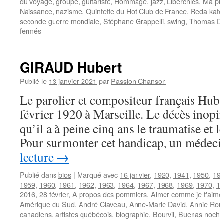
du voyage
,
groupe
,
guitariste
,
Hommage
,
jazz
,
Liberchies
,
Ma pr
Naissance
,
nazisme
,
Quintette du Hot Club de France
,
Reda kat
seconde guerre mondiale
,
Stéphane Grappelli
,
swing
,
Thomas D
sur
fermés
REINHARDT
Django
GIRAUD Hubert
Publié le
13 janvier 2021
par
Passion Chanson
Le parolier et compositeur français Hu
février 1920 à Marseille. Le décès inopi
qu’il a à peine cinq ans le traumatise et
Pour surmonter cet handicap, un médec
lecture
→
Publié dans
bios
|
Marqué avec
16 janvier
,
1920
,
1941
,
1950
,
1
1959
,
1960
,
1961
,
1962
,
1963
,
1964
,
1967
,
1968
,
1969
,
1970
,
1
2016
,
28 février
,
A propos des pommiers
,
Aimer comme je t'aim
Amérique du Sud
,
André Claveau
,
Anne-Marie David
,
Annie Ro
canadiens
,
artistes québécois
,
biographie
,
Bourvil
,
Buenas noch