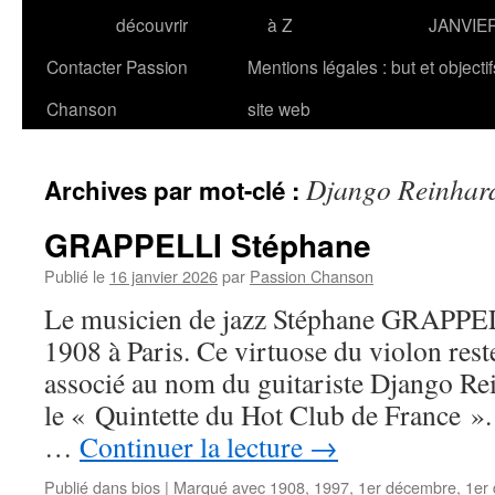
découvrir
à Z
JANVIE
Contacter Passion
Mentions légales : but et objecti
Chanson
site web
Django Reinhar
Archives par mot-clé :
GRAPPELLI Stéphane
Publié le
16 janvier 2026
par
Passion Chanson
Le musicien de jazz Stéphane GRAPPELL
1908 à Paris. Ce virtuose du violon rest
associé au nom du guitariste Django Rei
le « Quintette du Hot Club de France ».
…
Continuer la lecture
→
Publié dans
bios
|
Marqué avec
1908
,
1997
,
1er décembre
,
1er