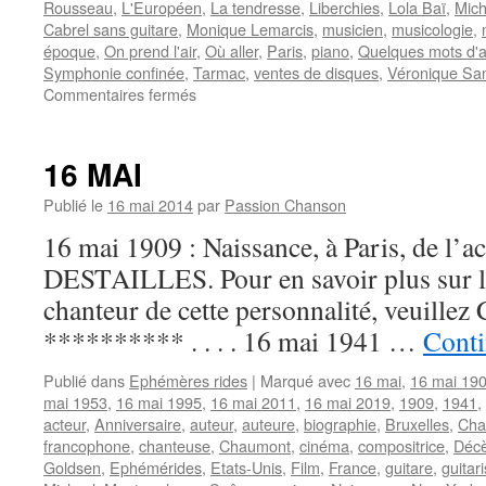
Rousseau
,
L'Européen
,
La tendresse
,
Liberchies
,
Lola Baï
,
Mich
Cabrel sans guitare
,
Monique Lemarcis
,
musicien
,
musicologie
,
époque
,
On prend l'air
,
Où aller
,
Paris
,
piano
,
Quelques mots d'
Symphonie confinée
,
Tarmac
,
ventes de disques
,
Véronique Sa
sur
Commentaires fermés
17
MAI
16 MAI
Publié le
16 mai 2014
par
Passion Chanson
16 mai 1909 : Naissance, à Paris, de l’ac
DESTAILLES. Pour en savoir plus sur les
chanteur de cette personnalité, veuillez 
********** . . . . 16 mai 1941 …
Conti
Publié dans
Ephémères rides
|
Marqué avec
16 mai
,
16 mai 19
mai 1953
,
16 mai 1995
,
16 mai 2011
,
16 mai 2019
,
1909
,
1941
,
acteur
,
Anniversaire
,
auteur
,
auteure
,
biographie
,
Bruxelles
,
Cha
francophone
,
chanteuse
,
Chaumont
,
cinéma
,
compositrice
,
Déc
Goldsen
,
Ephémérides
,
Etats-Unis
,
Film
,
France
,
guitare
,
guitari