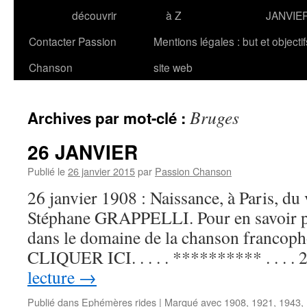
découvrir
à Z
JANVIE
Contacter Passion
Mentions légales : but et objecti
Chanson
site web
Bruges
Archives par mot-clé :
26 JANVIER
Publié le
26 janvier 2015
par
Passion Chanson
26 janvier 1908 : Naissance, à Paris, du 
Stéphane GRAPPELLI. Pour en savoir plu
dans le domaine de la chanson francoph
CLIQUER ICI. . . . . ********** . . . .
lecture
→
Publié dans
Ephémères rides
|
Marqué avec
1908
,
1921
,
1943
,