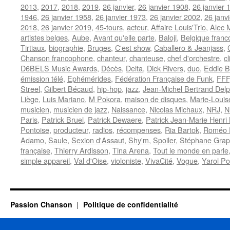
2013
,
2017
,
2018
,
2019
,
26 janvier
,
26 janvier 1908
,
26 janvier 
1946
,
26 janvier 1958
,
26 janvier 1973
,
26 janvier 2002
,
26 janv
2018
,
26 janvier 2019
,
45-tours
,
acteur
,
Affaire Louis'Trio
,
Alec 
artistes belges
,
Aube
,
Avant qu'elle parte
,
Baloji
,
Belgique fran
Tirtiaux
,
biographie
,
Bruges
,
C'est show
,
Caballero & Jeanjass
,
Chanson francophone
,
chanteur
,
chanteuse
,
chef d'orchestre
,
cl
D6BELS Music Awards
,
Décès
,
Delta
,
Dick Rivers
,
duo
,
Eddie B
émission télé
,
Ephémérides
,
Fédération Française de Funk
,
FFF
Streel
,
Gilbert Bécaud
,
hip-hop
,
jazz
,
Jean-Michel Bertrand Del
Liège
,
Luis Mariano
,
M Pokora
,
maison de disques
,
Marie-Louis
musicien
,
musicien de jazz
,
Naissance
,
Nicolas Michaux
,
NRJ
,
N
Paris
,
Patrick Bruel
,
Patrick Dewaere
,
Patrick Jean-Marie Henri
Pontoise
,
producteur
,
radios
,
récompenses
,
Ria Bartok
,
Roméo E
Adamo
,
Saule
,
Sexion d'Assaut
,
Shy'm
,
Spoiler
,
Stéphane Grapp
française
,
Thierry Ardisson
,
Tina Arena
,
Tout le monde en parle
simple appareil
,
Val d'Oise
,
violoniste
,
VivaCité
,
Vogue
,
Yarol P
Passion Chanson
Politique de confidentialité