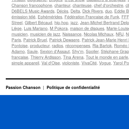
Chanson francophone
,
chanteur
,
chanteuse
,
chef d'orchestre
,
cl
D6BELS Music Awards
,
Décès
,
Delta
,
Dick Rivers
,
duo
,
Eddie B
émission télé
,
Ephémérides
,
Fédération Française de Funk
,
FFF
Streel
,
Gilbert Bécaud
,
hip-hop
,
jazz
,
Jean-Michel Bertrand Del
Liège
,
Luis Mariano
,
M Pokora
,
maison de disques
,
Marie-Louis
musicien
,
musicien de jazz
,
Naissance
,
Nicolas Michaux
,
NRJ
,
N
Paris
,
Patrick Bruel
,
Patrick Dewaere
,
Patrick Jean-Marie Henri
Pontoise
,
producteur
,
radios
,
récompenses
,
Ria Bartok
,
Roméo E
Adamo
,
Saule
,
Sexion d'Assaut
,
Shy'm
,
Spoiler
,
Stéphane Grapp
française
,
Thierry Ardisson
,
Tina Arena
,
Tout le monde en parle
simple appareil
,
Val d'Oise
,
violoniste
,
VivaCité
,
Vogue
,
Yarol P
Passion Chanson
Politique de confidentialité