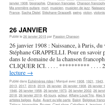
janvier 1908
,
biographie
,
Chanson française
,
Chanson francoph
Ma première guitare
,
mort
,
musicien
,
musicien de jazz
,
Naissan
France
,
Sacha Distel
,
Stéphane Grappelli
,
swing
,
violon
,
violonis
26 JANVIER
Publié le
26 janvier 2015
par
Passion Chanson
26 janvier 1908 : Naissance, à Paris, du 
Stéphane GRAPPELLI. Pour en savoir plu
dans le domaine de la chanson francoph
CLIQUER ICI. . . . . ********** . . . .
lecture
→
Publié dans
Ephémères rides
|
Marqué avec
1908
,
1921
,
1943
,
2013
,
2017
,
2018
,
2019
,
26 janvier
,
26 janvier 1908
,
26 janvier 
1946
,
26 janvier 1958
,
26 janvier 1973
,
26 janvier 2002
,
26 janv
2018
,
26 janvier 2019
,
45-tours
,
acteur
,
Affaire Louis'Trio
,
Alec 
artistes belges
,
Aube
,
Avant qu'elle parte
,
Baloji
,
Belgique fran
Tirtiaux
,
biographie
,
Bruges
,
C'est show
,
Caballero & Jeanjass
,