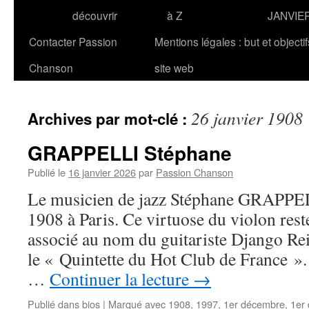
découvrir
à Z
JANVIE
Contacter Passion
Mentions légales : but et objecti
Chanson
site web
26 janvier 1908
Archives par mot-clé :
GRAPPELLI Stéphane
Publié le
16 janvier 2026
par
Passion Chanson
Le musicien de jazz Stéphane GRAPPELL
1908 à Paris. Ce virtuose du violon rest
associé au nom du guitariste Django Rei
le « Quintette du Hot Club de France ».
…
Continuer la lecture
→
Publié dans
bios
|
Marqué avec
1908
,
1997
,
1er décembre
,
1er