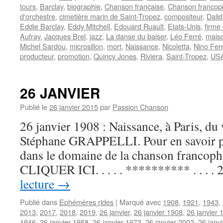
tours
,
Barclay
,
biographie
,
Chanson française
,
Chanson franco
d'orchestre
,
cimetière marin de Saint-Tropez
,
compositeur
,
Dali
Eddie Barclay
,
Eddy Mitchell
,
Edouard Ruault
,
Etats-Unis
,
firme
Aufray
,
Jacques Brel
,
jazz
,
La danse du baiser
,
Léo Ferré
,
maiso
Michel Sardou
,
microsillon
,
mort
,
Naissance
,
Nicoletta
,
Nino Ferr
producteur
,
promotion
,
Quincy Jones
,
Riviera
,
Saint-Tropez
,
US
26 JANVIER
Publié le
26 janvier 2015
par
Passion Chanson
26 janvier 1908 : Naissance, à Paris, du 
Stéphane GRAPPELLI. Pour en savoir plu
dans le domaine de la chanson francoph
CLIQUER ICI. . . . . ********** . . . .
lecture
→
Publié dans
Ephémères rides
|
Marqué avec
1908
,
1921
,
1943
,
2013
,
2017
,
2018
,
2019
,
26 janvier
,
26 janvier 1908
,
26 janvier 
1946
,
26 janvier 1958
,
26 janvier 1973
,
26 janvier 2002
,
26 janv