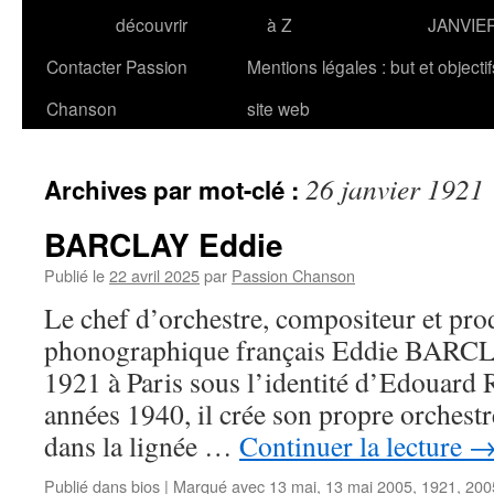
découvrir
à Z
JANVIE
Contacter Passion
Mentions légales : but et objecti
Chanson
site web
26 janvier 1921
Archives par mot-clé :
BARCLAY Eddie
Publié le
22 avril 2025
par
Passion Chanson
Le chef d’orchestre, compositeur et pro
phonographique français Eddie BARCLA
1921 à Paris sous l’identité d’Edouard R
années 1940, il crée son propre orchestr
dans la lignée …
Continuer la lecture
Publié dans
bios
|
Marqué avec
13 mai
,
13 mai 2005
,
1921
,
200