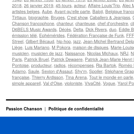
2018
,
26 janvier 2019
,
45-tours
,
acteur
,
Affaire Louis'Trio
,
Alec 
artistes belges
,
Aube
,
Avant qu'elle parte
,
Baloji
,
Belgique fran
Tirtiaux
,
biographie
,
Bruges
,
C'est show
,
Caballero & Jeanjass
,
Chanson francophone
,
chanteur
,
chanteuse
,
chef d'orchestre
,
cl
D6BELS Music Awards
,
Décès
,
Delta
,
Dick Rivers
,
duo
,
Eddie B
émission télé
,
Ephémérides
,
Fédération Française de Funk
,
FFF
Streel
,
Gilbert Bécaud
,
hip-hop
,
jazz
,
Jean-Michel Bertrand Del
Liège
,
Luis Mariano
,
M Pokora
,
maison de disques
,
Marie-Louis
musicien
,
musicien de jazz
,
Naissance
,
Nicolas Michaux
,
NRJ
,
N
Paris
,
Patrick Bruel
,
Patrick Dewaere
,
Patrick Jean-Marie Henri
Pontoise
,
producteur
,
radios
,
récompenses
,
Ria Bartok
,
Roméo E
Adamo
,
Saule
,
Sexion d'Assaut
,
Shy'm
,
Spoiler
,
Stéphane Grapp
française
,
Thierry Ardisson
,
Tina Arena
,
Tout le monde en parle
simple appareil
,
Val d'Oise
,
violoniste
,
VivaCité
,
Vogue
,
Yarol P
Passion Chanson
Politique de confidentialité