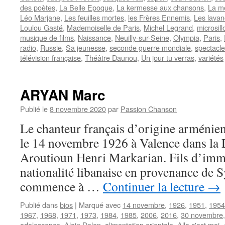
des poètes
,
La Belle Epoque
,
La kermesse aux chansons
,
La m
Léo Marjane
,
Les feuilles mortes
,
les Frères Ennemis
,
Les lavan
Loulou Gasté
,
Mademoiselle de Paris
,
Michel Legrand
,
microsill
musique de films
,
Naissance
,
Neuilly-sur-Seine
,
Olympia
,
Paris
,
radio
,
Russie
,
Sa jeunesse
,
seconde guerre mondiale
,
spectacl
télévision française
,
Théâtre Daunou
,
Un jour tu verras
,
variétés
ARYAN Marc
Publié le
8 novembre 2020
par
Passion Chanson
Le chanteur français d’origine armén
le 14 novembre 1926 à Valence dans la
Aroutioun Henri Markarian. Fils d’imm
nationalité libanaise en provenance de Sy
commence à …
Continuer la lecture
→
Publié dans
bios
|
Marqué avec
14 novembre
,
1926
,
1951
,
1954
1967
,
1968
,
1971
,
1973
,
1984
,
1985
,
2006
,
2016
,
30 novembre
adolescence
,
Alain Delon
,
alimentation orientale
,
Allo c'est moi
,