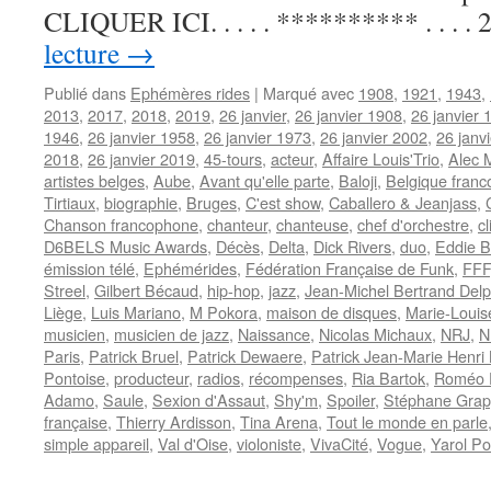
CLIQUER ICI. . . . . ********** . . . .
lecture
→
Publié dans
Ephémères rides
|
Marqué avec
1908
,
1921
,
1943
,
2013
,
2017
,
2018
,
2019
,
26 janvier
,
26 janvier 1908
,
26 janvier 
1946
,
26 janvier 1958
,
26 janvier 1973
,
26 janvier 2002
,
26 janv
2018
,
26 janvier 2019
,
45-tours
,
acteur
,
Affaire Louis'Trio
,
Alec 
artistes belges
,
Aube
,
Avant qu'elle parte
,
Baloji
,
Belgique fran
Tirtiaux
,
biographie
,
Bruges
,
C'est show
,
Caballero & Jeanjass
,
Chanson francophone
,
chanteur
,
chanteuse
,
chef d'orchestre
,
cl
D6BELS Music Awards
,
Décès
,
Delta
,
Dick Rivers
,
duo
,
Eddie B
émission télé
,
Ephémérides
,
Fédération Française de Funk
,
FFF
Streel
,
Gilbert Bécaud
,
hip-hop
,
jazz
,
Jean-Michel Bertrand Del
Liège
,
Luis Mariano
,
M Pokora
,
maison de disques
,
Marie-Louis
musicien
,
musicien de jazz
,
Naissance
,
Nicolas Michaux
,
NRJ
,
N
Paris
,
Patrick Bruel
,
Patrick Dewaere
,
Patrick Jean-Marie Henri
Pontoise
,
producteur
,
radios
,
récompenses
,
Ria Bartok
,
Roméo E
Adamo
,
Saule
,
Sexion d'Assaut
,
Shy'm
,
Spoiler
,
Stéphane Grapp
française
,
Thierry Ardisson
,
Tina Arena
,
Tout le monde en parle
simple appareil
,
Val d'Oise
,
violoniste
,
VivaCité
,
Vogue
,
Yarol P