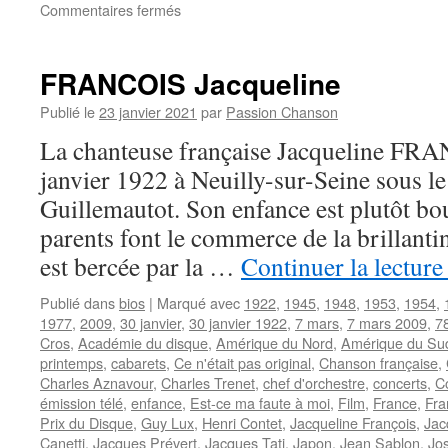
sur
Commentaires fermés
FERRE
Léo
FRANCOIS Jacqueline
Publié le
23 janvier 2021
par
Passion Chanson
La chanteuse française Jacqueline FRA
janvier 1922 à Neuilly-sur-Seine sous l
Guillemautot. Son enfance est plutôt bo
parents font le commerce de la brillant
est bercée par la …
Continuer la lectur
Publié dans
bios
|
Marqué avec
1922
,
1945
,
1948
,
1953
,
1954
,
1977
,
2009
,
30 janvier
,
30 janvier 1922
,
7 mars
,
7 mars 2009
,
7
Cros
,
Académie du disque
,
Amérique du Nord
,
Amérique du Su
printemps
,
cabarets
,
Ce n'était pas original
,
Chanson française
,
Charles Aznavour
,
Charles Trenet
,
chef d'orchestre
,
concerts
,
C
émission télé
,
enfance
,
Est-ce ma faute à moi
,
Film
,
France
,
Fra
Prix du Disque
,
Guy Lux
,
Henri Contet
,
Jacqueline François
,
Jac
Canetti
,
Jacques Prévert
,
Jacques Tati
,
Japon
,
Jean Sablon
,
Jo