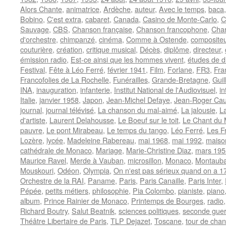
Alors Chante
,
animatrice
,
Ardèche
,
auteur
,
Avec le temps
,
baca
Bobino
,
C'est extra
,
cabaret
,
Canada
,
Casino de Monte-Carlo
,
C
Sauvage
,
CBS
,
Chanson française
,
Chanson francophone
,
Char
d'orchestre
,
chimpanzé
,
cinéma
,
Comme à Ostende
,
compositeu
couturière
,
création
,
critique musical
,
Décès
,
diplôme
,
directeur
,
émission radio
,
Est-ce ainsi que les hommes vivent
,
études de dr
Festival
,
Fête à Léo Ferré
,
février 1941
,
Film
,
Forlane
,
FR3
,
Fra
Francofolies de La Rochelle
,
Funérailles
,
Grande-Bretagne
,
Guil
INA
,
inauguration
,
infanterie
,
Institut National de l'Audiovisuel
,
in
Italie
,
janvier 1958
,
Japon
,
Jean-Michel Defaye
,
Jean-Roger Ca
journal
,
journal télévisé
,
La chanson du mal-aimé
,
La jalousie
,
La
d'artiste
,
Laurent Delahousse
,
Le Boeuf sur le toit
,
Le Chant du
pauvre
,
Le pont Mirabeau
,
Le temps du tango
,
Léo Ferré
,
Les F
Lozère
,
lycée
,
Madeleine Rabereau
,
mai 1968
,
mai 1992
,
maiso
cathédrale de Monaco
,
Mariage
,
Marie-Christine Diaz
,
mars 195
Maurice Ravel
,
Merde à Vauban
,
microsillon
,
Monaco
,
Montaub
Mouskouri
,
Odéon
,
Olympia
,
On n'est pas sérieux quand on a 1
Orchestre de la RAI
,
Paname
,
Paris
,
Paris Canaille
,
Paris Inter
,
Pépée
,
petits métiers
,
philosophie
,
Pia Colombo
,
pianiste
,
piano
album
,
Prince Rainier de Monaco
,
Printemps de Bourges
,
radio
Richard Boutry
,
Salut Beatnik
,
sciences politiques
,
seconde guer
Théâtre Libertaire de Paris
,
TLP Dejazet
,
Toscane
,
tour de chan