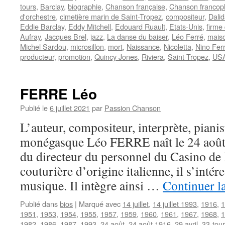
tours
,
Barclay
,
biographie
,
Chanson française
,
Chanson franco
d'orchestre
,
cimetière marin de Saint-Tropez
,
compositeur
,
Dali
Eddie Barclay
,
Eddy Mitchell
,
Edouard Ruault
,
Etats-Unis
,
firme
Aufray
,
Jacques Brel
,
jazz
,
La danse du baiser
,
Léo Ferré
,
maiso
Michel Sardou
,
microsillon
,
mort
,
Naissance
,
Nicoletta
,
Nino Ferr
producteur
,
promotion
,
Quincy Jones
,
Riviera
,
Saint-Tropez
,
US
FERRE Léo
Publié le
6 juillet 2021
par
Passion Chanson
L’auteur, compositeur, interprète, pianis
monégasque Léo FERRE naît le 24 août
du directeur du personnel du Casino de
couturière d’origine italienne, il s’intéres
musique. Il intègre ainsi …
Continuer l
Publié dans
bios
|
Marqué avec
14 juillet
,
14 juillet 1993
,
1916
,
1
1951
,
1953
,
1954
,
1955
,
1957
,
1959
,
1960
,
1961
,
1967
,
1968
,
1
1982
,
1986
,
1987
,
1993
,
24 août
,
24 août 1916
,
29 avril
,
33-tou