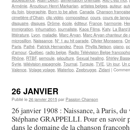
Arménie
,
Aroutioun Henri Markarian
,
artistes belges
,
auteur
,
aut
du foin
,
biographie
,
Born to be alive
,
Canada
,
Chanson français
cimetière d'Ohain
,
clip vidéo
,
compositeur
,
cours
,
cours de lang
disquaire
,
disques
,
Drôme
,
école
,
éditeur
,
France
,
harmonie
,
Hen
immigration
,
inhumation
,
journaliste
,
Kaos Films
,
Katy
,
La Barq'à
littérature
,
Lyon
,
maladie
,
Marc Aryan
,
Marc Aryan chanteur de
microsillon
,
Naissance
,
N° 1 au hit parade
,
Olivier Monssens
,
On
Paris
,
Pathé
,
Patrick Hernandez
,
Pecq
,
Phyllis Nelson
,
piano
,
p
d'amour
,
Québec
,
radio belge
,
Radio Télévision Belge francoph
Rhône
,
RTBF
,
semoule
,
sépulture
,
Sexual healing
,
Shirley Bass
Syrie
,
télévision espagnole
,
Tournai
,
Turquie
,
TVE
,
Un jour
,
Un p
Valence
,
Volage volage
,
Waterloo
,
Zeebrugge
,
Zidani
|
Comment
26 JANVIER
Publié le
26 janvier 2015
par
Passion Chanson
26 janvier 1908 : Naissance, à Paris, du 
Stéphane GRAPPELLI. Pour en savoir plu
dans le domaine de la chanson francoph