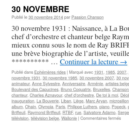
30 NOVEMBRE
Publié le
30 novembre 2014
par
Passion Chanson
30 novembre 1931 : Naissance, à La Bou
chef d’orchestre et chanteur belge R
mieux connu sous le nom de Ray BRIF
une brève biographie de l’artiste, veuill
********** …
Continuer la lecture
→
Publié dans
Ephémères rides
|
Marqué avec
1931
,
1985
,
2007
,
novembre 1931
,
30 novembre 1985
,
30 novembre 2007
,
30 no
animateur
,
Anne Sylvestre
,
Anniversaire
,
Arménie
,
artistes belg
Boulevard des Capucines
,
Bruno Coquatrix
,
Bruxelles
,
Chanson 
chanteur
,
Charles Aznavour
,
chef d'orchestre
,
De toi à moi
,
Déc
inauguration
,
La Bouverie
,
Liban
,
Liège
,
Marc Aryan
,
microsillon
album
,
Ohain
,
Olympia
,
Paris
,
Philippe Luthers
,
piano
,
Popeck
,
Briffeuil
,
Raymond Briffeuil
,
RTBF
,
rue
,
Salvatore Adamo
,
Serge
sur
télévision
,
télévision belge
,
Wallonie
|
Commentaires fermés
30