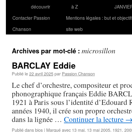
découvrir
à Z
JANVIE
Contacter Passion
Mentions légales : but et objecti
Chanson
site web
microsillon
Archives par mot-clé :
BARCLAY Eddie
Publié le
22 avril 2025
par
Passion Chanson
Le chef d’orchestre, compositeur et pro
phonographique français Eddie BARCLA
1921 à Paris sous l’identité d’Edouard R
années 1940, il crée son propre orchestr
dans la lignée …
Continuer la lecture
Publié dans
bios
|
Marqué avec
13 mai
,
13 mai 2005
,
1921
,
200