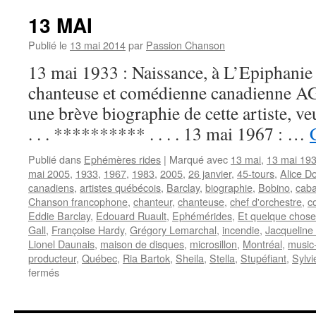
NO
13 MAI
Publié le
13 mai 2014
par
Passion Chanson
13 mai 1933 : Naissance, à L’Epiphanie
chanteuse et comédienne canadienne A
une brève biographie de cette artiste, 
. . . ********** . . . . 13 mai 1967 : …
Publié dans
Ephémères rides
|
Marqué avec
13 mai
,
13 mai 19
mai 2005
,
1933
,
1967
,
1983
,
2005
,
26 janvier
,
45-tours
,
Alice D
canadiens
,
artistes québécois
,
Barclay
,
biographie
,
Bobino
,
caba
Chanson francophone
,
chanteur
,
chanteuse
,
chef d'orchestre
,
c
Eddie Barclay
,
Edouard Ruault
,
Ephémérides
,
Et quelque chose
Gall
,
Françoise Hardy
,
Grégory Lemarchal
,
incendie
,
Jacqueline
Lionel Daunais
,
maison de disques
,
microsillon
,
Montréal
,
music-
producteur
,
Québec
,
Ria Bartok
,
Sheila
,
Stella
,
Stupéfiant
,
Sylvi
sur
fermés
13
MAI