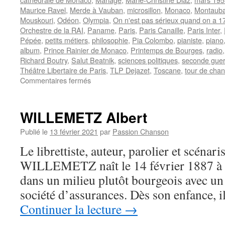
Maurice Ravel
,
Merde à Vauban
,
microsillon
,
Monaco
,
Montaub
Mouskouri
,
Odéon
,
Olympia
,
On n'est pas sérieux quand on a 1
Orchestre de la RAI
,
Paname
,
Paris
,
Paris Canaille
,
Paris Inter
,
Pépée
,
petits métiers
,
philosophie
,
Pia Colombo
,
pianiste
,
piano
album
,
Prince Rainier de Monaco
,
Printemps de Bourges
,
radio
Richard Boutry
,
Salut Beatnik
,
sciences politiques
,
seconde guer
Théâtre Libertaire de Paris
,
TLP Dejazet
,
Toscane
,
tour de chan
sur
Commentaires fermés
FERRE
Léo
WILLEMETZ Albert
Publié le
13 février 2021
par
Passion Chanson
Le librettiste, auteur, parolier et scénari
WILLEMETZ naît le 14 février 1887 à Par
dans un milieu plutôt bourgeois avec un
société d’assurances. Dès son enfance, il
Continuer la lecture
→