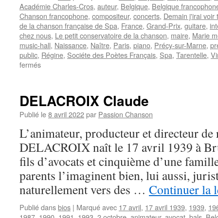
Académie Charles-Cros
,
auteur
,
Belgique
,
Belgique francophon
Chanson francophone
,
compositeur
,
concerts
,
Demain j'irai voir
de la chanson française de Spa
,
France
,
Grand-Prix
,
guitare
,
in
chez nous
,
Le petit conservatoire de la chanson
,
maire
,
Marie m
music-hall
,
Naissance
,
Naître
,
Paris
,
piano
,
Précy-sur-Marne
,
pr
public
,
Régine
,
Sociéte des Poètes Français
,
Spa
,
Tarentelle
,
Vi
sur
fermés
DUTEIL
Yves
DELACROIX Claude
Publié le
8 avril 2022
par
Passion Chanson
L’animateur, producteur et directeur de
DELACROIX naît le 17 avril 1939 à Bruxe
fils d’avocats et cinquième d’une famille
parents l’imaginent bien, lui aussi, jurist
naturellement vers des …
Continuer la 
Publié dans
bios
|
Marqué avec
17 avril
,
17 avril 1939
,
1939
,
19
1987
,
1990
,
1991
,
1993
,
2 octobre
,
animateur
,
avocat
,
bals
,
Bel