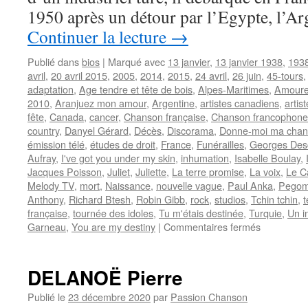
1950 après un détour par l’Egypte, l’Ar
Continuer la lecture
→
Publié dans
bios
|
Marqué avec
13 janvier
,
13 janvier 1938
,
193
avril
,
20 avril 2015
,
2005
,
2014
,
2015
,
24 avril
,
26 juin
,
45-tours
adaptation
,
Age tendre et tête de bois
,
Alpes-Maritimes
,
Amoure
2010
,
Aranjuez mon amour
,
Argentine
,
artistes canadiens
,
artis
fête
,
Canada
,
cancer
,
Chanson française
,
Chanson francophone
country
,
Danyel Gérard
,
Décès
,
Discorama
,
Donne-moi ma chan
émission télé
,
études de droit
,
France
,
Funérailles
,
Georges Desc
Aufray
,
I've got you under my skin
,
inhumation
,
Isabelle Boulay
,
Jacques Poisson
,
Juliet
,
Juliette
,
La terre promise
,
La voix
,
Le C
Melody TV
,
mort
,
Naissance
,
nouvelle vague
,
Paul Anka
,
Pego
Anthony
,
Richard Btesh
,
Robin Gibb
,
rock
,
studios
,
Tchin tchin
,
t
française
,
tournée des idoles
,
Tu m'étais destinée
,
Turquie
,
Un i
sur
Garneau
,
You are my destiny
|
Commentaires fermés
ANTHONY
Richard
DELANOË Pierre
Publié le
23 décembre 2020
par
Passion Chanson