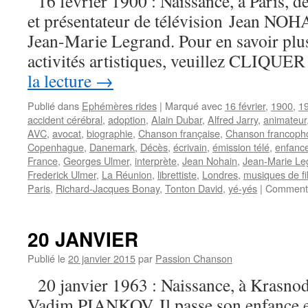
16 février 1900 : Naissance, à Paris, de
Bruxelles,
et présentateur de télévision Jean NOH
Michel
Jean-Marie Legrand. Pour en savoir plus 
Van
Muylem
activités artistiques, veuillez CLIQUER I
est
la lecture
→
décédé
Publié dans
Ephémères rides
|
Marqué avec
16 février
,
1900
,
1
accident cérébral
,
adoption
,
Alain Dubar
,
Alfred Jarry
,
animateur
AVC
,
avocat
,
biographie
,
Chanson française
,
Chanson francoph
Copenhague
,
Danemark
,
Décès
,
écrivain
,
émission télé
,
enfanc
France
,
Georges Ulmer
,
interprète
,
Jean Nohain
,
Jean-Marie Le
Frederick Ulmer
,
La Réunion
,
librettiste
,
Londres
,
musiques de fi
Paris
,
Richard-Jacques Bonay
,
Tonton David
,
yé-yés
|
Commenta
20 JANVIER
Publié le
20 janvier 2015
par
Passion Chanson
20 janvier 1963 : Naissance, à Krasnod
Vadim PIANKOV. Il passe son enfance e