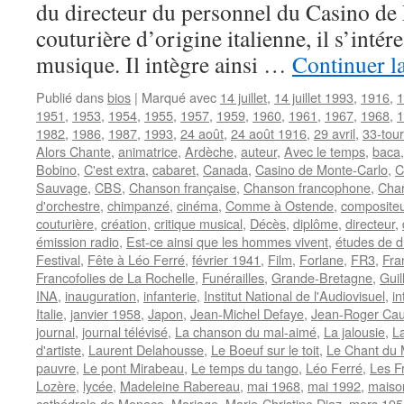
du directeur du personnel du Casino de
couturière d’origine italienne, il s’intéres
musique. Il intègre ainsi …
Continuer l
Publié dans
bios
|
Marqué avec
14 juillet
,
14 juillet 1993
,
1916
,
1
1951
,
1953
,
1954
,
1955
,
1957
,
1959
,
1960
,
1961
,
1967
,
1968
,
1
1982
,
1986
,
1987
,
1993
,
24 août
,
24 août 1916
,
29 avril
,
33-tou
Alors Chante
,
animatrice
,
Ardèche
,
auteur
,
Avec le temps
,
baca
Bobino
,
C'est extra
,
cabaret
,
Canada
,
Casino de Monte-Carlo
,
C
Sauvage
,
CBS
,
Chanson française
,
Chanson francophone
,
Char
d'orchestre
,
chimpanzé
,
cinéma
,
Comme à Ostende
,
compositeu
couturière
,
création
,
critique musical
,
Décès
,
diplôme
,
directeur
,
émission radio
,
Est-ce ainsi que les hommes vivent
,
études de dr
Festival
,
Fête à Léo Ferré
,
février 1941
,
Film
,
Forlane
,
FR3
,
Fra
Francofolies de La Rochelle
,
Funérailles
,
Grande-Bretagne
,
Guil
INA
,
inauguration
,
infanterie
,
Institut National de l'Audiovisuel
,
in
Italie
,
janvier 1958
,
Japon
,
Jean-Michel Defaye
,
Jean-Roger Ca
journal
,
journal télévisé
,
La chanson du mal-aimé
,
La jalousie
,
La
d'artiste
,
Laurent Delahousse
,
Le Boeuf sur le toit
,
Le Chant du
pauvre
,
Le pont Mirabeau
,
Le temps du tango
,
Léo Ferré
,
Les F
Lozère
,
lycée
,
Madeleine Rabereau
,
mai 1968
,
mai 1992
,
maiso
cathédrale de Monaco
,
Mariage
,
Marie-Christine Diaz
,
mars 195