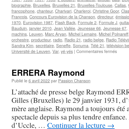
biographie
,
Bruxelles
,
Bruxelles 21
,
Bruxelles-Toulouse
,
Callas
,
francophone
,
chanteur
,
Charivari
,
Charleroi
,
Christine Goor
,
Clas
François
,
Concours Eurovision de la Chanson
,
directeur
,
émissio
1970
,
Eurovision 1987
,
Flash Back
,
Formule 2
,
Formule J
,
guita
Bauduin
,
janvier 2010
,
Jean Vallée
,
Jeunesse 66
,
Jeunesse 67
,
machins
,
Leuven
,
Marc Aryan
,
Michel Lemaire
,
Michel Polnareff
orchestre
,
producteur
,
radio
,
Radio 21
,
radio belge
,
Radio Télévi
Sandra Kim
,
secrétaire
,
Seneffe
,
Sonuma
,
Télé 21
,
télévision b
sur
Université de Leuven
,
Var
,
yé-yés
|
Commentaires fermés
DELA
Claud
ERRERA Raymond
Publié le
6 avril 2022
par
Passion Chanson
L’attaché de presse belge Raymond ERR
Gilles (Bruxelles) le 29 janvier 1931, d’
mère anglaise. Raymond a toujours été a
spectacle depuis sa plus tendre enfance.
d’Uccle, …
Continuer la lecture
→