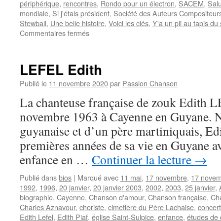
périphérique
,
rencontres
,
Rondo pour un électron
,
SACEM
,
Salu
mondiale
,
Si j'étais président
,
Société des Auteurs Compositeurs
Stewball
,
Une belle histoire
,
Voici les clés
,
Y'a un pli au tapis du
sur
Commentaires fermés
DELANOË
Pierre
LEFEL Edith
Publié le
11 novembre 2020
par
Passion Chanson
La chanteuse française de zouk Edith L
novembre 1963 à Cayenne en Guyane. 
guyanaise et d’un père martiniquais, Edi
premières années de sa vie en Guyane av
enfance en …
Continuer la lecture
→
Publié dans
bios
|
Marqué avec
11 mai
,
17 novembre
,
17 novem
1992
,
1996
,
20 janvier
,
20 janvier 2003
,
2002
,
2003
,
25 janvier
,
biographie
,
Cayenne
,
Chanson d'amour
,
Chanson française
,
Ch
Charles Aznavour
,
choriste
,
cimetière du Père Lachaise
,
concer
Edith Lefel
,
Edith Piaf
,
église Saint-Sulpice
,
enfance
,
études de 