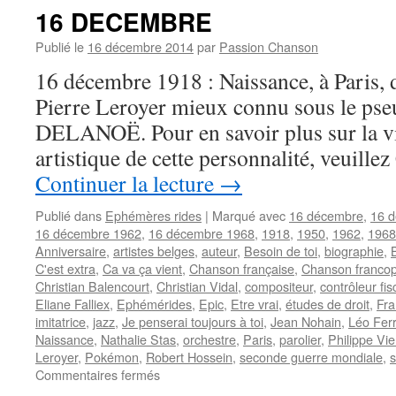
16 DECEMBRE
Publié le
16 décembre 2014
par
Passion Chanson
16 décembre 1918 : Naissance, à Paris, d
Pierre Leroyer mieux connu sous le ps
DELANOË. Pour en savoir plus sur la vi
artistique de cette personnalité, veuill
Continuer la lecture
→
Publié dans
Ephémères rides
|
Marqué avec
16 décembre
,
16 
16 décembre 1962
,
16 décembre 1968
,
1918
,
1950
,
1962
,
1968
Anniversaire
,
artistes belges
,
auteur
,
Besoin de toi
,
biographie
,
C'est extra
,
Ca va ça vient
,
Chanson française
,
Chanson franco
Christian Balencourt
,
Christian Vidal
,
compositeur
,
contrôleur fis
Eliane Falliex
,
Ephémérides
,
Epic
,
Etre vrai
,
études de droit
,
Fra
imitatrice
,
jazz
,
Je penserai toujours à toi
,
Jean Nohain
,
Léo Fer
Naissance
,
Nathalie Stas
,
orchestre
,
Paris
,
parolier
,
Philippe Vi
Leroyer
,
Pokémon
,
Robert Hossein
,
seconde guerre mondiale
,
s
sur
Commentaires fermés
16