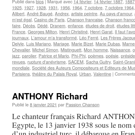
Publié dans
bios
|
Marqué avec
14 février
,
14 février 1887
,
1887
1925
,
1927
,
1928
,
1931
,
1956
,
1964
,
7 octobre
,
7 octobre 1964
Alibert
,
André Baugé
,
Andrex
,
artiste peintre
,
Au pays d'amour
,
m'est égal
,
Casino de Paris
,
Chanson française
,
Chanson franc
faire
,
Décès
,
Dédé
,
Dranem
,
enfance
,
études de droit
,
études lit
France
,
Georges Milton
,
Henri Christiné
,
Henri Garat
,
Il faut l'avo
journaux
,
L'amour m'a transformé
,
Léo Ferré
,
Les Frères Jacqu
Delyle
,
Luis Mariano
,
Mariage
,
Marie Bizet
,
Marie Dubas
,
Marne
Chevalier
,
Michel Simon
,
Mistinguett
,
Mon homme
,
Naissance
,
o
jazz
,
parolier
,
Patrice et Mario
,
Phi-Phi
,
poèmes
,
poésie
,
préside
revues
,
rupture d'anévrisme
,
SACEM
,
Sacha Guitry
,
Saint-Grani
mondiale
,
Société des Auteurs Compositeurs et Editeurs de Mus
Parisiens
,
théâtre du Palais Royal
,
Urban
,
Valentine
|
Commentai
ANTHONY Richard
Publié le
8 janvier 2021
par
Passion Chanson
Le chanteur français Richard ANTHONY
Egypte, le 13 janvier 1938 sous le nom 
d’un industriel turc, il débarque en Fra