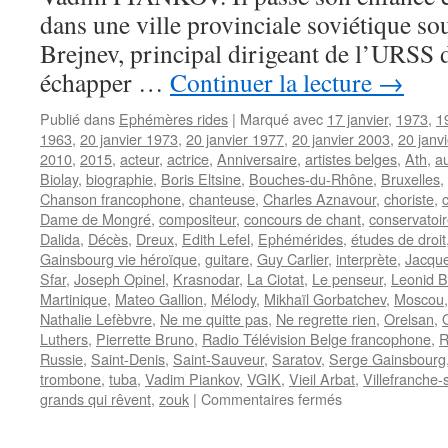
dans une ville provinciale soviétique so
Brejnev, principal dirigeant de l’URSS 
échapper …
Continuer la lecture
→
Publié dans
Ephémères rides
|
Marqué avec
17 janvier
,
1973
,
1
1963
,
20 janvier 1973
,
20 janvier 1977
,
20 janvier 2003
,
20 janv
2010
,
2015
,
acteur
,
actrice
,
Anniversaire
,
artistes belges
,
Ath
,
a
Biolay
,
biographie
,
Boris Eltsine
,
Bouches-du-Rhône
,
Bruxelles
,
Chanson francophone
,
chanteuse
,
Charles Aznavour
,
choriste
,
Dame de Mongré
,
compositeur
,
concours de chant
,
conservatoi
Dalida
,
Décès
,
Dreux
,
Edith Lefel
,
Ephémérides
,
études de droit
Gainsbourg vie héroïque
,
guitare
,
Guy Carlier
,
interprète
,
Jacque
Sfar
,
Joseph Opinel
,
Krasnodar
,
La Ciotat
,
Le penseur
,
Leonid B
Martinique
,
Mateo Gallion
,
Mélody
,
Mikhaïl Gorbatchev
,
Moscou
Nathalie Lefèbvre
,
Ne me quitte pas
,
Ne regrette rien
,
Orelsan
,
Luthers
,
Pierrette Bruno
,
Radio Télévision Belge francophone
,
R
Russie
,
Saint-Denis
,
Saint-Sauveur
,
Saratov
,
Serge Gainsbourg
trombone
,
tuba
,
Vadim Piankov
,
VGIK
,
Vieil Arbat
,
Villefranche
sur
grands qui rêvent
,
zouk
|
Commentaires fermés
20
JANVIER