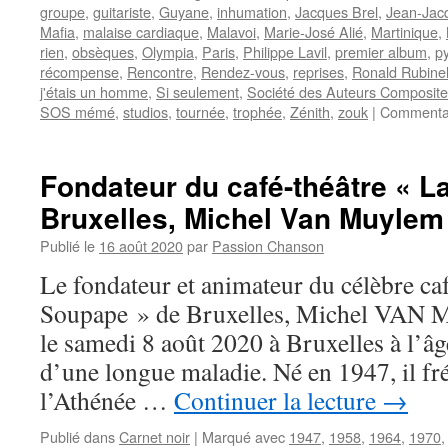
groupe
,
guitariste
,
Guyane
,
inhumation
,
Jacques Brel
,
Jean-Jac
Mafia
,
malaise cardiaque
,
Malavoi
,
Marie-José Alié
,
Martinique
,
rien
,
obsèques
,
Olympia
,
Paris
,
Philippe Lavil
,
premier album
,
p
récompense
,
Rencontre
,
Rendez-vous
,
reprises
,
Ronald Rubine
j'étais un homme
,
Si seulement
,
Société des Auteurs Compositeu
SOS mémé
,
studios
,
tournée
,
trophée
,
Zénith
,
zouk
|
Commentai
Fondateur du café-théâtre « L
Bruxelles, Michel Van Muylem
Publié le
16 août 2020
par
Passion Chanson
Le fondateur et animateur du célèbre ca
Soupape » de Bruxelles, Michel VAN
le samedi 8 août 2020 à Bruxelles à l’âg
d’une longue maladie. Né en 1947, il f
l’Athénée …
Continuer la lecture
→
Publié dans
Carnet noir
|
Marqué avec
1947
,
1958
,
1964
,
1970