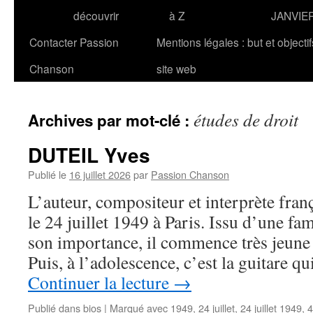
découvrir
à Z
JANVIE
Contacter Passion
Mentions légales : but et objecti
Chanson
site web
études de droit
Archives par mot-clé :
DUTEIL Yves
Publié le
16 juillet 2026
par
Passion Chanson
L’auteur, compositeur et interprète fra
le 24 juillet 1949 à Paris. Issu d’une fa
son importance, il commence très jeune 
Puis, à l’adolescence, c’est la guitare 
Continuer la lecture
→
Publié dans
bios
|
Marqué avec
1949
,
24 juillet
,
24 juillet 1949
,
4