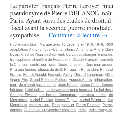
Le parolier français Pierre Leroyer, mi
pseudonyme de Pierre DELANOË, naît 
Paris. Ayant suivi des études de droit, il
fiscal avant la seconde guerre mondiale. A
sympathise …
Continuer la lecture
→
Publié dans
bios
|
Marqué avec
16 décembre
,
1918
,
1948
,
1953
adaptation
,
Aimons-nous vivants
,
album
,
Alhambra
,
André Clav
Dylan
,
C'est de l'eau c'est du vent
,
Ca va pas changer le monde
francophone
,
cimetière de Fourqueux
,
Claude François
,
comédie
la Chanson
,
contrôleur fiscal
,
Décès
,
directeur
,
Dors mon amour
Etre une femme
,
études de droit
,
Europe 1
,
Eurovision
,
Eurovis
France
,
Franck Gérald
,
François Valéry
,
Gérard Lenorman
,
Gilb
Grand-Prix
,
Grand-Prix des Poètes
,
Hugues Aufray
,
inhumation
mari
,
Je n'aurai pas le temps
,
Jean Nohain
,
Jesus-Christ Supers
héritage
,
L'été indien
,
La ballade des gens heureux
,
Le bal des 
Champs-Elysées
,
Les lacs du Connemara
,
Les vieux mariés
,
lib
Mes mains
,
Michel Drucker
,
Michel Fugain
,
Michel Polnareff
,
Mic
Mouskouri
,
octobre 1997
,
Paris
,
parolier
,
Pierre Delanoë
,
Pierre
danses
,
Quand vous reviendrez chez moi
,
radio
,
radio française