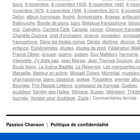
tours
,
8 novembre
,
8 novembre 1935
,
8 novembre 1945
,
8 nov
novembre 1978
,
8 novembre 1998
,
8 novembre 2010
,
8 novemb
Delon
,
album hommage
,
André
,
Anniversaire
,
Ansesa
,
antiquair
Balimurphy
,
Bande de pions
,
bars
,
Belgique francophone
,
biogr
vrai
,
Calogero
,
Caméra Café
,
Canada
,
cancer
,
Chanson françai
Charlélie Couture
,
chef d'orchestre
,
cinéma
,
comédien
,
composi
francophone
,
Dans les étoiles noires
,
Décès
,
diplôme
,
divorce
,
E
enfance
,
Ephémérides
,
études
,
études de droit
,
Fédération Wall
Franck Olivier
,
groupe
,
guerre
,
guitare
,
Guy Mattéoni
,
harmonie
interprète
,
J'y étais pas
,
Jean Marais
,
Jean Thomas Couture
,
Ju
Boule Noire
,
La Scène Bastille
,
Le Réservoir
,
Les marguerites c
Marseille
,
Metteur en scène
,
Mickaël Cohen
,
Montréal
,
musicien
pharmacienne
,
piano classique
,
poésie
,
Poussière
,
premier alb
Bourges
,
Prix Rapsat-Lelièvre
,
professeur de français
,
Québec
,
sculpteur
,
Sentier des Halles
,
Slimane
,
Suisse
,
télévision
,
Théât
s
tournée
,
Version pour doublage
,
Zazie
|
Commentaires fermés
8
N
Passion Chanson
Politique de confidentialité