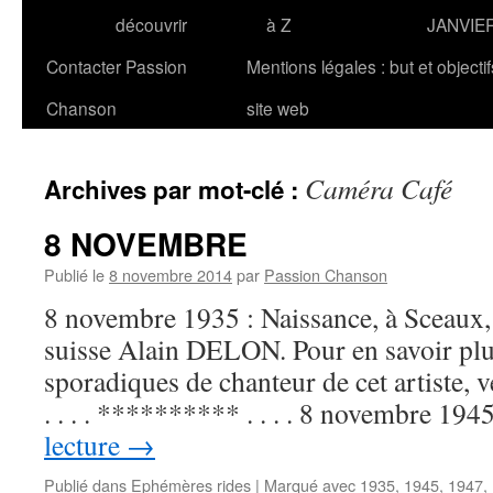
découvrir
à Z
JANVIE
Contacter Passion
Mentions légales : but et objecti
Chanson
site web
Caméra Café
Archives par mot-clé :
8 NOVEMBRE
Publié le
8 novembre 2014
par
Passion Chanson
8 novembre 1935 : Naissance, à Sceaux, 
suisse Alain DELON. Pour en savoir plus
sporadiques de chanteur de cet artiste,
. . . . ********** . . . . 8 novembre 19
lecture
→
Publié dans
Ephémères rides
|
Marqué avec
1935
,
1945
,
1947
,