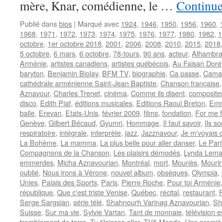
mère, Knar, comédienne, le …
Continue
Publié dans
bios
|
Marqué avec
1924
,
1946
,
1950
,
1956
,
1960
,
1968
,
1971
,
1972
,
1973
,
1974
,
1975
,
1976
,
1977
,
1980
,
1982
,
1
octobre
,
1er octobre 2018
,
2001
,
2006
,
2008
,
2010
,
2015
,
2018
5 octobre
,
6 mars
,
6 octobre
,
78-tours
,
90 ans
,
acteur
,
Alhambra
Arménie
,
artistes canadiens
,
artistes québécois
,
Au Faisan Doré
baryton
,
Benjamin Biolay
,
BFM TV
,
biographie
,
Ca passe
,
Cama
cathédrale arménienne Saint-Jean Baptiste
,
Chanson française
Aznavour
,
Charles Trenet
,
cinéma
,
Comme ils disent
,
composite
disco
,
Edith Piaf
,
éditions musicales
,
Editions Raoul Breton
,
Emm
balle
,
Erevan
,
Etats-Unis
,
février 2009
,
films
,
fondation
,
For me 
Genève
,
Gilbert Bécaud
,
Gyumri
,
Hommage
,
Il faut savoir
,
Ils s
respiratoire
,
intégrale
,
interprète
,
jazz
,
Jazznavour
,
Je m'voyais 
La Bohème
,
La mamma
,
La plus belle pour aller danser
,
Le Pari
Compagnons de la Chanson
,
Les plaisirs démodés
,
Lynda Lema
emmerdes
,
Micha Aznavourian
,
Montréal
,
mort
,
Mouriès
,
Mourir
oublié
,
Nous irons à Vérone
,
nouvel album
,
obsèques
,
Olympia
,
Unies
,
Palais des Sports
,
Paris
,
Pierre Roche
,
Pour toi Arménie
république
,
Que c'est triste Venise
,
Québec
,
récital
,
restaurant
,
R
Serge Sargsian
,
série télé
,
Shahnourh Varinag Aznavourian
,
Sh
Suisse
,
Sur ma vie
,
Sylvie Vartan
,
Tant de monnaie
,
télévision 
tremblement de terre
,
Tu t'laisses aller
,
TV5 Monde
,
Une premiè