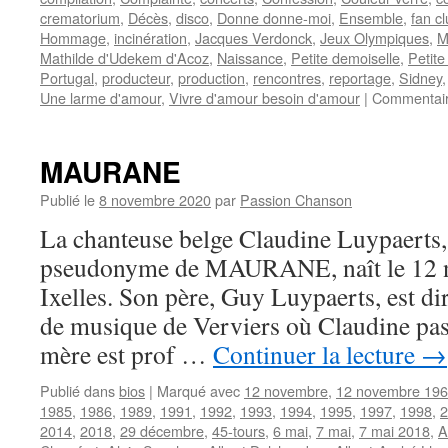
crematorium
,
Décès
,
disco
,
Donne donne-moi
,
Ensemble
,
fan c
Hommage
,
incinération
,
Jacques Verdonck
,
Jeux Olympiques
,
M
Mathilde d'Udekem d'Acoz
,
Naissance
,
Petite demoiselle
,
Petite
Portugal
,
producteur
,
production
,
rencontres
,
reportage
,
Sidney
Une larme d'amour
,
Vivre d'amour besoin d'amour
|
Commentair
MAURANE
Publié le
8 novembre 2020
par
Passion Chanson
La chanteuse belge Claudine Luypaerts,
pseudonyme de MAURANE, naît le 12 
Ixelles. Son père, Guy Luypaerts, est di
de musique de Verviers où Claudine pas
mère est prof …
Continuer la lecture
→
Publié dans
bios
|
Marqué avec
12 novembre
,
12 novembre 19
1985
,
1986
,
1989
,
1991
,
1992
,
1993
,
1994
,
1995
,
1997
,
1998
,
2
2014
,
2018
,
29 décembre
,
45-tours
,
6 mai
,
7 mai
,
7 mai 2018
,
A