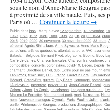
1934 à Lyon. Cette auteure, compositrice
sous le nom d’Anne-Marie Beugras pass
à proximité de sa ville natale. Puis, ses p
Paris où …
Continuer la lecture
→
Publié dans
bios
|
Marqué avec
12 septembre
,
13 novembre
,
19
1969
,
1973
,
1975
,
1986
,
1989
,
1998
,
20 juin
,
20 juin 1934
,
2000
2015
,
2019
,
2020
,
30 novembre
,
30 novembre 2020
,
33-tours
,
cérébral
,
Agnès Bihl
,
album
,
Anne Sylvestre
,
Anne-Marie Beugr
canadiens
,
artistes québécois
,
attentat
,
auteure
,
AVC
,
avorteme
Bataclan
,
Belgique
,
Bernard Pivot
,
biographie
,
Bobino
,
Boby La
Carré de dames
,
Chanson française
,
Chanson francophone
,
cha
compositrice
,
concerts
,
coronavirus
,
covid-19
,
Décès
,
Depuis l’t
charmant
,
Dorothée Daniel
,
duo
,
Ecrire pour ne pas mourir
,
émis
Fabulettes
,
féminisme
,
FR3
,
France
,
Gauvain Sers
,
Gay marion
Bécaud
,
Grand-Prix
,
guitare
,
Guy Béart
,
Hommage
,
homosexual
l'Audiovisuel
,
interprète
,
janvier 2011
,
Jean-Claude Pascal
,
jeun
Calamity Jane
,
La Cigale
,
La colombe
,
Les gens qui doutent
,
Ly
Maxime Le Forestier
,
Mon mari est parti
,
mort
,
Naissance
,
Natha
nom
,
Nouveaux manèges
,
Olympia
,
Paris
,
Pauline Julien
,
pianis
partie
,
Printemps de Bourges
,
productions discographiques
,
Qu
fois faire des vagues
,
Simone Veil
,
spectacle
,
Télé-Caroline
,
tél