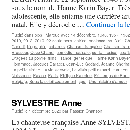
sous le nom de Hanne Karin Bayer. Très
adolescente, elle entame une carrière ar
natal. Elle y décroche …
Continuer la l
Publié dans
bios
|
Marqué avec
14 décembre
,
1940
,
1957
,
1962
2010
,
2013
,
2019
,
22 septembre
,
actrice
,
adolescence
,
Alain C
Carlotti
,
biographie
,
cabarets
,
Chanson française
,
Chanson fran
Brasseur
,
Coco Chanel
,
comédie musicale
,
conte musical
,
court
Dragées au poivre
,
films
,
France
,
générique
,
Hanne Karin Bayer
Hommage
,
Jacques Baratier
,
Jean-Luc Godard
,
Jeanne Cherha
La petite sirène
,
La vie s'envole
,
Le vilain petit canard
,
mannequ
Naissance
,
Palace
,
Paris
,
Philippe Katerine
,
Printemps de Bour
Solbjerg
,
Sous le soleil exactement
,
spot
,
Une histoire d'amour
|
SYLVESTRE Anne
Publié le
1 décembre 2020
par
Passion Chanson
La chanteuse française Anne SYLVESTRE