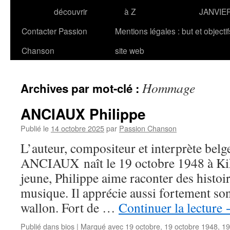
découvrir
à Z
JANVIE
Contacter Passion
Mentions légales : but et objecti
Chanson
site web
Hommage
Archives par mot-clé :
ANCIAUX Philippe
Publié le
14 octobre 2025
par
Passion Chanson
L’auteur, compositeur et interprète belg
ANCIAUX naît le 19 octobre 1948 à Ki
jeune, Philippe aime raconter des histoir
musique. Il apprécie aussi fortement son 
wallon. Fort de …
Continuer la lecture
Publié dans
bios
|
Marqué avec
19 octobre
,
19 octobre 1948
,
19