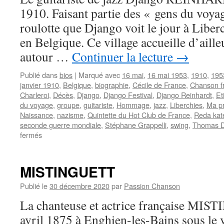
1910. Faisant partie des « gens du voyag
roulotte que Django voit le jour à Liber
en Belgique. Ce village accueille d’aill
autour …
Continuer la lecture
→
Publié dans
bios
|
Marqué avec
16 mai
,
16 mai 1953
,
1910
,
195
janvier 1910
,
Belgique
,
biographie
,
Cécile de France
,
Chanson f
Charleroi
,
Décès
,
Django
,
Django Festival
,
Django Reinhardt
,
Et
du voyage
,
groupe
,
guitariste
,
Hommage
,
jazz
,
Liberchies
,
Ma pr
Naissance
,
nazisme
,
Quintette du Hot Club de France
,
Reda kat
seconde guerre mondiale
,
Stéphane Grappelli
,
swing
,
Thomas D
sur
fermés
REINHARDT
Django
MISTINGUETT
Publié le
30 décembre 2020
par
Passion Chanson
La chanteuse et actrice française MIS
avril 1875 à Enghien-les-Bains sous le