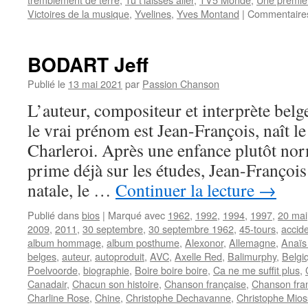
Victoires de la musique
,
Yvelines
,
Yves Montand
|
Commentaire
BODART Jeff
Publié le
13 mai 2021
par
Passion Chanson
L’auteur, compositeur et interprète bel
le vrai prénom est Jean-François, naît 
Charleroi. Après une enfance plutôt no
prime déjà sur les études, Jean-François
natale, le …
Continuer la lecture
→
Publié dans
bios
|
Marqué avec
1962
,
1992
,
1994
,
1997
,
20 mai
2009
,
2011
,
30 septembre
,
30 septembre 1962
,
45-tours
,
accide
album hommage
,
album posthume
,
Alexonor
,
Allemagne
,
Anaïs
belges
,
auteur
,
autoproduit
,
AVC
,
Axelle Red
,
Balimurphy
,
Belgi
Poelvoorde
,
biographie
,
Boire boire boire
,
Ca ne me suffit plus
,
Canadair
,
Chacun son histoire
,
Chanson française
,
Chanson fra
Charline Rose
,
Chine
,
Christophe Dechavanne
,
Christophe Mio