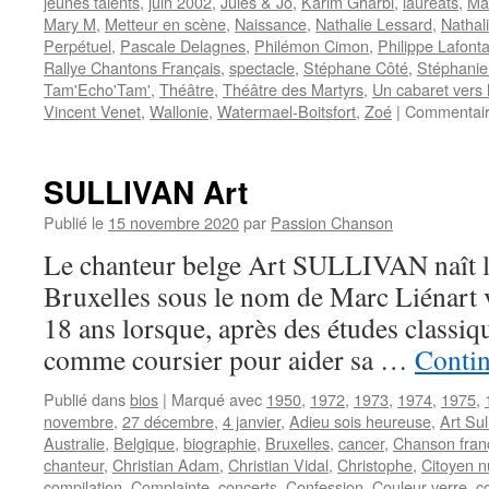
jeunes talents
,
juin 2002
,
Jules & Jo
,
Karim Gharbi
,
lauréats
,
Ma
Mary M
,
Metteur en scène
,
Naissance
,
Nathalie Lessard
,
Nathal
Perpétuel
,
Pascale Delagnes
,
Philémon Cimon
,
Philippe Lafont
Rallye Chantons Français
,
spectacle
,
Stéphane Côté
,
Stéphanie
Tam'Echo'Tam'
,
Théâtre
,
Théâtre des Martyrs
,
Un cabaret vers l
Vincent Venet
,
Wallonie
,
Watermael-Boitsfort
,
Zoé
|
Commentair
SULLIVAN Art
Publié le
15 novembre 2020
par
Passion Chanson
Le chanteur belge Art SULLIVAN naît 
Bruxelles sous le nom de Marc Liénart v
18 ans lorsque, après des études classique
comme coursier pour aider sa …
Contin
Publié dans
bios
|
Marqué avec
1950
,
1972
,
1973
,
1974
,
1975
,
novembre
,
27 décembre
,
4 janvier
,
Adieu sois heureuse
,
Art Sul
Australie
,
Belgique
,
biographie
,
Bruxelles
,
cancer
,
Chanson fran
chanteur
,
Christian Adam
,
Christian Vidal
,
Christophe
,
Citoyen 
compilation
,
Complainte
,
concerts
,
Confession
,
Couleur verre
,
c