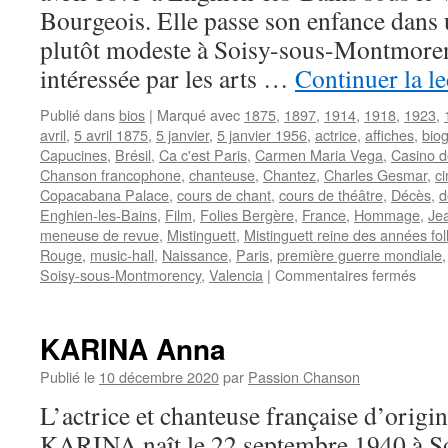
Bourgeois. Elle passe son enfance dans 
plutôt modeste à Soisy-sous-Montmorency
intéressée par les arts …
Continuer la l
Publié dans
bios
|
Marqué avec
1875
,
1897
,
1914
,
1918
,
1923
,
avril
,
5 avril 1875
,
5 janvier
,
5 janvier 1956
,
actrice
,
affiches
,
bio
Capucines
,
Brésil
,
Ca c'est Paris
,
Carmen Maria Vega
,
Casino d
Chanson francophone
,
chanteuse
,
Chantez
,
Charles Gesmar
,
c
Copacabana Palace
,
cours de chant
,
cours de théâtre
,
Décès
,
d
Enghien-les-Bains
,
Film
,
Folies Bergère
,
France
,
Hommage
,
Je
meneuse de revue
,
Mistinguett
,
Mistinguett reine des années fol
Rouge
,
music-hall
,
Naissance
,
Paris
,
première guerre mondiale
sur
Soisy-sous-Montmorency
,
Valencia
|
Commentaires fermés
MIS
KARINA Anna
Publié le
10 décembre 2020
par
Passion Chanson
L’actrice et chanteuse française d’orig
KARINA naît le 22 septembre 1940 à S