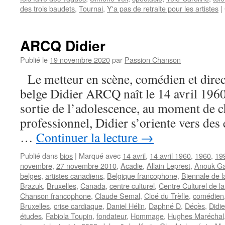
des trois baudets
,
Tournai
,
Y'a pas de retraite pour les artistes
|
ARCQ Didier
Publié le
19 novembre 2020
par
Passion Chanson
Le metteur en scène, comédien et direct
belge Didier ARCQ naît le 14 avril 1960
sortie de l’adolescence, au moment de c
professionnel, Didier s’oriente vers des
…
Continuer la lecture
→
Publié dans
bios
|
Marqué avec
14 avril
,
14 avril 1960
,
1960
,
19
novembre
,
27 novembre 2010
,
Acadie
,
Allain Leprest
,
Anouk Ga
belges
,
artistes canadiens
,
Belgique francophone
,
Biennale de 
Brazuk
,
Bruxelles
,
Canada
,
centre culturel
,
Centre Culturel de l
Chanson francophone
,
Claude Semal
,
Cloé du Trèfle
,
comédien
Bruxelles
,
crise cardiaque
,
Daniel Hélin
,
Daphné D
,
Décès
,
Didi
études
,
Fabiola Toupin
,
fondateur
,
Hommage
,
Hughes Maréchal