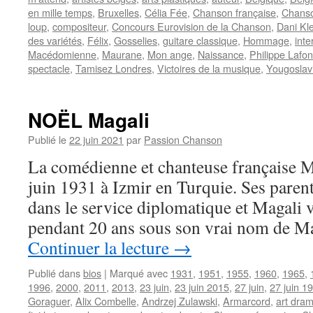
en mille temps
,
Bruxelles
,
Célia Fée
,
Chanson française
,
Chanso
loup
,
compositeur
,
Concours Eurovision de la Chanson
,
Dani Kle
des variétés
,
Félix
,
Gosselies
,
guitare classique
,
Hommage
,
inte
Macédomienne
,
Maurane
,
Mon ange
,
Naissance
,
Philippe Lafon
spectacle
,
Tamisez Londres
,
Victoires de la musique
,
Yougoslav
NOËL Magali
Publié le
22 juin 2021
par
Passion Chanson
La comédienne et chanteuse française 
juin 1931 à Izmir en Turquie. Ses parents
dans le service diplomatique et Magali v
pendant 20 ans sous son vrai nom de M
Continuer la lecture
→
Publié dans
bios
|
Marqué avec
1931
,
1951
,
1955
,
1960
,
1965
,
1996
,
2000
,
2011
,
2013
,
23 juin
,
23 juin 2015
,
27 juin
,
27 juin 1
Goraguer
,
Alix Combelle
,
Andrzej Zulawski
,
Armarcord
,
art dra