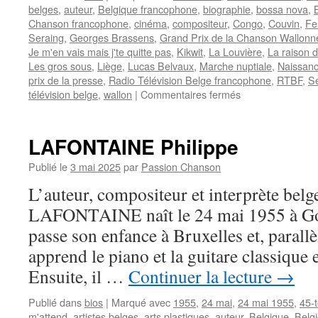
belges
,
auteur
,
Belgique francophone
,
biographie
,
bossa nova
,
Chanson francophone
,
cinéma
,
compositeur
,
Congo
,
Couvin
,
Fe
Seraing
,
Georges Brassens
,
Grand Prix de la Chanson Wallonn
Je m'en vais mais j'te quitte pas
,
Kikwit
,
La Louvière
,
La raison d
Les gros sous
,
Liège
,
Lucas Belvaux
,
Marche nuptiale
,
Naissan
prix de la presse
,
Radio Télévision Belge francophone
,
RTBF
,
S
sur
télévision belge
,
wallon
|
Commentaires fermés
ANCIAUX
Philippe
LAFONTAINE Philippe
Publié le
3 mai 2025
par
Passion Chanson
L’auteur, compositeur et interprète belg
LAFONTAINE naît le 24 mai 1955 à Goss
passe son enfance à Bruxelles et, parallè
apprend le piano et la guitare classique 
Ensuite, il …
Continuer la lecture
→
Publié dans
bios
|
Marqué avec
1955
,
24 mai
,
24 mai 1955
,
45-
m'attend
,
artistes belges
,
arts plastiques
,
auteur
,
Belgique
,
Belg