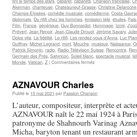
fini le temps des stars
,
cabaret
,
cabarets
,
Chanson française
,
Ch
Akerman
,
chanteuse
,
Chateauneuf-Grasse
,
Christine Delaroche
Champs-Elysées
,
comédie musicale
,
comédienne
,
Costa-Gavra
diplomate
,
Du rififi chez les hommes
,
émission télé
,
études
,
Fais
Film
,
France
,
générique
,
Guy Bonnardot
,
Hommage
,
Izmir
,
J'coû
Prévert
,
Jean Renoir
,
Jean-Claude Drouot
,
Jérôme Savary
,
Jule
Dolce vita
,
La fidélité
,
Le rififi
,
Les rendez-vous d'Anna
,
Luc Pla
Guiffray
,
Michel Legrand
,
mort
,
Mouche
,
musique
,
Naissance
,
O
Patrick Simonin
,
radio
,
Radio Télévision Suisse
,
Rencontre
,
René
Germain des Prés
,
Satyricon
,
Soleil blanc
,
spectacle musical
,
té
sur
Monde
,
Vatican
,
Z
|
Commentaires fermés
NOËL
Magali
AZNAVOUR Charles
Publié le
15 mai 2021
par
Passion Chanson
L’auteur, compositeur, interprète et acte
AZNAVOUR naît le 22 mai 1924 à Paris 
patronyme de Shahnourh Varinag Aznav
Micha, baryton tenant un restaurant arm