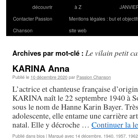
découvrir
à Z
JANVIE
Contacter Passion
Mentions légales : but et objecti
Chanson
site web
Le vilain petit c
Archives par mot-clé :
KARINA Anna
Publié le
10 décembre 2020
par
Passion Chanson
L’actrice et chanteuse française d’orig
KARINA naît le 22 septembre 1940 à S
sous le nom de Hanne Karin Bayer. Très
adolescente, elle entame une carrière ar
natal. Elle y décroche …
Continuer la l
Publié dans
bios
|
Marqué avec
14 décembre
,
1940
,
1957
,
1962