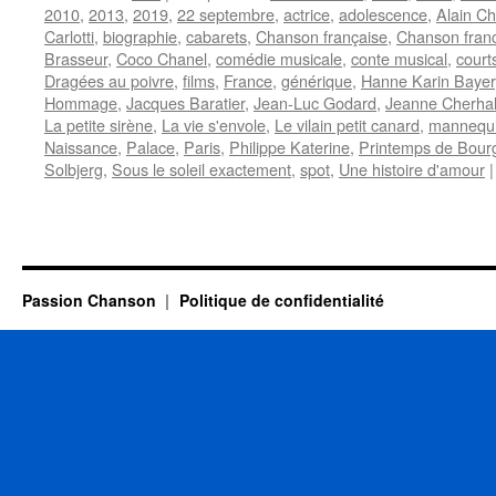
2010
,
2013
,
2019
,
22 septembre
,
actrice
,
adolescence
,
Alain C
Carlotti
,
biographie
,
cabarets
,
Chanson française
,
Chanson fran
Brasseur
,
Coco Chanel
,
comédie musicale
,
conte musical
,
court
Dragées au poivre
,
films
,
France
,
générique
,
Hanne Karin Bayer
Hommage
,
Jacques Baratier
,
Jean-Luc Godard
,
Jeanne Cherha
La petite sirène
,
La vie s'envole
,
Le vilain petit canard
,
mannequ
Naissance
,
Palace
,
Paris
,
Philippe Katerine
,
Printemps de Bour
Solbjerg
,
Sous le soleil exactement
,
spot
,
Une histoire d'amour
|
Passion Chanson
Politique de confidentialité