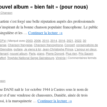
uvel album « bien fait » (pour nous)
n Chanson
rtiste s’est forgé une belle réputation auprès des professionnels
s’inspirant de la bonne chanson populaire francophone. Le public
 singulière et les …
Continuer la lecture
→
EP's)
|
Marqué avec
2003
,
2006
,
2010
,
2014
,
2016
,
2021
,
2022
,
30
Danse
,
Chanson française
,
Chanson francophone
,
Concert
,
conservatoire de
Grenoble
,
guitare
,
Je viens à toi
,
Jean-Christophe Prince
,
L'amour en deux
,
tenant
,
nouvel album
,
Paris
,
piano
,
Pierre Donoré
,
Plus rien
,
Prix Sacem
sur
ffort
,
Trophée National Serge Gainsbourg
,
Virginie
|
Commentaires fermés
Pierre
DONOR
:
un
nouvel
nson
album
« bien
se DANI naît le 1er octobre 1944 à Castres sous le nom de
fait »
er et d’une vendeuse de chaussures, Danièle, aînée de trois
(pour
aussi, à la maroquinerie …
Continuer la lecture
→
nous)