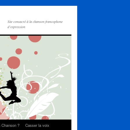
Site consacré à la chanson francophone
d’expression
on Chanson ?
Casser la voix