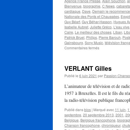
Agence France Presse
,
Alain Souchon
,
a
Bienvenue
,
biographie
,
C News
,
cabarets
cardiaque
,
Dave
,
Demain je recommence
Nationale des Ponts et Chaussées
,
Egypt
Guy Béart
,
Guy Béhar-Hasson
,
Hugues Au
Isabelle Aubret
,
Juliette Gréco
,
L'eau vive
Caire
,
Le meilleur des choses
,
Liban
,
Lib
Patrick Bruel
,
Philips
,
Pierre Barouh
,
Post
Gainsbourg
,
Sony Music
,
télévision franç
sur
Commentaires fermés
BEART
Guy
VERLANT Gilles
Publié le
6 juin 2021
par
Passion Chans
L’animateur de télévision et de rad
1957 à Bruxelles. Il est le fils du r
la radio-télévision publique franc
Publié dans
bios
|
Marqué avec
11 juin
,
1
septembre
,
20 septembre 2013
,
2001
,
20
Belgique
,
Belgique francophone
,
biograp
Chanson francophone
,
chroniqueur
,
chut