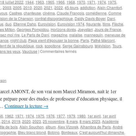
18 juillet 2022
,
1944
,
1963
,
1965
,
1966
,
1968
,
1970
,
1971
,
1974
,
1975
,
1
,
2003
,
2005
,
2010
,
2020
,
2021
,
2022
,
45-tours
,
addiction
,
Alain Chamfort
,
vous
,
Castres
,
chanteuse
,
cinéma
,
Claude François
,
comédienne
,
Comme
ision de la Chanson
,
contrat discographique
,
Daidy Davis-Boyer
,
Dani
,
ue
,
duo
,
Etienne Daho
,
Eurovision
,
Eurovision 1974
,
figurante
,
films
,
Flèche
,
es Milton
,
Georges Pompidou
,
Horizons dorés
,
Joeystarr
,
Jours de France
,
sez-moi rire
,
Le Paris de Dani
,
magazine
,
malaise
,
mannequin
,
meneuse de
sance
,
night club
,
Papa vient d'épouser la bonne
,
Paris
,
Pathé Marconi
,
dent de la république
,
rock
,
scopitone
,
Serge Gainsbourg
,
télévision
,
Tours
,
sur
ans les yeux
,
Vaucluse
|
Commentaires fermés
DANI
nson
s Marcel AMONT, de son vrai nom Marcel Miramon, naît le 1er
se prépare pour des études de professeur d’éducation physique, il
t …
Continuer la lecture
→
56
,
1962
,
1971
,
1974
,
1975
,
1976
,
1977
,
1979
,
1980
,
1er avril
,
1er avril
,
2014
,
2019
,
2020
,
2023
,
25 novembre
,
8 mars
,
8 mars 2023
,
Académie
ête de bois
,
Alain Souchon
,
album
,
Alex Vizorek
,
Alhambra de Paris
,
André
iographie
,
Bleu blanc blond
,
Bobino
,
Bordeaux
,
C'est aujourd'hui dimanche
,