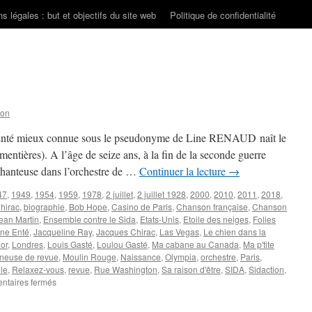
s légales : but et objectifs du site web
Politique de confidentialité
son
e Enté mieux connue sous le pseudonyme de Line RENAUD naît le
entières). A l’âge de seize ans, à la fin de la seconde guerre
chanteuse dans l’orchestre de …
Continuer la lecture
→
47
,
1949
,
1954
,
1959
,
1978
,
2 juillet
,
2 juillet 1928
,
2000
,
2010
,
2011
,
2018
,
hirac
,
biographie
,
Bob Hope
,
Casino de Paris
,
Chanson française
,
Chanson
ean Martin
,
Ensemble contre le Sida
,
Etats-Unis
,
Etoile des neiges
,
Folies
ine Enté
,
Jacqueline Ray
,
Jacques Chirac
,
Las Vegas
,
Le chien dans la
lor
,
Londres
,
Louis Gasté
,
Loulou Gasté
,
Ma cabane au Canada
,
Ma p'tite
neuse de revue
,
Moulin Rouge
,
Naissance
,
Olympia
,
orchestre
,
Paris
,
lle
,
Relaxez-vous
,
revue
,
Rue Washington
,
Sa raison d'être
,
SIDA
,
Sidaction
,
sur
taires fermés
RENAUD
Line