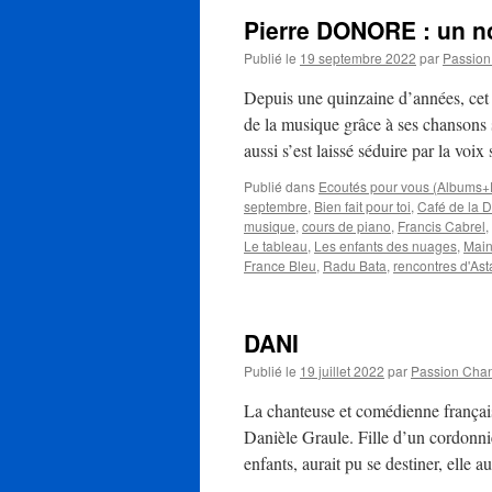
Pierre DONORE : un no
Publié le
19 septembre 2022
par
Passio
Depuis une quinzaine d’années, cet a
de la musique grâce à ses chansons 
aussi s’est laissé séduire par la voix
Publié dans
Ecoutés pour vous (Albums+
septembre
,
Bien fait pour toi
,
Café de la 
musique
,
cours de piano
,
Francis Cabrel
,
Le tableau
,
Les enfants des nuages
,
Main
France Bleu
,
Radu Bata
,
rencontres d'Asta
DANI
Publié le
19 juillet 2022
par
Passion Cha
La chanteuse et comédienne françai
Danièle Graule. Fille d’un cordonni
enfants, aurait pu se destiner, elle 