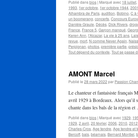
Publié dans
bios
|
Marqué avec
18 juillet
,
1993
,
1er octobre
,
1er octobre 1944
,
200
Alhambra de Paris
,
audition
,
Bobino
,
C à 
un boomerang
,
concerts
,
Concours Eurov
Danièle Graule
,
Décès
,
Dick Rivers
,
drog
France
,
France 5
,
Garçon manqué
,
Georg
Keren Ann
,
l'Alcazar
,
La vie à 25 ans
,
Lais
revue
,
mort
,
N comme Never Again
,
Nais
Perpignan
,
photos
,
première partie
,
prési
Tout dépend du contexte
,
Tout se passe d
AMONT Marcel
Publié le
28 mars 2022
par
Passion Cha
Le chanteur et fantaisiste françai
avril 1929 à Bordeaux. Alors qu’il 
chante dans les bals de la région e
Publié dans
bios
|
Marqué avec
1929
,
19
1929
,
2 avril
,
20 février
,
2006
,
2010
,
2012
Charles-Cros
,
Age tendre
,
Age tendre et t
Bercoff
,
bals
,
béarnais
,
Bernard Montiel
,
b