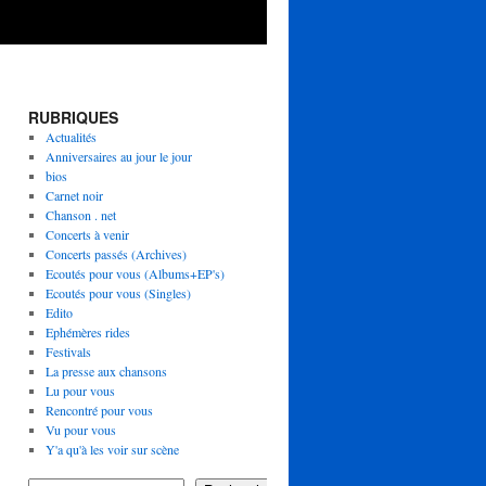
RUBRIQUES
Actualités
Anniversaires au jour le jour
bios
Carnet noir
Chanson . net
Concerts à venir
Concerts passés (Archives)
Ecoutés pour vous (Albums+EP's)
Ecoutés pour vous (Singles)
Edito
Ephémères rides
Festivals
La presse aux chansons
Lu pour vous
Rencontré pour vous
Vu pour vous
Y'a qu'à les voir sur scène