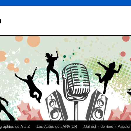
n
graphies de A à Z
.Les Actus de JANVIER
.Qui est « derrière » Passi