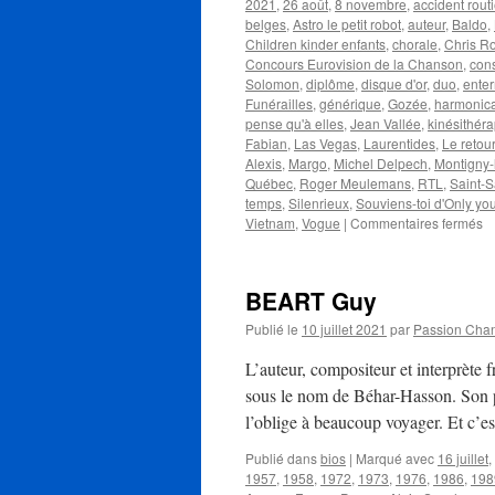
2021
,
26 août
,
8 novembre
,
accident routi
belges
,
Astro le petit robot
,
auteur
,
Baldo
,
Children kinder enfants
,
chorale
,
Chris R
Concours Eurovision de la Chanson
,
cons
Solomon
,
diplôme
,
disque d'or
,
duo
,
ente
Funérailles
,
générique
,
Gozée
,
harmonic
pense qu'à elles
,
Jean Vallée
,
kinésithér
Fabian
,
Las Vegas
,
Laurentides
,
Le retour
Alexis
,
Margo
,
Michel Delpech
,
Montigny-l
Québec
,
Roger Meulemans
,
RTL
,
Saint-
temps
,
Silenrieux
,
Souviens-toi d'Only yo
su
Vietnam
,
Vogue
|
Commentaires fermés
O
F
BEART Guy
Publié le
10 juillet 2021
par
Passion Cha
L’auteur, compositeur et interprète
sous le nom de Béhar-Hasson. Son pè
l’oblige à beaucoup voyager. Et c’
Publié dans
bios
|
Marqué avec
16 juillet
,
1957
,
1958
,
1972
,
1973
,
1976
,
1986
,
198