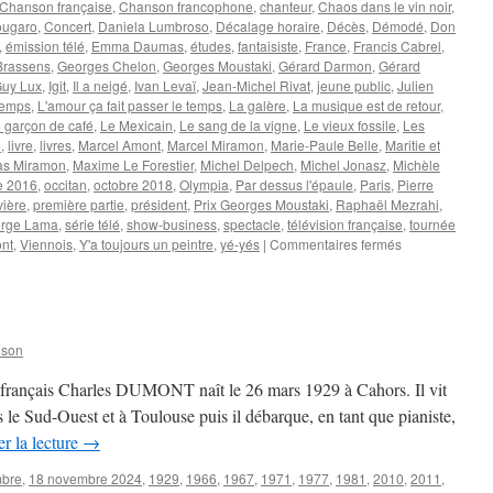
Chanson française
,
Chanson francophone
,
chanteur
,
Chaos dans le vin noir
,
ougaro
,
Concert
,
Daniela Lumbroso
,
Décalage horaire
,
Décès
,
Démodé
,
Don
,
émission télé
,
Emma Daumas
,
études
,
fantaisiste
,
France
,
Francis Cabrel
,
Brassens
,
Georges Chelon
,
Georges Moustaki
,
Gérard Darmon
,
Gérard
uy Lux
,
Igit
,
Il a neigé
,
Ivan Levaï
,
Jean-Michel Rivat
,
jeune public
,
Julien
temps
,
L'amour ça fait passer le temps
,
La galère
,
La musique est de retour
,
 garçon de café
,
Le Mexicain
,
Le sang de la vigne
,
Le vieux fossile
,
Les
e
,
livre
,
livres
,
Marcel Amont
,
Marcel Miramon
,
Marie-Paule Belle
,
Maritie et
as Miramon
,
Maxime Le Forestier
,
Michel Delpech
,
Michel Jonasz
,
Michèle
e 2016
,
occitan
,
octobre 2018
,
Olympia
,
Par dessus l'épaule
,
Paris
,
Pierre
vière
,
première partie
,
président
,
Prix Georges Moustaki
,
Raphaël Mezrahi
,
rge Lama
,
série télé
,
show-business
,
spectacle
,
télévision française
,
tournée
sur
nt
,
Viennois
,
Y'a toujours un peintre
,
yé-yés
|
Commentaires fermés
AMONT
Marcel
nson
e français Charles DUMONT naît le 26 mars 1929 à Cahors. Il vit
le Sud-Ouest et à Toulouse puis il débarque, en tant que pianiste,
r la lecture
→
mbre
,
18 novembre 2024
,
1929
,
1966
,
1967
,
1971
,
1977
,
1981
,
2010
,
2011
,