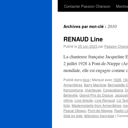
Contacter Passion Chanson
Mention
2010
Archives par mot-clé :
RENAUD Line
Publié le
25 juin 2023
par
Passion Chan
La chanteuse française Jacquelin
2 juillet 1928 à Pont-de-Nieppe (Arm
mondiale, elle est engagée comme 
Publié dans
bios
|
Marqué avec
1928
,
19
Armentières
,
Barry Manilow
,
Bernadette C
francophone
,
chanteuse
,
Copacabana
,
D
Belleville
,
Grand-Prix du Disque
,
Jacquel
vitrine
,
Line directe
,
Line Renaud
,
Liz Tay
folie
,
Mademoiselle from Armentières
,
me
Pascal Obispo
,
Pont-de-Nieppe
,
Radio Li
Side by side
,
télévision française
|
Commen