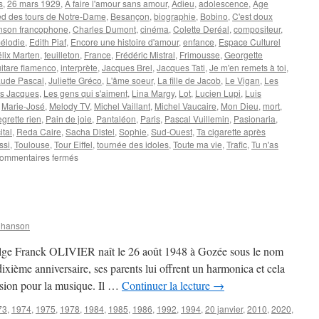
s
,
26 mars 1929
,
A faire l'amour sans amour
,
Adieu
,
adolescence
,
Age
ed des tours de Notre-Dame
,
Besançon
,
biographie
,
Bobino
,
C'est doux
son francophone
,
Charles Dumont
,
cinéma
,
Colette Deréal
,
compositeur
,
mélodie
,
Edith Piaf
,
Encore une histoire d'amour
,
enfance
,
Espace Culturel
élix Marten
,
feuilleton
,
France
,
Frédéric Mistral
,
Frimousse
,
Georgette
itare flamenco
,
interprète
,
Jacques Brel
,
Jacques Tati
,
Je m'en remets à toi
,
aude Pascal
,
Juliette Gréco
,
L'âme soeur
,
La fille de Jacob
,
Le Vigan
,
Les
es Jacques
,
Les gens qui s'aiment
,
Lina Margy
,
Lot
,
Lucien Lupi
,
Luis
,
Marie-José
,
Melody TV
,
Michel Vaillant
,
Michel Vaucaire
,
Mon Dieu
,
mort
,
grette rien
,
Pain de joie
,
Pantaléon
,
Paris
,
Pascal Vuillemin
,
Pasionaria
,
ital
,
Reda Caire
,
Sacha Distel
,
Sophie
,
Sud-Ouest
,
Ta cigarette après
ssi
,
Toulouse
,
Tour Eiffel
,
tournée des idoles
,
Toute ma vie
,
Trafic
,
Tu n'as
sur
ommentaires fermés
DUMONT
Charles
Chanson
elge Franck OLIVIER naît le 26 août 1948 à Gozée sous le nom
ième anniversaire, ses parents lui offrent un harmonica et cela
ssion pour la musique. Il …
Continuer la lecture
→
73
,
1974
,
1975
,
1978
,
1984
,
1985
,
1986
,
1992
,
1994
,
20 janvier
,
2010
,
2020
,