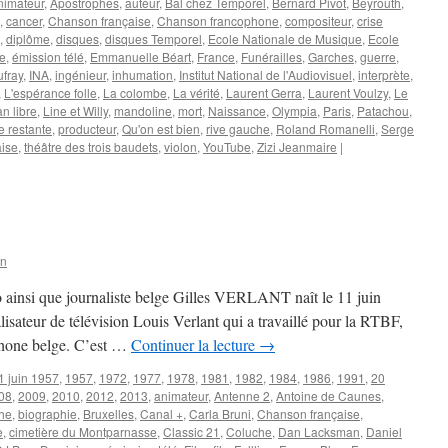
nimateur
,
Apostrophes
,
auteur
,
Bal chez Temporel
,
Bernard Pivot
,
Beyrouth
,
,
cancer
,
Chanson française
,
Chanson francophone
,
compositeur
,
crise
,
diplôme
,
disques
,
disques Temporel
,
Ecole Nationale de Musique
,
Ecole
e
,
émission télé
,
Emmanuelle Béart
,
France
,
Funérailles
,
Garches
,
guerre
,
fray
,
INA
,
ingénieur
,
inhumation
,
Institut National de l'Audiovisuel
,
interprète
,
,
L'espérance folle
,
La colombe
,
La vérité
,
Laurent Gerra
,
Laurent Voulzy
,
Le
an libre
,
Line et Willy
,
mandoline
,
mort
,
Naissance
,
Olympia
,
Paris
,
Patachou
,
e restante
,
producteur
,
Qu'on est bien
,
rive gauche
,
Roland Romanelli
,
Serge
aise
,
théâtre des trois baudets
,
violon
,
YouTube
,
Zizi Jeanmaire
|
on
io ainsi que journaliste belge Gilles VERLANT naît le 11 juin
éalisateur de télévision Louis Verlant qui a travaillé pour la RTBF,
ophone belge. C’est …
Continuer la lecture
→
1 juin 1957
,
1957
,
1972
,
1977
,
1978
,
1981
,
1982
,
1984
,
1986
,
1991
,
20
08
,
2009
,
2010
,
2012
,
2013
,
animateur
,
Antenne 2
,
Antoine de Caunes
,
he
,
biographie
,
Bruxelles
,
Canal +
,
Carla Bruni
,
Chanson française
,
e
,
cimetière du Montparnasse
,
Classic 21
,
Coluche
,
Dan Lacksman
,
Daniel