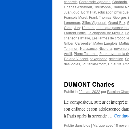
cabarets
,
Camarade vigneron
,
Chabada
,
Charles Aznavour
,
Christophe
,
Claude N
Juan
,
duo
,
Edith Piaf
,
éducation physique
François Morel
,
Frank Thomas
,
Georges 
Lenorman
,
Gilles Vigneault
,
Grand-Prix
,
G
Clerc
,
Jury
,
L'amor que he que passar lo 
Laurent Baffie
,
Le chapeau de Mireille
,
Le
chansons d'Italie
,
Les larmes de crocodil
Gilbert Carpentier
,
Matéo Langlois
,
Mathi
Torr
,
mort
,
Naissance
,
Nicoletta
,
novembr
Arditi
,
Pierre Tchernia
,
Pour traverser la ri
Roland Vincent
,
saxophone
,
sélection
,
Se
des idoles
,
ToutankhAmont
,
Un autre Amo
DUMONT Charles
Publié le
22 mars 2022
par
Passion Cha
Le compositeur, auteur et interprèt
son enfance et son adolescence dans 
à Paris après la seconde …
Continue
Publié dans
bios
|
Marqué avec
18 nove