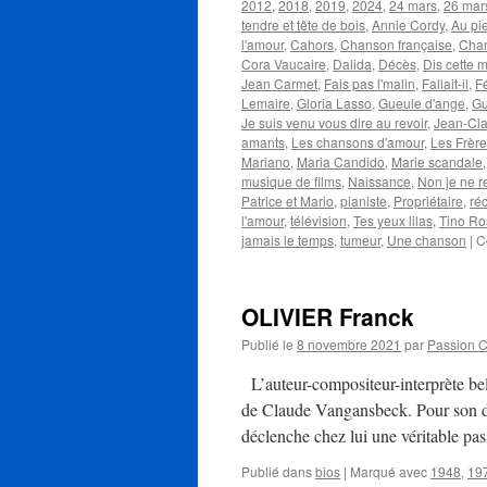
2012
,
2018
,
2019
,
2024
,
24 mars
,
26 mar
tendre et tête de bois
,
Annie Cordy
,
Au pi
l'amour
,
Cahors
,
Chanson française
,
Chan
Cora Vaucaire
,
Dalida
,
Décès
,
Dis cette 
Jean Carmet
,
Fais pas l'malin
,
Fallait-il
,
F
Lemaire
,
Gloria Lasso
,
Gueule d'ange
,
Gu
Je suis venu vous dire au revoir
,
Jean-Cl
amants
,
Les chansons d'amour
,
Les Frèr
Mariano
,
Maria Candido
,
Marie scandale
musique de films
,
Naissance
,
Non je ne re
Patrice et Mario
,
pianiste
,
Propriétaire
,
réc
l'amour
,
télévision
,
Tes yeux lilas
,
Tino Ro
jamais le temps
,
tumeur
,
Une chanson
|
C
OLIVIER Franck
Publié le
8 novembre 2021
par
Passion 
L’auteur-compositeur-interprète b
de Claude Vangansbeck. Pour son dix
déclenche chez lui une véritable pa
Publié dans
bios
|
Marqué avec
1948
,
19