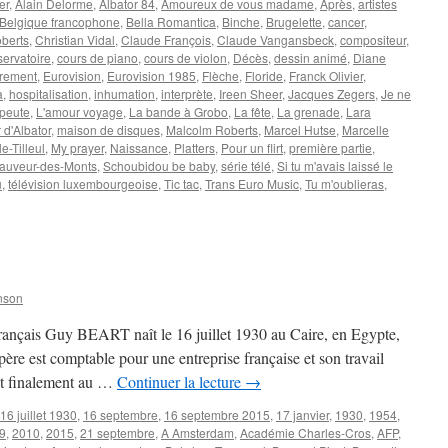
er
,
Alain Delorme
,
Albator 84
,
Amoureux de vous madame
,
Après
,
artistes
Belgique francophone
,
Bella Romantica
,
Binche
,
Brugelette
,
cancer
,
oberts
,
Christian Vidal
,
Claude François
,
Claude Vangansbeck
,
compositeur
,
ervatoire
,
cours de piano
,
cours de violon
,
Décès
,
dessin animé
,
Diane
rrement
,
Eurovision
,
Eurovision 1985
,
Flèche
,
Floride
,
Franck Olivier
,
a
,
hospitalisation
,
inhumation
,
interprète
,
Ireen Sheer
,
Jacques Zegers
,
Je ne
apeute
,
L'amour voyage
,
La bande à Grobo
,
La fête
,
La grenade
,
Lara
 d'Albator
,
maison de disques
,
Malcolm Roberts
,
Marcel Hutse
,
Marcelle
e-Tilleul
,
My prayer
,
Naissance
,
Platters
,
Pour un flirt
,
première partie
,
Sauveur-des-Monts
,
Schoubidou be baby
,
série télé
,
Si tu m'avais laissé le
u
,
télévision luxembourgeoise
,
Tic tac
,
Trans Euro Music
,
Tu m'oublieras
,
r
LIVIER
ranck
nson
 français Guy BEART naît le 16 juillet 1930 au Caire, en Egypte,
re est comptable pour une entreprise française et son travail
est finalement au …
Continuer la lecture
→
16 juillet 1930
,
16 septembre
,
16 septembre 2015
,
17 janvier
,
1930
,
1954
,
9
,
2010
,
2015
,
21 septembre
,
A Amsterdam
,
Académie Charles-Cros
,
AFP
,