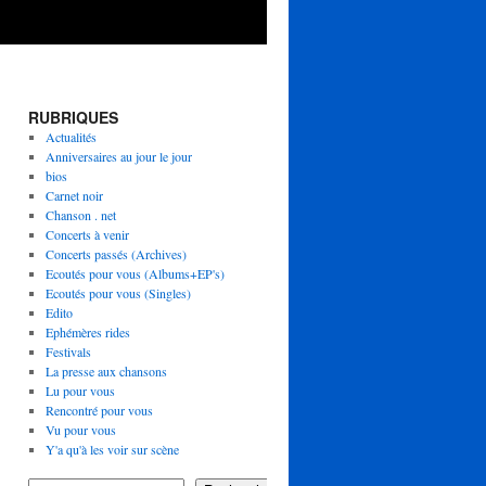
RUBRIQUES
Actualités
Anniversaires au jour le jour
bios
Carnet noir
Chanson . net
Concerts à venir
Concerts passés (Archives)
Ecoutés pour vous (Albums+EP's)
Ecoutés pour vous (Singles)
Edito
Ephémères rides
Festivals
La presse aux chansons
Lu pour vous
Rencontré pour vous
Vu pour vous
Y'a qu'à les voir sur scène