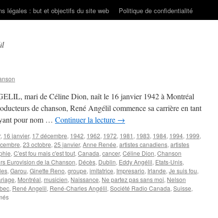
s légales : but et objectifs du site web
Politique de confidentialité
il
anson
LIL, mari de Céline Dion, naît le 16 janvier 1942 à Montréal
ucteurs de chanson, René Angélil commence sa carrière en tant
 ayant pour nom …
Continuer la lecture
→
r
,
16 janvier
,
17 décembre
,
1942
,
1962
,
1972
,
1981
,
1983
,
1984
,
1994
,
1999
,
écembre
,
23 octobre
,
25 janvier
,
Anne Renée
,
artistes canadiens
,
artistes
phie
,
C'est fou mais c'est tout
,
Canada
,
cancer
,
Céline Dion
,
Chanson
s Eurovision de la Chanson
,
Décès
,
Dublin
,
Eddy Angélil
,
Etats-Unis
,
les
,
Garou
,
Ginette Reno
,
groupe
,
imitatrice
,
Impresario
,
Irlande
,
Je suis fou
,
riage
,
Montréal
,
musicien
,
Naissance
,
Ne partez pas sans moi
,
Nelson
bec
,
René Angelil
,
René-Charles Angélil
,
Société Radio Canada
,
Suisse
,
sur
més
ANGELIL
René