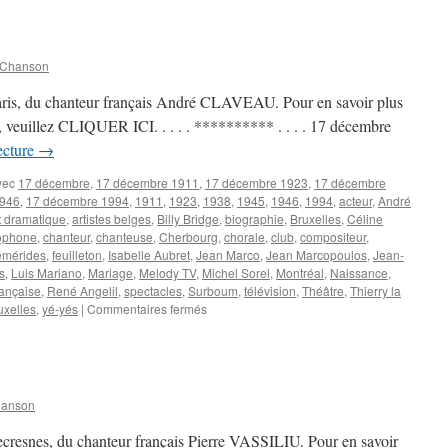
JANVIER
 Chanson
aris, du chanteur français André CLAVEAU. Pour en savoir plus
e, veuillez CLIQUER ICI. . . . . ********** . . . . 17 décembre
ecture
→
vec
17 décembre
,
17 décembre 1911
,
17 décembre 1923
,
17 décembre
1946
,
17 décembre 1994
,
1911
,
1923
,
1938
,
1945
,
1946
,
1994
,
acteur
,
André
t dramatique
,
artistes belges
,
Billy Bridge
,
biographie
,
Bruxelles
,
Céline
ophone
,
chanteur
,
chanteuse
,
Cherbourg
,
chorale
,
club
,
compositeur
,
mérides
,
feuilleton
,
Isabelle Aubret
,
Jean Marco
,
Jean Marcopoulos
,
Jean-
s
,
Luis Mariano
,
Mariage
,
Melody TV
,
Michel Sorel
,
Montréal
,
Naissance
,
rançaise
,
René Angelil
,
spectacles
,
Surboum
,
télévision
,
Théâtre
,
Thierry la
sur
uxelles
,
yé-yés
|
Commentaires fermés
17
DECEMBRE
hanson
ecresnes, du chanteur français Pierre VASSILIU. Pour en savoir