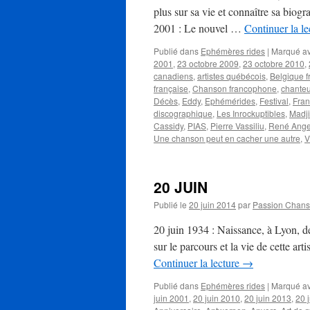
plus sur sa vie et connaître sa biog
2001 : Le nouvel …
Continuer la l
Publié dans
Ephémères rides
|
Marqué a
2001
,
23 octobre 2009
,
23 octobre 2010
,
canadiens
,
artistes québécois
,
Belgique 
française
,
Chanson francophone
,
chanteu
Décès
,
Eddy
,
Ephémérides
,
Festival
,
Fran
discographique
,
Les Inrockuptibles
,
Madj
Cassidy
,
PIAS
,
Pierre Vassiliu
,
René Angel
Une chanson peut en cacher une autre
,
V
20 JUIN
Publié le
20 juin 2014
par
Passion Chan
20 juin 1934 : Naissance, à Lyon,
sur le parcours et la vie de cette ar
Continuer la lecture
→
Publié dans
Ephémères rides
|
Marqué a
juin 2001
,
20 juin 2010
,
20 juin 2013
,
20 