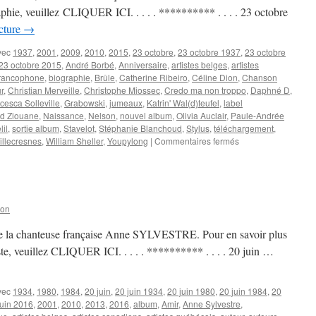
raphie, veuillez CLIQUER ICI. . . . . ********** . . . . 23 octobre
ecture
→
vec
1937
,
2001
,
2009
,
2010
,
2015
,
23 octobre
,
23 octobre 1937
,
23 octobre
23 octobre 2015
,
André Borbé
,
Anniversaire
,
artistes belges
,
artistes
francophone
,
biographie
,
Brûle
,
Catherine Ribeiro
,
Céline Dion
,
Chanson
r
,
Christian Merveille
,
Christophe Miossec
,
Credo ma non troppo
,
Daphné D
,
cesca Solleville
,
Grabowski
,
jumeaux
,
Katrin' Wal(d)teufel
,
label
id Ziouane
,
Naissance
,
Nelson
,
nouvel album
,
Olivia Auclair
,
Paule-Andrée
il
,
sortie album
,
Stavelot
,
Stéphanie Blanchoud
,
Stylus
,
téléchargement
,
sur
illecresnes
,
William Sheller
,
Youpylong
|
Commentaires fermés
23
OCTOBRE
son
 de la chanteuse française Anne SYLVESTRE. Pour en savoir plus
tiste, veuillez CLIQUER ICI. . . . . ********** . . . . 20 juin …
vec
1934
,
1980
,
1984
,
20 juin
,
20 juin 1934
,
20 juin 1980
,
20 juin 1984
,
20
juin 2016
,
2001
,
2010
,
2013
,
2016
,
album
,
Amir
,
Anne Sylvestre
,