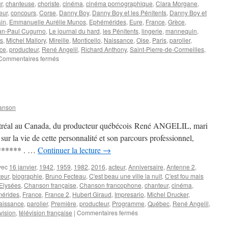
r
,
chanteuse
,
choriste
,
cinéma
,
cinéma pornographique
,
Clara Morgane
,
eur
,
concours
,
Corse
,
Danny Boy
,
Danny Boy et les Pénitents
,
Danny Boy et
ain
,
Emmanuelle Aurélie Munos
,
Ephémérides
,
Eure
,
France
,
Grèce
,
an-Paul Cugurno
,
Le journal du hard
,
les Pénitents
,
lingerie
,
mannequin
,
us
,
Michel Mallory
,
Mireille
,
Monticello
,
Naissance
,
Oise
,
Paris
,
parolier
,
ice
,
producteur
,
René Angelil
,
Richard Anthony
,
Saint-Pierre-de-Cormeilles
,
sur
Commentaires fermés
25
JANVIER
anson
ntréal au Canada, du producteur québécois René ANGELIL, mari
sur la vie de cette personnalité et son parcours professionnel,
******* . …
Continuer la lecture
→
vec
16 janvier
,
1942
,
1959
,
1982
,
2016
,
acteur
,
Anniversaire
,
Antenne 2
,
teur
,
biographie
,
Bruno Fecteau
,
C'est beau une ville la nuit
,
C'est fou mais
Elysées
,
Chanson française
,
Chanson francophone
,
chanteur
,
cinéma
,
érides
,
France
,
France 2
,
Hubert Giraud
,
Impresario
,
Michel Drucker
,
aissance
,
parolier
,
Première
,
producteur
,
Programme
,
Québec
,
René Angelil
,
sur
vision
,
télévision française
|
Commentaires fermés
16