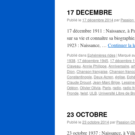
17 DECEMBRE
Publié le
17 décembre 2014
par
Passion
17 décembre 1911 : Naissance, à P
sur sa vie et connaître sa biographi
1923 : Naissance, …
Continuer la l
Publié dans
Ephémères rides
|
Marqué a
1938
,
17 décembre 1945
,
17 décembre 
Claveau
,
Annie Philippe
,
Anniversaire
,
ar
Dion
,
Chanson française
,
Chanson franc
Constantinople
,
Deux-Acren
,
église
,
Ephé
Claude Drouot
,
Jean-Marc Brige
,
Lessine
Odéon
,
Olivier Olivia
,
Paris
,
radio
,
radio f
Fronde
,
twist
,
ULB
,
Université Libre de Br
23 OCTOBRE
Publié le
23 octobre 2014
par
Passion C
23 octobre 1937 : Naissance, à Vill