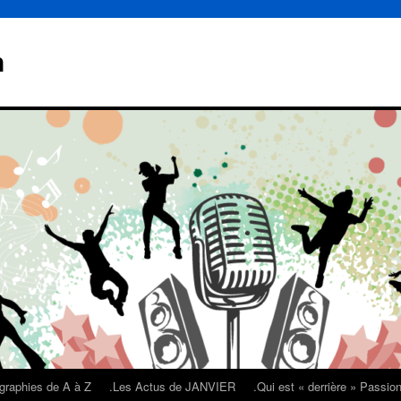
n
graphies de A à Z
.Les Actus de JANVIER
.Qui est « derrière » Passi