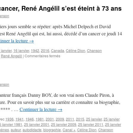
cancer, René Angélil s’est éteint à 73 ans
anson
niers jours semble se répéter: après Michel Delpech et David
st René Angélil qui est, lui aussi, décédé d’un cancer ce jeudi 14
inuer la lecture
→
 janvier
,
16 janvier
,
1942
,
2016
,
Canada
,
Céline Dion
,
Chanson
sur
,
René Angelil
|
Commentaires fermés
Victime,
lui
aussi,
du
cancer,
anson
René
Angélil
anteur français Danny BOY, de son vrai nom Claude Piron, à
s’est
re. Pour en savoir plus sur sa carrière et connaître sa biographie,
éteint
****** . …
Continuer la lecture
→
à
73
vec
1936
,
1941
,
1946
,
1981
,
2001
,
2009
,
2011
,
2015
,
25 janvier
,
25 janvier
ans
5 janvier 1981
,
25 janvier 2001
,
25 janvier 2009
,
25 janvier 2011
,
25 janvier
hènes
,
auteur
,
autodidacte
,
biographie
,
Canal +
,
Céline Dion
,
Chanson