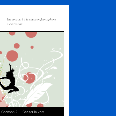
Site consacré à la chanson francophone
d’expression
on Chanson ?
Casser la voix