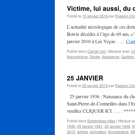
Victime, lui aussi, du 
Publié le
15 janvier 2016
par
Passion Ch
L’actualité nécrologique de ces der
Bowie décédés à l’âge de 69 ans, c’e
janvier 2016 à Las Vegas. . …
Cont
Publié dans
Carnet noir
|
Marqué avec
14
francophone
,
Décès
,
Naissance
,
Québec
25 JANVIER
Publié le
25 janvier 2015
par
Passion Ch
25 janvier 1936 : Naissance du ch
Saint-Pierre-de-Cormeilles dans l’Eu
veuillez CLIQUER ICI. . . . . ***
Publié dans
Ephémères rides
|
Marqué a
1936
,
25 janvier 1941
,
25 janvier 1946
,
2
2015
,
actrice
,
animateur
,
Anniversaire
,
At