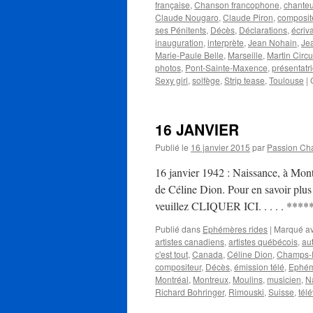
française
,
Chanson francophone
,
chanteu
Claude Nougaro
,
Claude Piron
,
composit
ses Pénitents
,
Décès
,
Déclarations
,
écriv
inauguration
,
interprète
,
Jean Nohain
,
Je
Marie-Paule Belle
,
Marseille
,
Martin Circ
photos
,
Pont-Sainte-Maxence
,
présentatr
Sexy girl
,
solfège
,
Strip tease
,
Toulouse
|
16 JANVIER
Publié le
16 janvier 2015
par
Passion Ch
16 janvier 1942 : Naissance, à Mo
de Céline Dion. Pour en savoir plus 
veuillez CLIQUER ICI. . . . . ***
Publié dans
Ephémères rides
|
Marqué a
artistes canadiens
,
artistes québécois
,
au
c'est tout
,
Canada
,
Céline Dion
,
Champs-
compositeur
,
Décès
,
émission télé
,
Ephém
Montréal
,
Montreux
,
Moulins
,
musicien
,
N
Richard Bohringer
,
Rimouski
,
Suisse
,
télé