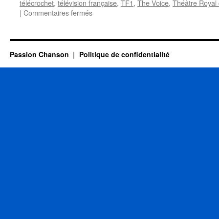
télécrochet
,
télévision française
,
TF1
,
The Voice
,
Théâtre Royal
sur
|
Commentaires fermés
20
JUIN
Passion Chanson
Politique de confidentialité