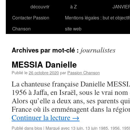
découvrir
à Z
JANVIE
Contacter Passion
Mentions légales : but et objecti
Chanson
site web
journalistes
Archives par mot-clé :
MESSIA Danielle
Publié le
26 octobre 2020
par
Passion Chanson
La chanteuse française Danielle MESSIA
1956 à Jaffa, en Israël, sous le vrai no
Alors qu’elle a deux ans, ses parents qui
France où ils emménagent dans la régio
Continuer la lecture
→
Publié dans
bios
|
Marqué avec
13 juin
,
13 juin 1985
,
1956
,
195