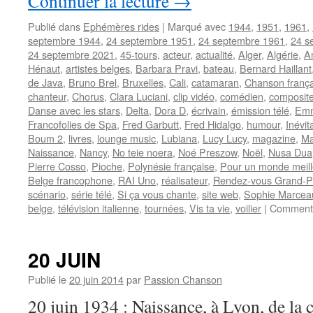
Continuer la lecture
→
Publié dans
Ephémères rides
|
Marqué avec
1944
,
1951
,
1961
,
septembre 1944
,
24 septembre 1951
,
24 septembre 1961
,
24 s
24 septembre 2021
,
45-tours
,
acteur
,
actualité
,
Alger
,
Algérie
,
A
Hénaut
,
artistes belges
,
Barbara Pravi
,
bateau
,
Bernard Haillant
de Java
,
Bruno Brel
,
Bruxelles
,
Cali
,
catamaran
,
Chanson frança
chanteur
,
Chorus
,
Clara Luciani
,
clip vidéo
,
comédien
,
composite
Danse avec les stars
,
Delta
,
Dora D
,
écrivain
,
émission télé
,
Emm
Francofolies de Spa
,
Fred Garbutt
,
Fred Hidalgo
,
humour
,
Inévit
Boum 2
,
livres
,
lounge music
,
Lubiana
,
Lucy Lucy
,
magazine
,
Ma
Naissance
,
Nancy
,
No teie noera
,
Noé Preszow
,
Noël
,
Nusa Dua
Pierre Cosso
,
Pioche
,
Polynésie française
,
Pour un monde meill
Belge francophone
,
RAI Uno
,
réalisateur
,
Rendez-vous Grand-P
scénario
,
série télé
,
Si ça vous chante
,
site web
,
Sophie Marcea
belge
,
télévision italienne
,
tournées
,
Vis ta vie
,
voilier
|
Commenta
20 JUIN
Publié le
20 juin 2014
par
Passion Chanson
20 juin 1934 : Naissance, à Lyon, de la 