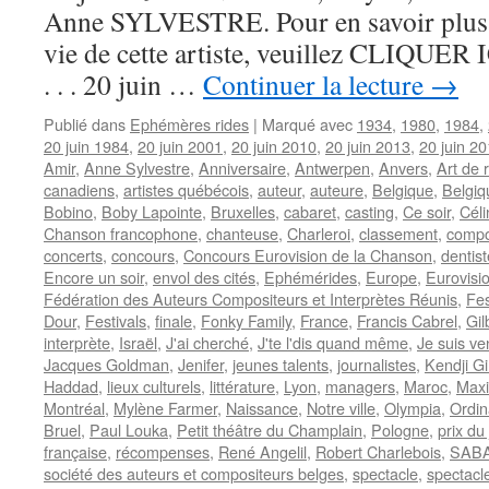
Anne SYLVESTRE. Pour en savoir plus su
vie de cette artiste, veuillez CLIQUER IC
. . . 20 juin …
Continuer la lecture
→
Publié dans
Ephémères rides
|
Marqué avec
1934
,
1980
,
1984
,
20 juin 1984
,
20 juin 2001
,
20 juin 2010
,
20 juin 2013
,
20 juin 2
Amir
,
Anne Sylvestre
,
Anniversaire
,
Antwerpen
,
Anvers
,
Art de 
canadiens
,
artistes québécois
,
auteur
,
auteure
,
Belgique
,
Belgiq
Bobino
,
Boby Lapointe
,
Bruxelles
,
cabaret
,
casting
,
Ce soir
,
Céli
Chanson francophone
,
chanteuse
,
Charleroi
,
classement
,
compo
concerts
,
concours
,
Concours Eurovision de la Chanson
,
dentist
Encore un soir
,
envol des cités
,
Ephémérides
,
Europe
,
Eurovisi
Fédération des Auteurs Compositeurs et Interprètes Réunis
,
Fes
Dour
,
Festivals
,
finale
,
Fonky Family
,
France
,
Francis Cabrel
,
Gil
interprète
,
Israël
,
J'ai cherché
,
J'te l'dis quand même
,
Je suis ve
Jacques Goldman
,
Jenifer
,
jeunes talents
,
journalistes
,
Kendji Gi
Haddad
,
lieux culturels
,
littérature
,
Lyon
,
managers
,
Maroc
,
Maxi
Montréal
,
Mylène Farmer
,
Naissance
,
Notre ville
,
Olympia
,
Ordin
Bruel
,
Paul Louka
,
Petit théâtre du Champlain
,
Pologne
,
prix du 
française
,
récompenses
,
René Angelil
,
Robert Charlebois
,
SAB
société des auteurs et compositeurs belges
,
spectacle
,
spectacl