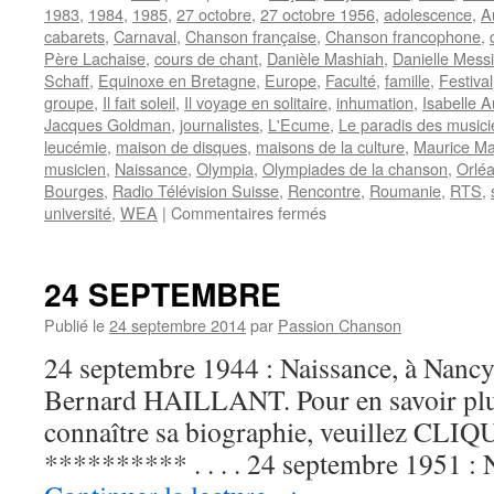
1983
,
1984
,
1985
,
27 octobre
,
27 octobre 1956
,
adolescence
,
A
cabarets
,
Carnaval
,
Chanson française
,
Chanson francophone
,
Père Lachaise
,
cours de chant
,
Danièle Mashiah
,
Danielle Mess
Schaff
,
Equinoxe en Bretagne
,
Europe
,
Faculté
,
famille
,
Festival
groupe
,
Il fait soleil
,
Il voyage en solitaire
,
inhumation
,
Isabelle A
Jacques Goldman
,
journalistes
,
L'Ecume
,
Le paradis des musici
leucémie
,
maison de disques
,
maisons de la culture
,
Maurice Ma
musicien
,
Naissance
,
Olympia
,
Olympiades de la chanson
,
Orlé
Bourges
,
Radio Télévision Suisse
,
Rencontre
,
Roumanie
,
RTS
,
sur
université
,
WEA
|
Commentaires fermés
MESSIA
Danielle
24 SEPTEMBRE
Publié le
24 septembre 2014
par
Passion Chanson
24 septembre 1944 : Naissance, à Nancy,
Bernard HAILLANT. Pour en savoir plus
connaître sa biographie, veuillez CLIQUE
********** . . . . 24 septembre 1951 :