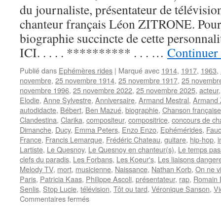
du journaliste, présentateur de télévisio
chanteur français Léon ZITRONE. Pour
biographie succincte de cette personna
ICI. . . . . ********** . . . …
Continuer 
Publié dans
Ephémères rides
|
Marqué avec
1914
,
1917
,
1963
,
novembre
,
25 novembre 1914
,
25 novembre 1917
,
25 novembr
novembre 1996
,
25 novembre 2022
,
25 novembre 2025
,
acteur
Elodie
,
Anne Sylvestre
,
Anniversaire
,
Armand Mestral
,
Armand 
autodidacte
,
Bébert
,
Ben Mazué
,
biographie
,
Chanson française
Clandestina
,
Clarika
,
compositeur
,
compositrice
,
concours de ch
Dimanche
,
Ducy
,
Emma Peters
,
Enzo Enzo
,
Ephémérides
,
Faud
France
,
Francis Lemarque
,
Frédéric Chateau
,
guitare
,
hip-hop
,
i
Lartiste
,
Le Quesnoy
,
Le Quesnoy en chanteur(s)
,
Le temps pas
clefs du paradis
,
Les Forbans
,
Les Koeur's
,
Les liaisons danger
Melody TV
,
mort
,
musicienne
,
Naissance
,
Nathan Korb
,
On ne vi
Paris
,
Patricia Kaas
,
Philippe Ascoli
,
présentateur
,
rap
,
Romain D
Senlis
,
Stop Lucie
,
télévision
,
Tôt ou tard
,
Véronique Sanson
,
Vi
sur
Commentaires fermés
25
NOVEMBRE