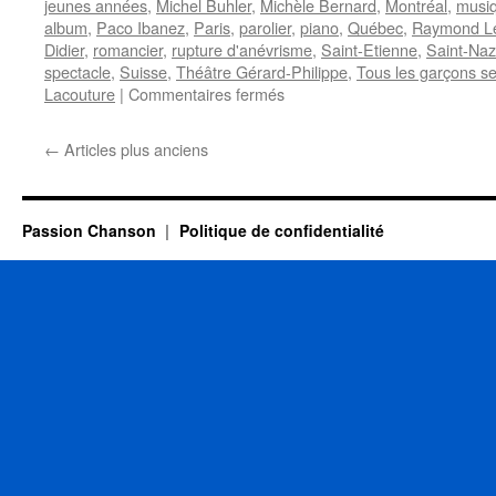
jeunes années
,
Michel Buhler
,
Michèle Bernard
,
Montréal
,
musiq
album
,
Paco Ibanez
,
Paris
,
parolier
,
piano
,
Québec
,
Raymond L
Didier
,
romancier
,
rupture d'anévrisme
,
Saint-Etienne
,
Saint-Naz
spectacle
,
Suisse
,
Théâtre Gérard-Philippe
,
Tous les garçons se
sur
Lacouture
|
Commentaires fermés
7
OCTOBRE
←
Articles plus anciens
Passion Chanson
Politique de confidentialité