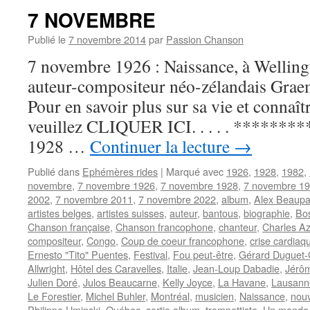
7 NOVEMBRE
Publié le
7 novembre 2014
par
Passion Chanson
7 novembre 1926 : Naissance, à Wellingt
auteur-compositeur néo-zélandais G
Pour en savoir plus sur sa vie et connaît
veuillez CLIQUER ICI. . . . . **********
1928 …
Continuer la lecture
→
Publié dans
Ephémères rides
|
Marqué avec
1926
,
1928
,
1982
,
novembre
,
7 novembre 1926
,
7 novembre 1928
,
7 novembre 1
2002
,
7 novembre 2011
,
7 novembre 2022
,
album
,
Alex Beaupa
artistes belges
,
artistes suisses
,
auteur
,
bantous
,
biographie
,
Bo
Chanson française
,
Chanson francophone
,
chanteur
,
Charles A
compositeur
,
Congo
,
Coup de coeur francophone
,
crise cardiaq
Ernesto "Tito" Puentes
,
Festival
,
Fou peut-être
,
Gérard Duguet-
Allwright
,
Hôtel des Caravelles
,
Italie
,
Jean-Loup Dabadie
,
Jérô
Julien Doré
,
Julos Beaucarne
,
Kelly Joyce
,
La Havane
,
Lausann
Le Forestier
,
Michel Buhler
,
Montréal
,
musicien
,
Naissance
,
nou
Philippe Uminski
,
Québec
,
sortie album
,
trompettiste
,
Un monde 