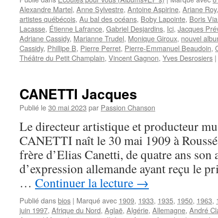
Alexandre Martel
,
Anne Sylvestre
,
Antoine Aspirine
,
Ariane Roy
artistes québécois
,
Au bal des océans
,
Boby Lapointe
,
Boris Vi
Lacasse
,
Étienne Lafrance
,
Gabriel Desjardins
,
Ici
,
Jacques Pré
Adriane Cassidy
,
Marianne Trudel
,
Monique Giroux
,
nouvel alb
Cassidy
,
Phillipe B
,
Pierre Perret
,
Pierre-Emmanuel Beaudoin
,
Théâtre du Petit Champlain
,
Vincent Gagnon
,
Yves Desrosiers
|
CANETTI Jacques
Publié le
30 mai 2023
par
Passion Chanson
Le directeur artistique et producteur mu
CANETTI naît le 30 mai 1909 à Roussé en
frère d’Elias Canetti, de quatre ans son 
d’expression allemande ayant reçu le pri
…
Continuer la lecture
→
Publié dans
bios
|
Marqué avec
1909
,
1933
,
1935
,
1950
,
1963
,
juin 1997
,
Afrique du Nord
,
Aglaë
,
Algérie
,
Allemagne
,
André Cl