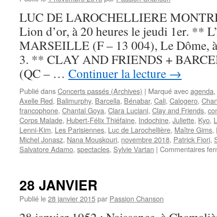
LUC DE LAROCHELLIERE MONTREA
Lion d’or, à 20 heures le jeudi 1er. *
MARSEILLE (F – 13 004), Le Dôme, à 
3. ** CLAY AND FRIENDS + BAR
(QC – …
Continuer la lecture
→
Publié dans
Concerts passés (Archives)
|
Marqué avec
agenda
Axelle Red
,
Balimurphy
,
Barcella
,
Bénabar
,
Cali
,
Calogero
,
Chan
francophone
,
Chantal Goya
,
Clara Luciani
,
Clay and Friends
,
co
Corps Malade
,
Hubert-Félix Thiéfaine
,
Indochine
,
Juliette
,
Kyo
,
L
Lenni-Kim
,
Les Parisiennes
,
Luc de Larochellière
,
Maître Gims
,
Michel Jonasz
,
Nana Mouskouri
,
novembre 2018
,
Patrick Fiori
,
Salvatore Adamo
,
spectacles
,
Sylvie Vartan
|
Commentaires fe
28 JANVIER
Publié le
28 janvier 2015
par
Passion Chanson