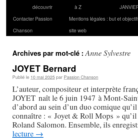
découvrir
à Z
JANVIE
Contacter Passion
Mentions légales : but et objecti
Chanson
site web
Anne Sylvestre
Archives par mot-clé :
JOYET Bernard
Publié le
10 mai 2025
par
Passion Chanson
L’auteur, compositeur et interprète fran
JOYET naît le 6 juin 1947 à Mont-Sain
d’abord au sein d’un duo comique qu’il 
connaître : « Joyet & Roll Mops » qu’il
Roland Salomon. Ensemble, ils enregis
lecture
→