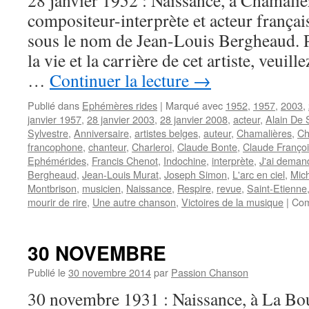
28 janvier 1952 : Naissance, à Chamalièr
compositeur-interprète et acteur fran
sous le nom de Jean-Louis Bergheaud. P
la vie et la carrière de cet artiste, veuil
…
Continuer la lecture
→
Publié dans
Ephémères rides
|
Marqué avec
1952
,
1957
,
2003
,
janvier 1957
,
28 janvier 2003
,
28 janvier 2008
,
acteur
,
Alain De 
Sylvestre
,
Anniversaire
,
artistes belges
,
auteur
,
Chamalières
,
Ch
francophone
,
chanteur
,
Charleroi
,
Claude Bonte
,
Claude Franço
Ephémérides
,
Francis Chenot
,
Indochine
,
interprète
,
J'ai demand
Bergheaud
,
Jean-Louis Murat
,
Joseph Simon
,
L'arc en ciel
,
Mic
Montbrison
,
musicien
,
Naissance
,
Respire
,
revue
,
Saint-Etienne
mourir de rire
,
Une autre chanson
,
Victoires de la musique
|
Com
30 NOVEMBRE
Publié le
30 novembre 2014
par
Passion Chanson
30 novembre 1931 : Naissance, à La Bou