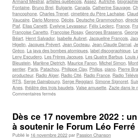
Armand Mestral
,
artistes québécois
,
Assez
,
Autriche
,
biographie
Fontaine
,
Bruno Brel
,
Bulgarie
,
Canada
,
Catherine Sauvage
,
Ch
francophone
,
Charles Trenet
,
cimetière du Père Lachaise
,
Clau
Vaucaire
,
Dario Moreno
,
Décès
,
Deutsche Grammophon
,
direct
Piaf
,
Elias Canetti
,
Evelyne Levasseur
,
Félix Leclerc
,
France
,
Fr
Françoise Canetto
,
Françoise Rosay
,
Georges Brassens
,
George
Béart
,
Henri Salvador
,
Isabelle Aubret
,
Jacqueline François
,
Jac
Higelin
,
Jacques Prévert
,
Jean Cocteau
,
Jean-Claude Darnal
,
J
Gréco
,
La java des bombes atomiques
,
label discographique
,
Le
Leny Escudero
,
Les Frères Jacques
,
Les Quatre Barbus
,
Louis 
Bleustein
,
Marlène Dietrich
,
Maurice Fanon
,
Michel Simon
,
Mont
sentier
,
Paris
,
Patachou
,
Philippe Clay
,
Philips
,
piano
,
Pierre Br
producteur
,
Radio Alger
,
Radio Cité
,
Radio France
,
Radio Télévi
RTS
,
Serge Gainsbourg
,
Serge Reggiani
,
Simone Signoret
,
Sui
Anes
,
théâtre des trois baudets
,
Valse amusette
,
Zazie dans le 
sur
Commentaires fermés
CANETTI
Jacques
Dès ce 17 novembre 2022 : un 
à soutenir le Forum Léo Ferré 
Publié le
16 novembre 2022
par
Passion Chanson