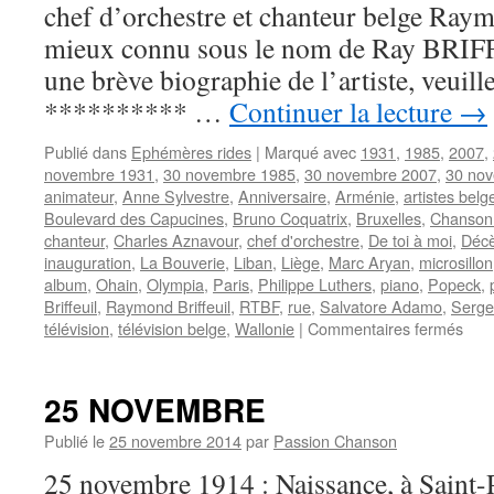
chef d’orchestre et chanteur belge R
mieux connu sous le nom de Ray BRIF
une brève biographie de l’artiste, veuill
********** …
Continuer la lecture
→
Publié dans
Ephémères rides
|
Marqué avec
1931
,
1985
,
2007
,
novembre 1931
,
30 novembre 1985
,
30 novembre 2007
,
30 no
animateur
,
Anne Sylvestre
,
Anniversaire
,
Arménie
,
artistes belg
Boulevard des Capucines
,
Bruno Coquatrix
,
Bruxelles
,
Chanson 
chanteur
,
Charles Aznavour
,
chef d'orchestre
,
De toi à moi
,
Déc
inauguration
,
La Bouverie
,
Liban
,
Liège
,
Marc Aryan
,
microsillon
album
,
Ohain
,
Olympia
,
Paris
,
Philippe Luthers
,
piano
,
Popeck
,
Briffeuil
,
Raymond Briffeuil
,
RTBF
,
rue
,
Salvatore Adamo
,
Serge
sur
télévision
,
télévision belge
,
Wallonie
|
Commentaires fermés
30
NO
25 NOVEMBRE
Publié le
25 novembre 2014
par
Passion Chanson
25 novembre 1914 : Naissance, à Saint-