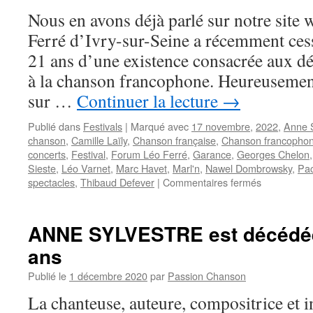
Nous en avons déjà parlé sur notre site
Ferré d’Ivry-sur-Seine a récemment cess
21 ans d’une existence consacrée aux dé
à la chanson francophone. Heureusement,
sur …
Continuer la lecture
→
Publié dans
Festivals
|
Marqué avec
17 novembre
,
2022
,
Anne S
chanson
,
Camille Laïly
,
Chanson française
,
Chanson francopho
concerts
,
Festival
,
Forum Léo Ferré
,
Garance
,
Georges Chelon
Sieste
,
Léo Varnet
,
Marc Havet
,
Marl'n
,
Nawel Dombrowsky
,
Pa
sur
spectacles
,
Thibaud Defever
|
Commentaires fermés
Dès
ce
17
ANNE SYLVESTRE est décédée 
novembre
ans
2022
:
Publié le
1 décembre 2020
par
Passion Chanson
un
festival
La chanteuse, auteure, compositrice et 
destiné