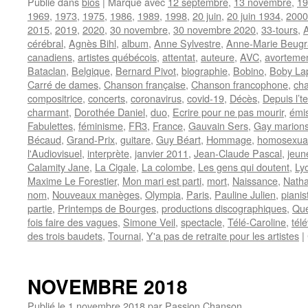
Publié dans
bios
|
Marqué avec
12 septembre
,
13 novembre
,
19
1969
,
1973
,
1975
,
1986
,
1989
,
1998
,
20 juin
,
20 juin 1934
,
2000
2015
,
2019
,
2020
,
30 novembre
,
30 novembre 2020
,
33-tours
,
cérébral
,
Agnès Bihl
,
album
,
Anne Sylvestre
,
Anne-Marie Beugr
canadiens
,
artistes québécois
,
attentat
,
auteure
,
AVC
,
avorteme
Bataclan
,
Belgique
,
Bernard Pivot
,
biographie
,
Bobino
,
Boby La
Carré de dames
,
Chanson française
,
Chanson francophone
,
cha
compositrice
,
concerts
,
coronavirus
,
covid-19
,
Décès
,
Depuis l’t
charmant
,
Dorothée Daniel
,
duo
,
Ecrire pour ne pas mourir
,
émis
Fabulettes
,
féminisme
,
FR3
,
France
,
Gauvain Sers
,
Gay marion
Bécaud
,
Grand-Prix
,
guitare
,
Guy Béart
,
Hommage
,
homosexual
l'Audiovisuel
,
interprète
,
janvier 2011
,
Jean-Claude Pascal
,
jeun
Calamity Jane
,
La Cigale
,
La colombe
,
Les gens qui doutent
,
Ly
Maxime Le Forestier
,
Mon mari est parti
,
mort
,
Naissance
,
Natha
nom
,
Nouveaux manèges
,
Olympia
,
Paris
,
Pauline Julien
,
pianis
partie
,
Printemps de Bourges
,
productions discographiques
,
Qu
fois faire des vagues
,
Simone Veil
,
spectacle
,
Télé-Caroline
,
tél
des trois baudets
,
Tournai
,
Y'a pas de retraite pour les artistes
|
NOVEMBRE 2018
Publié le
1 novembre 2018
par
Passion Chanson