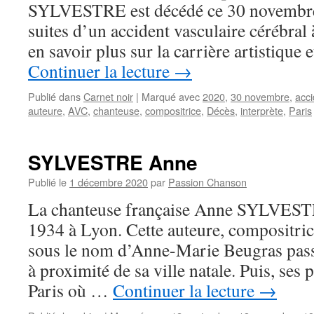
SYLVESTRE est décédé ce 30 novembre 
à
soutenir
suites d’un accident vasculaire cérébral 
le
en savoir plus sur la carrière artistique 
Forum
Léo
Continuer la lecture
→
Ferré
d’Ivry-
Publié dans
Carnet noir
|
Marqué avec
2020
,
30 novembre
,
acci
sur-
auteure
,
AVC
,
chanteuse
,
compositrice
,
Décès
,
interprète
,
Paris
Seine
SYLVESTRE Anne
Publié le
1 décembre 2020
par
Passion Chanson
La chanteuse française Anne SYLVESTRE
1934 à Lyon. Cette auteure, compositrice
sous le nom d’Anne-Marie Beugras pass
à proximité de sa ville natale. Puis, ses p
Paris où …
Continuer la lecture
→