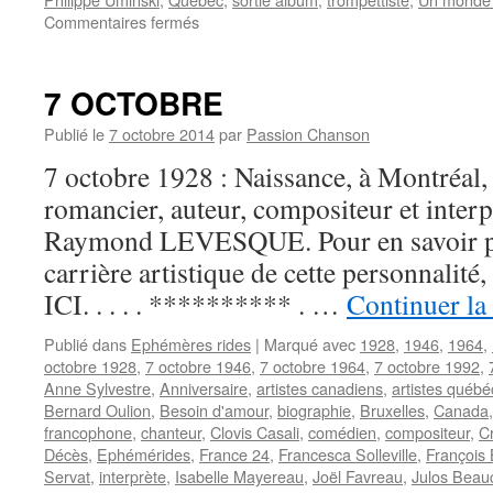
sur
Commentaires fermés
7
NOVEMBRE
7 OCTOBRE
Publié le
7 octobre 2014
par
Passion Chanson
7 octobre 1928 : Naissance, à Montréal
romancier, auteur, compositeur et inter
Raymond LEVESQUE. Pour en savoir plus
carrière artistique de cette personnali
ICI. . . . . ********** . …
Continuer la
Publié dans
Ephémères rides
|
Marqué avec
1928
,
1946
,
1964
,
octobre 1928
,
7 octobre 1946
,
7 octobre 1964
,
7 octobre 1992
,
Anne Sylvestre
,
Anniversaire
,
artistes canadiens
,
artistes québé
Bernard Oulion
,
Besoin d'amour
,
biographie
,
Bruxelles
,
Canada
francophone
,
chanteur
,
Clovis Casali
,
comédien
,
compositeur
,
Cr
Décès
,
Ephémérides
,
France 24
,
Francesca Solleville
,
François
Servat
,
interprète
,
Isabelle Mayereau
,
Joël Favreau
,
Julos Beau