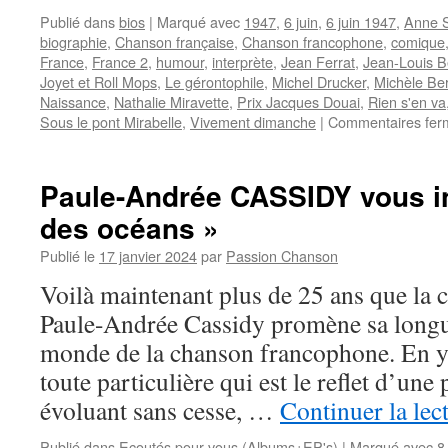
Publié dans
bios
|
Marqué avec
1947
,
6 juin
,
6 juin 1947
,
Anne S
biographie
,
Chanson française
,
Chanson francophone
,
comique
France
,
France 2
,
humour
,
interprète
,
Jean Ferrat
,
Jean-Louis 
Joyet et Roll Mops
,
Le gérontophile
,
Michel Drucker
,
Michèle Be
Naissance
,
Nathalie Miravette
,
Prix Jacques Douai
,
Rien s'en va
Sous le pont Mirabelle
,
Vivement dimanche
|
Commentaires fer
Paule-Andrée CASSIDY vous in
des océans »
Publié le
17 janvier 2024
par
Passion Chanson
Voilà maintenant plus de 25 ans que la 
Paule-Andrée Cassidy promène sa longue
monde de la chanson francophone. En y
toute particulière qui est le reflet d’une
évoluant sans cesse, …
Continuer la lec
Publié dans
Ecoutés pour vous (Albums+EP's)
|
Marqué avec
8