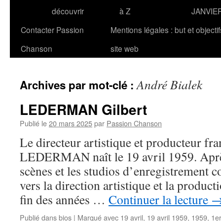
découvrir
à Z
JANVIE
Contacter Passion
Mentions légales : but et objecti
Chanson
site web
André Bialek
Archives par mot-clé :
LEDERMAN Gilbert
Publié le
20 mars 2025
par
Passion Chanson
Le directeur artistique et producteur fr
LEDERMAN naît le 19 avril 1959. Après
scènes et les studios d’enregistrement 
vers la direction artistique et la producti
fin des années …
Continuer la lecture
Publié dans
bios
|
Marqué avec
19 avril
,
19 avril 1959
,
1959
,
1er