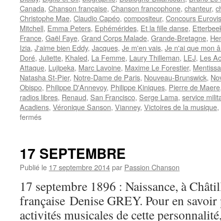
Canada
,
Chanson française
,
Chanson francophone
,
chanteur
,
c
Christophe Mae
,
Claudio Capéo
,
compositeur
,
Concours Eurovis
Mitchell
,
Emma Peters
,
Ephémérides
,
Et la fille danse
,
Etterbee
France
,
Gaël Faye
,
Grand Corps Malade
,
Grande-Bretagne
,
Hen
Izia
,
J'aime bien Eddy
,
Jacques
,
Je m'en vais
,
Je n'ai que mon 
Doré
,
Juliette
,
Khaled
,
La Femme
,
Laury Thilleman
,
LEJ
,
Les Ac
Attaque
,
Lujipeka
,
Marc Lavoine
,
Maxime Le Forestier
,
Mentissa
Natasha St-Pier
,
Notre-Dame de Paris
,
Nouveau-Brunswick
,
No
Obispo
,
Philippe D'Annevoy
,
Philippe Kiniques
,
Pierre de Maere
radios libres
,
Renaud
,
San Francisco
,
Serge Lama
,
service milit
Acadiens
,
Véronique Sanson
,
Vianney
,
Victoires de la musique
,
sur
fermés
10
FEVRIER
17 SEPTEMBRE
Publié le
17 septembre 2014
par
Passion Chanson
17 septembre 1896 : Naissance, à Châtill
française Denise GREY. Pour en savoir 
activités musicales de cette personnali