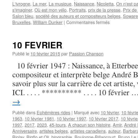
L'ivrogne
,
La mer
,
La musique
,
Naissance
,
Nicoletta
,
On n'est p
s'imaginer
,
Où est mon vélo
,
Portraits
,
prix de la presse
,
Prix d
Salon bleu
,
société des auteurs et compositeurs belges
,
Soware
sur
Bruxelles
,
William Dunker
|
Commentaires fermés
DELCHAMBR
Albert
10 FEVRIER
Publié le
10 février 2015
par
Passion Chanson
10 février 1947 : Naissance, à Etterbeek
compositeur et interprète belge André
savoir plus sur la carrière de cet artis
ICI. . . . . ********** . . . . 10 février
→
Publié dans
Ephémères rides
|
Marqué avec
10 février
,
10 févri
1963
,
10 février 1981
,
10 février 1997
,
10 février 2017
,
10 févri
1997
,
2017
,
2023
,
45-tours
,
A chacun son histoire
,
Amir
,
André 
Anniversaire
,
artistes belges
,
artistes canadiens
,
auteur
,
Barbar
Biolay
,
Bigflo et Oli
,
biographie
,
Boulogne-Billancourt
,
Bruno Le 