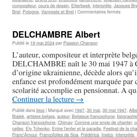
compositeur
,
cours de dessin
,
Etterbeek
,
interprète
,
Jacques Br
sur
Brel
,
Pologne
,
Vanneste et Brel
|
Commentaires fermés
BIALEK
André
DELCHAMBRE Albert
Publié le
19 mai 2024
par
Passion Chanson
L’auteur, compositeur et interprète belg
DELCHAMBRE naît le 30 mai 1947 à 
d’origine ukrainienne, décède alors qu’i
enfance est profondément marquée par ce
scolarité accomplie en pensionnat. A q
Continuer la lecture
→
Publié dans
bios
|
Marqué avec
1947
,
30 mai
,
30 mai 1947
,
Alb
Bialek
,
artistes belges
,
auteur
,
Belgique francophone
,
biographi
Chanson francophone
,
Chimay
,
Comme une envie de chanter
,
c
celles
,
Ely Tchenko
,
Entre l'enfer et le paradis
,
Festival de la c
Franc'Amour
,
Francofolies de Spa
,
Frédérica
,
Inelco
,
interprète
,