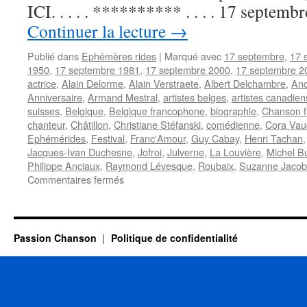
ICI. . . . . ********** . . . . 17 septem
Continuer la lecture
→
Publié dans
Ephémères rides
|
Marqué avec
17 septembre
,
17 
1950
,
17 septembre 1981
,
17 septembre 2000
,
17 septembre 2
actrice
,
Alain Delorme
,
Alain Verstraete
,
Albert Delchambre
,
And
Anniversaire
,
Armand Mestral
,
artistes belges
,
artistes canadien
suisses
,
Belgique
,
Belgique francophone
,
biographie
,
Chanson f
chanteur
,
Châtillon
,
Christiane Stéfanski
,
comédienne
,
Cora Vau
Ephémérides
,
Festival
,
Franc'Amour
,
Guy Cabay
,
Henri Tachan
Jacques-Ivan Duchesne
,
Jofroi
,
Julverne
,
La Louvière
,
Michel B
Philippe Anciaux
,
Raymond Lévesque
,
Roubaix
,
Suzanne Jacob
sur
Commentaires fermés
17
SEPTEMBRE
Passion Chanson
Politique de confidentialité