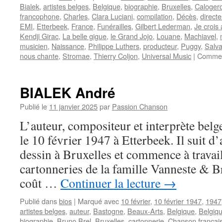
Bialek
,
artistes belges
,
Belgique
,
biographie
,
Bruxelles
,
Caloger
francophone
,
Charles
,
Clara Luciani
,
compilation
,
Décès
,
directe
EMI
,
Etterbeek
,
France
,
Funérailles
,
Gilbert Lederman
,
Je crois
Kendji Girac
,
La belle gigue
,
le Grand Jojo
,
Louane
,
Machiavel
,
musicien
,
Naissance
,
Philippe Luthers
,
producteur
,
Puggy
,
Salv
nous chante
,
Stromae
,
Thierry Coljon
,
Universal Music
|
Commen
BIALEK André
Publié le
11 janvier 2025
par
Passion Chanson
L’auteur, compositeur et interprète be
le 10 février 1947 à Etterbeek. Il suit d
dessin à Bruxelles et commence à travail
cartonneries de la famille Vanneste & B
coût …
Continuer la lecture
→
Publié dans
bios
|
Marqué avec
10 février
,
10 février 1947
,
1947
artistes belges
,
auteur
,
Bastogne
,
Beaux-Arts
,
Belgique
,
Belgiq
biographie
,
Bruno Brel
,
Bruxelles
,
cartonnerie
,
Chanson françai