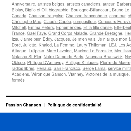
Anniversaire
,
artistes belges
,
artistes canadiens
,
auteur
,
Barbar
Biolay
,
Bigflo et Oli
,
biographie
,
Boulogne-Billancourt
,
Bruno Le 
Canada
,
Chanson française
,
Chanson francophone
,
chanteur
,
c
Christophe Mae
,
Claudio Capéo
,
compositeur
,
Concours Eurovis
Mitchell
,
Emma Peters
,
Ephémérides
,
Et la fille danse
,
Etterbee
France
,
Gaël Faye
,
Grand Corps Malade
,
Grande-Bretagne
,
Hen
Izia
,
J'aime bien Eddy
,
Jacques
,
Je m'en vais
,
Je n'ai que mon 
Doré
,
Juliette
,
Khaled
,
La Femme
,
Laury Thilleman
,
LEJ
,
Les Ac
Attaque
,
Lujipeka
,
Marc Lavoine
,
Maxime Le Forestier
,
Mentissa
Natasha St-Pier
,
Notre-Dame de Paris
,
Nouveau-Brunswick
,
No
Obispo
,
Philippe D'Annevoy
,
Philippe Kiniques
,
Pierre de Maere
radios libres
,
Renaud
,
San Francisco
,
Serge Lama
,
service milit
Acadiens
,
Véronique Sanson
,
Vianney
,
Victoires de la musique
,
sur
fermés
10
FEVRIER
Passion Chanson
Politique de confidentialité