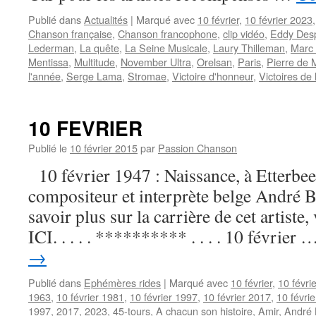
Publié dans
Actualités
|
Marqué avec
10 février
,
10 février 2023
Chanson française
,
Chanson francophone
,
clip vidéo
,
Eddy Des
Lederman
,
La quête
,
La Seine Musicale
,
Laury Thilleman
,
Marc 
Mentissa
,
Multitude
,
November Ultra
,
Orelsan
,
Paris
,
Pierre de 
l'année
,
Serge Lama
,
Stromae
,
Victoire d'honneur
,
Victoires de
10 FEVRIER
Publié le
10 février 2015
par
Passion Chanson
10 février 1947 : Naissance, à Etterbeek
compositeur et interprète belge André
savoir plus sur la carrière de cet artis
ICI. . . . . ********** . . . . 10 février
→
Publié dans
Ephémères rides
|
Marqué avec
10 février
,
10 févri
1963
,
10 février 1981
,
10 février 1997
,
10 février 2017
,
10 févri
1997
,
2017
,
2023
,
45-tours
,
A chacun son histoire
,
Amir
,
André 