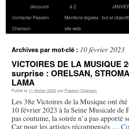
découvrir
à Z
JANVIE
Contacter Passion
Mentions légales : but et objecti
Chanson
site web
10 février 2023
Archives par mot-clé :
VICTOIRES DE LA MUSIQUE 2
surprise : ORELSAN, STROMA
LAMA
Publié le
11 février 2023
par
Passion Chanson
Les 38e Victoires de la Musique ont été
10 février 2023 à la Seine Musicale de Pa
pas coutume, la soirée n’a pas apporté s
Car pour les artistes récompensés …
Co