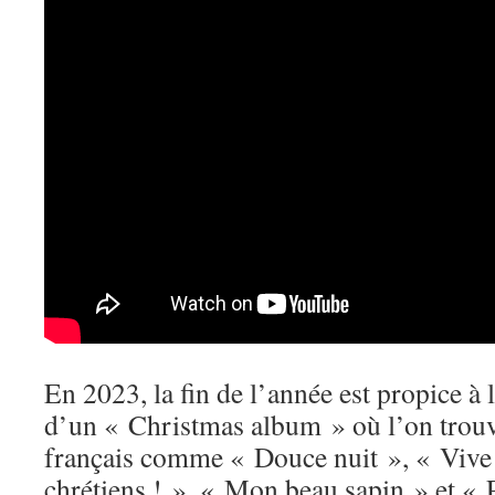
En 2023, la fin de l’année est propice à
d’un « Christmas album » où l’on trouv
français comme « Douce nuit », « Vive 
chrétiens ! », « Mon beau sapin » et « 