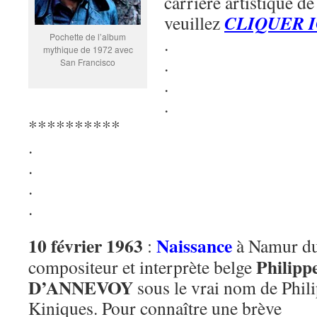
carrière artistique de
CLIQUER I
veuillez
Pochette de l’album
.
mythique de 1972 avec
.
San Francisco
.
.
**********
.
.
.
.
10 février 1963
Naissance
:
à Namur d
Philipp
compositeur et interprète belge
D’ANNEVOY
sous le vrai nom de Phil
Kiniques. Pour connaître une brève