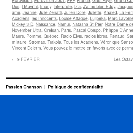
Eurovision
,
Eurovision 2001
,
FFF
,
France
,
Gaël Faye
,
Grand Co
Dès
,
I Muvrini
,
Imany
,
interprète
,
Izia
,
J'aime bien Eddy
,
Jacque
âme
,
Jeanne
,
Julie Zenatti
,
Julien Doré
,
Juliette
,
Khaled
,
La Fe
Acadiens
,
les Innocents
,
Louise Attaque
,
Lujipeka
,
Marc Lavoin
Mickey-3-D
,
Naissance
,
Namur
,
Natasha St-Pier
,
Notre-Dame de
November Ultra
,
Orelsan
,
Paris
,
Pascal Obispo
,
Philippe D'Ann
Maere
,
Pomme
,
Québec
,
Radio Elvis
,
radios libres
,
Renaud
,
San
militaire
,
Stromae
,
Tiakola
,
Tous les Acadiens
,
Véronique Sans
Vincent Delerm
. Vous pouvez le mettre en favoris avec
ce perma
←
9 FEVRIER
Les Octave
Passion Chanson
Politique de confidentialité