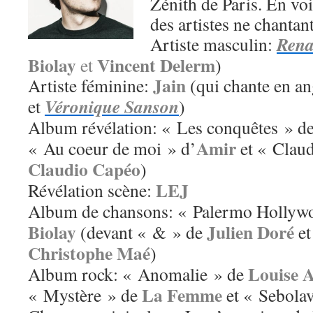
Zénith de Paris. En vo
des artistes ne chantant
Ren
Artiste masculin:
Biolay
Vincent Delerm
et
)
Jain
Artiste féminine:
(qui chante en an
Véronique Sanson
et
)
Album révélation: « Les conquêtes » d
Amir
« Au coeur de moi » d’
et « Clau
Claudio Capéo
)
LEJ
Révélation scène:
Album de chansons: « Palermo Hollyw
Biolay
Julien Doré
(devant « & » de
et
Christophe Maé
)
Louise 
Album rock: « Anomalie » de
La Femme
« Mystère » de
et « Sebola