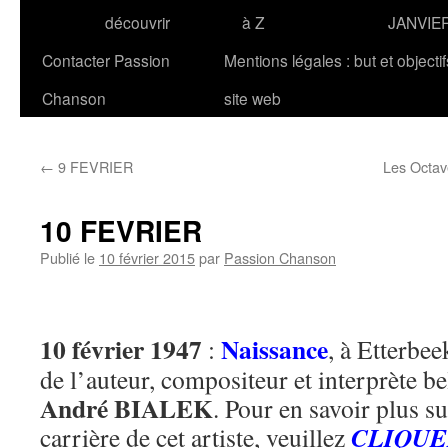
découvrir
à Z
JANVIE
Contacter Passion
Mentions légales : but et objecti
Chanson
site web
←
9 FEVRIER
Les Octave
10 FEVRIER
Publié le
10 février 2015
par
Passion Chanson
10 février 1947
Naissance
:
, à Etterbee
de l’auteur, compositeur et interprète be
André BIALEK
. Pour en savoir plus su
CLIQUE
carrière de cet artiste, veuillez