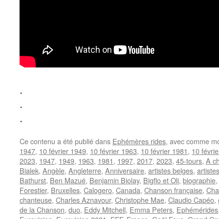
.
.
.
Ce contenu a été publié dans
Ephémères rides
, avec comme mo
1947
,
10 février 1949
,
10 février 1963
,
10 février 1981
,
10 févri
2023
,
1947
,
1949
,
1963
,
1981
,
1997
,
2017
,
2023
,
45-tours
,
A ch
Bialek
,
Angèle
,
Angleterre
,
Anniversaire
,
artistes belges
,
artiste
Bathurst
,
Ben Mazué
,
Benjamin Biolay
,
Bigflo et Oli
,
biographie
Forestier
,
Bruxelles
,
Calogero
,
Canada
,
Chanson française
,
Cha
chanteuse
,
Charles Aznavour
,
Christophe Mae
,
Claudio Capéo
,
de la Chanson
,
duo
,
Eddy Mitchell
,
Emma Peters
,
Ephémérides