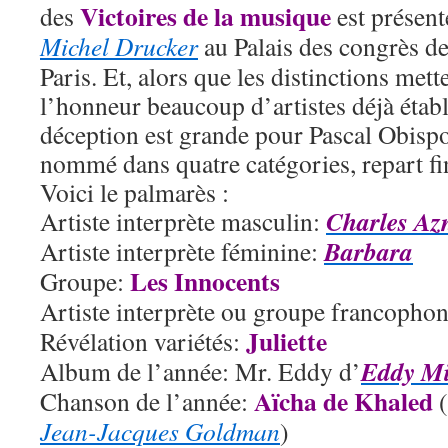
Victoires de la musique
des
est présent
Michel Drucker
au Palais des congrès d
Paris. Et, alors que les distinctions mett
l’honneur beaucoup d’artistes déjà établi
déception est grande pour Pascal Obispo
nommé dans quatre catégories, repart fi
Voici le palmarès :
Charles Az
Artiste interprète masculin:
Barbara
Artiste interprète féminine:
Les Innocents
Groupe:
Artiste interprète ou groupe francopho
Juliette
Révélation variétés:
Eddy Mi
Album de l’année: Mr. Eddy d’
Aïcha de Khaled
Chanson de l’année:
(
Jean-Jacques Goldman
)