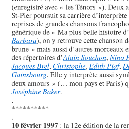
(enregistré avec « les Ténors »). Deux a
St-Pier poursuit sa carrière d’interprète
reprises de grandes chansons francophon
générique de « Ma plus belle histoire 
Barbara
), on y retrouve cette chanson 
brune » mais aussi d’autres morceaux 
des répertoires d’
Alain Souchon
,
Nino F
Jacques Brel
,
Christophe
,
Edith Piaf
,
Da
Gainsbourg
. Elle y interprète aussi sy
deux amours » (… mon pays et Paris) qu
Joséphine Baker
.
.
**********
.
10 février 1997
: la 12e édition de la re