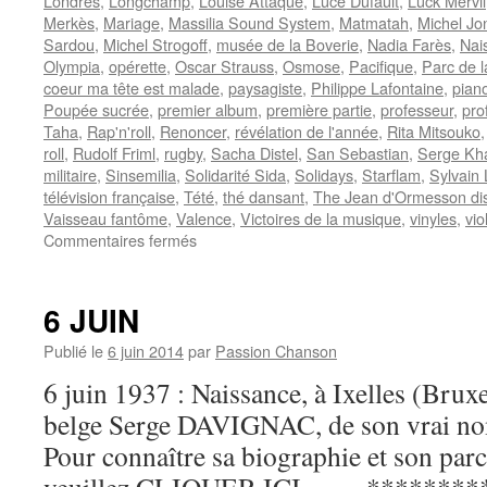
Londres
,
Longchamp
,
Louise Attaque
,
Luce Dufault
,
Luck Mervil
Merkès
,
Mariage
,
Massilia Sound System
,
Matmatah
,
Michel Jo
Sardou
,
Michel Strogoff
,
musée de la Boverie
,
Nadia Farès
,
Nai
Olympia
,
opérette
,
Oscar Strauss
,
Osmose
,
Pacifique
,
Parc de 
coeur ma tête est malade
,
paysagiste
,
Philippe Lafontaine
,
pian
Poupée sucrée
,
premier album
,
première partie
,
professeur
,
pro
Taha
,
Rap'n'roll
,
Renoncer
,
révélation de l'année
,
Rita Mitsouko
roll
,
Rudolf Friml
,
rugby
,
Sacha Distel
,
San Sebastian
,
Serge Kha
militaire
,
Sinsemilia
,
Solidarité Sida
,
Solidays
,
Starflam
,
Sylvain 
télévision française
,
Tété
,
thé dansant
,
The Jean d'Ormesson dis
Vaisseau fantôme
,
Valence
,
Victoires de la musique
,
vinyles
,
vio
sur
Commentaires fermés
7
JUILLET
6 JUIN
Publié le
6 juin 2014
par
Passion Chanson
6 juin 1937 : Naissance, à Ixelles (Bruxe
belge Serge DAVIGNAC, de son vrai no
Pour connaître sa biographie et son parc