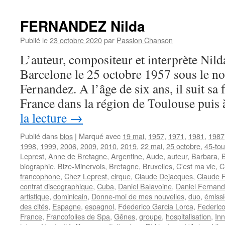
Daniel
FERNANDEZ Nilda
Publié le
23 octobre 2020
par
Passion Chanson
L’auteur, compositeur et interprète N
Barcelone le 25 octobre 1957 sous le n
Fernandez. A l’âge de six ans, il suit sa 
France dans la région de Toulouse pui
la lecture
→
Publié dans
bios
|
Marqué avec
19 mai
,
1957
,
1971
,
1981
,
1987
1998
,
1999
,
2006
,
2009
,
2010
,
2019
,
22 mai
,
25 octobre
,
45-tou
Leprest
,
Anne de Bretagne
,
Argentine
,
Aude
,
auteur
,
Barbara
,
biographie
,
Bize-Minervois
,
Bretagne
,
Bruxelles
,
C'est ma vie
,
C
francophone
,
Chez Leprest
,
cirque
,
Claude Dejacques
,
Claude F
contrat discographique
,
Cuba
,
Daniel Balavoine
,
Daniel Fernan
artistique
,
dominicain
,
Donne-moi de mes nouvelles
,
duo
,
émissi
des cités
,
Espagne
,
espagnol
,
Fdederico Garcia Lorca
,
Federico
France
,
Francofolies de Spa
,
Gênes
,
groupe
,
hospitalisation
,
In