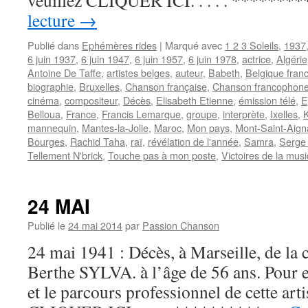
veuillez CLIQUER ICI. . . . . *********
lecture
→
Publié dans
Ephémères rides
|
Marqué avec
1 2 3 Soleils
,
1937
6 juin 1937
,
6 juin 1947
,
6 juin 1957
,
6 juin 1978
,
actrice
,
Algérie
Antoine De Taffe
,
artistes belges
,
auteur
,
Babeth
,
Belgique fran
biographie
,
Bruxelles
,
Chanson française
,
Chanson francophon
cinéma
,
compositeur
,
Décès
,
Elisabeth Etienne
,
émission télé
,
E
Belloua
,
France
,
Francis Lemarque
,
groupe
,
interprète
,
Ixelles
,
mannequin
,
Mantes-la-Jolie
,
Maroc
,
Mon pays
,
Mont-Saint-Aign
Bourges
,
Rachid Taha
,
raï
,
révélation de l'année
,
Samra
,
Serge
Tellement N'brick
,
Touche pas à mon poste
,
Victoires de la mus
24 MAI
Publié le
24 mai 2014
par
Passion Chanson
24 mai 1941 : Décès, à Marseille, de la 
Berthe SYLVA. à l’âge de 56 ans. Pour en
et le parcours professionnel de cette arti