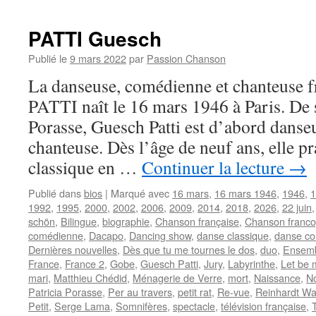
PATTI Guesch
Publié le
9 mars 2022
par
Passion Chanson
La danseuse, comédienne et chanteuse 
PATTI naît le 16 mars 1946 à Paris. De 
Porasse, Guesch Patti est d’abord danseu
chanteuse. Dès l’âge de neuf ans, elle pr
classique en …
Continuer la lecture
→
Publié dans
bios
|
Marqué avec
16 mars
,
16 mars 1946
,
1946
,
1
1992
,
1995
,
2000
,
2002
,
2006
,
2009
,
2014
,
2018
,
2026
,
22 juin
schön
,
Bilingue
,
biographie
,
Chanson française
,
Chanson franc
comédienne
,
Dacapo
,
Dancing show
,
danse classique
,
danse co
Dernières nouvelles
,
Dès que tu me tournes le dos
,
duo
,
Ensem
France
,
France 2
,
Gobe
,
Guesch Patti
,
Jury
,
Labyrinthe
,
Let be 
mari
,
Matthieu Chédid
,
Ménagerie de Verre
,
mort
,
Naissance
,
N
Patricia Porasse
,
Per au travers
,
petit rat
,
Re-vue
,
Reinhardt W
Petit
,
Serge Lama
,
Somnifères
,
spectacle
,
télévision française
,