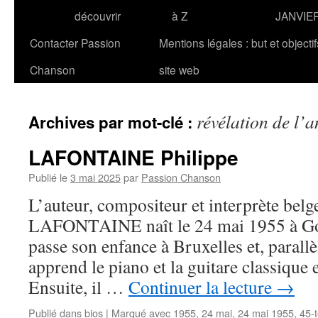
découvrir
à Z
JANVIE
Contacter Passion
Mentions légales : but et objecti
Chanson
site web
révélation de l’
Archives par mot-clé :
LAFONTAINE Philippe
Publié le
3 mai 2025
par
Passion Chanson
L’auteur, compositeur et interprète belg
LAFONTAINE naît le 24 mai 1955 à Goss
passe son enfance à Bruxelles et, parallè
apprend le piano et la guitare classique 
Ensuite, il …
Continuer la lecture
→
Publié dans
bios
|
Marqué avec
1955
,
24 mai
,
24 mai 1955
,
45-