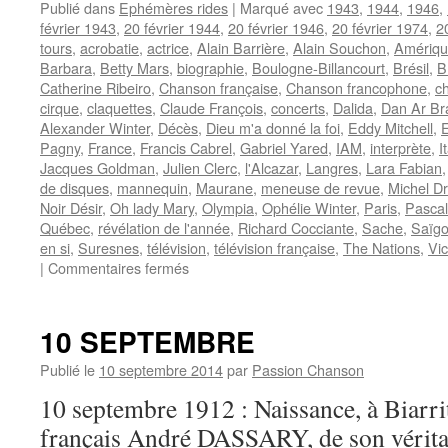
Publié dans
Ephémères rides
|
Marqué avec
1943
,
1944
,
1946
,
février 1943
,
20 février 1944
,
20 février 1946
,
20 février 1974
,
2
tours
,
acrobatie
,
actrice
,
Alain Barrière
,
Alain Souchon
,
Amérique
Barbara
,
Betty Mars
,
biographie
,
Boulogne-Billancourt
,
Brésil
,
B
Catherine Ribeiro
,
Chanson française
,
Chanson francophone
,
c
cirque
,
claquettes
,
Claude François
,
concerts
,
Dalida
,
Dan Ar Br
Alexander Winter
,
Décès
,
Dieu m'a donné la foi
,
Eddy Mitchell
,
Pagny
,
France
,
Francis Cabrel
,
Gabriel Yared
,
IAM
,
interprète
,
I
Jacques Goldman
,
Julien Clerc
,
l'Alcazar
,
Langres
,
Lara Fabian
de disques
,
mannequin
,
Maurane
,
meneuse de revue
,
Michel D
Noir Désir
,
Oh lady Mary
,
Olympia
,
Ophélie Winter
,
Paris
,
Pascal
Québec
,
révélation de l'année
,
Richard Cocciante
,
Sache
,
Saïg
en si
,
Suresnes
,
télévision
,
télévision française
,
The Nations
,
Vic
sur
|
Commentaires fermés
20
FEVRIER
10 SEPTEMBRE
Publié le
10 septembre 2014
par
Passion Chanson
10 septembre 1912 : Naissance, à Biarri
français André DASSARY, de son vérit