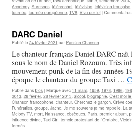
révélation de l'année
,
rock acrobatique
,
santé
,
septembre 2004
Academy
,
Suresnes
,
télécrochet
,
télévision
,
télévision française
tournée
,
tournée européenne
,
TV8
,
Vivo per lei
|
Commentaires
DARC Daniel
Publié le
24 février 2021
par
Passion Chanson
Le chanteur français Daniel DARC naît 
sous le nom de Daniel Rozoum. Très inf
mouvement punk de la fin des années 197
époque le chanteur du groupe Taxi …
C
Publié dans
bios
|
Marqué avec
11 mars
,
1959
,
1978
,
1986
,
198
2013
,
28 février
,
28 février 2013
,
alcool
,
biographie
,
C'est moi le
Chanson francophone
,
chanteur
,
Cherchez le garçon
,
Crève coe
Funérailles
,
groupe
,
Jacno
,
Je me souviens je me rappelle
,
La t
Melody TV
,
mort
,
Naissance
,
obsèques
,
Paris
,
premier album
,
p
influence divine
,
Taxi Girl
,
temple protestant de l'Oratoire
,
Victoi
sur
fermés
DARC