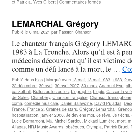
sur
et Patricia
,
Yves Gilbert
|
Commentaires fermés
PATTI
Guesch
LEMARCHAL Grégory
Publié le
8 mai 2021
par
Passion Chanson
Le chanteur français Grégory LEMARC
1983 à La Tronche. Alors qu’il est à pei
médecins découvrent qu’il est victime d
comme un défi lancé à la mort, le …
Con
Publié dans
bios
|
Marqué avec
13 mai
,
13 mai 1983
,
1983
,
2 av
22 décembre
,
30 avril
,
30 avril 2007
,
30 mars
,
Adam et Eve
,
alb
basketball
,
Belles belles belles
,
biographie
,
biopic
,
Casser la voi
de-Sales
,
Chambéry
,
Chanson française
,
Chanson francophone
coma
,
comédie musicale
,
Daniel Balavoine
,
David Pujadas
,
Déc
France
,
France 2
,
Graines de stars
,
Grégory Lemarchal
,
Grenob
hospitalisation
,
janvier 2006
,
Je deviens moi
,
Je rêve
,
Je t'écris
,
Lucie Bernardoni
,
M6
,
Michel Sardou
,
Mickaël Lumière
,
mort
,
m
Aliagas
,
NRJ Music Awards
,
obsèques
,
Olympia
,
Patrick Bruel
,