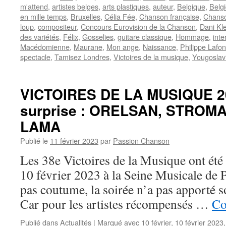
m'attend
,
artistes belges
,
arts plastiques
,
auteur
,
Belgique
,
Belg
en mille temps
,
Bruxelles
,
Célia Fée
,
Chanson française
,
Chanso
loup
,
compositeur
,
Concours Eurovision de la Chanson
,
Dani Kle
des variétés
,
Félix
,
Gosselies
,
guitare classique
,
Hommage
,
inte
Macédomienne
,
Maurane
,
Mon ange
,
Naissance
,
Philippe Lafon
spectacle
,
Tamisez Londres
,
Victoires de la musique
,
Yougoslav
VICTOIRES DE LA MUSIQUE 2
surprise : ORELSAN, STROMA
LAMA
Publié le
11 février 2023
par
Passion Chanson
Les 38e Victoires de la Musique ont été
10 février 2023 à la Seine Musicale de Pa
pas coutume, la soirée n’a pas apporté s
Car pour les artistes récompensés …
Co
Publié dans
Actualités
|
Marqué avec
10 février
,
10 février 2023