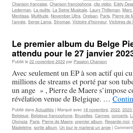
Chanson française
,
Chanson francophone
,
clip vidéo
,
Eddy Des
Lederman
,
La quête
,
La Seine Musicale
,
Laury Thilleman
,
Marc 
Mentissa
,
Multitude
,
November Ultra
,
Orelsan
,
Paris
,
Pierre de 
l'année
,
Serge Lama
,
Stromae
,
Victoire d'honneur
,
Victoires de
Le premier album du Belge P
attendu pour le 27 janvier 202
Publié le
22 novembre 2022
par
Passion Chanson
Avec seulement un EP à son actif qui cu
millions de streams et porté par son tub
un ange » , Pierre de Maere s’impose 
révélation venue de Belgique. …
Contin
Publié dans
Actualités
|
Marqué avec
18 novembre
,
2022
,
2023
Belgique
,
Belgique francophone
,
Bruxelles
,
Cannes
,
concerts
,
L
Olympia
,
Paris
,
Pierre de Maere
,
premier album
,
Regarde-moi
,
Madeleine
,
sortie album
,
Un jour je marierai un ange
|
Commenta