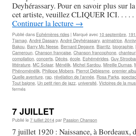
Deyhérassary. Pour en savoir plus sur la 
cet artiste, veuillez CLIQUER ICI. . . .
Continuer la lecture
→
Publié dans
Ephémères rides
|
Marqué avec
10 septembre
,
191
Tjamag
,
André Dassary
,
André Deyhérassary
,
animatrice
,
Anniv
Bakou
,
Barry Mc Neese
,
Bernard Degavre
,
Biarritz
,
biographie
,
Cameroun
,
Chanson française
,
Chanson francophone
,
chanteur
compilation
,
concerts
,
Décès
,
école
,
Ephémérides
,
Guy Strooba
littérature
,
MC Solaar
,
Ménélik
,
Michel Sardou
,
Mireille Dumas
,
Phénoménélik
,
Philippe Mobers
,
Pierrot Debiesme
,
premier alb
Quelle aventure
,
rap
,
révélation de l'année
,
Rosa Parks
,
spectac
Tout baigne
,
Un petit rien de jazz
,
université
,
Victoires de la mu
sur
fermés
10
SEPTEMBRE
7 JUILLET
Publié le
7 juillet 2014
par
Passion Chanson
7 juillet 1920 : Naissance, à Bordeaux, 