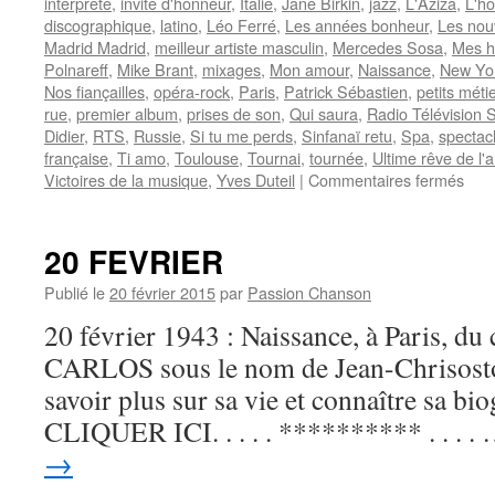
interprète
,
invité d'honneur
,
Italie
,
Jane Birkin
,
jazz
,
L'Aziza
,
L'h
discographique
,
latino
,
Léo Ferré
,
Les années bonheur
,
Les nou
Madrid Madrid
,
meilleur artiste masculin
,
Mercedes Sosa
,
Mes 
Polnareff
,
Mike Brant
,
mixages
,
Mon amour
,
Naissance
,
New Yo
Nos fiançailles
,
opéra-rock
,
Paris
,
Patrick Sébastien
,
petits méti
rue
,
premier album
,
prises de son
,
Qui saura
,
Radio Télévision 
Didier
,
RTS
,
Russie
,
Si tu me perds
,
Sinfanaï retu
,
Spa
,
spectac
française
,
Ti amo
,
Toulouse
,
Tournai
,
tournée
,
Ultime rêve de l'
sur
Victoires de la musique
,
Yves Duteil
|
Commentaires fermés
FE
Nild
20 FEVRIER
Publié le
20 février 2015
par
Passion Chanson
20 février 1943 : Naissance, à Paris, du
CARLOS sous le nom de Jean-Chrisost
savoir plus sur sa vie et connaître sa bio
CLIQUER ICI. . . . . ********** . . . .
→