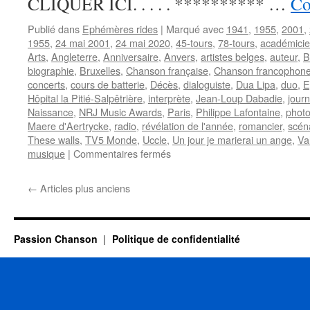
CLIQUER ICI. . . . . ********** …
Co
Publié dans
Ephémères rides
|
Marqué avec
1941
,
1955
,
2001
,
1955
,
24 mai 2001
,
24 mai 2020
,
45-tours
,
78-tours
,
académici
Arts
,
Angleterre
,
Anniversaire
,
Anvers
,
artistes belges
,
auteur
,
B
biographie
,
Bruxelles
,
Chanson française
,
Chanson francophon
concerts
,
cours de batterie
,
Décès
,
dialoguiste
,
Dua Lipa
,
duo
,
E
Hôpital la Pitié-Salpêtrière
,
interprète
,
Jean-Loup Dabadie
,
journ
Naissance
,
NRJ Music Awards
,
Paris
,
Philippe Lafontaine
,
photo
Maere d'Aertrycke
,
radio
,
révélation de l'année
,
romancier
,
scén
These walls
,
TV5 Monde
,
Uccle
,
Un jour je marierai un ange
,
Va
sur
musique
|
Commentaires fermés
24
MAI
←
Articles plus anciens
Passion Chanson
Politique de confidentialité