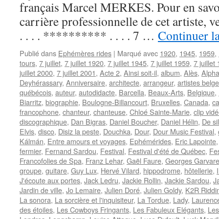
français Marcel MERKES. Pour en savoir 
carrière professionnelle de cet artiste,
. . . . ********** . . . . 7 …
Continuer la
Publié dans
Ephémères rides
|
Marqué avec
1920
,
1945
,
1959
,
tours
,
7 juillet
,
7 juillet 1920
,
7 juillet 1945
,
7 juillet 1959
,
7 juillet
juillet 2000
,
7 juillet 2001
,
Acte 2
,
Ainsi soit-il
,
album
,
Alès
,
Alpha
Deyhérassary
,
Anniversaire
,
architecte
,
arrangeur
,
artistes belg
québécois
,
auteur
,
autodidacte
,
Barcella
,
Beaux-Arts
,
Belgique
,
Biarritz
,
biographie
,
Boulogne-Billancourt
,
Bruxelles
,
Canada
,
ca
francophone
,
chanteur
,
chanteuse
,
Chloé Sainte-Marie
,
clip vid
discographique
,
Dan Bigras
,
Daniel Boucher
,
Daniel Hélin
,
De si
Elvis
,
disco
,
Disiz la peste
,
Douchka
,
Dour
,
Dour Music Festival
,
Kálmán
,
Entre amours et voyages
,
Ephémérides
,
Eric Lapointe
fermier
,
Fernand Sardou
,
Festival
,
Festival d'été de Québec
,
Fes
Francofolies de Spa
,
Franz Lehar
,
Gaël Faure
,
Georges Garvare
groupe
,
guitare
,
Guy Lux
,
Hervé Vilard
,
hippodrome
,
hôtellerie
,
J'écoute aux portes
,
Jack Ledru
,
Jackie Rollin
,
Jackie Sardou
,
J
Jardin de ville
,
Jo Lemaire
,
Julien Doré
,
Julien Goldy
,
K2R Riddi
La sonora
,
La sorcière et l'inquisiteur
,
La Tordue
,
Lady
,
Laurence
des étoiles
,
Les Cowboys Fringants
,
Les Fabuleux Elégants
,
Les