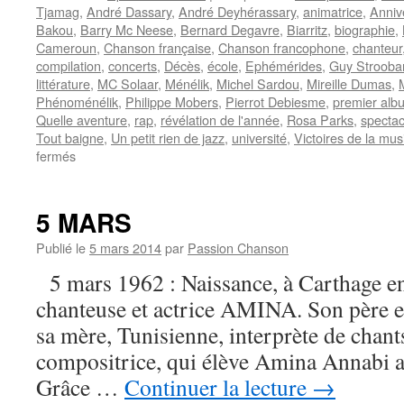
Tjamag
,
André Dassary
,
André Deyhérassary
,
animatrice
,
Anniv
Bakou
,
Barry Mc Neese
,
Bernard Degavre
,
Biarritz
,
biographie
,
Cameroun
,
Chanson française
,
Chanson francophone
,
chanteur
compilation
,
concerts
,
Décès
,
école
,
Ephémérides
,
Guy Strooba
littérature
,
MC Solaar
,
Ménélik
,
Michel Sardou
,
Mireille Dumas
,
Phénoménélik
,
Philippe Mobers
,
Pierrot Debiesme
,
premier alb
Quelle aventure
,
rap
,
révélation de l'année
,
Rosa Parks
,
spectac
Tout baigne
,
Un petit rien de jazz
,
université
,
Victoires de la mu
sur
fermés
10
SEPTEMBRE
5 MARS
Publié le
5 mars 2014
par
Passion Chanson
5 mars 1962 : Naissance, à Carthage en 
chanteuse et actrice AMINA. Son père es
sa mère, Tunisienne, interprète de chant
compositrice, qui élève Amina Annabi a
Grâce …
Continuer la lecture
→