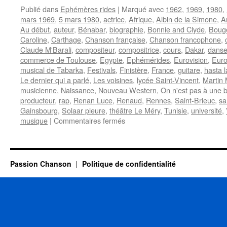
Publié dans
Ephémères rides
|
Marqué avec
1962
,
1969
,
1980
,
mars 1969
,
5 mars 1980
,
actrice
,
Afrique
,
Albin de la Simone
,
A
Au début
,
auteur
,
Bénabar
,
biographie
,
Bonnie and Clyde
,
Bouge
Caroline
,
Carthage
,
Chanson française
,
Chanson francophone
,
Claude M'Barali
,
compositeur
,
compositrice
,
cours
,
Dakar
,
dans
commerce de Toulouse
,
Egypte
,
Ephémérides
,
Eurovision
,
Euro
musical de Tabarka
,
Festivals
,
Finistère
,
France
,
guitare
,
hasta l
Le dernier qui a parlé
,
Les voisines
,
lycée Saint-Vincent
,
Martin 
musicienne
,
Naissance
,
Nouveau Western
,
On n'est pas à une b
producteur
,
rap
,
Renan Luce
,
Renaud
,
Rennes
,
Saint-Brieuc
,
sa
Gainsbourg
,
Solaar pleure
,
théâtre Le Méry
,
Tunisie
,
université
,
sur
musique
|
Commentaires fermés
5
MARS
Passion Chanson
Politique de confidentialité