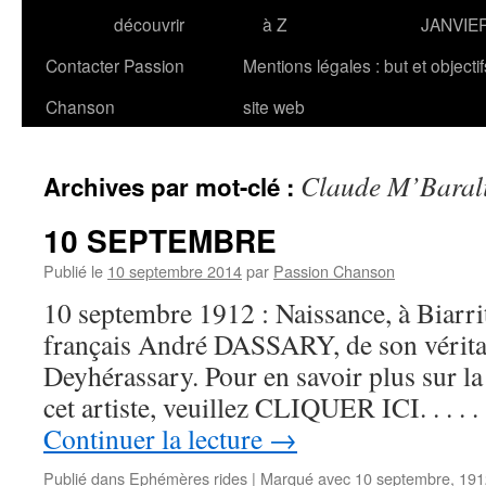
découvrir
à Z
JANVIE
Contacter Passion
Mentions légales : but et objecti
Chanson
site web
Claude M’Baral
Archives par mot-clé :
10 SEPTEMBRE
Publié le
10 septembre 2014
par
Passion Chanson
10 septembre 1912 : Naissance, à Biarri
français André DASSARY, de son vérit
Deyhérassary. Pour en savoir plus sur la 
cet artiste, veuillez CLIQUER ICI. . . .
Continuer la lecture
→
Publié dans
Ephémères rides
|
Marqué avec
10 septembre
,
191