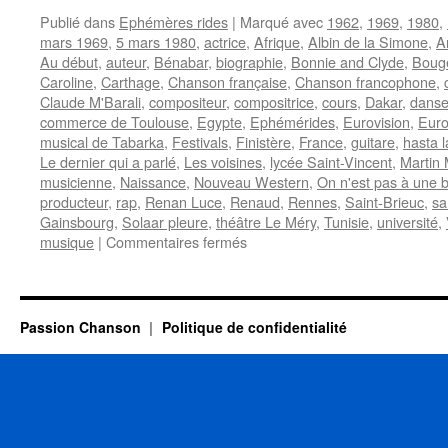
Publié dans
Ephémères rides
|
Marqué avec
1962
,
1969
,
1980
,
mars 1969
,
5 mars 1980
,
actrice
,
Afrique
,
Albin de la Simone
,
A
Au début
,
auteur
,
Bénabar
,
biographie
,
Bonnie and Clyde
,
Bouge
Caroline
,
Carthage
,
Chanson française
,
Chanson francophone
,
Claude M'Barali
,
compositeur
,
compositrice
,
cours
,
Dakar
,
dans
commerce de Toulouse
,
Egypte
,
Ephémérides
,
Eurovision
,
Euro
musical de Tabarka
,
Festivals
,
Finistère
,
France
,
guitare
,
hasta l
Le dernier qui a parlé
,
Les voisines
,
lycée Saint-Vincent
,
Martin 
musicienne
,
Naissance
,
Nouveau Western
,
On n'est pas à une b
producteur
,
rap
,
Renan Luce
,
Renaud
,
Rennes
,
Saint-Brieuc
,
sa
Gainsbourg
,
Solaar pleure
,
théâtre Le Méry
,
Tunisie
,
université
,
sur
musique
|
Commentaires fermés
5
MARS
Passion Chanson
Politique de confidentialité