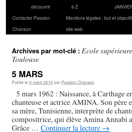
découvrir
à Z
JANVIE
Contacter Passion
Mentions légales : but et objecti
Chanson
site web
Ecole supérieur
Archives par mot-clé :
Toulouse
5 MARS
Publié le
5 mars 2014
par
Passion Chanson
5 mars 1962 : Naissance, à Carthage en 
chanteuse et actrice AMINA. Son père es
sa mère, Tunisienne, interprète de chant
compositrice, qui élève Amina Annabi a
Grâce …
Continuer la lecture
→