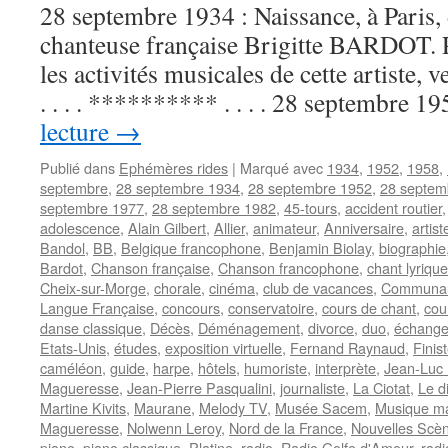
28 septembre 1934 : Naissance, à Paris, d
chanteuse française Brigitte BARDOT. P
les activités musicales de cette artiste
. . . . ********** . . . . 28 septembre 
lecture
→
Publié dans
Ephémères rides
|
Marqué avec
1934
,
1952
,
1958
,
septembre
,
28 septembre 1934
,
28 septembre 1952
,
28 septem
septembre 1977
,
28 septembre 1982
,
45-tours
,
accident routier
adolescence
,
Alain Gilbert
,
Allier
,
animateur
,
Anniversaire
,
artis
Bandol
,
BB
,
Belgique francophone
,
Benjamin Biolay
,
biographie
Bardot
,
Chanson française
,
Chanson francophone
,
chant lyrique
Cheix-sur-Morge
,
chorale
,
cinéma
,
club de vacances
,
Communaut
Langue Française
,
concours
,
conservatoire
,
cours de chant
,
cou
danse classique
,
Décès
,
Déménagement
,
divorce
,
duo
,
échange
Etats-Unis
,
études
,
exposition virtuelle
,
Fernand Raynaud
,
Finis
caméléon
,
guide
,
harpe
,
hôtels
,
humoriste
,
interprète
,
Jean-Luc
Magueresse
,
Jean-Pierre Pasqualini
,
journaliste
,
La Ciotat
,
Le d
Martine Kivits
,
Maurane
,
Melody TV
,
Musée Sacem
,
Musique m
Magueresse
,
Nolwenn Leroy
,
Nord de la France
,
Nouvelles Scè
piano
,
piano classique
,
Platine
,
radio
,
Radio Golfe d'Amour
,
radi