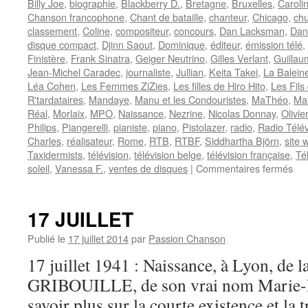
Billy Joe
,
biographie
,
Blackberry D.
,
Bretagne
,
Bruxelles
,
Caroli
Chanson francophone
,
Chant de bataille
,
chanteur
,
Chicago
,
chu
classement
,
Coline
,
compositeur
,
concours
,
Dan Lacksman
,
Dan
disque compact
,
Djinn Saout
,
Dominique
,
éditeur
,
émission télé
,
Finistère
,
Frank Sinatra
,
Geiger Neutrino
,
Gilles Verlant
,
Guilla
Jean-Michel Caradec
,
journaliste
,
Jullian
,
Keita Takei
,
La Balein
Léa Cohen
,
Les Femmes ZiZies
,
Les filles de Hiro Hito
,
Les Fils 
R'tardataires
,
Mandaye
,
Manu et les Condouristes
,
MaThéo
,
Mat
Réal
,
Morlaix
,
MPO
,
Naissance
,
Nezrine
,
Nicolas Donnay
,
Olivie
Philips
,
Piangerelli
,
pianiste
,
piano
,
Pistolazer
,
radio
,
Radio Télé
Charles
,
réalisateur
,
Rome
,
RTB
,
RTBF
,
Siddhartha Björn
,
site 
Taxidermists
,
télévision
,
télévision belge
,
télévision française
,
Té
sur
soleil
,
Vanessa F.
,
ventes de disques
|
Commentaires fermés
20
SE
17 JUILLET
Publié le
17 juillet 2014
par
Passion Chanson
17 juillet 1941 : Naissance, à Lyon, de l
GRIBOUILLE, de son vrai nom Marie-F
savoir plus sur la courte existence et la 