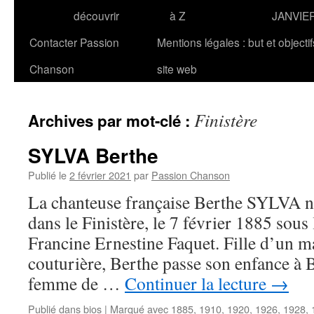
découvrir
à Z
JANVIE
Contacter Passion
Mentions légales : but et objecti
Chanson
site web
Finistère
Archives par mot-clé :
SYLVA Berthe
Publié le
2 février 2021
par
Passion Chanson
La chanteuse française Berthe SYLVA n
dans le Finistère, le 7 février 1885 sou
Francine Ernestine Faquet. Fille d’un m
couturière, Berthe passe son enfance à B
femme de …
Continuer la lecture
→
Publié dans
bios
|
Marqué avec
1885
,
1910
,
1920
,
1926
,
1928
,