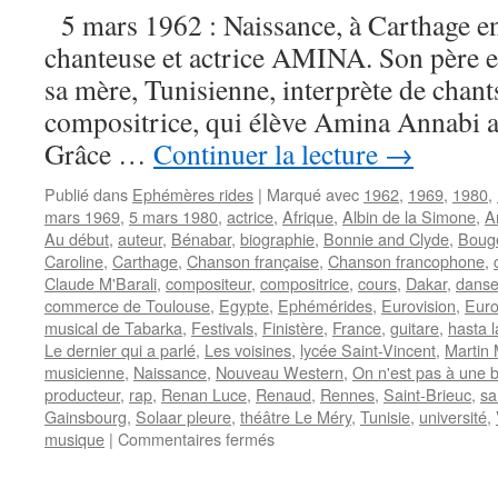
5 mars 1962 : Naissance, à Carthage en 
chanteuse et actrice AMINA. Son père es
sa mère, Tunisienne, interprète de chant
compositrice, qui élève Amina Annabi a
Grâce …
Continuer la lecture
→
Publié dans
Ephémères rides
|
Marqué avec
1962
,
1969
,
1980
,
mars 1969
,
5 mars 1980
,
actrice
,
Afrique
,
Albin de la Simone
,
A
Au début
,
auteur
,
Bénabar
,
biographie
,
Bonnie and Clyde
,
Bouge
Caroline
,
Carthage
,
Chanson française
,
Chanson francophone
,
Claude M'Barali
,
compositeur
,
compositrice
,
cours
,
Dakar
,
dans
commerce de Toulouse
,
Egypte
,
Ephémérides
,
Eurovision
,
Euro
musical de Tabarka
,
Festivals
,
Finistère
,
France
,
guitare
,
hasta l
Le dernier qui a parlé
,
Les voisines
,
lycée Saint-Vincent
,
Martin 
musicienne
,
Naissance
,
Nouveau Western
,
On n'est pas à une b
producteur
,
rap
,
Renan Luce
,
Renaud
,
Rennes
,
Saint-Brieuc
,
sa
Gainsbourg
,
Solaar pleure
,
théâtre Le Méry
,
Tunisie
,
université
,
sur
musique
|
Commentaires fermés
5
MARS