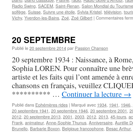
Radio Swing
,
SACEM
,
Saint-Renan
,
Salon Mondial du Tourisme
solfège
,
Suisse
,
Suivre une étoile
,
Sylvia Kristel
,
télévision
,
tour
Vichy
,
Yverdon-les-Bains
,
Zoé
,
Zoé Gilbert
|
Commentaires fer
20 SEPTEMBRE
Publié le
20 septembre 2014
par
Passion Chanson
20 septembre 1934 : Naissance, à Rome, 
Sophia LOREN. Pour connaître une brèv
artiste et les faits qui l’ont amenée à en
chansons en français, veuillez CLIQUER I
********** …
Continuer la lecture
→
Publié dans
Ephémères rides
|
Marqué avec
1934
,
1941
,
1946
,
20 septembre 1941
,
20 septembre 1946
,
20 septembre 2001
,
2
2012
,
20 septembre 2013
,
2001
,
2003
,
2012
,
2013
,
45-tours
,
ac
Frank
,
animateur
,
Anne-Sophie Thunus
,
Anniversaire
,
Aurélie 
Brunello
,
Barbarie Boxon
,
Belgique francophone
,
Besac Arthur
,