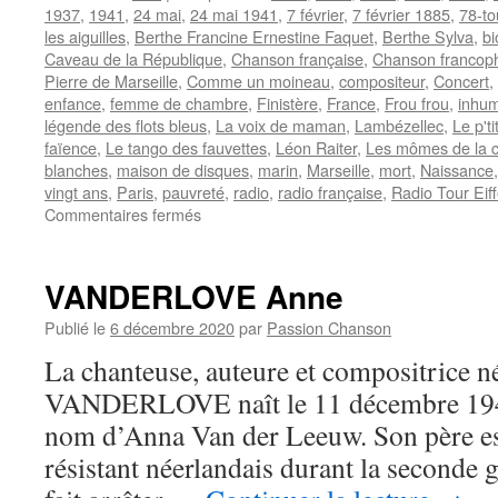
1937
,
1941
,
24 mai
,
24 mai 1941
,
7 février
,
7 février 1885
,
78-to
les aiguilles
,
Berthe Francine Ernestine Faquet
,
Berthe Sylva
,
bi
Caveau de la République
,
Chanson française
,
Chanson francop
Pierre de Marseille
,
Comme un moineau
,
compositeur
,
Concert
,
enfance
,
femme de chambre
,
Finistère
,
France
,
Frou frou
,
inhum
légende des flots bleus
,
La voix de maman
,
Lambézellec
,
Le p't
faïence
,
Le tango des fauvettes
,
Léon Raiter
,
Les mômes de la c
blanches
,
maison de disques
,
marin
,
Marseille
,
mort
,
Naissance
vingt ans
,
Paris
,
pauvreté
,
radio
,
radio française
,
Radio Tour Eiff
sur
Commentaires fermés
SYLVA
Berthe
VANDERLOVE Anne
Publié le
6 décembre 2020
par
Passion Chanson
La chanteuse, auteure et compositrice 
VANDERLOVE naît le 11 décembre 1943
nom d’Anna Van der Leeuw. Son père est 
résistant néerlandais durant la seconde 