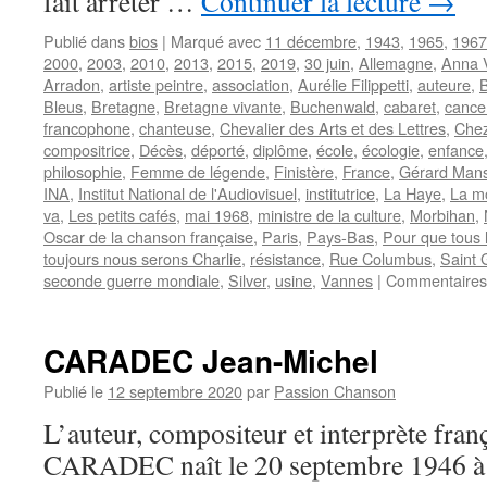
fait arrêter …
Continuer la lecture
→
Publié dans
bios
|
Marqué avec
11 décembre
,
1943
,
1965
,
1967
2000
,
2003
,
2010
,
2013
,
2015
,
2019
,
30 juin
,
Allemagne
,
Anna 
Arradon
,
artiste peintre
,
association
,
Aurélie Filippetti
,
auteure
,
Bleus
,
Bretagne
,
Bretagne vivante
,
Buchenwald
,
cabaret
,
cance
francophone
,
chanteuse
,
Chevalier des Arts et des Lettres
,
Che
compositrice
,
Décès
,
déporté
,
diplôme
,
école
,
écologie
,
enfance
philosophie
,
Femme de légende
,
Finistère
,
France
,
Gérard Man
INA
,
Institut National de l'Audiovisuel
,
institutrice
,
La Haye
,
La mo
va
,
Les petits cafés
,
mai 1968
,
ministre de la culture
,
Morbihan
,
Oscar de la chanson française
,
Paris
,
Pays-Bas
,
Pour que tous 
toujours nous serons Charlie
,
résistance
,
Rue Columbus
,
Saint 
seconde guerre mondiale
,
Silver
,
usine
,
Vannes
|
Commentaires
CARADEC Jean-Michel
Publié le
12 septembre 2020
par
Passion Chanson
L’auteur, compositeur et interprète fra
CARADEC naît le 20 septembre 1946 à 