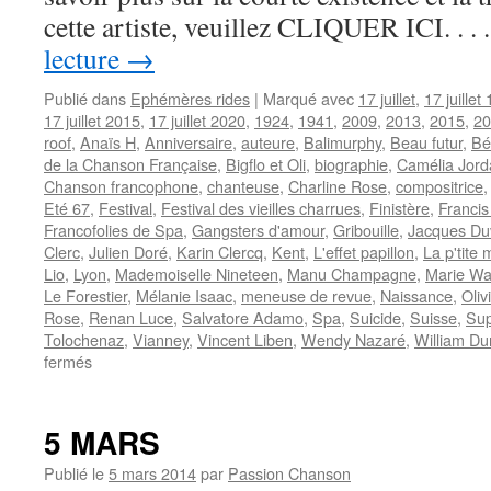
cette artiste, veuillez CLIQUER ICI. . .
lecture
→
Publié dans
Ephémères rides
|
Marqué avec
17 juillet
,
17 juillet
17 juillet 2015
,
17 juillet 2020
,
1924
,
1941
,
2009
,
2013
,
2015
,
20
roof
,
Anaïs H
,
Anniversaire
,
auteure
,
Balimurphy
,
Beau futur
,
Bé
de la Chanson Française
,
Bigflo et Oli
,
biographie
,
Camélia Jor
Chanson francophone
,
chanteuse
,
Charline Rose
,
compositrice
Eté 67
,
Festival
,
Festival des vieilles charrues
,
Finistère
,
Francis
Francofolies de Spa
,
Gangsters d'amour
,
Gribouille
,
Jacques Duv
Clerc
,
Julien Doré
,
Karin Clercq
,
Kent
,
L'effet papillon
,
La p'tite
Lio
,
Lyon
,
Mademoiselle Nineteen
,
Manu Champagne
,
Marie Wa
Le Forestier
,
Mélanie Isaac
,
meneuse de revue
,
Naissance
,
Oliv
Rose
,
Renan Luce
,
Salvatore Adamo
,
Spa
,
Suicide
,
Suisse
,
Su
Tolochenaz
,
Vianney
,
Vincent Liben
,
Wendy Nazaré
,
William Du
sur
fermés
17
JUILLET
5 MARS
Publié le
5 mars 2014
par
Passion Chanson