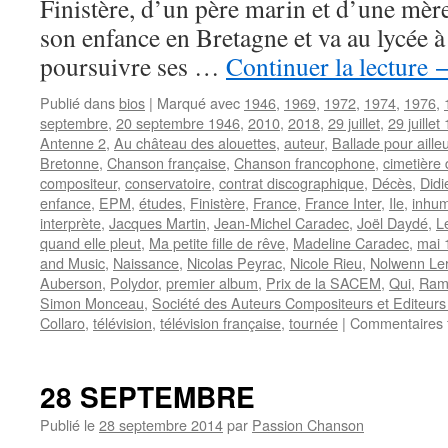
Finistère, d’un père marin et d’une mère 
son enfance en Bretagne et va au lycée à
poursuivre ses …
Continuer la lecture
Publié dans
bios
|
Marqué avec
1946
,
1969
,
1972
,
1974
,
1976
,
septembre
,
20 septembre 1946
,
2010
,
2018
,
29 juillet
,
29 juillet
Antenne 2
,
Au château des alouettes
,
auteur
,
Ballade pour aille
Bretonne
,
Chanson française
,
Chanson francophone
,
cimetière
compositeur
,
conservatoire
,
contrat discographique
,
Décès
,
Didi
enfance
,
EPM
,
études
,
Finistère
,
France
,
France Inter
,
Ile
,
inhum
interprète
,
Jacques Martin
,
Jean-Michel Caradec
,
Joël Daydé
,
L
quand elle pleut
,
Ma petite fille de rêve
,
Madeline Caradec
,
mai 
and Music
,
Naissance
,
Nicolas Peyrac
,
Nicole Rieu
,
Nolwenn Le
Auberson
,
Polydor
,
premier album
,
Prix de la SACEM
,
Qui
,
Ramb
Simon Monceau
,
Société des Auteurs Compositeurs et Editeurs
Collaro
,
télévision
,
télévision française
,
tournée
|
Commentaires 
28 SEPTEMBRE
Publié le
28 septembre 2014
par
Passion Chanson